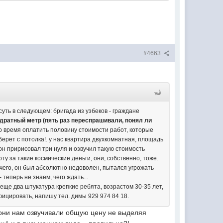
#4663
уть в следующем: бригада из узбеков - граждане
дратный метр (пять раз переспрашивали, понял ли
ло время оплатить половину стоимости работ, которые
рет с потолка!. у нас квартира двухкомнатная, площадь
 он пририсовал три нуля и озвучил такую стоимость
у за такие космические деньги, они, собственно, тоже.
 чего, он был абсолютно недоволен, пытался угрожать
 теперь не знаем, чего ждать...
 еще два штукатура крепкие ребята, возрастом 30-35 лет,
фицировать, напишу тел. димы 929 974 84 18.
 они нам озвучивали общую цену не выделяя