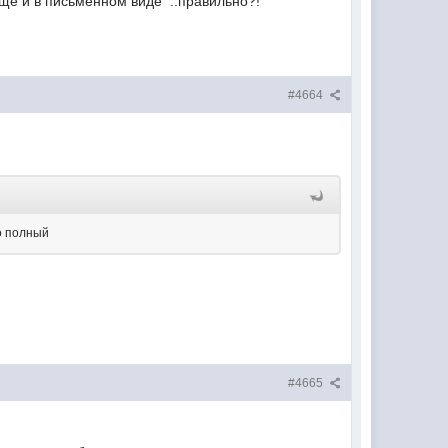
ещё и в письменном виде ..правильно?!
#4664
то полный
#4665