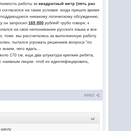
стоимость работы за
квадратный метр (пять раз
 согласился на такие условия. когда пришло время
е поддающуюся никакому логическому обсуждению,
ку он запросил
165 000
рублей! грубо говоря, к
ылался на свое непонимание русского языка и все
но, тоже. мы рассчитались за выполненную работу
оволен, пытался угрожать решением вопроса "по
 знаем, чего ждать...
около 170 см, еще два штукатура крепкие ребята,
 с наивным лицом. чтоб их идентифицировать,
#4662
в школу