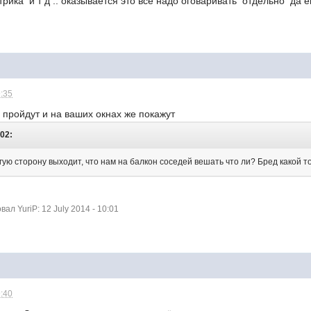
трика и т д .. оказывается это всё надо оговаривать отдельно да 
9:35
и пройдут и на ваших окнах же покажут
:02:
угую сторону выходит, что нам на балкон соседей вешать что ли? Бред какой 
л YuriP: 12 July 2014 - 10:01
9:40