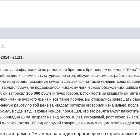
9:11
2014 - 21:21:
делиться информацией по ремонтной бригаде с бригадиром по имени "Дима", с
. обговорили с ними оштукатуривание стен, обсудили стоимость работы за
ква
дима подтвердил указанную сумму и согласился на такие условия. когда приш
 зарядил сумму, не поддающуюся никакому логическому обсуждению, цифры бе
ку он запросил
165 000
рублей! грубо говоря, к стоимости за квадратный метр
епонимание русского языка и все такое прочее. мы отказались завершать работ
ненную работу по той цене за квадрат, которую оговорили изначально, после
му", в суде и т.д., в конце концов, пообещал, что его ребята будут пакостить -
, бригадир Дима, возраст на вид около 30 лет, сухощавый, рост около 170 см,
й высокий (около 180 см) лопоухий товарищ с наивным лицом. чтоб их иденти
е делаете ремонт?мы пока на стадии переговоров со строителями и