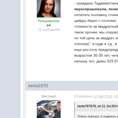
- граждане Таджикистана
переспрашивали, понял
оплатить половину стои
цифры берет с потолка!.
Пользователи
стоимости за квадратный
15 сообщений
такое прочее. мы отказа
по той цене за квадрат,
плохому", в суде и т.д., 
еще раз хочу предупреди
возрастом 30-35 лет, че
напишу тел. димы 929 97
senia1970
Местный
Отправлено
12 July 2014 - 0
tania787878, on 11 Jul 2014
Очень хорошо, я надеюсь к