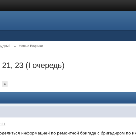
рудный
→
Новые Водники
 21, 23 (I очередь)
»
0:21
поделиться информацией по ремонтной бригаде с бригадиром по им