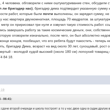
, 4 человека. обговорили с ними оштукатуривание стен, обсудили 
 ли бригадир нас)
, бригадир дима подтвердил указанную сумму и
мости работ, которые были
почти
выполнены, он зарядил сумму, н
 у нас квартира двухкомнатная, площадь 70 квадратов. за штукатур
 метр он пририсовал три нуля и озвучил такую стоимость работ. сс
лись завершать работу за такие космические деньги, они, собствен
 которую оговорили изначально, после чего, он был абсолютно нед
в конце концов, пообещал, что его ребята будут пакостить - теперь не
ть, бригадир Дима, возраст на вид около 30 лет, сухощавый, рост 
твертый - молодой худой высокий (около 180 см) лопоухий товарищ
4 84 18.
7:19
 - 06:41:
 сдаче второй очереди и школу построят а то у нас двое одну в садик другую 