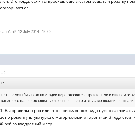
ключ. Это когда: если ты просишь ещё люстры вешать и розетку поме
оговариваться.
л YuriP: 12 July 2014 - 10:02
1:17
11:
делаете ремонт?мы пока на стадии переговоров со строителями и они нам оз
ается это всё надо оговаривать отдельно да ещё и в письменном виде ..прави
1. Вы правильно решили, что в письменном виде нужно заключать 
мах по ремонту штукатурка с материалами и гарантией 3 года стоит
80 руб за квадратный метр.