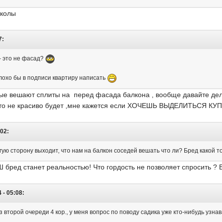
школы
7:
 - это не фасад?
плохо бы в подписи квартиру написать
орые вешают сплиты на перед фасада балкона , вообще давайте дел
к то не красиво будет ,мне кажется если ХОЧЕШЬ ВЫДЕЛИТЬСЯ КУ
:02:
угую сторону выходит, что нам на балкон соседей вешать что ли? Бред какой 
Ш бред станет реальностью! Что гордость не позволяет спросить 
 - 05:08:
 второй очереди 4 кор., у меня вопрос по поводу садика уже кто-нибудь узна