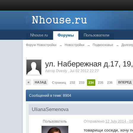
Nhouse.ru
Форумы
Пользователи
Форум Новостройки
→
Новостройки
→
Подмосковье
→
Долгоп
.
ул. Набережная д.17, 19,
Автор
Dvesty
,
Jul 02 2012 22:27
«
НАЗАД
ВПЕРЕД
Страниц
232
233
234
235
236
Сообщений в теме: 8904
UlianaSemenova
Пользователь
Отправлено
12 July 2014 - 0
товарищи соседи, хочу 