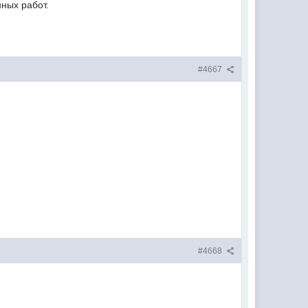
нных работ.
#4667
#4668