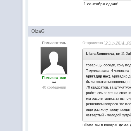
1 сентября сдача!
OlzaG
Пользователь
Отправлено
12 July 2014 - 0
UlianaSemenova, on 11 Jul 
товарищи соседи, хочу по
Таджикистана, 4 человека
бригадир нас)
, бригадир 
Пользователи
были
почти
выполнены, он
40 сообщений
70 квадратов. за штукатур
работ. ссылался на свое н
мы рассчитались за выпол
решением вопроса "по плохо
еще раз хочу предупредить
четвертый - молодой худо
uliana вы в какарм дом