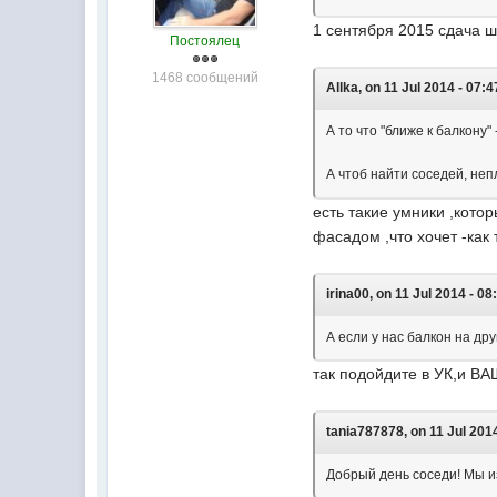
1 сентября 2015 сдача 
Постоялец
1468 сообщений
Allka, on 11 Jul 2014 - 07:4
А то что "ближе к балкону"
А чтоб найти соседей, не
есть такие умники ,кот
фасадом ,что хочет -ка
irina00, on 11 Jul 2014 - 08
А если у нас балкон на др
так подойдите в УК,и ВА
tania787878, on 11 Jul 2014
Добрый день соседи! Мы из