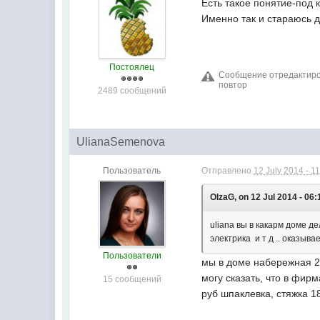
Есть такое понятие-под 
Именно так и стараюсь д
Постоялец
Сообщение отредактирова
повтор
2489 сообщений
UlianaSemenova
Пользователь
Отправлено
12 July 2014 - 1
OlzaG, on 12 Jul 2014 - 06:
uliana вы в какарм доме 
электрика и т д .. оказыв
Пользователи
мы в доме набережная 2
могу сказать, что в фир
15 сообщений
руб шпаклевка, стяжка 1