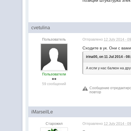
позиции штукатурка элек
cvetulina
Пользователь
Отправлено
12 July 2014 - 0
Сходите в ук. Они с вам
irina00, on 11 Jul 2014 - 08
А если у нас балкон на др
Пользователи
59 сообщений
Сообщение отредактирова
повтор
iMarseilLe
Старожил
Отправлено
12 July 2014 - 0