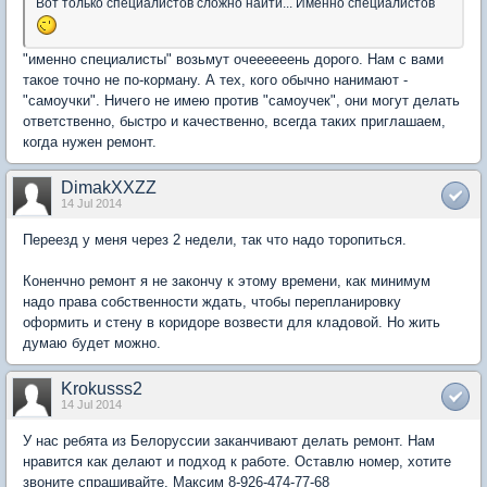
Вот только специалистов сложно найти... Именно специалистов
"именно специалисты" возьмут очеееееень дорого. Нам с вами
такое точно не по-корману. А тех, кого обычно нанимают -
"самоучки". Ничего не имею против "самоучек", они могут делать
ответственно, быстро и качественно, всегда таких приглашаем,
когда нужен ремонт.
DimakXXZZ
14 Jul 2014
Переезд у меня через 2 недели, так что надо торопиться.
Коненчно ремонт я не закончу к этому времени, как минимум
надо права собственности ждать, чтобы перепланировку
оформить и стену в коридоре возвести для кладовой. Но жить
думаю будет можно.
Krokusss2
14 Jul 2014
У нас ребята из Белоруссии заканчивают делать ремонт. Нам
нравится как делают и подход к работе. Оставлю номер, хотите
звоните спрашивайте. Максим 8-926-474-77-68