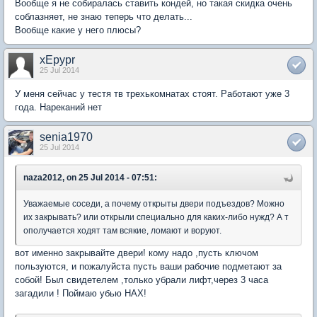
Вообще я не собиралась ставить кондей, но такая скидка очень
соблазняет, не знаю теперь что делать...
Вообще какие у него плюсы?
xEpypr
25 Jul 2014
У меня сейчас у тестя тв трехькомнатах стоят. Работают уже 3
года. Нареканий нет
senia1970
25 Jul 2014
naza2012, on 25 Jul 2014 - 07:51:
Уважаемые соседи, а почему открыты двери подъездов? Можно
их закрывать? или открыли специально для каких-либо нужд? А т
ополучается ходят там всякие, ломают и воруют.
вот именно закрывайте двери! кому надо ,пусть ключом
пользуются, и пожалуйста пусть ваши рабочие подметают за
собой! Был свидетелем ,только убрали лифт,через 3 часа
загадили ! Поймаю убью НАХ!