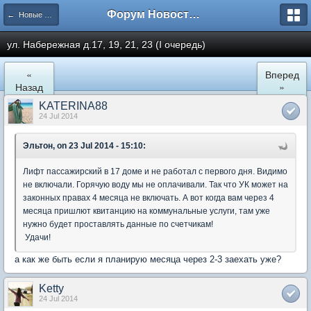
Форум Новостройки
← Новые Водники
ул. Набережная д.17, 19, 21, 23 (I очередь)
«
Вперед
Назад
»
KATERINA88
24 Jul 2014
Эльтон, on 23 Jul 2014 - 15:10:
Лифт пассажирский в 17 доме и не работал с первого дня. Видимо
не включали. Горячую воду мы не оплачивали. Так что УК может на
законных правах 4 месяца не включать. А вот когда вам через 4
месяца пришлют квитанцию на коммунальные услуги, там уже
нужно будет проставлять данные по счетчикам!
Удачи!
а как же быть если я планирую месяца через 2-3 заехать уже?
Ketty
24 Jul 2014