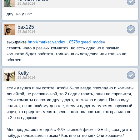
25 Jul 2014
двушка у нас..
bax125
25 Jul 2014
выбирайте
http://market.yandex...0578&greed_mode
=
ставить надо в разных комнатах, но есть одно но в разных
комнатах будет работать только на охлаждение или только на
обогрев
Ketty
25 Jul 2014
если двушка и вы хотите, чтобы было везде прохладно и комнаты
линейкой, не распашонкой, то 2 надо ставить, один не справится,
если комнаты напротив друг друга, то можно и один. По поводу
сплита, он по любому дороже, и если вдруг сломается наружный
ящик, то придется менять весь сплит полностью, как правило он
в 2 раза дороже
Мне предлагают кондей с 40% скидкой фирмы GREE, соседи кто-
нибудь пользовался таким? Как впечатления? Они хорошие?