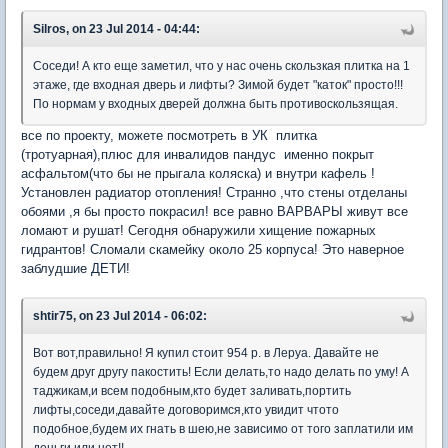
Silros, on 23 Jul 2014 - 04:44:
Соседи! А кто еще заметил, что у нас очень скользкая плитка на 1
этаже, где входная дверь и лифты? Зимой будет "каток" просто!!!
По нормам у входных дверей должна быть противоскользящая.
все по проекту, можете посмотреть в УК плитка
(тротуарная),плюс для инвалидов пандус именно покрыт
асфальтом(что бы не прыгала коляска) и внутри кафель !
Установлен радиатор отопления! Странно ,что стены отделаны
обоями ,я бы просто покрасил! все равно ВАРВАРЫ живут все
ломают и рушат! Сегодня обнаружили хищение пожарных
гидрантов! Сломали скамейку около 25 корпуса! Это наверное
заблудшие ДЕТИ!
shtir75, on 23 Jul 2014 - 06:02:
Вот вот,правильно! Я купил стоит 954 р. в Леруа. Давайте не
будем друг другу пакостить! Если делать,то надо делать по уму! А
таджикам,и всем подобным,кто будет заливать,портить
лифты,соседи,давайте договоримся,кто увидит чтото
подобное,будем их гнать в шею,не зависимо от того заплатили им