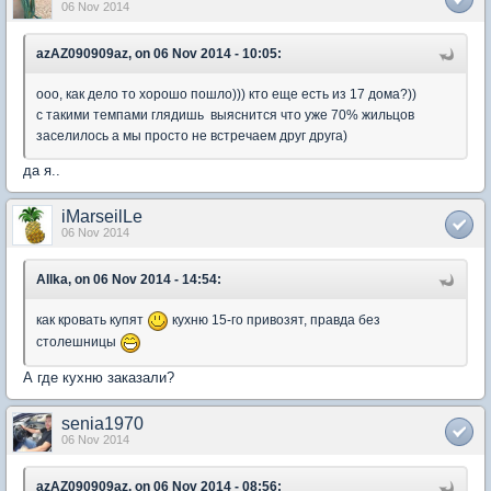
06 Nov 2014
azAZ090909az, on 06 Nov 2014 - 10:05:
ооо, как дело то хорошо пошло))) кто еще есть из 17 дома?))
с такими темпами глядишь выяснится что уже 70% жильцов
заселилось а мы просто не встречаем друг друга)
да я..
iMarseilLe
06 Nov 2014
Allka, on 06 Nov 2014 - 14:54:
как кровать купят
кухню 15-го привозят, правда без
столешницы
А где кухню заказали?
senia1970
06 Nov 2014
azAZ090909az, on 06 Nov 2014 - 08:56: