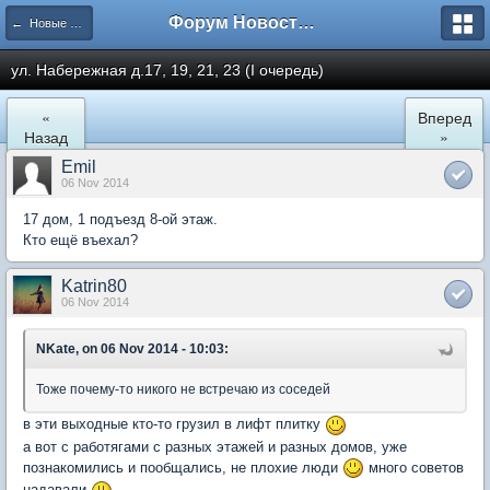
Форум Новостройки
← Новые Водники
ул. Набережная д.17, 19, 21, 23 (I очередь)
«
Вперед
Назад
»
Emil
06 Nov 2014
17 дом, 1 подъезд 8-ой этаж.
Кто ещё въехал?
Katrin80
06 Nov 2014
NKate, on 06 Nov 2014 - 10:03:
Тоже почему-то никого не встречаю из соседей
в эти выходные кто-то грузил в лифт плитку
а вот с работягами с разных этажей и разных домов, уже
познакомились и пообщались, не плохие люди
много советов
надавали