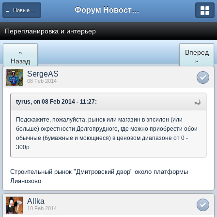
Форум Новостройки
← Новые Водники
Перепланировка и интерьер
«
Вперед
Назад
»
SergeAS
08 Feb 2014
tyrus, on 08 Feb 2014 - 11:27:
Подскажите, пожалуйста, рынок или магазин в эпсилон (или
больше) окрестности Долгопрудного, где можно приобрести обои
обычные (бумажные и моющиеся) в ценовом диапазоне от 0 -
300р.
Строительный рынок "Дмитровский двор" около платформы
Лианозово
Allka
10 Feb 2014