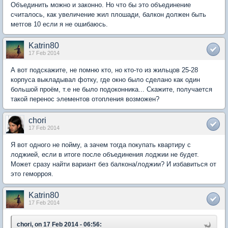
Объединить можно и законно. Но что бы это объединение
считалось, как увеличение жил плошади, балкон должен быть
метгов 10 если я не ошибаюсь.
Katrin80
17 Feb 2014
А вот подскажите, не помню кто, но кто-то из жильцов 25-28
корпуса выкладывал фотку, где окно было сделано как один
большой проём, т.е не было подоконника... Скажите, получается
такой перенос элементов отопления возможен?
chori
17 Feb 2014
Я вот одного не пойму, а зачем тогда покупать квартиру с
лоджией, если в итоге после объединения лоджии не будет.
Может сразу найти вариант без балкона/лоджии? И избавиться от
это геморроя.
Katrin80
17 Feb 2014
chori, on 17 Feb 2014 - 06:56: