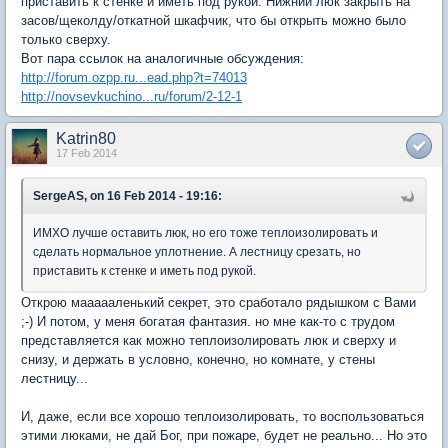
приставить к стенке и иметь под рукой. Нижний люк закрыть на
засов/щеколду/откатной шкафчик, что бы открыть можно было
только сверху.
Вот пара ссылок на аналогичные обсуждения:
http://forum.ozpp.ru...ead.php?t=74013
http://novsevkuchino...ru/forum/2-12-1
Katrin80
17 Feb 2014
SergeAS, on 16 Feb 2014 - 19:16:
ИМХО лучше оставить люк, но его тоже теплоизолировать и
сделать нормальное уплотнение. А лестницу срезать, но
приставить к стенке и иметь под рукой.
Открою маааааленький секрет, это сработало рядышком с Вами
;-) И потом, у меня богатая фантазия. но мне как-то с трудом
представляется как можно теплоизолировать люк и сверху и
снизу, и держать в условно, конечно, но комнате, у стены
лестницу...
И, даже, если все хорошо теплоизолировать, то воспользоваться
этими люками, не дай Бог, при пожаре, будет не реально... Но это