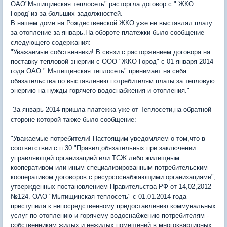
ОАО"Мытищинская теплосеть" расторгла договор с " ЖКО
Город"из-за больших задолжностей.
В нашем доме на Рождественской ЖКО уже не выставлял плату
за отопление за январь.На обороте платежки было сообщение
следующего содержания:
"Уважаемые собственники! В связи с расторжением договора на
поставку тепловой энергии с ООО "ЖКО Город" с 01 января 2014
года ОАО " Мытищинская теплосеть" принимает на себя
обязательства по выставлению потребителям платы за тепловую
энергию на нужды горячего водоснабжения и отопления."
За январь 2014 пришла платежка уже от Теплосети,на обратной
стороне которой также было сообщение:
"Уважаемые потребители! Настоящим уведомляем о том,что в
соответствии с п.30 "Правил,обязательных при заключении
управляющей организацией или ТСЖ либо жилищным
кооперативом или иным специализированным потребительским
кооперативом договоров с ресурсоснабжающими организациями",
утвержденных постановлением Правительства РФ от 14,02,2012
№124. ОАО "Мытищинская теплосеть" с 01.01.2014 года
приступила к непосредственному предоставлению коммунальных
услуг по отоплению и горячему водоснабжению потребителям -
собственникам жилых и нежилых помещений в многоквартирных