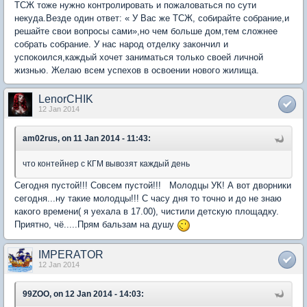
ТСЖ тоже нужно контролировать и пожаловаться по сути
некуда.Везде один ответ: « У Вас же ТСЖ, собирайте собрание,и
решайте свои вопросы сами»,но чем больше дом,тем сложнее
собрать собрание. У нас народ отделку закончил и
успокоился,каждый хочет заниматься только своей личной
жизнью. Желаю всем успехов в освоении нового жилища.
LenorCHIK
12 Jan 2014
am02rus, on 11 Jan 2014 - 11:43:
что контейнер с КГМ вывозят каждый день
Сегодня пустой!!! Совсем пустой!!! Молодцы УК! А вот дворники
сегодня...ну такие молодцы!!! С часу дня то точно и до не знаю
какого времени( я уехала в 17.00), чистили детскую площадку.
Приятно, чё.....Прям бальзам на душу
IMPERATOR
12 Jan 2014
99ZOO, on 12 Jan 2014 - 14:03: