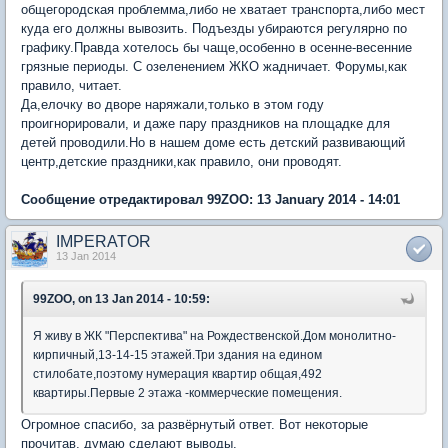
общегородская проблемма,либо не хватает транспорта,либо мест
куда его должны вывозить. Подъезды убираются регулярно по
графику.Правда хотелось бы чаще,особенно в осенне-весенние
грязные периоды. С озеленением ЖКО жадничает. Форумы,как
правило, читает.
Да,елочку во дворе наряжали,только в этом году
проигнорировали, и даже пару праздников на площадке для
детей проводили.Но в нашем доме есть детский развивающий
центр,детские праздники,как правило, они проводят.
Сообщение отредактировал 99ZOO: 13 January 2014 - 14:01
IMPERATOR
13 Jan 2014
99ZOO, on 13 Jan 2014 - 10:59:
Я живу в ЖК "Перспектива" на Рождественской.Дом монолитно-
кирпичный,13-14-15 этажей.Три здания на едином
стилобате,поэтому нумерация квартир общая,492
квартиры.Первые 2 этажа -коммерческие помещения.
Огромное спасибо, за развёрнутый ответ. Вот некоторые
прочитав, думаю сделают выводы.