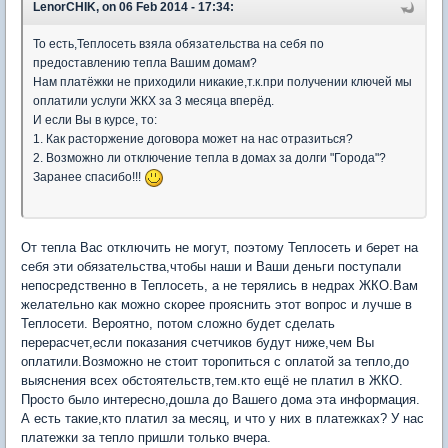
LenorCHIK, on 06 Feb 2014 - 17:34:
То есть,Теплосеть взяла обязательства на себя по
предоставлению тепла Вашим домам?
Нам платёжки не приходили никакие,т.к.при получении ключей мы
оплатили услуги ЖКХ за 3 месяца вперёд.
И если Вы в курсе, то:
1. Как расторжение договора может на нас отразиться?
2. Возможно ли отключение тепла в домах за долги "Города"?
Заранее спасибо!!!
От тепла Вас отключить не могут, поэтому Теплосеть и берет на
себя эти обязательства,чтобы наши и Ваши деньги поступали
непосредственно в Теплосеть, а не терялись в недрах ЖКО.Вам
желательно как можно скорее прояснить этот вопрос и лучше в
Теплосети. Вероятно, потом сложно будет сделать
перерасчет,если показания счетчиков будут ниже,чем Вы
оплатили.Возможно не стоит торопиться с оплатой за тепло,до
выяснения всех обстоятельств,тем.кто ещё не платил в ЖКО.
Просто было интересно,дошла до Вашего дома эта информация.
А есть такие,кто платил за месяц, и что у них в платежках? У нас
платежки за тепло пришли только вчера.