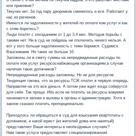
или приезжие?
Текучки нет. За год пару дворников сменилось и все. Работают у
нас из регионов.
Имеются ли задолженности у жителей по оплате ком.услуг и как
с этим боретесь?
Люди платят с опозданием от 1 до 3,4 мес. Методов борьбы с
такими нет. Ни в суд не пойдешь ни отключить ничего нельзя. А
вот у кого больше задолженность с теми боремся. Судимся.
Взыскиваем. Но таких не больше 10.
Заложены ли в смету суммы на непредвиденные расходы по
оплате ком.услуг ресурсоснабжающим организациям,в случае
наличия таких должников?
Непредвиденные расходы заложены. Но не для ресурсов.
Тенденция такова, что за ресурсы ТСЖ платит в первую очередь.
Направляя на это все деньги. А потом уже ждет когда соберутся
для себя. Так проще. Ибо если не платить за ресурсы вовремя
начинаются звонки и вызовы в органы и администрацию. Хотя в
законе сказано платить пропорционально.
Приходлось ли обращаться в суд для взыскания квартплаты с
должников, и какой юрист (из жителей дома или нанятый)
представляет Ваши интересы в необходимых случаях?
Нам такие услуги предоставляет специализированная