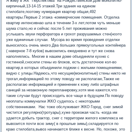
Я живу в ЖК "Перспектива" на Рождественской.Дом монолитно-
кирпичный,13-14-15 этажей.Три здания на едином
стилобате,поэтому нумерация квартир общая,492
квартиры.Первые 2 этажа -коммерческие помещения. Отделка
квартир интенсивнао шла в течении 3-х лет,потом чуть меньше
шума стало,но и сейчас после 5 лет проживания можно
услышать звуки перфоратора и грохот разрушаемых стен(ноэто
уже единичные случаи. Мусора во время проведения отделки
выносилось очень много.Два больших прямоугольных контейнера
( наверное 7-8 кубов) вывозились ежедневно и тут же снова
наполнялись. Многие в нашем доме объединяли кухню с
гостинной,сносили стены из блоков, есть достаточное кол-во
квартир,в которых объединили лоджии с жилыми помещениями,
видно с улицы.Надеюсь,что несущие(монолитные) стены никто не
трогал,информацией по этому поводу не располагаю,Также не
располагаю информацией и прменении к кому либо штрафных
санкций за незаконную перепланировку,хотя мне кажется,что
такие случаи будут происходить все чаще в будущем.По поводу
неоплаты коммуналки ЖКО судилось с некоторыми
собственниками. Нас тоже обслуживает ЖКО Город, снег зимой
чистится регулярно(тротуары),хуже проезжая часть -когда им
удается добыть трактор, снег с территории жилого комплекса не
вывозится почти всю зиму( в прошлые зимы),складируется по
краю стилобата,вывоз начинается ближе к весне. Но, похоже, это