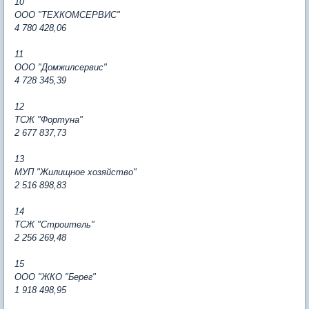
10
ООО "ТЕХКОМСЕРВИС"
4 780 428,06
11
ООО "Домжилсервис"
4 728 345,39
12
ТСЖ "Фортуна"
2 677 837,73
13
МУП "Жилищное хозяйство"
2 516 898,83
14
ТСЖ "Строитель"
2 256 269,48
15
ООО "ЖКО "Берег"
1 918 498,95