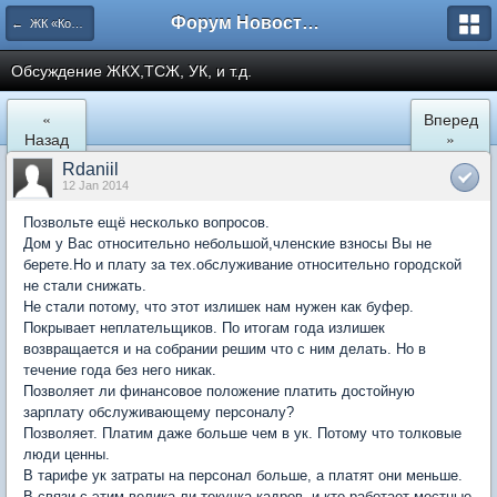
Форум Новостройки
← ЖК «Комфортный КВАРТАЛ»
Обсуждение ЖКХ,ТСЖ, УК, и т.д.
«
Вперед
Назад
»
Rdaniil
12 Jan 2014
Позвольте ещё несколько вопросов.
Дом у Вас относительно небольшой,членские взносы Вы не
берете.Но и плату за тех.обслуживание относительно городской
не стали снижать.
Не стали потому, что этот излишек нам нужен как буфер.
Покрывает неплательщиков. По итогам года излишек
возвращается и на собрании решим что с ним делать. Но в
течение года без него никак.
Позволяет ли финансовое положение платить достойную
зарплату обслуживающему персоналу?
Позволяет. Платим даже больше чем в ук. Потому что толковые
люди ценны.
В тарифе ук затраты на персонал больше, а платят они меньше.
В связи с этим велика ли текучка кадров, и кто работает местные