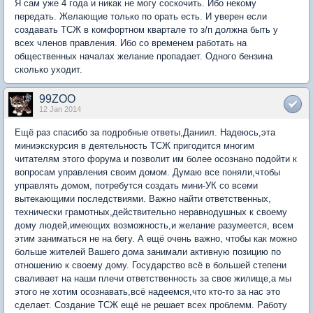
Я сам уже 4 года и никак не могу соскочить. Ибо некому
передать. Желающие только по орать есть. И уверен если
создавать ТСЖ в комфортном квартале то з/п должна быть у
всех членов правления. Ибо со временем работать на
общественных началах желание пропадает. Одного бензина
сколько уходит.
99ZOO
12 Jan 2014
Ещё раз спасибо за подробные ответы,Даниил. Надеюсь,эта
миниэкскурсия в деятельность ТСЖ пригодится многим
читателям этого форума и позволит им более осознано подойти к
вопросам управления своим домом. Думаю все поняли,чтобы
управлять домом, потребутся создать мини-УК со всеми
вытекающими последствиями. Важно найти ответственных,
технически грамотных,действительно неравнодушных к своему
дому людей,имеющих возможность,и желание разумеется, всем
этим заниматься не на бегу. А ещё очень важно, чтобы как можно
больше жителей Вашего дома занимали активную позицию по
отношению к своему дому. Государство всё в большей степени
сваливает на наши плечи ответственность за свое жилище,а мы
этого не хотим осознавать,всё надеемся,что кто-то за нас это
сделает. Создание ТСЖ ещё не решает всех проблемм. Работу