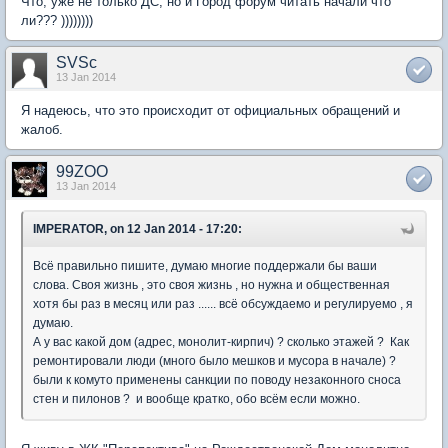
Что, уже не только ДС, но и Город форум читать начали что
ли??? ))))))))
SVSc
13 Jan 2014
Я надеюсь, что это происходит от официальных обращений и
жалоб.
99ZOO
13 Jan 2014
IMPERATOR, on 12 Jan 2014 - 17:20:
Всё правильно пишите, думаю многие поддержали бы ваши
слова. Своя жизнь , это своя жизнь , но нужна и общественная
хотя бы раз в месяц или раз ...... всё обсуждаемо и регулируемо , я
думаю.
А у вас какой дом (адрес, монолит-кирпич) ? сколько этажей ? Как
ремонтировали люди (много было мешков и мусора в начале) ?
были к комуто применены санкции по поводу незаконного сноса
стен и пилонов ? и вообще кратко, обо всём если можно.