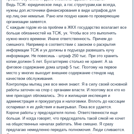
Ведь ТСЖ- юридическое лицо, а гос.структурам,как всегда,
нужны доп.источники финансирования в виде штрафов,для
юр.лиц они немалые. Рано или поздно какие-то проверяющие
организации заявятся.
С каждым годом из-за проблем в ЖКХ государство возлагает все
больше обязанностей на ТСЖ, ук. Чтобы все это выполнять
нужно много времени. Иначе ответственность. Причем до
смешного. Например в соответствии с законом о раскрытия
информации ТСЖ и ук должны в подъезде развешать кучу
информации. Не повесишь - штраф 250 тыс. При это хранить
копии должен 5 лет. Бухгалтерию столько не хранят. А за
фиговое содержание дома штраф 5 тыс. Поэтому на первое
место у многих выходит внешнее содержание стендов над
качеством обслуживания.
Контролеры мытищ уже все меня знают. Я в силу своей основной
работы заточен на спор с органами власти. И поэтому все кто ко
мне приходил обломались. Это и жилищная инспекция и
администрация и прокуратура и налоговики. Вплоть до кассации
оспаривал я их действия и выигрывал. Пока все удается.
Короче работы у председателя полно. Ответственности еще
больше. И когда говорят, что председатель такой сякой не хочет
на общественных началах работать. Мне смешно. Я сразу
предлагаю немедленно передать полномочия. Люди сливаются.