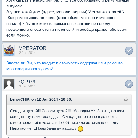
хотя бы раз в месяц или раз ...... всё обсуждаемо и регулируемо ,
я думаю.
А у вас какой дом (адрес, монолит-кирпич) ? сколько этажей ?
Как ремонтировали люди (много было мешков и мусора в
начале) ? были к комуто применены санкции по поводу
незаконного сноса стен и пилонов ? и вообще кратко, обо всём
если можно.
IMPERATOR
12 Jan 2014
Знаете ли Вы, что входит в стоимость содержания и ремонта
многоквартирного дома?
PQ1979
13 Jan 2014
LenorCHIK, on 12 Jan 2014 - 16:36:
Сегодня пустой!!! Совсем пустой!!! Молодцы УК! А вот дворники
сегодня...ну такие молодцы!!! С часу дня то точно и до не знаю
какого времени( я уехала в 17.00), чистили детскую площадку.
Приятно, чё.....Прям бальзам на душу