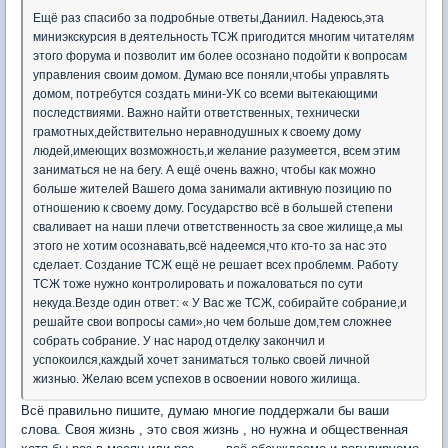
Ещё раз спасибо за подробные ответы,Даниил. Надеюсь,эта
миниэкскурсия в деятельность ТСЖ пригодится многим читателям
этого форума и позволит им более осознано подойти к вопросам
управления своим домом. Думаю все поняли,чтобы управлять
домом, потребутся создать мини-УК со всеми вытекающими
последствиями. Важно найти ответственных, технически
грамотных,действительно неравнодушных к своему дому
людей,имеющих возможность,и желание разумеется, всем этим
заниматься не на бегу. А ещё очень важно, чтобы как можно
больше жителей Вашего дома занимали активную позицию по
отношению к своему дому. Государство всё в большей степени
сваливает на наши плечи ответственность за свое жилище,а мы
этого не хотим осознавать,всё надеемся,что кто-то за нас это
сделает. Создание ТСЖ ещё не решает всех проблемм. Работу
ТСЖ тоже нужно контролировать и пожаловаться по сути
некуда.Везде один ответ: « У Вас же ТСЖ, собирайте собрание,и
решайте свои вопросы сами»,но чем больше дом,тем сложнее
собрать собрание. У нас народ отделку закончил и
успокоился,каждый хочет заниматься только своей личной
жизнью. Желаю всем успехов в освоении нового жилища.
Всё правильно пишите, думаю многие поддержали бы ваши
слова. Своя жизнь , это своя жизнь , но нужна и общественная