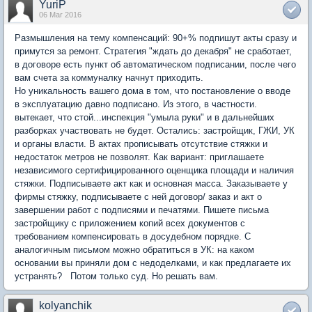
YuriP
06 Mar 2016
Размышления на тему компенсаций: 90+% подпишут акты сразу и
примутся за ремонт. Стратегия "ждать до декабря" не сработает,
в договоре есть пункт об автоматическом подписании, после чего
вам счета за коммуналку начнут приходить.
Но уникальность вашего дома в том, что постановление о вводе
в эксплуатацию давно подписано. Из этого, в частности.
вытекает, что стой...инспекция "умыла руки" и в дальнейших
разборках участвовать не будет. Остались: застройщик, ГЖИ, УК
и органы власти. В актах прописывать отсутствие стяжки и
недостаток метров не позволят. Как вариант: приглашаете
независимого сертифицированного оценщика площади и наличия
стяжки. Подписываете акт как и основная масса. Заказываете у
фирмы стяжку, подписываете с ней договор/ заказ и акт о
завершении работ с подписями и печатями. Пишете письма
застройщику с приложением копий всех документов с
требованием компенсировать в досудебном порядке. C
аналогичным письмом можно обратиться в УК: на каком
основании вы приняли дом с недоделками, и как предлагаете их
устранять? Потом только суд. Но решать вам.
kolyanchik