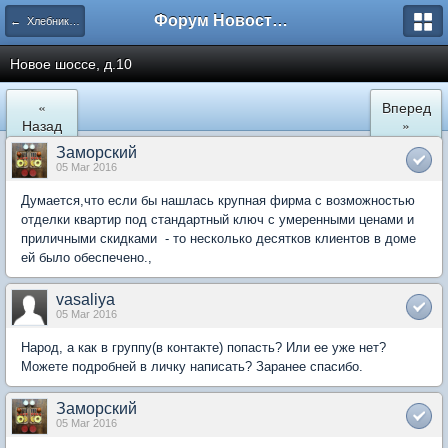
Форум Новостройки
← Хлебниково
Новое шоссе, д.10
«
Вперед
Назад
»
Заморский
05 Mar 2016
Думается,что если бы нашлась крупная фирма с возможностью
отделки квартир под стандартный ключ с умеренными ценами и
приличными скидками - то несколько десятков клиентов в доме
ей было обеспечено.,
vasaliya
05 Mar 2016
Народ, а как в группу(в контакте) попасть? Или ее уже нет?
Можете подробней в личку написать? Заранее спасибо.
Заморский
05 Mar 2016