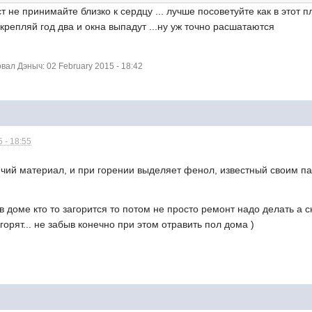
т не принимайте близко к сердцу ... лучше посоветуйте как в этот п
укрепляй год два и окна выпадут ...ну уж точно расшатаются
ал Дэныч: 02 February 2015 - 18:42
 - 18:55
чий материал, и при горении выделяет фенол, известный своим па
в доме кто то загорится то потом не просто ремонт надо делать а с
орят... не забыв конечно при этом отравить пол дома )