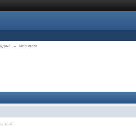
рудный
→
Хлебниково
 - 18:40