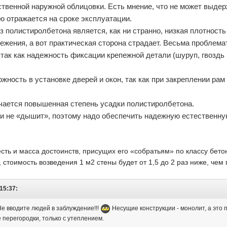
ственной наружной облицовки. Есть мнение, что не может выде
ю отражается на сроке эксплуатации.
з полистиролбетона является, как ни странно, низкая плотност
ежения, а вот практическая сторона страдает. Весьма проблема
так как надежность фиксации крепежной детали (шуруп, гвоздь
ожность в установке дверей и окон, так как при закреплении р
чается повышенная степень усадки полистиролбетона.
ки не «дышит», поэтому надо обеспечить надежную естественну
сть и масса достоинств, присущих его «собратьям» по классу бето
 стоимость возведения 1 м
2
стены будет от 1,5 до 2 раз ниже, чем
15:37:
е вводите людей в заблуждение!!!
Несущие конструкции - монолит, а это 
е перегородки, только с утеплением.