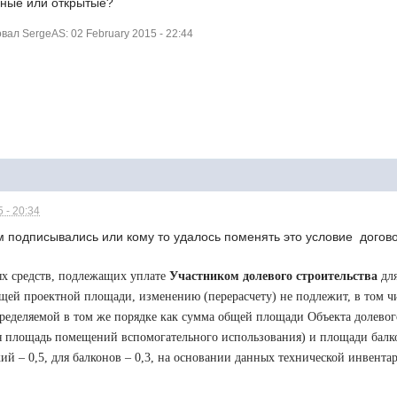
нные или открытые?
ал SergeAS: 02 February 2015 - 22:44
 - 20:34
м подписывались или кому то удалось поменять это условие догов
х средств, подлежащих уплате
Участником долевого строительства
для
бщей проектной площади, изменению (перерасчету) не подлежит, в том ч
пределяемой в том же порядке как сумма общей площади Объекта долевого
я площадь помещений вспомогательного использования) и площади ба
й – 0,5, для балконов – 0,3, на основании данных технической инвента