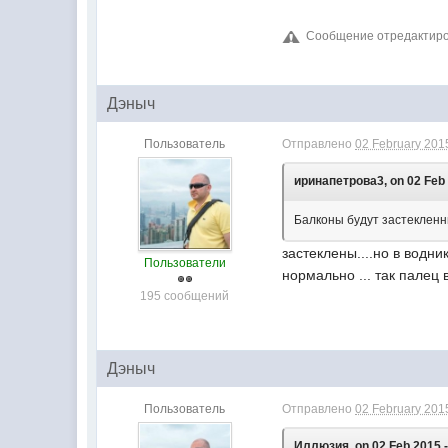
Сообщение отредактиров
Дэныч
Пользователь
Отправлено
02 February 2015
иринапетрова3, on 02 Feb 
Балконы будут застеклен
застеклены....но в водни
Пользователи
нормально ... так палец 
195 сообщений
Дэныч
Пользователь
Отправлено
02 February 2015
Иллюзия, on 02 Feb 2015 -