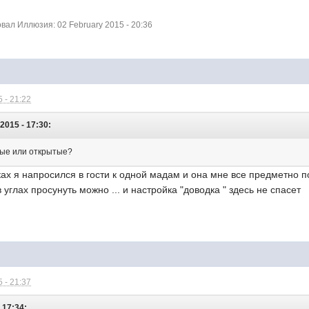
ал Иллюзия: 02 February 2015 - 20:36
 - 21:22
2015 - 17:30:
ные или открытые?
ках я напросился в гости к одной мадам и она мне все предметно по
в углах просунуть можно ... и настройка "доводка " здесь не спасет
 - 21:37
 17:34: