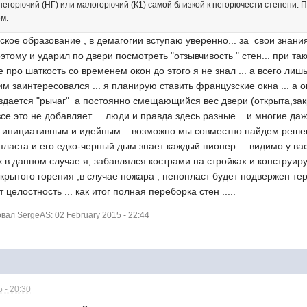
егорючий (НГ) или малогорючий (К1) самой близкой к негорючести степени. По
ем.
кое образование , в демагогии вступаю уверенно... за свои знания
оэтому и ударил по двери посмотреть "отзывчивость " стен... при т
е про шаткость со временем окон до этого я не знал ... а всего ли
им заинтересовался ... я планирую ставить французские окна ... а он
оздается "рычаг" а постоянно смещающийся вес двери (открыта,за
все это не добавляет ... люди и правда здесь разные... и многие да
 к инициативным и идейным .. возможно мы совместно найдем решен
пласта и его едко-черный дым знает каждый пионер ... видимо у в
к в данном случае я, забавлялся кострами на стройках и конструи
открытого горения ,в случае пожара , пенопласт будет подвержен те
целостность ... как итог полная переборка стен .....
ал SergeAS: 02 February 2015 - 22:44
 - 20:30