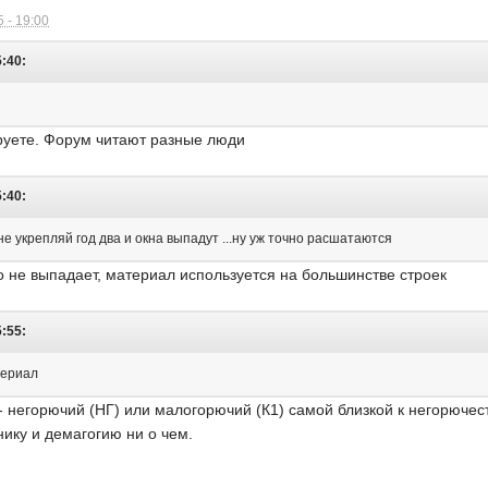
 - 19:00
5:40:
ируете. Форум читают разные люди
5:40:
не укрепляй год два и окна выпадут ...ну уж точно расшатаются
то не выпадает, материал используется на большинстве строек
5:55:
териал
 негорючий (НГ) или малогорючий (К1) самой близкой к негорючести
нику и демагогию ни о чем.