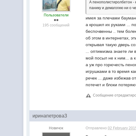
А пенополистиролбетон - н
панику и демагогию ни о ч
Пользователи
имея за плечами бауманс
а крошил их руками ... п
195 сообщений
беспочвенны .. тем боле
об этом в интернетах, эт
открывая такую дверь с
... оптимизма знаете ли 
мой посыл не к ним... а
а уж про горючесть пено
игрушками в то время ка
речек ... даже избежав 
потечет и блоки потеряют 
Сообщение отредактиров
иринапетрова3
Новичок
Отправлено
02 February 2015