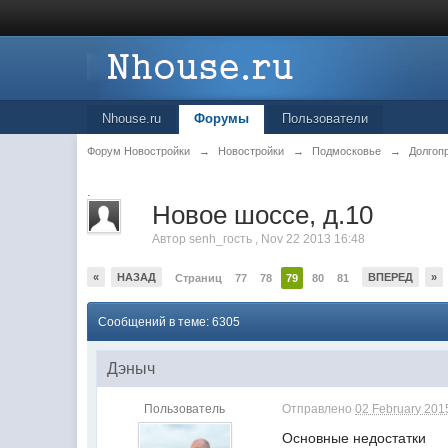
Nhouse.ru
Форумы
Пользователи
Форум Новостройки
→
Новостройки
→
Подмосковье
→
Долгоп
.
Новое шоссе, д.10
Автор
senh_гость
,
Nov 22 2013 16:48
«
НАЗАД
ВПЕРЕД
»
Страниц
77
78
79
80
81
Сообщений в теме: 6305
Дэныч
Пользователь
Отправлено
02 February 2015
Основные недостатки