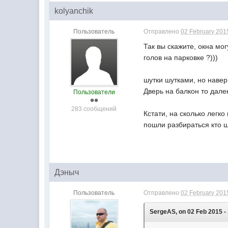
kolyanchik
Пользователь
Отправлено
02 February 2015
Так вы скажите, окна мо
голов на парковке ?)))
шутки шутками, но навер
Дверь на балкон то далек
Пользователи
283 сообщений
Кстати, на сколько легк
пошли разбираться кто ш
Дэныч
Пользователь
Отправлено
02 February 2015
SergeAS, on 02 Feb 2015 - 