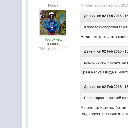
Турист
Отправлено
02 February 2015
Дэныч, on 02 Feb 2015 - 1
я просто скопировал текст
Надо смотреть, что коп
Постоялец
7621 сообщений
Дэныч, on 02 Feb 2015 - 1
ведь строители пишут как 
Бред несут. Нигде и нич
Дэныч, on 02 Feb 2015 - 1
Полистирол – горючий ма
А пенополистиролбетон -
надо здесь разводить па