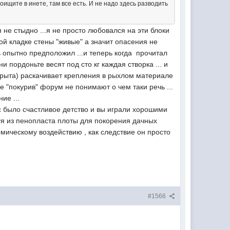
ищите в инете, там все есть. И не надо здесь разводить
 не стыдно ...я не просто любовался на эти блоки
акой кладке стены "живые" а значит опасения не
шь опытно предположил ...и теперь когда прочитал
и пордоньте весят под сто кг каждая створка ... и
крыта) раскачивает крепления в рыхлом материале
же "покурив" форум не понимают о чем таки речь ...
ие ...
ас было счастливое детство и вы играли хорошими
руя из пенопласта плоты для покорения дачных
рмическому воздействию , как следствие он просто
#1566