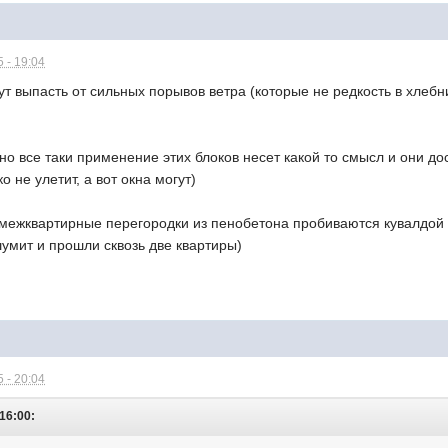
 - 19:04
гут выпасть от сильных порывов ветра (которые не редкость в хлебн
но все таки применение этих блоков несет какой то смысл и они до
о не улетит, а вот окна могут)
о межквартирные перегородки из пенобетона пробиваются кувалдой в
умит и прошли сквозь две квартиры)
 - 20:04
16:00: