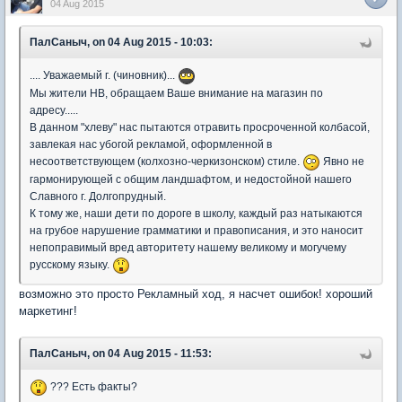
04 Aug 2015
ПалСаныч, on 04 Aug 2015 - 10:03:
.... Уважаемый г. (чиновник)...
Мы жители НВ, обращаем Ваше внимание на магазин по
адресу.....
В данном "хлеву" нас пытаются отравить просроченной колбасой,
завлекая нас убогой рекламой, оформленной в
несоответствующем (колхозно-черкизонском) стиле.
Явно не
гармонирующей с общим ландшафтом, и недостойной нашего
Славного г. Долгопрудный.
К тому же, наши дети по дороге в школу, каждый раз натыкаются
на грубое нарушение грамматики и правописания, и это наносит
непоправимый вред авторитету нашему великому и могучему
русскому языку.
возможно это просто Рекламный ход, я насчет ошибок! хороший
маркетинг!
ПалСаныч, on 04 Aug 2015 - 11:53:
??? Есть факты?