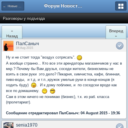
Форум Новостройки
← Новые Водники
Разговоры у подъезда
«
Вперед
Назад
»
ПалСаныч
04 Aug 2015
Ну и не стоит тогда "воздух сотрясать".
А вообще странно... Кто все эти арендаторы магазинчиков у нас в
мкр.? Почему бы Вам друзья, соседи жители, бизнесмены не
взять в свои руки это дело? Пекарня, химчистка, кафе, блинная,
пиво-воды, и т.д. и т.п.,кружок умелые руки в конце-концов (я
ходить буду)
. И к дому поближе, и по соседски вроде как
все по домашнему.
Cам в этом ничего не понимаю (бизнес), т.к. из раб. класса
(пролетариат).
Сообщение отредактировал ПалСаныч: 04 August 2015 - 19:36
senia1970