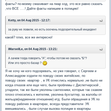
факты? по-моему смахивает на пиар ход, это все равно сказать
,что ВСЕ .....! Дайте факты напишем в полицию!
Ketty, on 04 Aug 2015 - 12:17:
за руку не ловили, но есть ооочень подозрительный инцидент
какой? плиз, все же интересно!
iMarseilLe, on 04 Aug 2015 - 13:21:
А зачем тогда говорить "А", чтобы потом не сказать "Б"?
Или это просто базар ?
Я не хочу ни кого подозревать, но уже говорил, с Сергеем и
Александром ходили по поводу своих житейских, по
поводу своих квартир , в УК отнеслись нормально ,не было ни
когда отказов или еще чего, были проблемы с Диспетчерской ,
уладили, так же были уволены сантехники, которые так скажем
плохо относились к жителям, уволена бухгалтер, за жалобы от
жильцов(надменное отношение) итд. Были обращения в УК по
поводу рабочих в квартирах, всегда представители УК
вмешивались , были случаи вызова полиции в квартиры