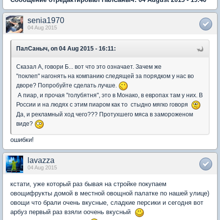
senia1970
04 Aug 2015
ПалСаныч, on 04 Aug 2015 - 16:11:
Сказал А, говори Б... вот что это означает. Зачем же
"поклеп" нагонять на компанию следящей за порядком у нас во
дворе? Попробуйте сделать лучше.
А пиар, и прочая "голубятня", это в Монако, в европах там у них. В
России и на людях с этим пиаром как то стыдно мягко говоря
Да, и рекламный ход чего??? Протухшего мяса в замороженом
виде?
ошибки!
lavazza
04 Aug 2015
кстати, уже который раз бывая на стройке покупаем
овощифрукты домой в местной овощной палатке по нашей улице)
овощи что брали очень вкусные, сладкие персики и сегодня вот
арбуз первый раз взяли оочень вкусный