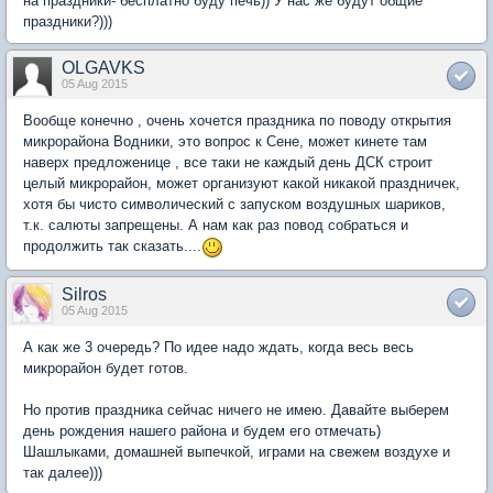
на праздники- бесплатно буду печь)) У нас же будут общие
праздники?)))
OLGAVKS
05 Aug 2015
Вообще конечно , очень хочется праздника по поводу открытия
микрорайона Водники, это вопрос к Сене, может кинете там
наверх предложенице , все таки не каждый день ДСК строит
целый микрорайон, может организуют какой никакой праздничек,
хотя бы чисто символический с запуском воздушных шариков,
т.к. салюты запрещены. А нам как раз повод собраться и
продолжить так сказать....
Silros
05 Aug 2015
А как же 3 очередь? По идее надо ждать, когда весь весь
микрорайон будет готов.
Но против праздника сейчас ничего не имею. Давайте выберем
день рождения нашего района и будем его отмечать)
Шашлыками, домашней выпечкой, играми на свежем воздухе и
так далее)))