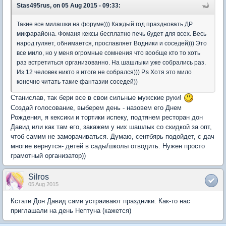
Stas495rus, on 05 Aug 2015 - 09:33:
Такие все милашки на форуме))) Каждый год праздновать ДР
микрарайона. Фоманя кексы бесплатно печь будет для всех. Весь
народ гуляет, обнимается, прославляет Водники и соседей))) Это
все мило, но у меня огромные сомнения что вообще кто то хоть
раз встретиться организованно. На шашлыки уже собрались раз.
Из 12 человек никто в итоге не собрался))) P.s Хотя это мило
конечно читать такие фантазии соседей))
Станислав, так бери все в свои сильные мужские руки!
Создай голосование, выберем день - назовем его Днем
Рождения, я кексики и тортики испеку, подтянем ресторан дон
Давид или как там его, закажем у них шашлык со скидкой за опт,
чтоб самим не заморачиваться. Думаю, сентбярь подойдет, с дач
многие вернутся- детей в сады/школы отводить. Нужен просто
грамотный организатор))
Silros
05 Aug 2015
Кстати Дон Давид сами устраивают праздники. Как-то нас
приглашали на день Нептуна (кажется)