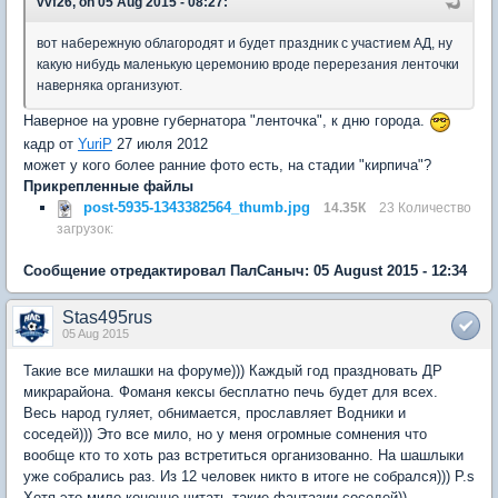
vvf26, on 05 Aug 2015 - 08:27:
вот набережную облагородят и будет праздник с участием АД, ну
какую нибудь маленькую церемонию вроде перерезания ленточки
наверняка организуют.
Наверное на уровне губернатора "ленточка", к дню города.
кадр от
YuriP
27 июля 2012
может у кого более ранние фото есть, на стадии "кирпича"?
Прикрепленные файлы
post-5935-1343382564_thumb.jpg
14.35К
23 Количество
загрузок:
Сообщение отредактировал ПалСаныч: 05 August 2015 - 12:34
Stas495rus
05 Aug 2015
Такие все милашки на форуме))) Каждый год праздновать ДР
микрарайона. Фоманя кексы бесплатно печь будет для всех.
Весь народ гуляет, обнимается, прославляет Водники и
соседей))) Это все мило, но у меня огромные сомнения что
вообще кто то хоть раз встретиться организованно. На шашлыки
уже собрались раз. Из 12 человек никто в итоге не собрался))) P.s
Хотя это мило конечно читать такие фантазии соседей))