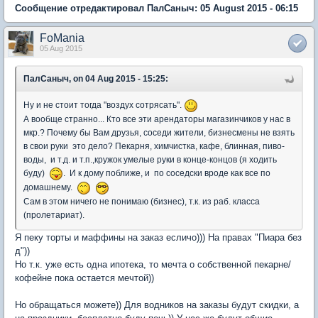
Сообщение отредактировал ПалСаныч: 05 August 2015 - 06:15
FoMania
05 Aug 2015
ПалСаныч, on 04 Aug 2015 - 15:25:
Ну и не стоит тогда "воздух сотрясать".
А вообще странно... Кто все эти арендаторы магазинчиков у нас в
мкр.? Почему бы Вам друзья, соседи жители, бизнесмены не взять
в свои руки это дело? Пекарня, химчистка, кафе, блинная, пиво-
воды, и т.д. и т.п.,кружок умелые руки в конце-концов (я ходить
буду)
. И к дому поближе, и по соседски вроде как все по
домашнему.
Cам в этом ничего не понимаю (бизнес), т.к. из раб. класса
(пролетариат).
Я пеку торты и маффины на заказ есличо))) На правах "Пиара без
д"))
Но т.к. уже есть одна ипотека, то мечта о собственной пекарне/
кофейне пока остается мечтой))
Но обращаться можете)) Для водников на заказы будут скидки, а