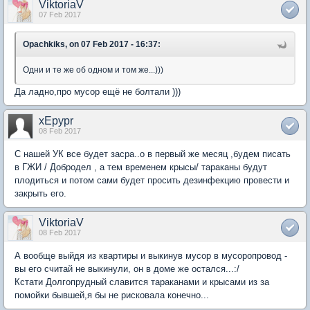
ViktoriaV
07 Feb 2017
Opachkiks, on 07 Feb 2017 - 16:37:
Одни и те же об одном и том же...)))
Да ладно,про мусор ещё не болтали )))
xEpypr
08 Feb 2017
С нашей УК все будет засра..о в первый же месяц ,будем писать
в ГЖИ / Добродел , а тем временем крысы/ тараканы будут
плодиться и потом сами будет просить дезинфекцию провести и
закрыть его.
ViktoriaV
08 Feb 2017
А вообще выйдя из квартиры и выкинув мусор в мусоропровод -
вы его считай не выкинули, он в доме же остался...:/
Кстати Долгопрудный славится тараканами и крысами из за
помойки бывшей,я бы не рисковала конечно...