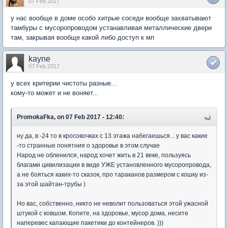
07 Feb 2017
у нас вообще в доме особо хитрые соседи вообще захватывают
тамбуры с мусоропроводом устанавливая металлические двери
там, закрывая вообще какой либо доступ к мп
kayne
07 Feb 2017
у всех критерии чистоты разные...
кому-то может и не воняет...
PromokaFka, on 07 Feb 2017 - 12:40:
ну да, в -24 то в кросовочках с 13 этажа набегаешься... у вас какие
-то странные понятния о здоровье в этом случае
Народ не обленился, народ хочет жить в 21 веке, пользуясь
благами цивилизации в виде УЖЕ установленного мусоропровода,
а не бояться каких-то сказок, про тараканов размером с кошку из-
за этой шайтан-трубы )
Но вас, собственно, никто не неволит пользоваться этой ужасной
штукой с ковшом. Копите, на здоровье, мусор дома, несите
наперевес капающие пакетики до контейнеров. )))