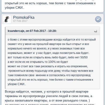
открытый это не есть хорошо, тем более с таким отношением к
уборке СЖИ..
PromokaFka
07 Feb 2017
ksandercaje, on 07 Feb 2017 - 10:28:
о боже с этими мусоропроводами всегда найдется кто то который
скажет что у меня на прошлой квартире он был открыт и все
нормально ничего не воняло, и у моих знакомых тоже все
нормально, может и у нас будет, надо посмотреть как будет.
вот только если их открыть вонь либо будет, либо нет 50/50
а вот если их не открывать то 100% не будет
может не стоит все таки рисковать и играть на опережение,
провоняться всему подъезду или дому, чтобы пару человек все
таки поменяли свое мнение и согласились что мусоропровод
открытый это не есть хорошо, тем более с таким отношением к
уборке СЖИ..
Всегда найдется, человек, у которого в прошлой квартире
тараканы из мусоропровода уносили людей в свои логова, а
крысы захватывали квартиры, а от вони разъедало глаза. )
да почему же я должна ходить размахивая пакетиком до этих