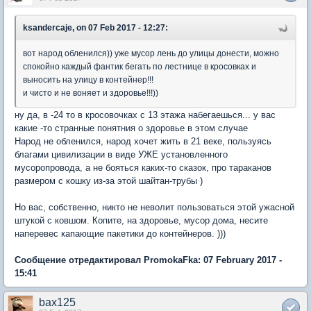
ksandercaje, on 07 Feb 2017 - 12:27:
вот народ обленился)) уже мусор лень до улицы донести, можно
спокойно каждый фантик бегать по лестнице в кросовках и
выносить на улицу в контейнер!!!
и чисто и не воняет и здоровье!!!))
ну да, в -24 то в кросовочках с 13 этажа набегаешься... у вас
какие -то странные понятния о здоровье в этом случае
Народ не обленился, народ хочет жить в 21 веке, пользуясь
благами цивилизации в виде УЖЕ установленного
мусоропровода, а не бояться каких-то сказок, про тараканов
размером с кошку из-за этой шайтан-трубы )
Но вас, собственно, никто не неволит пользоваться этой ужасной
штукой с ковшом. Копите, на здоровье, мусор дома, несите
наперевес капающие пакетики до контейнеров. )))
Сообщение отредактировал PromokaFka: 07 February 2017 -
15:41
bax125