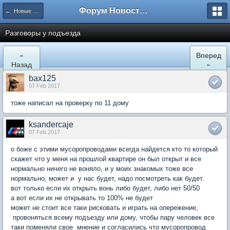
Форум Новостройки
← Новые Водники
Разговоры у подъезда
«
Вперед
Назад
»
bax125
07 Feb 2017
тоже написал на проверку по 11 дому
ksandercaje
07 Feb 2017
о боже с этими мусоропроводами всегда найдется кто то который
скажет что у меня на прошлой квартире он был открыт и все
нормально ничего не воняло, и у моих знакомых тоже все
нормально, может и у нас будет, надо посмотреть как будет.
вот только если их открыть вонь либо будет, либо нет 50/50
а вот если их не открывать то 100% не будет
может не стоит все таки рисковать и играть на опережение,
провоняться всему подъезду или дому, чтобы пару человек все
таки поменяли свое мнение и согласились что мусоропровод