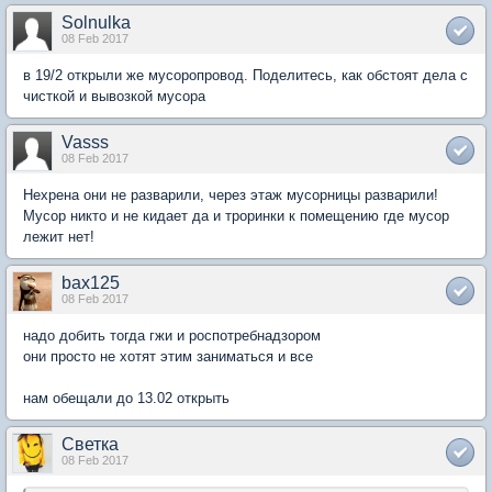
Solnulka
08 Feb 2017
в 19/2 открыли же мусоропровод. Поделитесь, как обстоят дела с
чисткой и вывозкой мусора
Vasss
08 Feb 2017
Нехрена они не разварили, через этаж мусорницы разварили!
Мусор никто и не кидает да и троринки к помещению где мусор
лежит нет!
bax125
08 Feb 2017
надо добить тогда гжи и роспотребнадзором
они просто не хотят этим заниматься и все
нам обещали до 13.02 открыть
Светка
08 Feb 2017