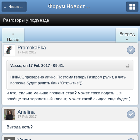
Форум Новостройки
← Новые Водники
Разговоры у подъезда
«
Вперед
Назад
»
PromokaFka
17 Feb 2017
Vasss, on 17 Feb 2017 - 09:41:
НИКАК, проверено лично. Поэтому теперь Газпром рулит, а чуть
попозже будет рулить банк "Открытие"))
и что, сильно меньше процент стал? может тоже подать... я
вообще там зарплатный клиент, может какой скидос еще будет )
Anelina
17 Feb 2017
Выгода есть?