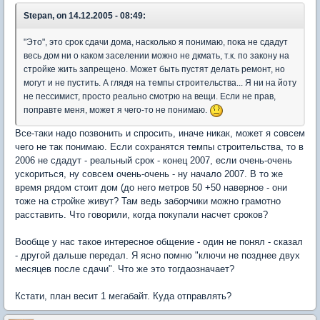
Stepan, on 14.12.2005 - 08:49:
"Это", это срок сдачи дома, насколько я понимаю, пока не сдадут
весь дом ни о каком заселении можно не дкмать, т.к. по закону на
стройке жить запрещено. Может быть пустят делать ремонт, но
могут и не пустить. А глядя на темпы строительства... Я ни на йоту
не пессимист, просто реально смотрю на вещи. Если не прав,
поправте меня, может я чего-то не понимаю.
Все-таки надо позвонить и спросить, иначе никак, может я совсем
чего не так понимаю. Если сохранятся темпы строительства, то в
2006 не сдадут - реальный срок - конец 2007, если очень-очень
ускориться, ну совсем очень-очень - ну начало 2007. В то же
время рядом стоит дом (до него метров 50 +50 наверное - они
тоже на стройке живут? Там ведь заборчики можно грамотно
расставить. Что говорили, когда покупали насчет сроков?
Вообще у нас такое интересное общение - один не понял - сказал
- другой дальше передал. Я ясно помню "ключи не позднее двух
месяцев после сдачи". Что же это тогдаозначает?
Кстати, план весит 1 мегабайт. Куда отправлять?