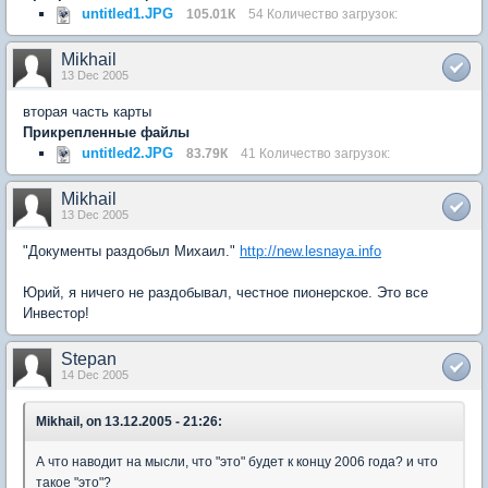
untitled1.JPG
105.01К
54 Количество загрузок:
Mikhail
13 Dec 2005
вторая часть карты
Прикрепленные файлы
untitled2.JPG
83.79К
41 Количество загрузок:
Mikhail
13 Dec 2005
"Документы раздобыл Михаил."
http://new.lesnaya.info
Юрий, я ничего не раздобывал, честное пионерское. Это все
Инвестор!
Stepan
14 Dec 2005
Mikhail, on 13.12.2005 - 21:26:
А что наводит на мысли, что "это" будет к концу 2006 года? и что
такое "это"?