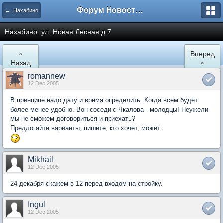
Форум Новостройки
← Нахабино
Нахабино. ул. Новая Лесная д.7
«
Вперед
Назад
»
romannew
12 Dec 2005
В принципе надо дату и время определить. Когда всем будет
более-менее удобно. Вон соседи с Чкалова - молодцы! Неужели
мы не сможем договориться и приехать?
Предлогайте варианты, пишите, кто хочет, может.
Mikhail
12 Dec 2005
24 декабря скажем в 12 перед входом на стройку.
Ingul
12 Dec 2005