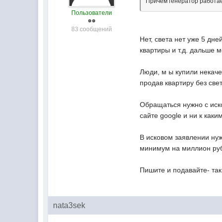
Причем генератор работает
Пользователи
83 сообщений
Нет, света нет уже 5 дне
квартиры и т.д. дальше м
Люди, м ы купили некаче
продав квартиру без све
Обращаться нужно с иск
сайте google и ни к как
В исковом заявлении нуж
минимум на миллион руб
Пишите и подавайте- та
nata3sek