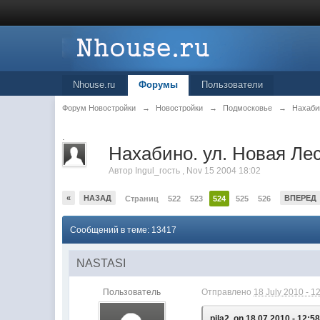
Nhouse.ru
Форумы
Пользователи
Форум Новостройки
→
Новостройки
→
Подмосковье
→
Нахаби
.
Нахабино. ул. Новая Лес
Автор
Ingul_гость
,
Nov 15 2004 18:02
«
НАЗАД
ВПЕРЕД
Страниц
522
523
524
525
526
Сообщений в теме: 13417
NASTASI
Пользователь
Отправлено
18 July 2010 - 1
pila2, on 18.07.2010 - 12:58