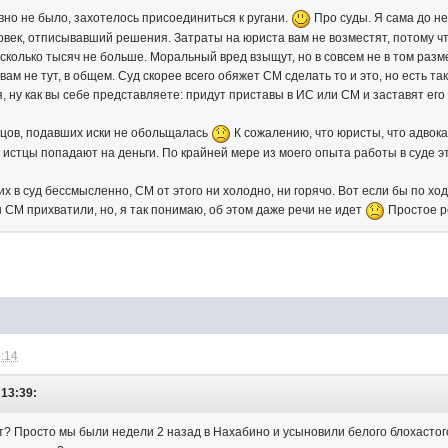
но не было, захотелось присоединиться к ругани.
Про суды. Я сама до н
еловек, отписывавший решения. Затраты на юриста вам не возместят, потому ч
сколько тысяч не больше. Моральный вред взыщут, но в совсем не в том разм
 вам не тут, в общем. Суд скорее всего обяжет СМ сделать то и это, но есть 
, ну как вы себе представляете: придут приставы в ИС или СМ и заставят его
тцов, подавших иски не обольщалась
К сожалению, что юристы, что адвок
, истцы попадают на деньги. По крайней мере из моего опыта работы в суде эт
их в суд бессмысленно, СМ от этого ни холодно, ни горячо. Вот если бы по хо
 СМ прихватили, но, я так понимаю, об этом даже речи не идет
Простое ре
6:14
 13:39:
от? Просто мы были недели 2 назад в Нахабино и усыновили белого блохастого