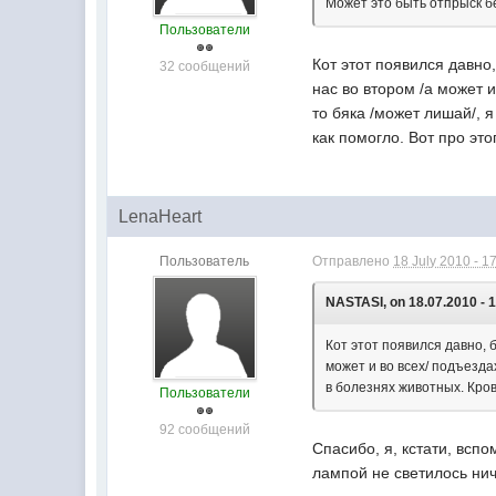
Может это быть отпрыск б
Пользователи
Кот этот появился давно
32 сообщений
нас во втором /а может и
то бяка /может лишай/, 
как помогло. Вот про это
LenaHeart
Пользователь
Отправлено
18 July 2010 - 1
NASTASI, on 18.07.2010 - 1
Кот этот появился давно, 
может и во всех/ подъездах
в болезнях животных. Кров
Пользователи
92 сообщений
Спасибо, я, кстати, вспо
лампой не светилось нич