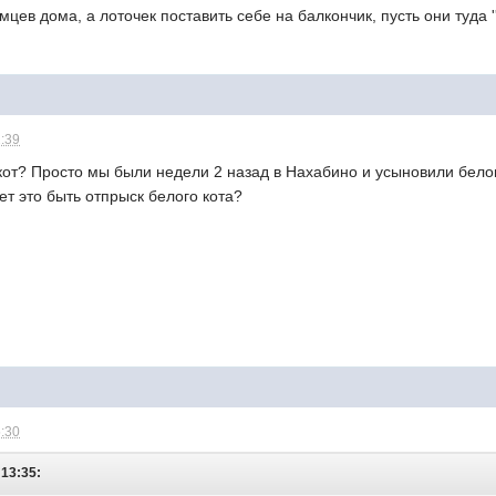
мцев дома, а лоточек поставить себе на балкончик, пусть они туда 
2:39
 кот? Просто мы были недели 2 назад в Нахабино и усыновили белог
т это быть отпрыск белого кота?
5:30
 13:35: