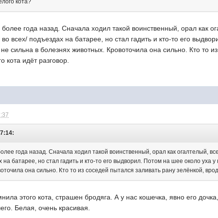
елого кота?
, более года назад. Сначала ходил такой воинственный, орал как о
 во всех/ подъездах на батарее, но стал гадить и кто-то его выдво
я не сильна в болезнях животных. Кровоточила она сильно. Кто то и
го кота идёт разговор.
7:37
7:14:
более года назад. Сначала ходил такой воинственный, орал как огалтелый, все
 на батарее, но стал гадить и кто-то его выдворил. Потом на шее около уха у 
оточила она сильно. Кто то из соседей пытался заливать рану зелёнкой, вроде
мнила этого кота, страшен бродяга. А у нас кошечка, явно его дочка
его. Белая, очень красивая.