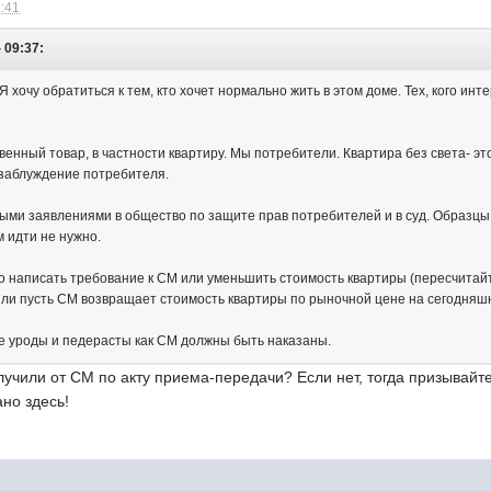
9:41
- 09:37:
 Я хочу обратиться к тем, кто хочет нормально жить в этом доме. Тех, кого ин
венный товар, в частности квартиру. Мы потребители. Квартира без света- эт
в заблуждение потребителя.
ыми заявлениями в общество по защите прав потребителей и в суд. Образцы 
м идти не нужно.
о написать требование к СМ или уменьшить стоимость квартиры (пересчитайт
ли пусть СМ возвращает стоимость квартиры по рыночной цене на сегодняш
е уроды и педерасты как СМ должны быть наказаны.
лучили от СМ по акту приема-передачи? Если нет, тогда призывайте 
но здесь!