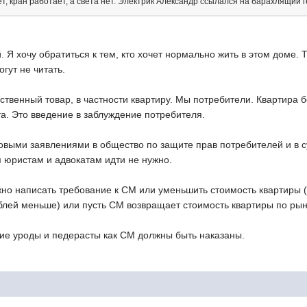
, кран работает, а света нет. Электрик Александр ссылался на барахлящий г
й. Я хочу обратиться к тем, кто хочет нормально жить в этом доме.
огут не читать.
ственный товар, в частности квартиру. Мы потребители. Квартира б
та. Это введение в заблуждение потребителя.
овыми заявлениями в общество по защите прав потребителей и в с
им юристам и адвокатам идти не нужно.
но написать требование к СМ или уменьшить стоимость квартиры (п
лей меньше) или пусть СМ возвращает стоимость квартиры по рын
кие уроды и педерасты как СМ должны быть наказаны.