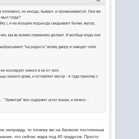
а положено, но иногда, бывает, и промахиваются. Они же
 мыл тогда?
йку ), и на козырек подъезда скидывают бычки, мусор,
ек, как во всяких германиях делают. И вообще когда они
 выбрасывают "на радость" всему двору и заводят себе
е изолирует никого и ни от чего.
ьцы нашего дома, и оставляет мусор - я туда прихожу с
. "Эрмитаж" вон содержит штат кошек, и ничего ...
орю неправду, то почему же на балконе постоянные
мание, что сейчас жара под 40 градусов. Просто