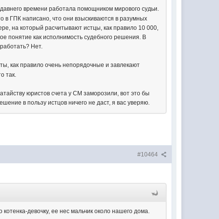
едавнего времени работала помощником мирового судьи.
то в ГПК написано, что они взыскиваются в разумных
ере, на который расчитывают истцы, как правило 10 000,
такое понятие как исполнимость судебного решения. В
 работать? Нет.
аты, как правило очень непорядочные и завлекают
о так.
датайству юристов счета у СМ заморозили, вот это бы
шение в пользу истцов ничего не даст, я вас уверяю.
#10464
 котенка-девочку, ее нес мальчик около нашего дома.