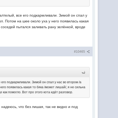
галтелый, все его подкармливали. Зимой он спал у
рил. Потом на шее около уха у него появилась какая
з соседей пытался заливать рану зелёнкой, вроде
#10465
 его подкармливали. Зимой он спал у нас во втором /а
него появилась какая то бяка /может лишай/, я не сильна
 как помогло. Вот про этого кота идёт разговор.
, надеюсь, что без лишая, так не видно и под