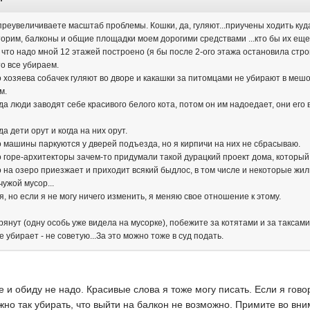
преувеличиваете масштаб проблемы. Кошки, да, гуляют...приучены ходить куд
орим, балконы и общие площадки моем дорогими средствами ...кто бы их еще
 что надо мной 12 этажей построено (я бы после 2-ого этажа остановила стро
то все убираем.
о хозяева собачек гуляют во дворе и какашки за питомцами не убирают в мешоч
м.
гда люди заводят себе красивого белого кота, потом он им надоедает, они его
да дети орут и когда на них орут.
о машины паркуются у дверей подъезда, но я кирпичи на них не сбрасываю.
о горе-архитекторы зачем-то придумали такой дурацкий проект дома, который н
о на озеро приезжает и приходит всякий быдлос, в том числе и некоторые жил
чужой мусор...
я, но если я не могу ничего изменить, я меняю свое отношение к этому.
янут (одну особь уже видела на мусорке), побежите за котятами и за таксами..
не убирает - не советую...За это можно тоже в суд подать.
 и обиду не надо. Красивые слова я тоже могу писать. Если я гов
ожно так убирать, что выйти на балкон не возможно. Примите во вни