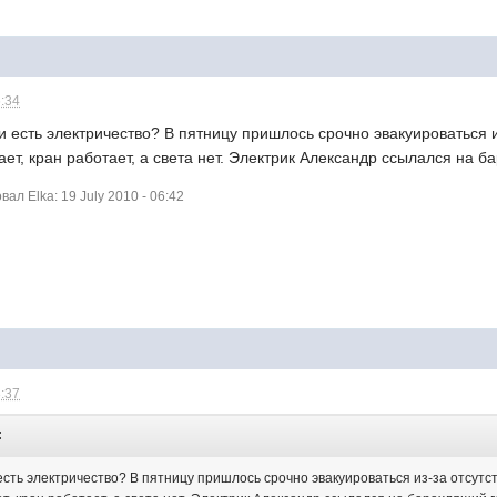
6:34
ии есть электричество? В пятницу пришлось срочно эвакуироваться и
ет, кран работает, а света нет. Электрик Александр ссылался на б
л Elka: 19 July 2010 - 06:42
8:37
:
 есть электричество? В пятницу пришлось срочно эвакуироваться из-за отсутст