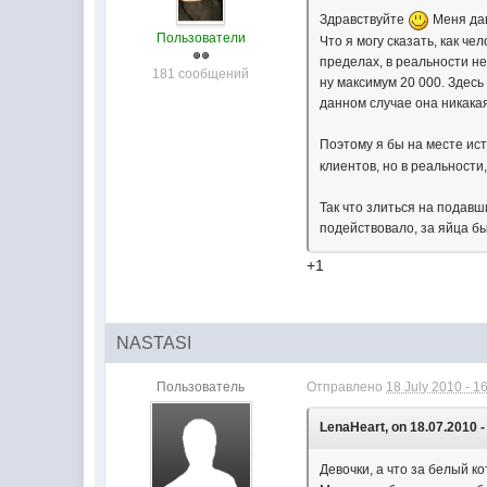
Здравствуйте
Меня дав
Пользователи
Что я могу сказать, как ч
пределах, в реальности не
181 сообщений
ну максимум 20 000. Здесь
данном случае она никакая
Поэтому я бы на месте ис
клиентов, но в реальности
Так что злиться на подавш
подействовало, за яйца бы
+1
NASTASI
Пользователь
Отправлено
18 July 2010 - 1
LenaHeart, on 18.07.2010 -
Девочки, а что за белый к