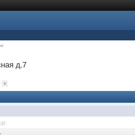
но
ная д.7
»
2:37
: