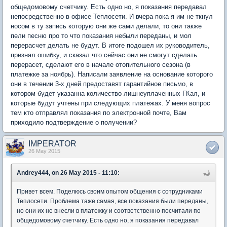
общедомовому счетчику. Есть одно но, я показания передавал
непосредственно в офисе Теплосети. И вчера пока я им не ткнул
носом в ту запись которую они же сами делали, то они также
пели песню про то что показания небыли переданы, и мол
перерасчет делать не будут. В итоге подошел их руководитель,
признал ошибку, и сказал что сейчас они не смогут сделать
перерасет, сделают его в начале отопительного сезона (в
платежке за ноябрь). Написали заявление на основание которого
они в течении 3-х дней предоставят гарантийное письмо, в
котором будет указанна количество лишнеуплаченных ГКал, и
которые будут учтены при следующих платежах. У меня вопрос
тем кто отправлял показания по электронной почте, Вам
приходило подтверждение о получении?
IMPERATOR
26 May 2015
Andrey444, on 26 May 2015 - 11:10:
Привет всем. Поделюсь своим опытом общения с сотрудниками
Теплосети. Проблема таже самая, все показания были переданы,
но они их не внесли в платежку и соответственно посчитали по
общедомовому счетчику. Есть одно но, я показания передавал