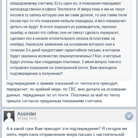
общедомовому счетчику. Есть одно но, я показания передавал
непосредственно в офисе Теплосети. И вчера пока я им не ткнул
носом в ту запись которую они же сами делали, то они также пели
песню про то что показания небыли переданы, и мол перерасчет
делать не будут. В итоге подошел их руководитель, признал
ошибку, и сказал что сейчас они не смогут сделать перерасет,
сделают его в начале отопительного сезона (в платежке за
ноябрь). Написали заявление на основание которого они в
течении 3-х дней предоставят гарантийное письмо, в котором
будет указанна количество лишнеуплаченных ГКал, и которые
будут учтены при следующих платежах. У меня вопрос тем кто
отправлял показания по электронной почте, Вам приходило
подтверждение о получении?
подтверждения о приеме показаний от теплосети приходят,
перерасчет, по крайней мере, по ГВС мне делали на основании
данных, переданных по эл.почте. Платёжка за май по теплу
пришла согласно преданным показаниям счетчика.
Assirster
26 May 2015
А в какой срок Вам приходят эти подтверждения? Я сегодня им
опять переслала отправленное вчера письмо с настоятельной