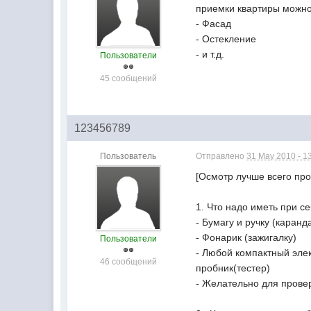
приемки квартиры можно
- Фасад
- Остекление
- и т.д.
Пользователи
45 сообщений
123456789
Пользователь
Отправлено
31 May 2010 - 1
[Осмотр лучше всего прои
1. Что надо иметь при се
- Бумагу и ручку (каранд
- Фонарик (зажигалку)
Пользователи
- Любой компактный эле
46 сообщений
пробник(тестер)
- Желательно для провер