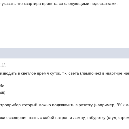
 указать что квартира принята со следующими недостатками:
3:42
зводить в светлое время суток, т.к. света (лампочек) в квартире на
бе.
аш)
ктроприбор который можно подключить в розетку (например, ЗУ к
ки освещения взять с собой патрон и лампу, табуретку (стул, стрем