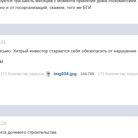
буется три-шесть месяцев с момента принятия дома госкомиссией.
но и от госорганизаций, скажем, того же БТИ
4:51
исьмо. Хитрый инвестор старается себя обезопасить от нарушение 
лы
img034.jpg
171 Количество загрузок:
144.76К
175 Количество загруз
2:24
кта долевого строительства