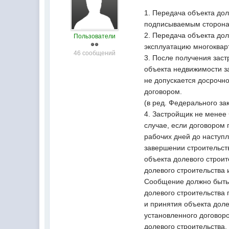
1. Передача объекта дол
подписываемым сторонам
2. Передача объекта до
Пользователи
эксплуатацию многокварт
46 сообщений
3. После получения зас
объекта недвижимости з
не допускается досрочн
договором.
(в ред. Федерального за
4. Застройщик не менее 
случае, если договором 
рабочих дней до наступл
завершении строительств
объекта долевого строит
долевого строительства 
Сообщение должно быть 
долевого строительства 
и принятия объекта доле
установленного договоро
долевого строительства,