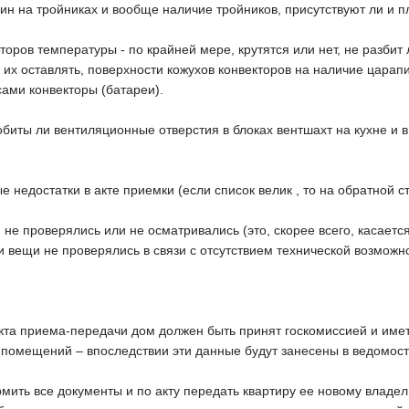
щин на тройниках и вообще наличие тройников, присутствуют ли и п
торов температуры - по крайней мере, крутятся или нет, не разбит
е их оставлять, поверхности кожухов конвекторов на наличие царап
сами конвекторы (батареи).
биты ли вентиляционные отверстия в блоках вентшахт на кухне и в
 недостатки в акте приемки (если список велик , то на обратной с
 не проверялись или не осматривались (это, скорее всего, касает
эти вещи не проверялись в связи с отсутствием технической возможн
кта приема-передачи дом должен быть принят госкомиссией и име
 помещений – впоследствии эти данные будут занесены в ведомость
ть все документы и по акту передать квартиру ее новому владель