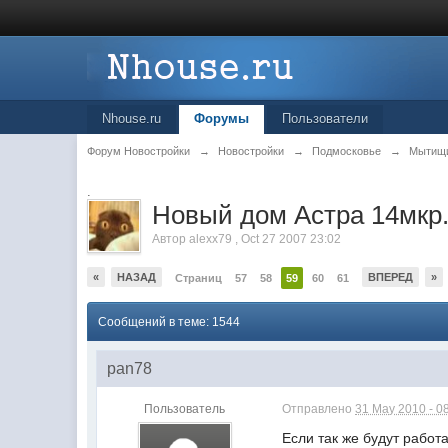
Nhouse.ru
Форумы
Пользователи
Форум Новостройки
→
Новостройки
→
Подмосковье
→
Мытищ
.
Новый дом Астра 14мкр.
Автор
alexx79
,
Oct 27 2007 23:02
«
НАЗАД
ВПЕРЕД
»
Страниц
57
58
59
60
61
Сообщений в теме: 1544
pan78
Пользователь
Отправлено
31 May 2010 - 0
Если так же будут работа