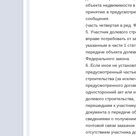
объекта недвижимости в 
принятию в предусмотрен
сообщения.
(часть четвертая в ред.
5. Участник долевого ст
вправе потребовать от з
указанным в части 1 ста
передаче объекта долев
Федерального закона.
6. Если иное не установ
предусмотренный частью 
строительства (за исклю
предусмотренного догово
односторонний акт или 
долевого строительства,
перешедшим к участнику
документа о передаче об
сведениями о получении
почтовой связи заказное
отсутствием участника д