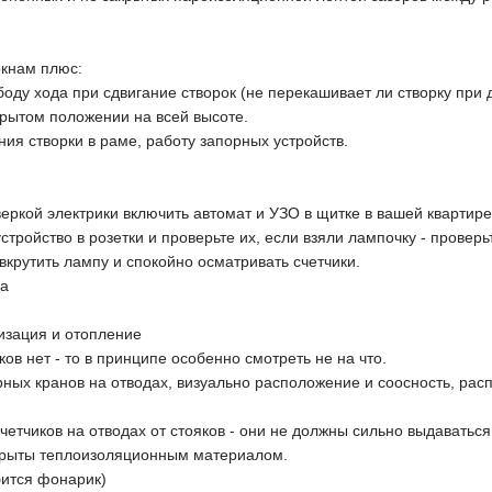
окнам плюс:
боду хода при сдвигание створок (не перекашивает ли створку при 
крытом положении на всей высоте.
ия створки в раме, работу запорных устройств.
веркой электрики включить автомат и УЗО в щитке в вашей квартире 
устройство в розетки и проверьте их, если взяли лампочку - прове
вкрутить лампу и спокойно осматривать счетчики.
ка
изация и отопление
ков нет - то в принципе особенно смотреть не на что.
рных кранов на отводах, визуально расположение и соосность, рас
четчиков на отводах от стояков - они не должны сильно выдаваться 
крыты теплоизоляционным материалом.
бится фонарик)