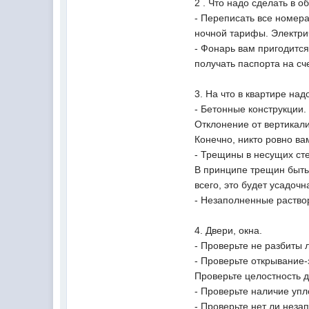
2 . Что надо сделать в 
- Переписать все номера
ночной тарифы. Электри
- Фонарь вам пригодится
получать паспорта на с
3. На что в квартире над
- Бетонные конструкции.
Отклонение от вертикал
Конечно, никто ровно ва
- Трещины в несущих ст
В принципе трещин быть 
всего, это будет усадоч
- Незаполненные раство
4. Двери, окна.
- Проверьте не разбиты 
- Проверьте открывание-
Проверьте целостность 
- Проверьте наличие упл
- Проверьте нет ли неза