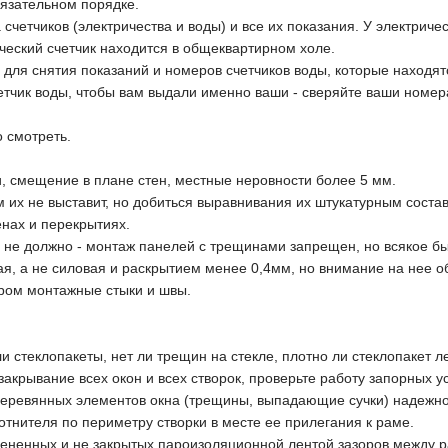
обязательном порядке.
 счетчиков (электричества и воды) и все их показания. У электриче
ческий счетчик находится в общеквартирном холе.
 для снятия показаний и номеров счетчиков воды, которые находят
четчик воды, чтобы вам выдали именно ваши - сверяйте ваши номер
о смотреть.
и, смещение в плане стен, местные неровности более 5 мм.
м их не выставит, но добиться выравнивания их штукатурным соста
енах и перекрытиях.
не должно - монтаж панелей с трещинами запрещен, но всякое быв
ная, а не силовая и раскрытием менее 0,4мм, но внимание на нее о
ром монтажные стыки и швы.
ли стеклопакеты, нет ли трещин на стекле, плотно ли стеклопакет л
закрывание всех окон и всех створок, проверьте работу запорных ус
деревянных элементов окна (трещины, выпадающие сучки) надежно
отнителя по периметру створки в месте ее прилегания к раме.
пененных и не закрытых пароизоляционной лентой зазоров между р