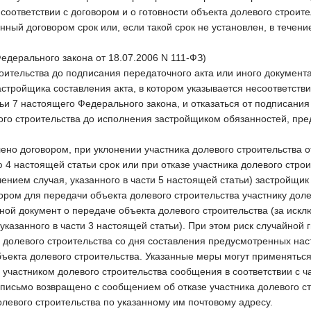
соответствии с договором и о готовности объекта долевого строител
ный договором срок или, если такой срок не установлен, в течени
 Федерального закона от 18.07.2006 N 111-ФЗ)
роительства до подписания передаточного акта или иного документ
астройщика составления акта, в котором указывается несоответств
тьи 7 настоящего Федерального закона, и отказаться от подписания
ого строительства до исполнения застройщиком обязанностей, пре
лено договором, при уклонении участника долевого строительства о
4 настоящей статьи срок или при отказе участника долевого строи
чением случая, указанного в части 5 настоящей статьи) застройщик
ром для передачи объекта долевого строительства участнику долев
иной документ о передаче объекта долевого строительства (за иск
 указанного в части 3 настоящей статьи). При этом риск случайной
 долевого строительства со дня составления предусмотренных нас
ъекта долевого строительства. Указанные меры могут применяться
 участником долевого строительства сообщения в соответствии с 
 письмо возвращено с сообщением об отказе участника долевого стр
олевого строительства по указанному им почтовому адресу.