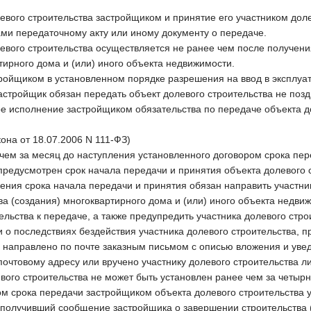
евого строительства застройщиком и принятие его участником дол
и передаточному акту или иному документу о передаче.
левого строительства осуществляется не ранее чем после получени
ирного дома и (или) иного объекта недвижимости.
тройщиком в установленном порядке разрешения на ввод в эксплуат
астройщик обязан передать объект долевого строительства не поз
ое исполнение застройщиком обязательства по передаче объекта до
кона от 18.07.2006 N 111-ФЗ)
чем за месяц до наступления установленного договором срока пер
предусмотрен срок начала передачи и принятия объекта долевого 
ения срока начала передачи и принятия обязан направить участни
а (создания) многоквартирного дома и (или) иного объекта недвиж
ельства к передаче, а также предупредить участника долевого стр
и о последствиях бездействия участника долевого строительства, 
направлено по почте заказным письмом с описью вложения и уве
почтовому адресу или вручено участнику долевого строительства л
вого строительства не может быть установлен ранее чем за четырн
м срока передачи застройщиком объекта долевого строительства у
 получивший сообщение застройщика о завершении строительства (