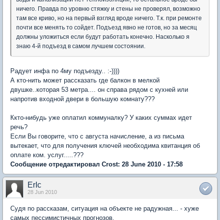
ничего. Правда по уровню стяжку и стены не проверял, возможно
там все криво, но на первый взгляд вроде ничего. Т.к. при ремонте
почти все менять то сойдет. Подъезд явно не готов, но за месяц
должны уложиться если будут работать конечно. Насколько я
знаю 4-й подъезд в самом лучшем состоянии.
Радует инфа по 4му подъезду.. :-))))
А кто-нить может рассказать где балкон в мелкой
двушке..которая 53 метра.... он справа рядом с кухней или
напротив входной двери в большую комнату???
Ккто-нибудь уже оплатил коммуналку? У каких суммах идет
речь?
Если Вы говорите, что с августа начисление, а из письма
вытекает, что для получения ключей необходима квитанция об
оплате ком. услуг.....???
Сообщение отредактировал Crost: 28 June 2010 - 17:58
ErIc
28 Jun 2010
Судя по рассказам, ситуация на объекте не радужная... - хуже
самых пессимистичных прогнозов.