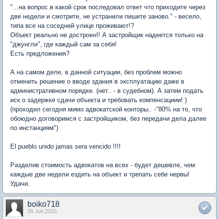
"...на вопрос в какой срок последовал ответ что приходите через
две недели и смотрите, не устранили пишите заново." - весело,
типа все на соседней улице проживают!?
Объект реально не достроен!! А застройщик надеется только на
"джунгли", где каждый сам за себя!
Есть предложения?
А на самом деле, в данной ситуации, без проблем можно
отменить решение о вводе здания в эксплуатацию даже в
административном порядке. (нет.. - в судебном). А затем подать
иск о задержке сдачи объекта и требовать компенсациии! )
(проходил сегодня мимо адвокатской конторы.. -"80% на то, что
обоюдно договоримся с застройщиком, без передачи дела далее
по инстанциям")
El pueblo unido jamas sera vencido !!!!
Разделив стоимость адвокатов на всех - будет дешевле, чем
каждые две недели ездить на объект и трепать себе нервы!
Удачи.
boiko718
28 Jun 2010