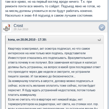
там все криво, но на первый взгляд вроде ничего. Т.к. при
ремонте почти все менять то сойдет. Подъезд явно не готов, но
за месяц должны уложиться если будут работать конечно.
Насколько я знаю 4-й подъезд в самом лучшем состоянии.
Crost
28 Jun 2010
kona, on 28.06.2010 - 17:30:
Квартиру осматривал, акт осмотра подписал, но что самое
интересное на нем только моя подпись. представители
Инвестстроя отказались его подписывать. Вразумительного
ответа почему я не получил. Все замечания которые я написал
должны быть устранены, на вопрос в какой срок последовал ответ
что приходите через две недели и смотрите, не устранили
пишите заново. И так можно до бесконечности...
За коммуналку платить в августе, договор можно подписать и
сейчас. если есть желание оплатить тоже сейчас, потом будет
пересчет. Я буду ждать устранений недостатков, потом только
платить коммуналку.
Если не считать что в квартире нет никакой воды, нет
терморегуляторов на радиаторах, нет света, на стояках хол. гор.
воды и канализации нет теплоизоляции, то остальное вроде бы