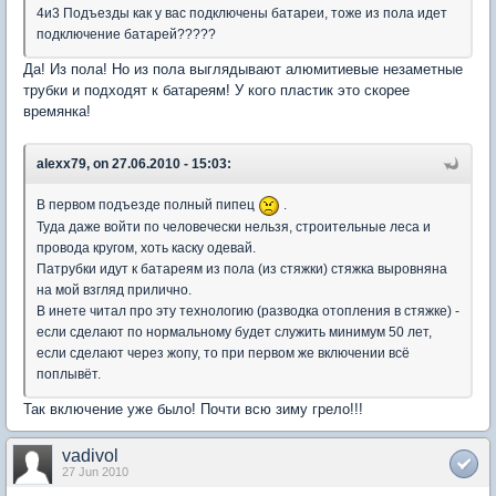
4и3 Подъезды как у вас подключены батареи, тоже из пола идет
подключение батарей?????
Да! Из пола! Но из пола выглядывают алюмитиевые незаметные
трубки и подходят к батареям! У кого пластик это скорее
времянка!
alexx79, on 27.06.2010 - 15:03:
В первом подъезде полный пипец
.
Туда даже войти по человечески нельзя, строительные леса и
провода кругом, хоть каску одевай.
Патрубки идут к батареям из пола (из стяжки) стяжка выровняна
на мой взгляд прилично.
В инете читал про эту технологию (разводка отопления в стяжке) -
если сделают по нормальному будет служить минимум 50 лет,
если сделают через жопу, то при первом же включении всё
поплывёт.
Так включение уже было! Почти всю зиму грело!!!
vadivol
27 Jun 2010