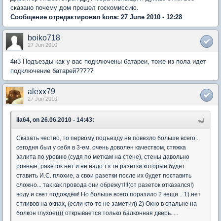
сказано почему дом прошел госкомиссию.
Сообщение отредактировал kona: 27 June 2010 - 12:28
boiko718
27 Jun 2010
4и3 Подъезды как у вас подключены батареи, тоже из пола идет
подключение батарей?????
alexx79
27 Jun 2010
ila64, on 26.06.2010 - 14:43:
Сказать честно, то первому подъезду не повезло больше всего...
сегодня был у себя в 3-ем, очень доволен качеством, стяжка
залита по уровню (судя по меткам на стене), стены давольно
ровные, разеток нет и не надо т.к те разетки которые будет
ставить И.С. плохие, а свои разетки после их будет поставить
сложно... так как провода они обрежут!!!(от разеток отказался!)
воду и свет подождём! Но больше всего поразило 2 вещи... 1) нет
отливов на окнах, (если кто-то не заметил) 2) Окно в спальне на
болкон глухое(((( открывается только балконная дверь.....