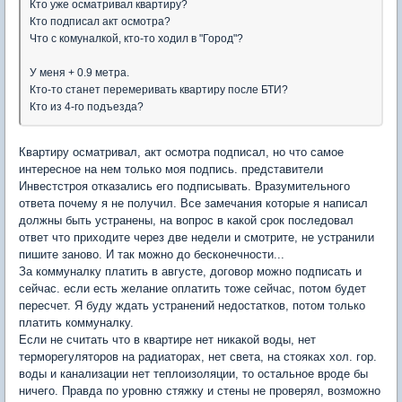
Кто уже осматривал квартиру?
Кто подписал акт осмотра?
Что с комуналкой, кто-то ходил в "Город"?
У меня + 0.9 метра.
Кто-то станет перемеривать квартиру после БТИ?
Кто из 4-го подъезда?
Квартиру осматривал, акт осмотра подписал, но что самое
интересное на нем только моя подпись. представители
Инвестстроя отказались его подписывать. Вразумительного
ответа почему я не получил. Все замечания которые я написал
должны быть устранены, на вопрос в какой срок последовал
ответ что приходите через две недели и смотрите, не устранили
пишите заново. И так можно до бесконечности...
За коммуналку платить в августе, договор можно подписать и
сейчас. если есть желание оплатить тоже сейчас, потом будет
пересчет. Я буду ждать устранений недостатков, потом только
платить коммуналку.
Если не считать что в квартире нет никакой воды, нет
терморегуляторов на радиаторах, нет света, на стояках хол. гор.
воды и канализации нет теплоизоляции, то остальное вроде бы
ничего. Правда по уровню стяжку и стены не проверял, возможно