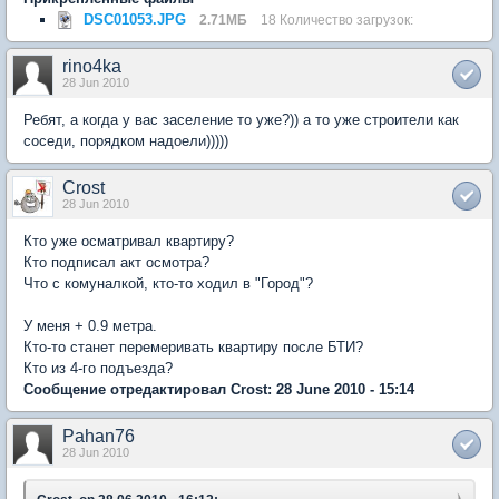
DSC01053.JPG
2.71МБ
18 Количество загрузок:
rino4ka
28 Jun 2010
Ребят, а когда у вас заселение то уже?)) а то уже строители как
соседи, порядком надоели)))))
Crost
28 Jun 2010
Кто уже осматривал квартиру?
Кто подписал акт осмотра?
Что с комуналкой, кто-то ходил в "Город"?
У меня + 0.9 метра.
Кто-то станет перемеривать квартиру после БТИ?
Кто из 4-го подъезда?
Сообщение отредактировал Crost: 28 June 2010 - 15:14
Pahan76
28 Jun 2010