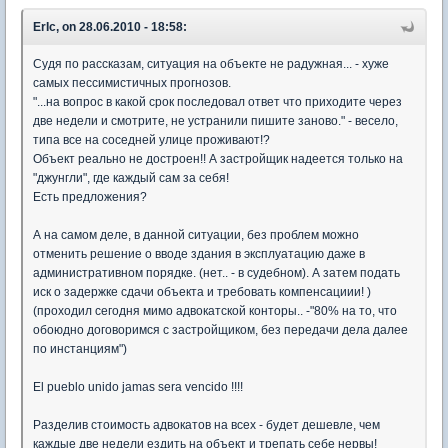
ErIc, on 28.06.2010 - 18:58:
Судя по рассказам, ситуация на объекте не радужная... - хуже
самых пессимистичных прогнозов.
"...на вопрос в какой срок последовал ответ что приходите через
две недели и смотрите, не устранили пишите заново." - весело,
типа все на соседней улице проживают!?
Объект реально не достроен!! А застройщик надеется только на
"джунгли", где каждый сам за себя!
Есть предложения?
А на самом деле, в данной ситуации, без проблем можно
отменить решение о вводе здания в эксплуатацию даже в
административном порядке. (нет.. - в судебном). А затем подать
иск о задержке сдачи объекта и требовать компенсациии! )
(проходил сегодня мимо адвокатской конторы.. -"80% на то, что
обоюдно договоримся с застройщиком, без передачи дела далее
по инстанциям")
El pueblo unido jamas sera vencido !!!!
Разделив стоимость адвокатов на всех - будет дешевле, чем
каждые две недели ездить на объект и трепать себе нервы!