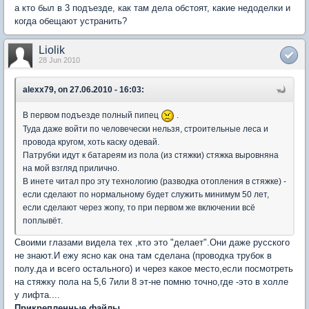
а кто был в 3 подъезде, как там дела обстоят, какие недоделки и
когда обещают устранить?
Liolik
28 Jun 2010
alexx79, on 27.06.2010 - 16:03:
В первом подъезде полный пипец
.
Туда даже войти по человечески нельзя, строительные леса и
провода кругом, хоть каску одевай.
Патрубки идут к батареям из пола (из стяжки) стяжка выровняна
на мой взгляд прилично.
В инете читал про эту технологию (разводка отопления в стяжке) -
если сделают по нормальному будет служить минимум 50 лет,
если сделают через жопу, то при первом же включении всё
поплывёт.
Своими глазами видела тех ,кто это "делает".Они даже русского
не знают.И ежу ясно как она там сделана (проводка трубок в
полу.да и всего остального) и через какое место,если посмотреть
на стяжку пола на 5,6 7или 8 эт-не помню точно,где -это в холле
у лифта....
Прикрепленные файлы