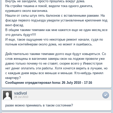
Внутрь не заходили, просто прошлись вокруг дома.
На стройке тишина и покой, видели тока одного джигита,
курившего около вагончика.
Нашли от силы штук пять балконов с вставленными рамами. На
фасаде первого подъезда увидели установленные крепления под
вент-фасад.
В общем такими темпами как мне кажется еще не один месяц все
это делать будут!!!!
И еще, такое ощущение что некоторые ремонт начали, судя по
полным контейнерам около дома, но может я ошибаюсь.
Действительно такими темпами долго еще будут ковыряться. Со
слов женщины в вагончике замеры окон на лоджии провели уже
давно только почему-то не ставят, скорее всего у Инвестстроя
нет денег оплатить эти работы. Хотя хочется верить в лучшее, но
с каждым днем веры все меньше и меньше. Кто-нибудь принял
квартиру?
Сообщение отредактировал kona: 26 July 2010 - 17:16
vadivol
28 Jul 2010
разве можно принимать в таком состоянии?