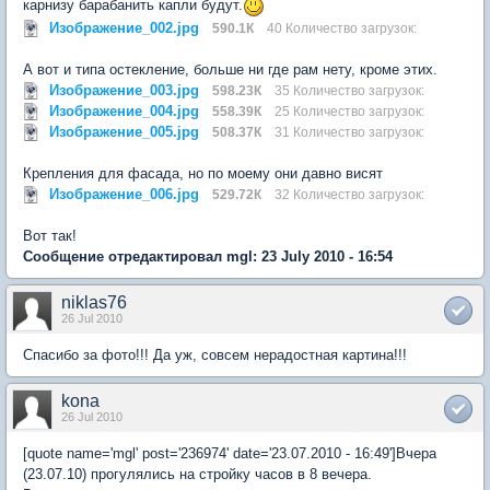
карнизу барабанить капли будут.
Изображение_002.jpg
590.1К
40 Количество загрузок:
А вот и типа остекление, больше ни где рам нету, кроме этих.
Изображение_003.jpg
598.23К
35 Количество загрузок:
Изображение_004.jpg
558.39К
25 Количество загрузок:
Изображение_005.jpg
508.37К
31 Количество загрузок:
Крепления для фасада, но по моему они давно висят
Изображение_006.jpg
529.72К
32 Количество загрузок:
Вот так!
Сообщение отредактировал mgl: 23 July 2010 - 16:54
niklas76
26 Jul 2010
Спасибо за фото!!! Да уж, совсем нерадостная картина!!!
kona
26 Jul 2010
[quote name='mgl' post='236974' date='23.07.2010 - 16:49']Вчера
(23.07.10) прогулялись на стройку часов в 8 вечера.