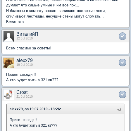
думают что самые умные и им все пох...
И балконы в комнату вносят, заливают пожарные люки,
спиливают лестницы, несущие стены могут сломать...
Бесит это...
ВиталийП
12 Jul 2010
Всем спасибо за советы!
alexx79
19 Jul 2010
Привет соседи!!!
А кто будет жить в 321 кв???
Crost
21 Jul 2010
alexx79, on 19.07.2010 - 18:26:
Привет соседи!!!
А кто будет жить в 321 кв???