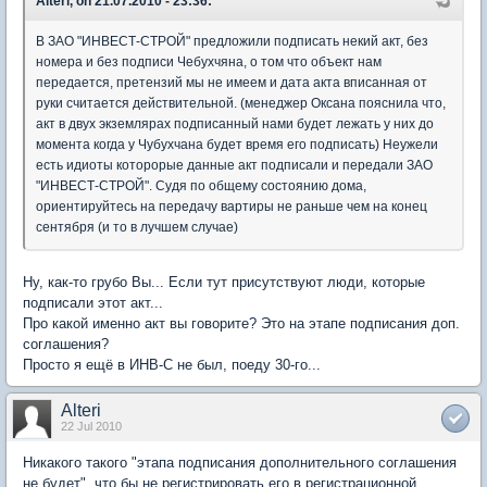
Alteri, on 21.07.2010 - 23:36:
В ЗАО "ИНВЕСТ-СТРОЙ" предложили подписать некий акт, без
номера и без подписи Чебухчяна, о том что объект нам
передается, претензий мы не имеем и дата акта вписанная от
руки считается действительной. (менеджер Оксана пояснила что,
акт в двух экземлярах подписанный нами будет лежать у них до
момента когда у Чубухчана будет время его подписать) Неужели
есть идиоты которорые данные акт подписали и передали ЗАО
"ИНВЕСТ-СТРОЙ". Судя по общему состоянию дома,
ориентируйтесь на передачу вартиры не раньше чем на конец
сентября (и то в лучшем случае)
Ну, как-то грубо Вы... Если тут присутствуют люди, которые
подписали этот акт...
Про какой именно акт вы говорите? Это на этапе подписания доп.
соглашения?
Просто я ещё в ИНВ-С не был, поеду 30-го...
Alteri
22 Jul 2010
Никакого такого "этапа подписания дополнительного соглашения
не будет", что бы не регистрировать его в регистрационной