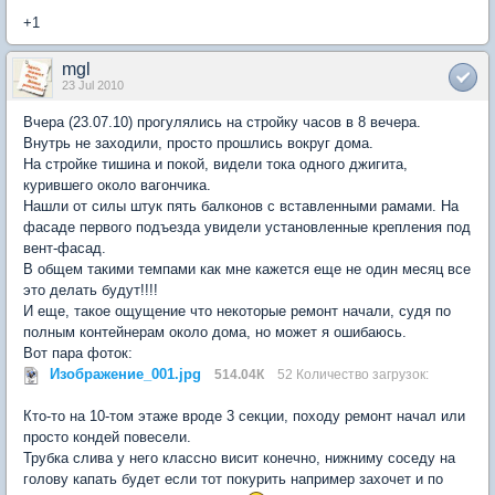
+1
mgl
23 Jul 2010
Вчера (23.07.10) прогулялись на стройку часов в 8 вечера.
Внутрь не заходили, просто прошлись вокруг дома.
На стройке тишина и покой, видели тока одного джигита,
курившего около вагончика.
Нашли от силы штук пять балконов с вставленными рамами. На
фасаде первого подъезда увидели установленные крепления под
вент-фасад.
В общем такими темпами как мне кажется еще не один месяц все
это делать будут!!!!
И еще, такое ощущение что некоторые ремонт начали, судя по
полным контейнерам около дома, но может я ошибаюсь.
Вот пара фоток:
Изображение_001.jpg
514.04К
52 Количество загрузок:
Кто-то на 10-том этаже вроде 3 секции, походу ремонт начал или
просто кондей повесели.
Трубка слива у него классно висит конечно, нижниму соседу на
голову капать будет если тот покурить например захочет и по