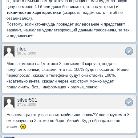
р., такого объёма нам дотаточно впринципе, ели будет за такую
цену не менее 4 Гб или даже безлимитка, то нас устроит)
и
технические харктеристики
(скорость, надёжность - чтоб не
отваливался).
Поэтому, если кто-нибудь проведёт иследование и представит
вариант, наиболее удовлетворяющий данным требовниям, за тех
и подпишемся.
jilec
26 Jan 2008
Мне в каморке на 1м этаже 2 подъезде 3 корпуса, когда я
получал ключики, сказали, что нас 100% будет поссвязь. Я еще
переспросил, сказали телефоны будут они стасить 100%,
касательно инета, сказали через них стрим можно будет
подключить. Вот... информация к размышлению
silver501
27 Jan 2008
Новосельцы,как у вас ловит мобильная связь?У нас с мужем в 3-
ем корпусе на 3-этаже не берет билайн.Куда обращаться не
знаем.