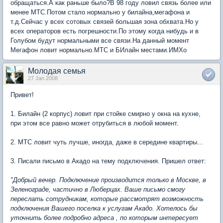
обращаться.А как раньше было?В 98 году ловил связь более или
менее МТС.Потом стало нормально у билайна,мегафона и
т.д.Сейчас у всех сотовых связей большая зона обхвата.Но у
всех операторов есть погрешности.По этому когда нибудь и в
Голубом будут нормальными все связи.На данный момент
Мегафон ловит нормально.МТС и БИлайн местами.ИМХо
Молодая семья
27 Jan 2008
Привет!
1. Билайн (2 корпус) ловит при стойке смирно у окна на кухне,
при этом все равно может отрубиться в любой момент.
2. МТС ловит чуть лучше, иногда, даже в середине квартиры...
3. Писали письмо в Акадо на тему подключения. Пришел ответ:
"Добрый вечер. Подключение производится только в Москве, в
Зеленограде, частично в Люберцах. Ваше письмо смогу
переслать сотрудникам, которые рассмотрят возможность
подключения Вашего поселка к услугам Акадо. Хотелось бы
уточнить более подробно адреса , по которым интересует