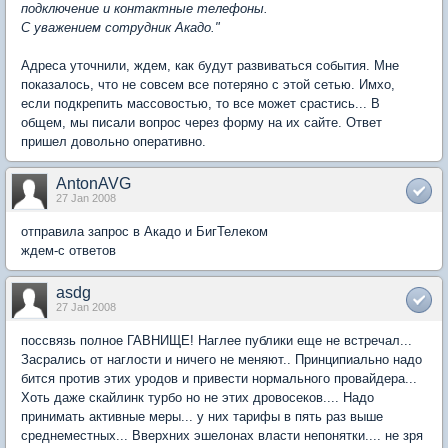
подключение и контактные телефоны.
С уважением сотрудник Акадо."
Адреса уточнили, ждем, как будут развиваться события. Мне
показалось, что не совсем все потеряно с этой сетью. Имхо,
если подкрепить массовостью, то все может срастись... В
общем, мы писали вопрос через форму на их сайте. Ответ
пришел довольно оперативно.
AntonAVG
27 Jan 2008
отправила запрос в Акадо и БигТелеком
ждем-с ответов
asdg
27 Jan 2008
поссвязь полное ГАВНИЩЕ! Наглее публики еще не встречал...
Засрались от наглости и ничего не меняют.. Принципиально надо
бится против этих уродов и привести нормального провайдера...
Хоть даже скайлинк турбо но не этих дровосеков.... Надо
принимать активные меры... у них тарифы в пять раз выше
среднеместных... Вверхних эшелонах власти непонятки.... не зря