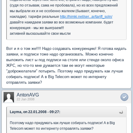
(судя по отзывам, сама не пробовала), но из всех предложений
мы выбрали их и не особенно жалеем (бывают, конечно,
накладки). тарифи реальные
http://himki.net/ser...ar/tariff_soln/
давайте накидаем заявки во все возможные компании. будет
конкурекция - мы же выиграем!!!
активней высказывайте свои мысли
Вот и я о том же!!!! Надо создавать конкуренцию! Я готова кидать
заявки, и подписи тоже надо организовать. Можно конечно
выложить лист ы под подписи на столе или стенде около офиса
ЖРС, но что-то мне думается там ее могут некоторые
"доброжелатели" потырить. Поэтому надо придумать как лучше
собирать подписи! А в Big Telecom может по интернету
отправлять заявки?
AntonAVG
22 Jan 2008
Layma, on 22.01.2008 - 09:27:
Поэтому надо придумать как лучше собирать подписи! А в Big
Telecom может по интернету отправлять заявки?