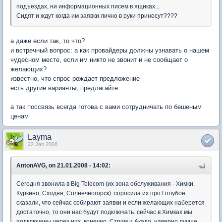
подъездах, ни информационных писем в ящиках...
Сидят и ждут когда им заявки лично в руки принесут????
а даже если так, то что?
и встречный вопрос: а как провайдеры должны узнавать о нашем
чудесном месте, если им никто не звонит и не сообщает о
желающих?
известно, что спрос рождает предложение
есть другие варианты, предлагайте.
а так поссвязь всегда готова с вами сотрудничать по бешеным
ценам
Layma
22 Jan 2008
AntonAVG, on 21.01.2008 - 14:02:
Сегодня звонила в Big Telecom (их зона обслуживания - Химки,
Куркино, Сходня, Солнечногорск). спросила их про Голубое.
сказали, что сейчас собирают заявки и если желающих наберется
достаточно, то они нас будут подключать. сейчас в Химках мы
подключены через них. конечно, Стрим и Акадо, наверно лучше