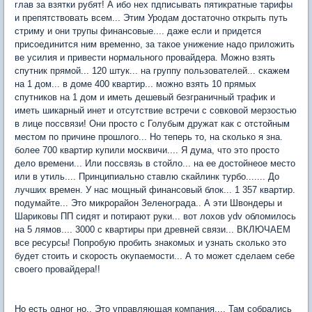
глав за взятки рубят! А ибо нех пдписывать пятикратные тарифы
и препятствовать всем... Этим Уродам достаточно открыть путь
стриму и они трупы финансовые.... даже если и придется
присоединится ним временно, за такое унижение надо приложить
ве усилия и привести нормального провайдера. Можно взять
спутник прямой... 120 штук... на группу пользователей... скажем
на 1 дом... в доме 400 квартир... можно взять 10 прямых
спутников на 1 дом и иметь дешевый безграничный трафик и
иметь шикарный инет и отсутствие встречи с совковой мерзостью
в лице поссвязи! Они просто с Голубым дружат как с отстойным
местом по причине прошлого... Но теперь то, на сколько я зна.
более 700 квартир купили москвичи.... Я дума, что это просто
дело времени... Или поссвязь в стойло... на ее достойнеое место
или в утиль.... Принципиально ставлю скайлинк турбо....... До
лучших времен. У нас мощный финансовый блок... 1 357 квартир.
подумайте... Это микрорайон Зеленограда.. А эти Швондеры и
Шариковы ПП сидят и потирают руки... вот лохов ydv обломилось
на 5 лямов.... 3000 с квартиры при древней связи... ВКЛЮЧАЕМ
все ресурсы! Попробую пробить знакомых и узнать сколько это
будет стоить и скорость окупаемости... А то может сделаем себе
своего провайдера!!
Но есть одног но.. Это управляющая компания.... Там собрались