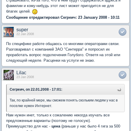
страшновато, из-за того, что в нем будут содержаться адреса и
фамилии и кому-нибудь этот лист может пригодится не для
благих целей.
Сообщение отредактировал Сегреич: 23 January 2008 - 10:11
super
22 Jan 2008
По специфике работе общаюсь со многими операторами связи.
Разговаривал с компанией ЗАО "Синтерра" и попросил их
проработать вопрос подключения Голубого. Ответя на этой или
следующей неделе. Расценки на услуги не знаю.
Lilac
23 Jan 2008
Сегреич, on 22.01.2008 - 17:01:
Так, по крайней мере, мы сможем понять скольким людям у нас в
поселке нужен Интернет.
Нам нужен инет, только к сожалению некогда изучать все
предложенные варианты (поэтому не голосую).
Преимущество для нас -
цена
(раньше у нас было 4 гига за 500