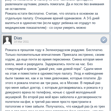
развлекали шутками, рожать помогали. Да и после без внимания
не оставляли.
Рожала кстати бесплатно. Считаю, что оплата в основном за
отдельную палату. Отношение врачей одинаковое. А 3-5 дней
валяться в одиночестве (если вдруг ребенка не отдадут по
медицинским показателям) - со скуки умереть можно
Dias
18 Mar 2011
Рожала в прошлом году в Зеленоградском роддоме. Бесплатно.
Только положительные впечатления. Приехала экстренно, своим
ходом, да еще почти во время пересменки. Смена которая меня
взяла, меня и разродила. Задержались почти на час. Без
стимуляций и криков "давай уже, нам домой пора". Сдали меня
на этаж и поместили в одноместную палату. Уход и наблюдение
были такими же, как и за теми девочками, которые платили. До
этого я рожала платно аж три раза, но в Москве. В первый раз
про меня забыл доктор, с которым договаривалась и рожала я у
дежурного врача по телефону, ночью с одной молоденькой
акушеркой. Во второй раз мой врач заболела и договоренности
полетели на-фиг, в третий раз меня просто пристроили в
патологию и тоже забыли. Получалось, что каждый раз (а из трех