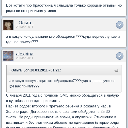
Вот кстати про Красоткина я слышала только хорошие отзывы, но
роды не он принимал у меня.
_Ольга_
20 Mar 2011
а в какую консультацию кто обращался7???куда вернее лучше и
где нас примут???
alexirina
20 Mar 2011
_Ольга_, on 20.03.2011 - 01:21:
а в какую консультацию кто обращался7???куда вернее лучше и
где нас примут???
С января 2011 года с полисом ОМС можно обращаться в любую
п-ку, обязаны везде принимать.
Насчет родов: второго и третьего ребенка я рожала у нас, в
Зеленограде. Договоренность с врачами обойдется в 25-30
тысяч. Но роды принимают не врачи, а акушерки. Отношение к
платникам и бесплатникам абсолютно одинаковое (вторые роды
были по договоренности с Красоткиным, третьи - бесплатные) и