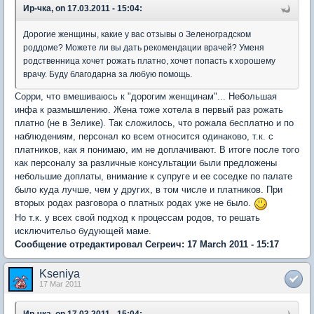
Ир-чка, on 17.03.2011 - 15:04:
Дорогие женщины, какие у вас отзывы о Зеленоградском
роддоме? Можете ли вы дать рекомендации врачей? Уменя
родственница хочет рожать платно, хочет попасть к хорошему
врачу. Буду благодарна за любую помощь.
Сорри, что вмешиваюсь к "дорогим женщинам"... Небольшая
инфа к размышлению. Жена тоже хотела в первый раз рожать
платно (не в Зелике). Так сложилось, что рожала бесплатно и по
наблюдениям, персонал ко всем относится одинаково, т.к. с
платников, как я понимаю, им не доплачивают. В итоге после того
как персоналу за различные консультации были предложены
небольшие доплаты, внимание к супруге и ее соседке по палате
было куда лучше, чем у других, в том числе и платников. При
вторых родах разговора о платных родах уже не было.
Но т.к. у всех свой подход к процессам родов, то решать
исключительо будующей маме.
Сообщение отредактировал Сегреич: 17 March 2011 - 15:17
Kseniya
17 Mar 2011
Ир-чка, on 17.03.2011 - 15:04: