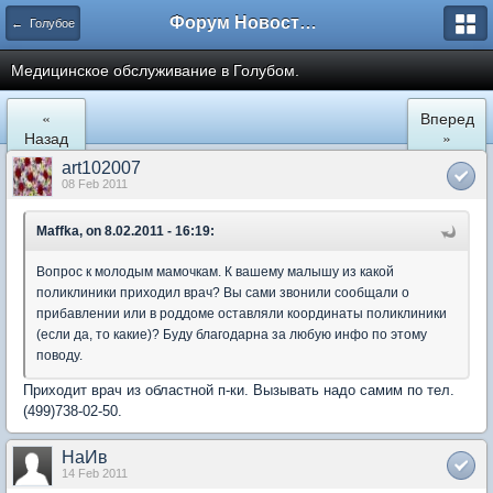
Форум Новостройки
← Голубое
Медицинское обслуживание в Голубом.
«
Вперед
Назад
»
art102007
08 Feb 2011
Maffka, on 8.02.2011 - 16:19:
Вопрос к молодым мамочкам. К вашему малышу из какой
поликлиники приходил врач? Вы сами звонили сообщали о
прибавлении или в роддоме оставляли координаты поликлиники
(если да, то какие)? Буду благодарна за любую инфо по этому
поводу.
Приходит врач из областной п-ки. Вызывать надо самим по тел.
(499)738-02-50.
НаИв
14 Feb 2011