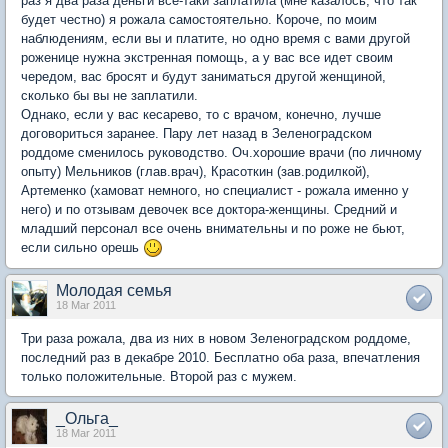
раз я два раза деньги все-таки заплатила (мне казалось, что так
будет честно) я рожала самостоятельно. Короче, по моим
наблюдениям, если вы и платите, но одно время с вами другой
роженице нужна экстренная помощь, а у вас все идет своим
чередом, вас бросят и будут заниматься другой женщиной,
сколько бы вы не заплатили.
Однако, если у вас кесарево, то с врачом, конечно, лучше
договориться заранее. Пару лет назад в Зеленоградском
роддоме сменилось руководство. Оч.хорошие врачи (по личному
опыту) Мельников (глав.врач), Красоткин (зав.родилкой),
Артеменко (хамоват немного, но специалист - рожала именно у
него) и по отзывам девочек все доктора-женщины. Средний и
младший персонал все очень внимательны и по роже не бьют,
если сильно орешь
Молодая семья
18 Mar 2011
Три раза рожала, два из них в новом Зеленоградском роддоме,
последний раз в декабре 2010. Бесплатно оба раза, впечатления
только положительные. Второй раз с мужем.
_Ольга_
18 Mar 2011