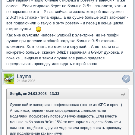
Еще вариант - подключение стиралки в розетку в ванной - то же
самое... Если стиралка берет не больше 2кВт - пожалста, хоть и
не нормально это... У нас сейчас стиралка которой пользуемся
2,3кВт на стирке - типа норм... а на сушке больше 6кВт забирает -
вот подключили б такую в энту розетку - и песец в конце цикла
стирки-сушки...
Как мне объяснял человек близкий к электрике, но не профи,
лучше при делении и общей нагрузке больше 9кВт ставить
клеммник. Хотя опять же можно и скруткой... А вот если она
конкретно больше, скажем 8-9кВт варочная и 6-9кВт духовка, я
пока хз... видимо в таком случае все равно придется
переделывать проводку или кидать второй канал...
Layma
24 Mar 2008
Sergik, on 24.03.2008 - 13:33:
Лучше найти электрика-профессионала (ток не из ЖРС и проч...)
А так, имхо, первое - если определились с конкретными
моделями, посмотреть потребляемую мощность. Если вместе
меньше либо равно 9кВт+15% то все нормально, если больше и
намного - подбирать другие модели или переделывать проводку
или подключение как минимум.