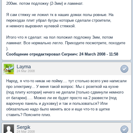
200мк. потом подложку (2-3мм) и ламинат.
Я сам стяжку не ложил тк в наших домах полы ровные. На
переходах плит убрал бугры которые сделали строители,
и немного выровнял нулевой стяжкой.
Итого что я сделал: на пол положил подложку 3мм, потом
ламинат. Все нормально легло. Приходите посмотрите, походите
).
Сообщение отредактировал Сегреич: 24 March 2008 - 11:58
Layma
24 Mar 2008
Народ, я что-то никак не пойму.... тут столько всего уже написали
про электрику... У меня такой вопрос: Мы с розеткой на кухне
(под плиту которая) ничего не делали (только сдвинули немного
от батареи)..... Можно ли ее будет просто на 2 развести (под
варочную панель и духовку) и так и пользоваться? Или
обязательно надо было менять все и еще что-то в щитке
ставить? Поясните плиз.
Sergik
24 Mar 2008