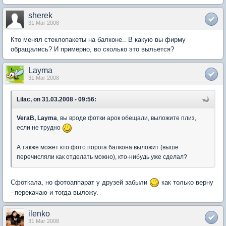
sherek
31 Mar 2008
Кто менял стеклопакеты на балконе.. В какую вы фирму
обращались? И примерно, во сколько это выльется?
Layma
31 Mar 2008
Lilac, on 31.03.2008 - 09:56:
VeraB, Layma
, вы вроде фотки арок обещали, выложите плиз,
если не трудно
А также может кто фото порога балкона выложит (выше
перечисляли как отделать можно), кто-нибудь уже сделал?
Сфоткала, но фотоаппарат у друзей забыли
как только верну
- перекачаю и тогда выложу.
ilenko
31 Mar 2008