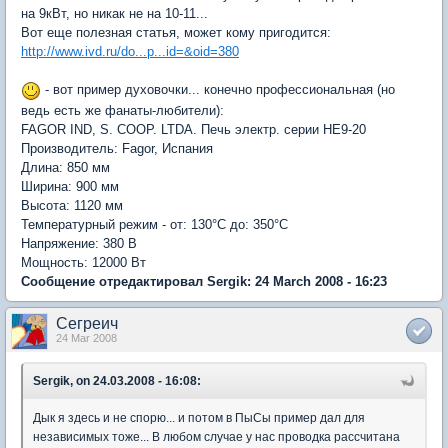
на 9кВт, но никак не на 10-11...
Вот еще полезная статья, может кому пригодится:
http://www.ivd.ru/do...p...id=&oid=380
- вот пример духовочки... конечно профессиональная (но
ведь есть же фанаты-любители):
FAGOR IND, S. COOP. LTDA. Печь электр. серии HE9-20
Производитель: Fagor, Испания
Длина: 850 мм
Ширина: 900 мм
Высота: 1120 мм
Температурный режим - от: 130°C до: 350°C
Напряжение: 380 В
Мощность: 12000 Вт
Сообщение отредактировал Sergik: 24 March 2008 - 16:23
Сегреич
24 Mar 2008
Sergik, on 24.03.2008 - 16:08:
Дык я здесь и не спорю... и потом в ПыСы пример дал для
независимых тоже... В любом случае у нас проводка рассчитана