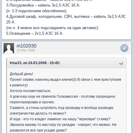
3.Посудомойка – кабель 3х1,5 АЗС 16 А.
(п. 1-3 подключаем обособленно).
4.Духовой шкаф, холодильник, СВЧ, вытяжка – кабель 3х2,5 АЗС
25 А.
(по п. 4 можно все подсоединить на один автомат).
5.Освещение – 2х1,5 АЗС 16 А.
m102030
24 Mar 2008
Irina33, on 24.03.2008 - 10:45:
Добрый день!
Проект сервис наконец выдал ключи)))) В связи с чем приступаем
к ремонту)
Хотела посоветоваться.
4 дом наш еще не приняла Госкомиссия - поэтому запрещена
перепланировка и прочее.
Скажите, а стены штробить под проводку и вообще разводку
электричества делать-то можно?
И еще - кто-то кладет ламинат на нашу "черновую" стяжку?
Звонила какому-то мастеру по укладке - говорит, что можно. Не
развалится все при усадке дома?