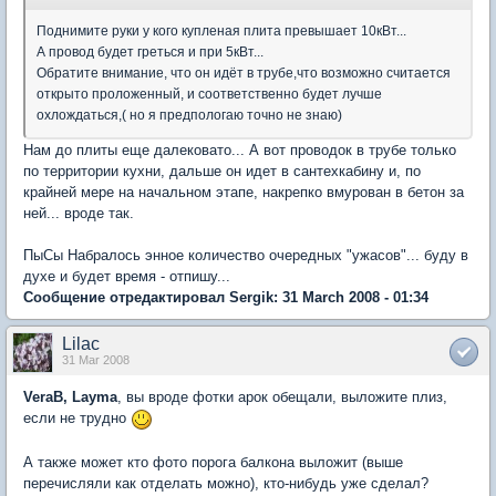
Поднимите руки у кого купленая плита превышает 10кВт...
А провод будет греться и при 5кВт...
Обратите внимание, что он идёт в трубе,что возможно считается
открыто проложенный, и соответственно будет лучше
охлождаться,( но я предпологаю точно не знаю)
Нам до плиты еще далековато... А вот проводок в трубе только
по территории кухни, дальше он идет в сантехкабину и, по
крайней мере на начальном этапе, накрепко вмурован в бетон за
ней... вроде так.
ПыСы Набралось энное количество очередных "ужасов"... буду в
духе и будет время - отпишу...
Сообщение отредактировал Sergik: 31 March 2008 - 01:34
Lilac
31 Mar 2008
VeraB, Layma
, вы вроде фотки арок обещали, выложите плиз,
если не трудно
А также может кто фото порога балкона выложит (выше
перечисляли как отделать можно), кто-нибудь уже сделал?