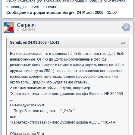
износ контактов (со временем все больше и больше окисляются)
и проводки... имхо, конечно...
Сообщение отредактировал Sergik: 24 March 2008 - 15:50
Сегреич
24 Mar 2008
Sergik, on 24.03.2008 - 15:41:
Если независимые, то в среднем 2,5-4кВт... это простые. До 5-6кВт
навороченные. От 4-6 до 12-ти многоуровневые (это где
раздельные баки шкафов и можно в одном жарить пиццу на 180, в
другом свининку на 250...) - но наверно эт я конечно погорячился,
во-первых дорогие, во-вторых, скорее профессиональные или
около того... Вряд ли кто будет такие ставить...
А вот для зависимых обычное дело, например:
"Характеристики зависимого духового шкафа Siemens HE 304550
...
Объем духовки 65 л
... Потребляемая мощность: 11,2 кВт."
или
"Характеристики зависимого духового шкафа AEG E 4401-4 A
...
Объем духовки 51 л