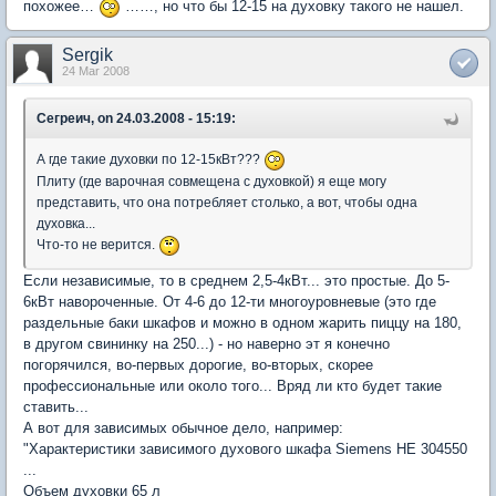
похожее…
……, но что бы 12-15 на духовку такого не нашел.
Sergik
24 Mar 2008
Сегреич, on 24.03.2008 - 15:19:
А где такие духовки по 12-15кВт???
Плиту (где варочная совмещена с духовкой) я еще могу
представить, что она потребляет столько, а вот, чтобы одна
духовка...
Что-то не верится.
Если независимые, то в среднем 2,5-4кВт... это простые. До 5-
6кВт навороченные. От 4-6 до 12-ти многоуровневые (это где
раздельные баки шкафов и можно в одном жарить пиццу на 180,
в другом свининку на 250...) - но наверно эт я конечно
погорячился, во-первых дорогие, во-вторых, скорее
профессиональные или около того... Вряд ли кто будет такие
ставить...
А вот для зависимых обычное дело, например:
"Характеристики зависимого духового шкафа Siemens HE 304550
...
Объем духовки 65 л