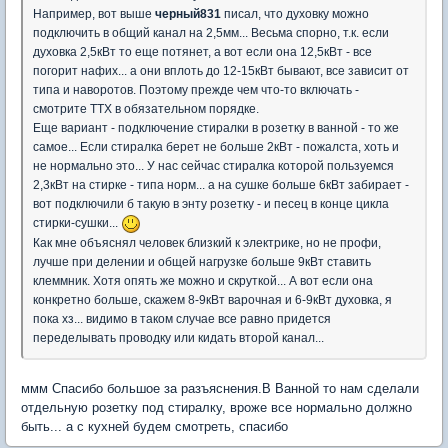
Например, вот выше
черный831
писал, что духовку можно
подключить в общий канал на 2,5мм... Весьма спорно, т.к. если
духовка 2,5кВт то еще потянет, а вот если она 12,5кВт - все
погорит нафих... а они вплоть до 12-15кВт бывают, все зависит от
типа и наворотов. Поэтому прежде чем что-то включать -
смотрите ТТХ в обязательном порядке.
Еще вариант - подключение стиралки в розетку в ванной - то же
самое... Если стиралка берет не больше 2кВт - пожалста, хоть и
не нормально это... У нас сейчас стиралка которой пользуемся
2,3кВт на стирке - типа норм... а на сушке больше 6кВт забирает -
вот подключили б такую в энту розетку - и песец в конце цикла
стирки-сушки...
Как мне объяснял человек близкий к электрике, но не профи,
лучше при делении и общей нагрузке больше 9кВт ставить
клеммник. Хотя опять же можно и скруткой... А вот если она
конкретно больше, скажем 8-9кВт варочная и 6-9кВт духовка, я
пока хз... видимо в таком случае все равно придется
переделывать проводку или кидать второй канал...
ммм Спасибо большое за разъяснения.В Ванной то нам сделали
отдельную розетку под стиралку, вроже все нормально должно
быть... а с кухней будем смотреть, спасибо