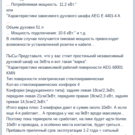
... Потребляемая мощность: 11,2 кВт."
или
"Характеристики зависимого духового шкафа AEG E 4401-4 A
...
Объем духовки 51 л
... Мощность подключения: 10.6 кВт." и т.д.
В любом случае получается пиковая мощность превосходит
возможности установленной розетки и кабеля...
ПыСы Представьте, что у вас стоит простенький независимиый
духовой шкаф на 3кВта и вот такая "варка":
"Характеристики независимой рабочей поверхности AEG 68001
KMN
Тип поверхности электрическая стеклокерамическая
Кол-во стеклокерамических конфорок 4
Конфорки (индукционного типа): задняя левая 18см/2,3кВт,
передняя левая 21см/3кВт, передняя правая 18см/2,3 кВт, задняя
превая 14,5см/2,3кВт."
Итого варка плюс 3 комфорки дают в сумме около 10кВт. А если
еще 4-я работает... А проводка у нас на 9кВт вроде максимум...
Поэтому пока термореле не сработает, на пике будет идти более
10кВт и проводка, а особенно места контактов, будет греться...
Прибавьте приличный срок эксплуатации 1-2 года = сильный