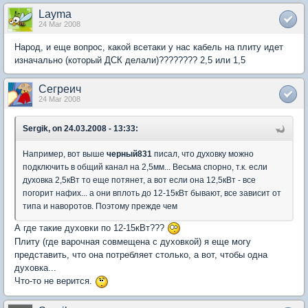
Layma
24 Mar 2008
Народ, и еще вопрос, какой всетаки у нас кабель на плиту идет
изначально (который ДСК делали)???????? 2,5 или 1,5
Сегреич
24 Mar 2008
Sergik, on 24.03.2008 - 13:33:
Например, вот выше
черный831
писал, что духовку можно
подключить в общий канал на 2,5мм... Весьма спорно, т.к. если
духовка 2,5кВт то еще потянет, а вот если она 12,5кВт - все
погорит нафих... а они вплоть до 12-15кВт бывают, все зависит от
типа и наворотов. Поэтому прежде чем
А где такие духовки по 12-15кВт???
Плиту (где варочная совмещена с духовкой) я еще могу
представить, что она потребляет столько, а вот, чтобы одна
духовка...
Что-то не верится.