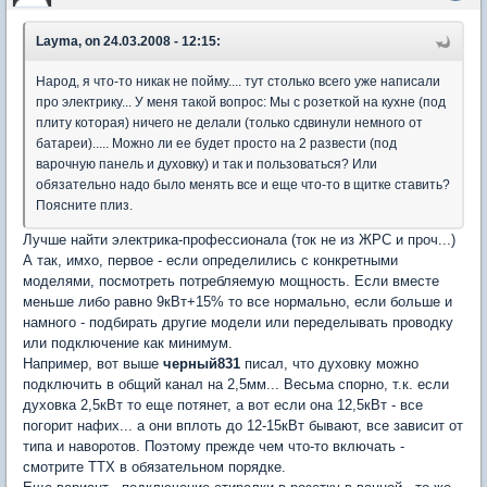
Layma, on 24.03.2008 - 12:15:
Народ, я что-то никак не пойму.... тут столько всего уже написали
про электрику... У меня такой вопрос: Мы с розеткой на кухне (под
плиту которая) ничего не делали (только сдвинули немного от
батареи)..... Можно ли ее будет просто на 2 развести (под
варочную панель и духовку) и так и пользоваться? Или
обязательно надо было менять все и еще что-то в щитке ставить?
Поясните плиз.
Лучше найти электрика-профессионала (ток не из ЖРС и проч...)
А так, имхо, первое - если определились с конкретными
моделями, посмотреть потребляемую мощность. Если вместе
меньше либо равно 9кВт+15% то все нормально, если больше и
намного - подбирать другие модели или переделывать проводку
или подключение как минимум.
Например, вот выше
черный831
писал, что духовку можно
подключить в общий канал на 2,5мм... Весьма спорно, т.к. если
духовка 2,5кВт то еще потянет, а вот если она 12,5кВт - все
погорит нафих... а они вплоть до 12-15кВт бывают, все зависит от
типа и наворотов. Поэтому прежде чем что-то включать -
смотрите ТТХ в обязательном порядке.