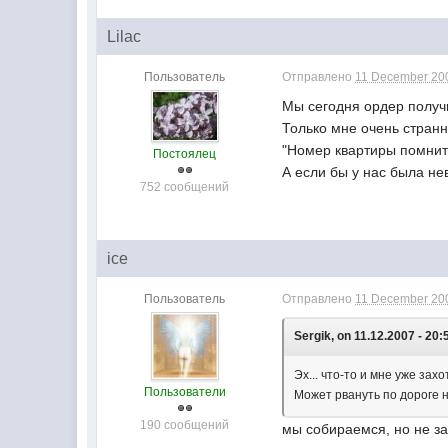
Lilac
Пользователь
Отправлено
11 December 200
Мы сегодня ордер полу
Только мне очень странн
"Номер квартиры помните
Постоялец
А если бы у нас была н
752 сообщений
ice
Пользователь
Отправлено
11 December 200
Sergik, on 11.12.2007 - 20:
Эх... что-то и мне уже зах
Пользователи
Может рвануть по дороге 
190 сообщений
мы собираемся, но не з