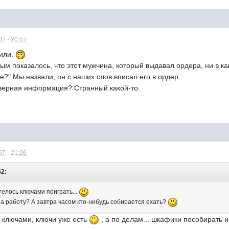
7 - 20:57
чили.
ым показалось, что этот мужчина, который выдавал ордера, ни в как
?" Мы назвали, он с наших слов вписал его в ордер.
еверная информация? Странный какой-то.
7 - 21:26
52:
отелось ключами поиграть...
на работу? А завтра часом кто-нибудь собирается ехать?
а ключами, ключи уже есть
, а по делам... шкафики пособирать и 