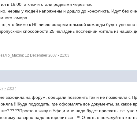
ил в 16.00, а ключи стали родными через час.
чно, нервы у людей напряжены и дошло до конфликта. Идут без очер
емного юмора.
 то, что ближе к НГ число оформительской команды будет удвоено и
ропускной способности 25 чел./день последний житель из наших до
ал o_Maxim: 12 December 2007 - 21:03
7 - 23:37
 не заходила на форум, обещали позвонить так и не позвонили с Пр
поняла !!!Куда подходить, где оформлять все документы, за какое в
ушке?????Просто я живу в Уфе,и мне надо будет приехать, т.е. у
оэтому наверно надо поторопиться...!!!!Ответьте пожалуйчта кто-ни