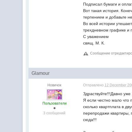
Подписал бумаги и оплат
Вот такая история. Коне
терпением и добавьте н
Во всей истории утешает
трехдневном графике и п
С уважением
свящ. М. К.
Сообщение отредактиров
Glamour
Новичок
Отправлено
12 December 200
Здраствуйте!!!Давно уже
Я если честно мало что 
Пользователи
сколько квартплата в дв
перепродажи квартиры, п
3 сообщений
сюда!!!