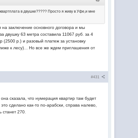
о квартплата в двушке????? Просто я живу в Уфе,и мне
ал на заключение основного договора и мы
а двушку 63 метра составила 11067 руб. за 4
 (2500 р.) и разовый платеж за установку
иже к лесу)... Но все же ждем приглашения от
#431
 она сказала, что нумерация квартир там будет
это сделано как-то по-арабски, справа налево,
ь станет 270.