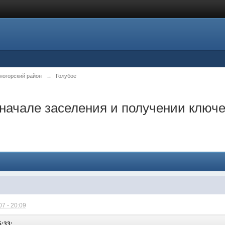
ногорский район
→
Голубое
 начале заселения и получении ключе
7 - 20:09
5:33: