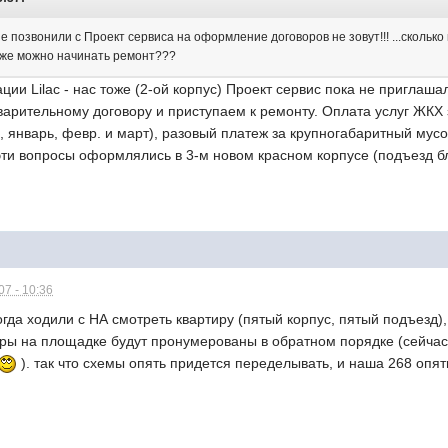
е позвонили с Проект сервиса на оформление договоров не зовут!!! ...скольк
 уже можно начинать ремонт???
ии Lilac - нас тоже (2-ой корпус) Проект сервис пока не приглаш
арительному договору и приступаем к ремонту. Оплата услуг ЖКХ з
, январь, февр. и март), разовый платеж за крупногабаритный мусор
эти вопросы оформлялись в 3-м новом красном корпусе (подъезд бл
7 - 10:36
огда ходили с НА смотреть квартиру (пятый корпус, пятый подъезд),
иры на площадке будут пронумерованы в обратном порядке (сейчас 
). так что схемы опять придется переделывать, и наша 268 опят