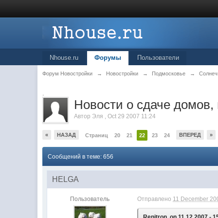
Nhouse.ru
Форумы
Пользователи
Форум Новостройки
→
Новостройки
→
Подмосковье
→
Солнеч
.
Новости о сдаче домов,
Автор
Эля
,
Oct 29 2007 11:24
«
НАЗАД
ВПЕРЕД
»
Страниц
20
21
22
23
24
Сообщений в теме: 656
HELGA
Пользователь
Отправлено
11 December 200
Renitron, on 11.12.2007 - 1