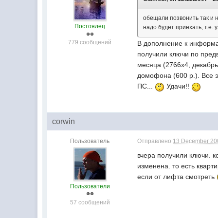
обещали позвонить так и н
Постоялец
надо будет приехать, т.е.
779 сообщений
В дополнение к информац
получили ключи по предв
месяца (2766х4, декабрь
домофона (600 р.). Все 
ПС...
Удачи!!
corwin
Пользователь
Отправлено
13 December 200
вчера получили ключи. к
изменена. то есть кварт
если от лифта смотреть
Пользователи
57 сообщений