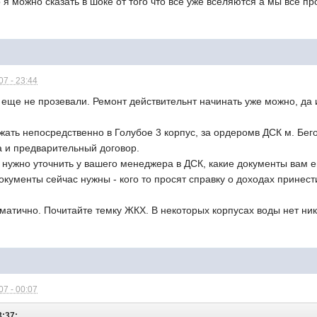
я можно сказать в шоке от того что все уже вселяются а мы все про
7 - 23:44
 еще не прозевали. Ремонт действительнт начинать уже можно, да 
ать непосредственно в Голубое 3 корпус, за ордеромв ДСК м. Бег
а и предварительный договор.
нужно уточнить у вашего менеджера в ДСК, какие документы вам е
окументы сейчас нужны - кого то просят справку о доходах принест
матично. Почитайте темку ЖКХ. В некоторых корпусах воды нет ник
7 - 00:07
3:37: