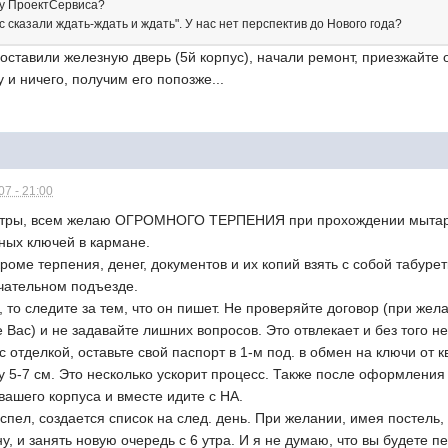
й у ПроектСервиса?
с сказали ждать-ждать и ждать". У нас нет перспектив до Нового года?
оставили железную дверь (5й корпус), начали ремонт, приезжайте 
 и ничего, получим его попозже...
7 - 21:00
естры, всем желаю ОГРОМНОГО ТЕРПЕНИЯ при прохождении мытарст
ных ключей в кармане.
роме терпения, денег, документов и их копий взять с собой табурет
чательном подъезде.
, то следите за тем, что он пишет. Не проверяйте договор (при жел
е Вас) и не задавайте лишних вопросов. Это отвлекает и без того н
 с отделкой, оставьте свой паспорт в 1-м под. в обмен на ключи от
ху 5-7 см. Это несколько ускорит процесс. Также после оформлен
ашего корпуса и вместе идите с НА.
успел, создается список на след. день. При желании, имея постель
, и занять новую очередь с 6 утра. И я не думаю, что вы будете пе