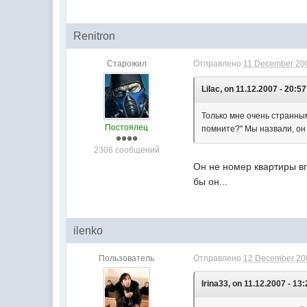
Renitron
Старожил
Отправлено
11 December 200
Lilac, on 11.12.2007 - 20:57
Только мне очень странным
Постоялец
помните?" Мы назвали, он 
2306 сообщений
Он не номер квартиры вп
бы он...
ilenko
Пользователь
Отправлено
12 December 200
Irina33, on 11.12.2007 - 13: