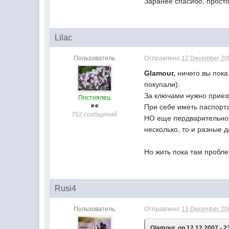
Заранее спасибо, просто 
Lilac
Пользователь
Отправлено
12 December 200
Glamour,
ничего вы пока
покупали).
За ключами нужно приезж
Постоялец
При себе иметь паспорт
752 сообщений
НО еще пердварительно 
несколько, то и разные д
Но жить пока там пробле
Rusi4
Пользователь
Отправлено
13 December 200
Glamour, on 12.12.2007 - 2