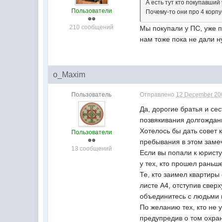
А есть тут кто покупавши
Пользователи
Почему-то они про 4 корпу
210 сообщений
Мы покупали у ПС, уже п
нам тоже пока не дали ну
o_Maxim
Пользователь
Отправлено
12 December 200
Да, дорогие братья и с
позвякивания долгождан
Хотелось бы дать совет к
Пользователи
пребывания в этом заме
13 сообщений
Если вы попали к юристу
у тех, кто прошел раньш
Те, кто заимел квартиры
листе А4, отступив свер
объединитесь с людьми в
По желанию тех, кто не 
предупредив о том охрану