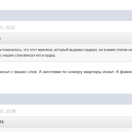
7 - 22:07
:
 показалось, что этот мужчина, который выдавал ордера, ни в какие списки н
с наших слов вписал его в ордер.
исал с ваших слов. А заготовки по номеру квартиры искал. А фами
7 - 15:58
23: