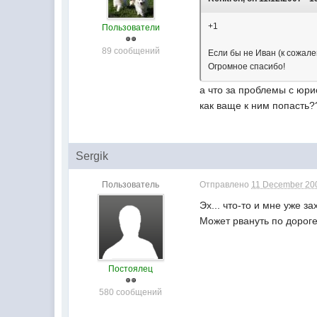
+1
Пользователи
89 сообщений
Если бы не Иван (к сожале
Огромное спасибо!
а что за проблемы с юр
как ваще к ним попасть?
Sergik
Пользователь
Отправлено
11 December 200
Эх... что-то и мне уже з
Может рвануть по дороге
Постоялец
580 сообщений