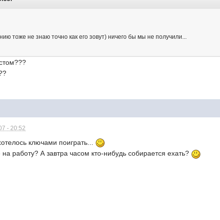
нию тоже не знаю точно как его зовут) ничего бы мы не получили...
истом???
??
7 - 20:52
ахотелось ключами поиграть...
 на работу? А завтра часом кто-нибудь собирается ехать?