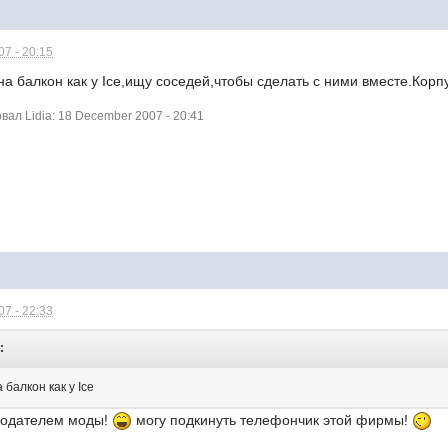
7 - 20:15
на балкон как у Ice,ищу соседей,чтобы сделать с ними вместе.Корпу
ал Lidia: 18 December 2007 - 20:41
7 - 22:33
:
балкон как у Ice
нодателем моды!
могу подкинуть телефончик этой фирмы!