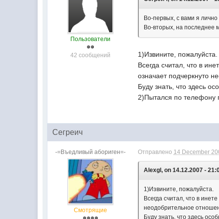
Во-первых, с вами я лично
Во-вторых, на последнее м
Пользователи
1)Извините, пожалуйста.
42 сообщений
Всегда считал, что в ин
означает подчеркнуто н
Буду знать, что здесь ос
2)Пытался по телефону п
Сегреич
-=Въедливый абориген=-
Отправлено
14 December 200
Alexgl, on 14.12.2007 - 21:
1)Извините, пожалуйста.
Всегда считал, что в инет
неодобрительное отношени
Смотрящие
Буду знать, что здесь осо