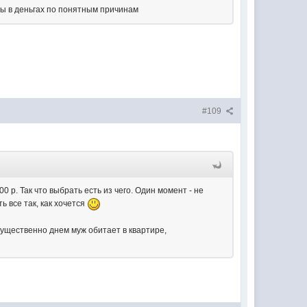
ны в деньгах по понятным причинам
#109
0 р. Так что выбрать есть из чего. Один момент - не
 все так, как хочется
мущественно днем муж обитает в квартире,