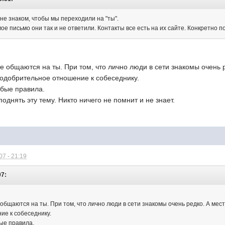
 не знаком, чтобы мы переходили на "ты".
ое письмо они так и не ответили. Контакты все есть на их сайте. Конкретно п
ете общаются на ты. При том, что лично люди в сети знакомы очень
еодобрительное отношение к собеседнику.
обые правила.
однять эту тему. Никто ничего не помнит и не знает.
7 - 21:19
07:
е общаются на ты. При том, что лично люди в сети знакомы очень редко. А м
е к собеседнику.
бые правила.