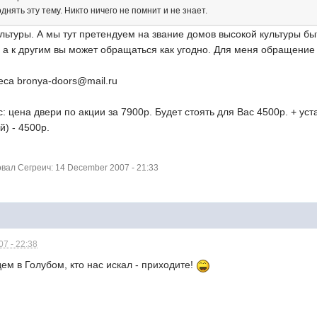
нять эту тему. Никто ничего не помнит и не знает.
льтуры. А мы тут претендуем на звание домов высокой культуры бы
 а к другим вы может обращаться как угодно. Для меня обращение 
еса bronya-doors@mail.ru
 цена двери по акции за 7900р. Будет стоять для Вас 4500р. + ус
й) - 4500р.
ал Сегреич: 14 December 2007 - 21:33
7 - 22:38
дем в Голубом, кто нас искал - приходите!