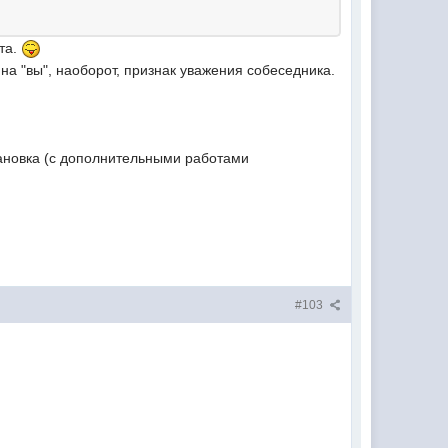
та.
на "вы", наоборот, признак уважения собеседника.
тановка (с дополнительными работами
#103