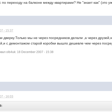
 по переходу на балконе между квартирами? Не "знает как" (это 
7 - 15:37
и дверку.Только мы не через посредников делали ,а через друзей,
ой,и с демонтажом старой коробки вышло дешевле чем через посре
ал olb4uk: 18 December 2007 - 15:38
7 - 16:03
9: