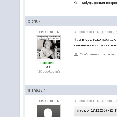
Кто-нибудь решил вопрос
olb4uk
Пользователь
Отправлено
18 December 200
Нам вчера тоже поставил
наличниками,с установк
Сообщение отредактиров
Постоялец
420 сообщений
irisha177
Пользователь
Отправлено
18 December 200
maus, on 17.12.2007 - 23:1