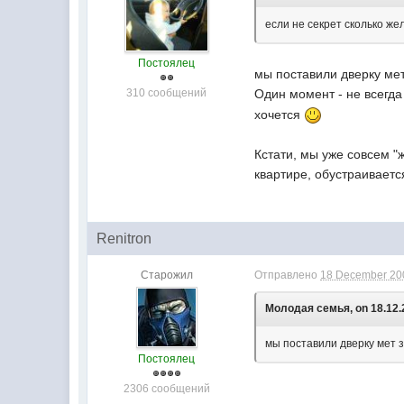
если не секрет сколько ж
Постоялец
мы поставили дверку мет 
310 сообщений
Один момент - не всегда
хочется
Кстати, мы уже совсем "
квартире, обустраивается
Renitron
Старожил
Отправлено
18 December 200
Молодая семья, on 18.12.2
мы поставили дверку мет з
Постоялец
2306 сообщений