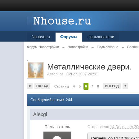
Nhouse.ru
Форумы
Пользователи
Форум Новостройки
→
Новостройки
→
Подмосковье
→
Солнеч
.
Металлические двери.
Автор
ice
,
Oct 27 2007 20:58
«
НАЗАД
ВПЕРЕД
»
Страниц
4
5
6
7
8
Сообщений в теме: 244
Alexgl
Пользователь
Отправлено
14 December 200
Сегреич, on 14.12.2007 - 1