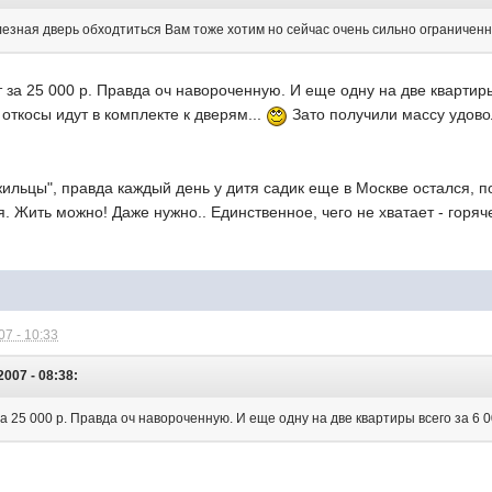
елезная дверь обходтиться Вам тоже хотим но сейчас очень сильно ограничен
за 25 000 р. Правда оч навороченную. И еще одну на две квартиры в
 откосы идут в комплекте к дверям...
Зато получили массу удовол
жильцы", правда каждый день у дитя садик еще в Москве остался,
. Жить можно! Даже нужно.. Единственное, чего не хватает - горяче
7 - 10:33
007 - 08:38:
а 25 000 р. Правда оч навороченную. И еще одну на две квартиры всего за 6 0