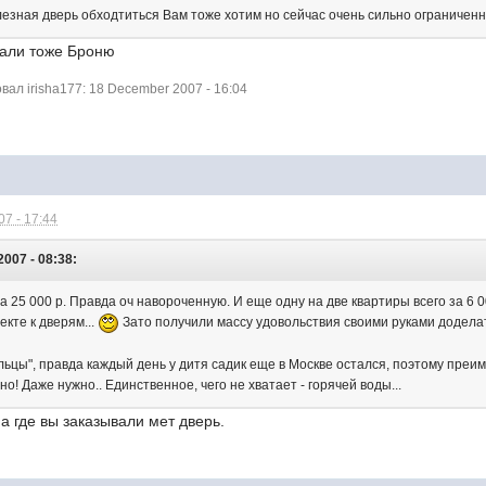
елезная дверь обходтиться Вам тоже хотим но сейчас очень сильно ограничен
зали тоже Броню
ал irisha177: 18 December 2007 - 16:04
7 - 17:44
007 - 08:38:
а 25 000 р. Правда оч навороченную. И еще одну на две квартиры всего за 6 00
екте к дверям...
Зато получили массу удовольствия своими руками доделать
льцы", правда каждый день у дитя садик еще в Москве остался, поэтому преи
о! Даже нужно.. Единственное, чего не хватает - горячей воды...
а где вы заказывали мет дверь.