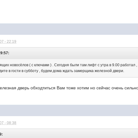
7 - 22:19
19:57:
щих новосёлов ( с ключами ) . Сегодня были там лифт с утра в 9.00 работал , в
ите в гости в субботу , будем дома ждать замерщика железной двери.
железная дверь обходтиться Вам тоже хотим но сейчас очень силь
7 - 08:38
9: