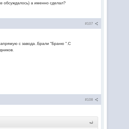
уже обсуждалось) а именно сделал?
#107
напрямую с завода..Брали "Браню ".С
дников.
#108