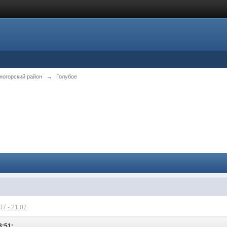
ногорский район
→
Голубое
7 - 21:07
3:51: