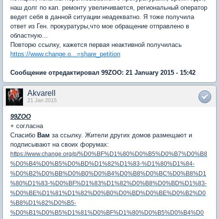
наш долг по кап. ремонту увеличивается, региональный оператор
ведет себя в данной ситуации неадекватно. Я тоже получила
ответ из Ген. прокуратуры,что мое обращение отправлено в
областную...
Повторю ссылку, кажется первая неактивной получилась
https://www.change.o...=share_petition
Сообщение отредактировал 99ZOO: 21 January 2015 - 15:42
Akvarell
21 Jan 2015
99ZOO
+ согласна
Спасибо
Вам
за ссылку. Жители других домов размещают и
подписывают на своих форумах:
https://www.change.org/p/%D0%BF%D1%80%D0%B5%D0%B7%D0%B8
%D0%B4%D0%B5%D0%BD%D1%82%D1%83-%D1%80%D1%84-
%D0%B2%D0%BB%D0%B0%D0%B4%D0%B8%D0%BC%D0%B8%D1
%80%D1%83-%D0%BF%D1%83%D1%82%D0%B8%D0%BD%D1%83-
%D0%BE%D1%81%D1%82%D0%B0%D0%BD%D0%BE%D0%B2%D0
%B8%D1%82%D0%B5-
%D0%B1%D0%B5%D1%81%D0%BF%D1%80%D0%B5%D0%B4%D0