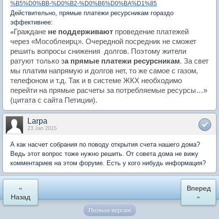
%B5%D0%BB-%D0%B2-%D0%B6%D0%BA%D1%85
Действительно, прямые платежи ресурсникам гораздо
эффективнее:
Граждане
не поддерживают
проведение платежей
«
через «Мособлеирц». Очередной посредник не сможет
решить вопросы снижения долгов. Поэтому жители
ратуют только з
а прямые платежи ресурсникам
. За свет
мы платим напрямую и долгов нет, то же самое с газом,
телефоном и т.д. Так и в системе ЖКХ необходимо
перейти на прямые расчеты за потребляемые ресурсы…»
(цитата с сайта Петиции).
Larpa
23 Jan 2015
А как насчет собрания по поводу открытия счета нашего дома?
Ведь этот вопрос тоже нужно решить. От совета дома не вижу
комментариев на этом форуме. Есть у кого нибудь информация?
«
Вперед
Назад
»
Полная версия