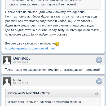
эти позиции? И еще, для чего показания счетчиков гвс
присутствуют а счете от мытищинской теплосети!
Я тоже пока не вникал, для чего и почему это сделано...
Но я так понимаю, берег будет выставлять счет на расход воды
(горячей без стоимости подогрева и холодной). А теплосеть
будет присылать счет на оплату отопления и подогрева воды.
Где-то видел статью в Инете на эту тему из Мытищинской газеты,
но потерял уже... Если найду, кину ссылку
Вот это уже становится интересно
http://alt-gazeta.ru...giev-posad.html
Denistop5
28 Nov 2014
Точно такие же разьяснения получил от мытищенской теплосети!
drowt
01 Dec 2014
Kiruha, on 27 Nov 2014 - 20:05:
Я тоже пока не вникал, для чего и почему это сделано...