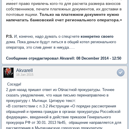
имеет право привлечь кого-то для расчета размера взносов
собственников, печати платежных документов, их доставки в
почтовые ящики.
Только на платежном документе нужно
напечатать банковский счет регионального оператора.»
P.S.
И, конечно, надо думать о спецсчете
конкретно своего
дома. Пока деньги будут литься в общий котел регионального
оператора, это слив денег в никуда…..
Сообщение отредактировал Akvarell: 08 December 2014 - 12:50
Akvarell
16 Jan 2015
Соседи!
2 дня назад пришел ответ из Областной прокуратуры. Точнее
сказать уведомление, что наше письмо перенаправлено в
прокуратуру г. Мытищи. Цитирую текст:
«В соответствии с п.3.2 Инструкции «О порядке рассмотрения
обращений и приема граждан в органах прокуратуры Российской
федерации», введенной в действие приказом Генерального
прокурора РФ от 30.01. 2013 №45, обращение направляется для
рассмотрения в Мытищинскую городскую прокуратуру.