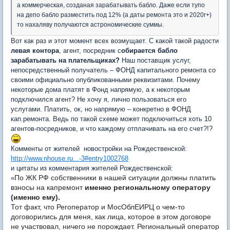
а коммерческая, созданая зарабатывать бабло. Даже если тупо
на депо бабло разместить под 12% (а даты ремонта это и 2020г+)
то нахаляву получаются астрономические суммы.
Вот как раз и этот момент всех возмущает. С какой такой радости
левая контора
, агент, посредник с
обирается бабло
зарабатывать на плательщиках?
Наш поставщик услуг,
непосредственный получатель – ФОНД капитального ремонта со
своими официально опубликованными реквизитами. Почему
некоторые дома платят в Фонд напрямую, а к некоторым
подключился агент? Не хочу я, лично пользоваться его
услугами. Платить, ок, но напрямую – конкретно в ФОНД
кап.ремонта. Ведь по такой схеме может подключиться хоть 10
агентов-посредников, и что каждому отплачивать на его счет?!?
Комменты от жителей новостройки на Рождественской:
http://www.nhouse.ru...-3#entry1002768
и цитаты из комментария жителей Рождественской:
По ЖК РФ собственники в нашей ситуации должны платить
«
взносы на капремонт
именно региональному оператору
(именно ему).
Тот факт, что Регоператор и МосОблЕИРЦ о чем-то
договорились для меня, как лица, которое в этом договоре
не участвовал, ничего не порождает. Региональный оператор