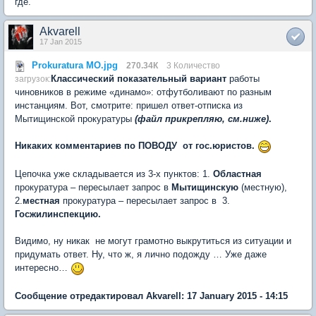
где.
Akvarell
17 Jan 2015
Prokuratura MO.jpg
270.34К
3 Количество
Классический показательный вариант
работы
загрузок:
чиновников в режиме «динамо»: отфутболивают по разным
инстанциям. Вот, смотрите: пришел ответ-отписка из
Мытищинской прокуратуры
(файл прикрепляю, см.ниже)
.
Никаких комментариев по ПОВОДУ от гос.юристов.
Цепочка уже складывается из 3-х пунктов: 1.
Областная
прокуратура – пересылает запрос в
Мытищинскую
(местную),
2.
местная
прокуратура – пересылает запрос в 3.
Госжилинспекцию.
Видимо, ну никак не могут грамотно выкрутиться из ситуации и
придумать ответ. Ну, что ж, я лично подожду … Уже даже
интересно…
Сообщение отредактировал Akvarell: 17 January 2015 - 14:15