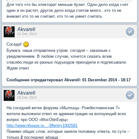
Для того что бы электорат меньше бузил. Одно дело когда счет
один и он растет, другое дело когда счетов много...кто то не
вникает кто то не считает, кто то не умеет считать.
Akvarell
01 Dec 2014
Соседи!
Бумага наша отправлена утром сегодня – заказным с
уведомлением. В любом случае, хочется сказать всем
спасибо:люди из разных подъездов приходили и подписывали.
Ждем ответ.
Сообщение отредактировал Akvarell: 01 December 2014 - 18:17
Akvarell
06 Dec 2014
На соседней ветке форума
«Мытищи. Рождественская 7»
жители выложили ответ из администрации на волнующий всех
вопрос про ООО «МосОблЕирц»
http://www.nhouse.ru...-3#entry1002581
Помимо общих слов, которые заняли половину ответа, по сути –
только
2
последних абзаца :