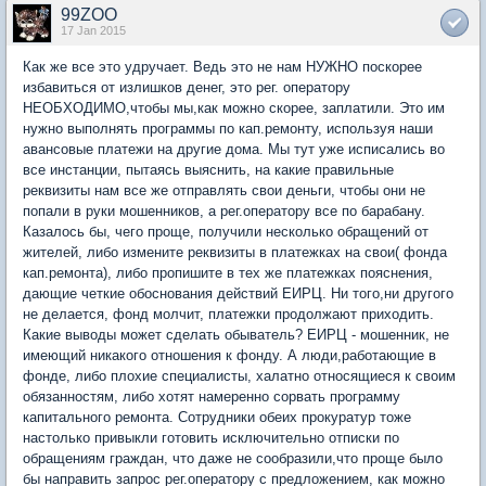
99ZOO
17 Jan 2015
Как же все это удручает. Ведь это не нам НУЖНО поскорее
избавиться от излишков денег, это рег. оператору
НЕОБХОДИМО,чтобы мы,как можно скорее, заплатили. Это им
нужно выполнять программы по кап.ремонту, используя наши
авансовые платежи на другие дома. Мы тут уже исписались во
все инстанции, пытаясь выяснить, на какие правильные
реквизиты нам все же отправлять свои деньги, чтобы они не
попали в руки мошенников, а рег.оператору все по барабану.
Казалось бы, чего проще, получили несколько обращений от
жителей, либо измените реквизиты в платежках на свои( фонда
кап.ремонта), либо пропишите в тех же платежках пояснения,
дающие четкие обоснования действий ЕИРЦ. Ни того,ни другого
не делается, фонд молчит, платежки продолжают приходить.
Какие выводы может сделать обыватель? ЕИРЦ - мошенник, не
имеющий никакого отношения к фонду. А люди,работающие в
фонде, либо плохие специалисты, халатно относящиеся к своим
обязанностям, либо хотят намеренно сорвать программу
капитального ремонта. Сотрудники обеих прокуратур тоже
настолько привыкли готовить исключительно отписки по
обращениям граждан, что даже не сообразили,что проще было
бы направить запрос рег.оператору с предложением, как можно