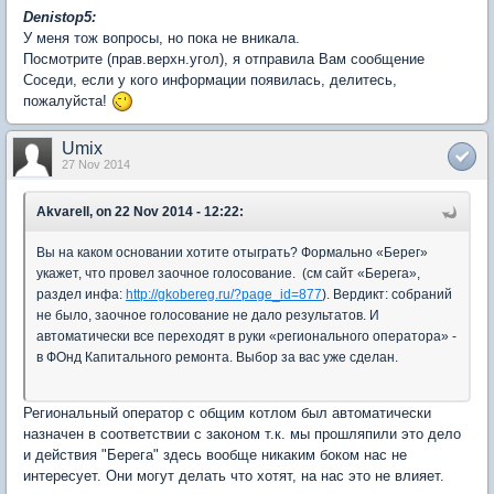
Denistop5:
У меня тож вопросы, но пока не вникала.
Посмотрите (прав.верхн.угол), я отправила Вам сообщение
Соседи, если у кого информации появилась, делитесь,
пожалуйста!
Umix
27 Nov 2014
Akvarell, on 22 Nov 2014 - 12:22:
Вы на каком основании хотите отыграть? Формально «Берег»
укажет, что провел заочное голосование. (см сайт «Берега»,
раздел инфа:
http://gkobereg.ru/?page_id=877
). Вердикт: собраний
не было, заочное голосование не дало результатов. И
автоматически все переходят в руки «регионального оператора» -
в ФОнд Капитального ремонта. Выбор за вас уже сделан.
Региональный оператор с общим котлом был автоматически
назначен в соответствии с законом т.к. мы прошляпили это дело
и действия "Берега" здесь вообще никаким боком нас не
интересует. Они могут делать что хотят, на нас это не влияет.