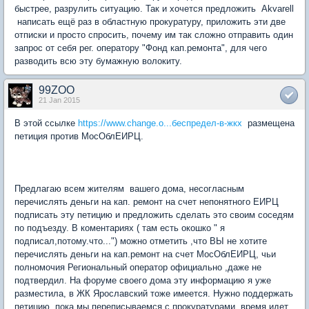
быстрее, разрулить ситуацию. Так и хочется предложить Akvarell
написать ещё раз в областную прокуратуру, приложить эти две
отписки и просто спросить, почему им так сложно отправить один
запрос от себя рег. оператору "Фонд кап.ремонта", для чего
разводить всю эту бумажную волокиту.
99ZOO
21 Jan 2015
В этой ссылке
https://www.change.o...беспредел-в-жкх
размещена
петиция против МосОблЕИРЦ.
Предлагаю всем жителям вашего дома, несогласным
перечислять деньги на кап. ремонт на счет непонятного ЕИРЦ
подписать эту петицию и предложить сделать это своим соседям
по подъезду. В коментариях ( там есть окошко " я
подписал,потому.что...") можно отметить ,что ВЫ не хотите
перечислять деньги на кап.ремонт на счет МосОблЕИРЦ, чьи
полномочия Региональный оператор официально ,даже не
подтвердил. На форуме своего дома эту информацию я уже
разместила, в ЖК Ярославский тоже имеется. Нужно поддержать
петицию, пока мы переписываемся с прокуратурами, время идет,