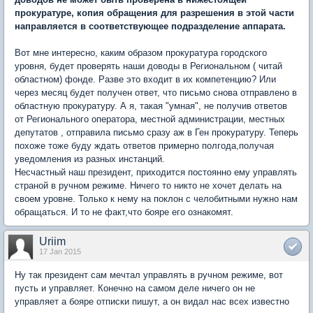
прокуратуре, копия обращения для разрешения в этой части
направляется в соответствующее подразделение аппарата.
Вот мне интересно, каким образом прокуратура городского
уровня, будет проверять наши доводы в Региональном ( читай
областном) фонде. Разве это входит в их компетенцию? Или
через месяц будет получен ответ, что письмо снова отправлено в
областную прокуратуру. А я, такая "умная", не получив ответов
от Регионального оператора, местной администрации, местных
депутатов , отправила письмо сразу аж в Ген прокуратуру. Теперь
похоже тоже буду ждать ответов примерно полгода,получая
уведомления из разных инстанций.
Несчастный наш президент, приходится постоянно ему управлять
страной в ручном режиме. Ничего то никто не хочет делать на
своем уровне. Только к нему на поклон с челобитными нужно нам
обращаться. И то не факт,что бояре его ознакомят.
Uriim
17 Jan 2015
Ну так президент сам мечтал управлять в ручном режиме, вот
пусть и управляет. Конечно на самом деле ничего он не
управляет а бояре отписки пишут, а он видал нас всех известно