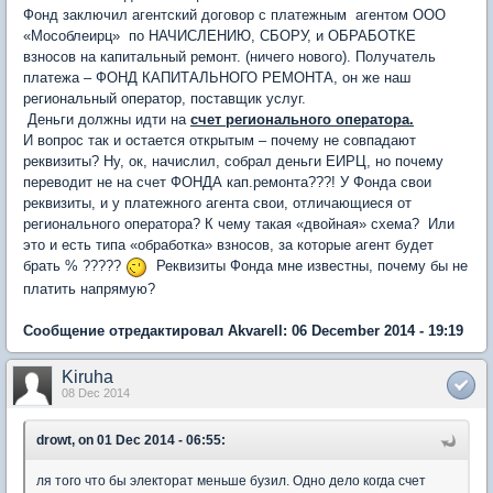
Фонд заключил агентский договор с платежным агентом ООО
«Мособлеирц» по НАЧИСЛЕНИЮ, СБОРУ, и ОБРАБОТКЕ
взносов на капитальный ремонт. (ничего нового). Получатель
платежа – ФОНД КАПИТАЛЬНОГО РЕМОНТА, он же наш
региональный оператор, поставщик услуг.
Деньги должны идти на
счет регионального оператора.
И вопрос так и остается открытым – почему не совпадают
реквизиты? Ну, ок, начислил, собрал деньги ЕИРЦ, но почему
переводит не на счет ФОНДА кап.ремонта???! У Фонда свои
реквизиты, и у платежного агента свои, отличающиеся от
регионального оператора? К чему такая «двойная» схема? Или
это и есть типа «обработка» взносов, за которые агент будет
брать % ?????
Реквизиты Фонда мне известны, почему бы не
платить напрямую?
Сообщение отредактировал Akvarell: 06 December 2014 - 19:19
Kiruha
08 Dec 2014
drowt, on 01 Dec 2014 - 06:55:
ля того что бы электорат меньше бузил. Одно дело когда счет