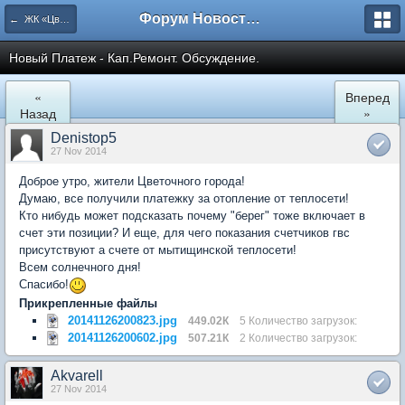
Форум Новостройки
← ЖК «Цветочный город» Микрорайон 22
Новый Платеж - Кап.Ремонт. Обсуждение.
«
Вперед
Назад
»
Denistop5
27 Nov 2014
Доброе утро, жители Цветочного города!
Думаю, все получили платежку за отопление от теплосети!
Кто нибудь может подсказать почему "берег" тоже включает в
счет эти позиции? И еще, для чего показания счетчиков гвс
присутствуют а счете от мытищинской теплосети!
Всем солнечного дня!
Спасибо!
Прикрепленные файлы
20141126200823.jpg
449.02К
5 Количество загрузок:
20141126200602.jpg
507.21К
2 Количество загрузок:
Akvarell
27 Nov 2014