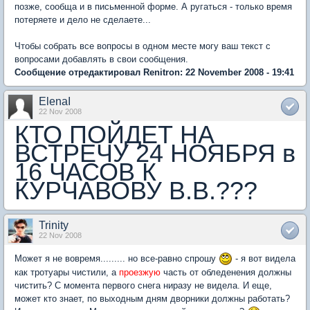
позже, сообща и в письменной форме. А ругаться - только время
потеряете и дело не сделаете...
Чтобы собрать все вопросы в одном месте могу ваш текст с
вопросами добавлять в свои сообщения.
Сообщение отредактировал Renitron: 22 November 2008 - 19:41
ElenaI
22 Nov 2008
КТО ПОЙДЕТ НА
ВСТРЕЧУ 24 НОЯБРЯ в
16 ЧАСОВ К
КУРЧАВОВУ В.В.???
Trinity
22 Nov 2008
Может я не вовремя......... но все-равно спрошу
- я вот видела
как тротуары чистили, а
проезжую
часть от обледенения должны
чистить? С момента первого снега ниразу не видела. И еще,
может кто знает, по выходным дням дворники должны работать?