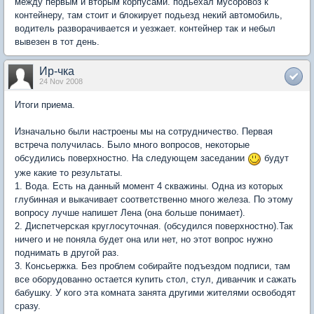
между первым и вторым корпусами. подьехал мусоровоз к
контейнеру, там стоит и блокирует подьезд некий автомобиль,
водитель разворачивается и уезжает. контейнер так и небыл
вывезен в тот день.
Ир-чка
24 Nov 2008
Итоги приема.
Изначально были настроены мы на сотрудничество. Первая
встреча получилась. Было много вопросов, некоторые
обсудились поверхностно. На следующем заседании
будут
уже какие то результаты.
1. Вода. Есть на данный момент 4 скважины. Одна из которых
глубинная и выкачивает соответственно много железа. По этому
вопросу лучше напишет Лена (она больше понимает).
2. Диспетчерская круглосуточная. (обсудился поверхностно).Так
ничего и не поняла будет она или нет, но этот вопрос нужно
поднимать в другой раз.
3. Консьержка. Без проблем собирайте подъездом подписи, там
все оборудованно остается купить стол, стул, диванчик и сажать
бабушку. У кого эта комната занята другими жителями освободят
сразу.