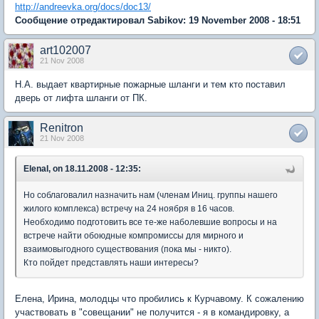
http://andreevka.org/docs/doc13/
Сообщение отредактировал Sabikov: 19 November 2008 - 18:51
art102007
21 Nov 2008
Н.А. выдает квартирные пожарные шланги и тем кто поставил
дверь от лифта шланги от ПК.
Renitron
21 Nov 2008
ElenaI, on 18.11.2008 - 12:35:
Но соблаговалил назначить нам (членам Иниц. группы нашего
жилого комплекса) встречу на 24 ноября в 16 часов.
Необходимо подготовить все те-же наболевшие вопросы и на
встрече найти обоюдные компромиссы для мирного и
взаимовыгодного существования (пока мы - никто).
Кто пойдет представлять наши интересы?
Елена, Ирина, молодцы что пробились к Курчавому. К сожалению
участвовать в "совещании" не получится - я в командировку, а