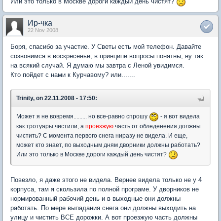
Или это только в Москве дороги каждый день чистят?
Ир-чка
22 Nov 2008
Боря, спасибо за участие. У Светы есть мой телефон. Давайте
созвонимся в воскресенье, в принципе вопросы понятны, ну так
на всякий случай. Я думаю мы завтра с Леной увидимся.
Кто пойдет с нами к Курчавому? или.......
Trinity, on 22.11.2008 - 17:50:
Может я не вовремя......... но все-равно спрошу
- я вот видела
как тротуары чистили, а
проезжую
часть от обледенения должны
чистить? С момента первого снега ниразу не видела. И еще,
может кто знает, по выходным дням дворники должны работать?
Или это только в Москве дороги каждый день чистят?
Повезло, я даже этого не видела. Вернее видела только не у 4
корпуса, там я скользила по полной програме. У дворников не
нормированный рабочий день и в выходные они должны
работать. По мере выпадания снега они должны выходить на
улицу и чистить ВСЕ дорожки. А вот проезжую часть должны