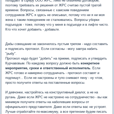
попадают в сферу ООО ЖРС, либо не охвачены договором,
поэтому требовать их решения от ЖРС считаю пустой тратой
времени. Вопросы, связанные с хамским поведением
сотрудников ЖРС я здесь не описывал, потому что ни я ни моя
жена с таким поведением не сталкивались. Вопросы уборки
подъездов - тоже, потому что у меня в подъезде и в лифте чисто.
Кто что хочет добавить - добавьте.
Дабы совещание не закончилось пустым трепом - надо составить
и подписать протокол. Если согласны - могу завтра набить
"рыбу".
Протокол надо будет "добить" на приеме, подписать и утвердить
Курчавовым. По каждому вопросу должно быть
конкретное
мероприятие, сроки и ответственный исполнитель
. Если
ЖРС готово и намеряно сотрудничать - протокол составят и
подпишут... Если не настроены и тупо снимают пену - ну чтож,
просто получите ответы на поставленные вопросы.
И девчонки, настройтесь на конструктивный диалог, а не на
ругань. Даже если ЖРС не настроено на сотрудничество - вы как
минимум получите ответы на наболевшие вопросы от
официального представителя. Даже если ответы вас не устроят.
Лучше отработайте по-максимуму, а все претензии будем писать