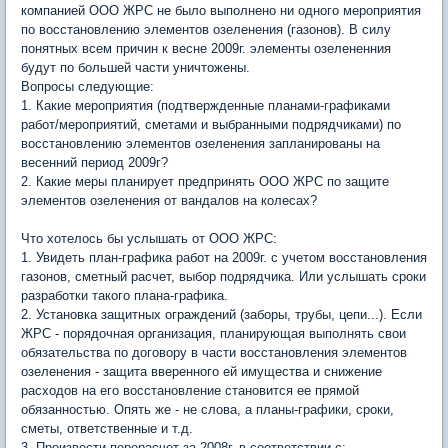
компанией ООО ЖРС не было выполнено ни одного мероприятия
по восстановлению элементов озеленения (газонов). В силу
понятных всем причин к весне 2009г. элементы озелененния
будут по большей части уничтожены.
Вопросы следующие:
1. Какие мероприятия (подтвержденные планами-графиками
работ/мероприятий, сметами и выбранными подрядчиками) по
восстановлению элементов озеленения запланированы на
весенний период 2009г?
2. Какие меры планирует предпринять ООО ЖРС по защите
элементов озеленения от вандалов на колесах?
Что хотелось бы услышать от ООО ЖРС:
1. Увидеть план-графика работ на 2009г. с учетом восстановления
газонов, сметный расчет, выбор подрядчика. Или услышать сроки
разработки такого плана-графика.
2. Установка защитных ограждений (заборы, трубы, цепи...). Если
ЖРС - порядочная организация, планирующая выполнять свои
обязательства по договору в части восстановления элементов
озеленения - защита вверенного ей имущества и снижение
расходов на его восстановление становится ее прямой
обязанностью. Опять же - не слова, а планы-графики, сроки,
сметы, ответственные и т.д.
3. Произвести перерасчет за 2008г. в соответствии с: