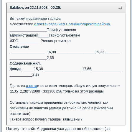
Sabikov, on 22.11.2008 - 00:35:
Вот сижу и сравниваю тарифы
в соотвествии
с постановлением Солнечногорского района
__________________Тариф устновлен
администрацией_____Тариф установлен
ЖРС___________Разничца с метра
Отопление
__________________16,88___________________19,23________
__________________2,35
Содержание жил.
фонда
______15,38___________________17,66_______________
___________2,28
Где то из
и-нета
и-нета взял площадь общую жилую получилось =
(2,35+2,28)*72000= 333360 руб только на этом разницы
Остальные тарифы приведены относительно человка, как
расчитаны не понятно (думаю уж точно не себе в убыток они
рассчитали)
Так вот вопрос почему тарифы завышены?
Потому что сайт Андреевки уже давно не обновлялся (за