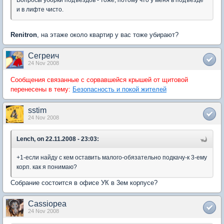
Вопросы уборки подъездов - тоже, потому что у меня в подъезде
и в лифте чисто.
Renitron
, на этаже около квартир у вас тоже убирают?
Сегреич
24 Nov 2008
Сообщения связанные с сорвавшейся крышей от щитовой
перенесены в тему:
Безопасность и покой жителей
sstim
24 Nov 2008
Lench, on 22.11.2008 - 23:03:
+1-если найду с кем оставить малого-обязательно подкачу-к 3-ему
корп. как я понимаю?
Собрание состоится в офисе УК в 3ем корпусе?
Cassiopea
24 Nov 2008