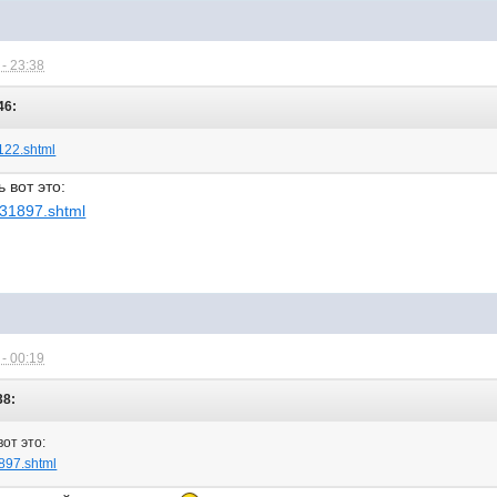
- 23:38
46:
1122.shtml
 вот это:
2531897.shtml
- 00:19
38:
от это:
1897.shtml