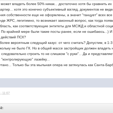
е может владеть более 50% никак... достаточно хотя бы сравнить и
ртир... хотя это конечно субъективный взгляд, документов не видел
ия собственности еще не оформлены, а значит "танцует" всех все
тенде ЖРС, легитимно, то возникает законный вопрос, как тогда поя
бласть, как соответствующие энтитеты для МСЖД и областной соц
? По крайней мере были такие посты ранее, если не ошибаюсь...) 
 действий ПСХ?
олее вероятным следущий казус: от чего считать? Допустим, в 1-3
кольку не было ГК. Но в общей массе застройщик должен владеть 
и следовательно строить то не слишком "с руки"... Да и представля
 "контролирующую" лазейку...
утано... Только бы эта мыльная опера не затянулась как Санта-Барба
- 11:07
02: