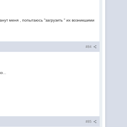
анут меня , попытаюсь "загрузить " их возникшими
#84
о...
#85