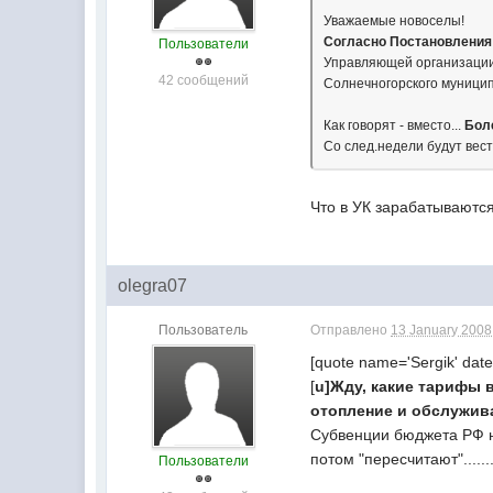
Уважаемые новоселы!
Согласно Постановления
Пользователи
Управляющей организации 
42 сообщений
Солнечногорского муници
Как говорят - вместо...
Бол
Со след.недели будут вес
Что в УК зарабатываются
olegra07
Пользователь
Отправлено
13 January 2008 
[quote name='Sergik' date
[
u]Жду, какие тарифы 
отопление и обслуживани
Субвенции бюджета РФ на
потом "пересчитают".....
Пользователи