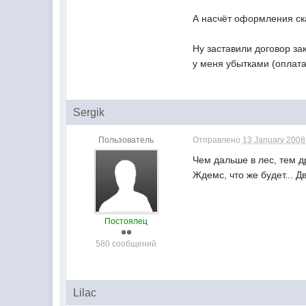
А насчёт оформления ска
Ну заставили договор за
у меня убытками (оплата 
Sergik
Пользователь
Отправлено
13 January 2008 
Чем дальше в лес, тем др
Ждемс, что же будет... Дв
Постоялец
580 сообщений
Lilac