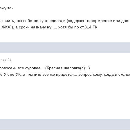
жу так:
ключить, так себе же хуже сделали (задержат оформление или дост
ЖКХ)), а сроки назначу ну .... хотя бы по ст.314 ГК
- 23:42
овосеки все суровее... (Красная шапочка(с)...)
е УК не УК, а платить все же придется... вопрос кому, когда и скольк