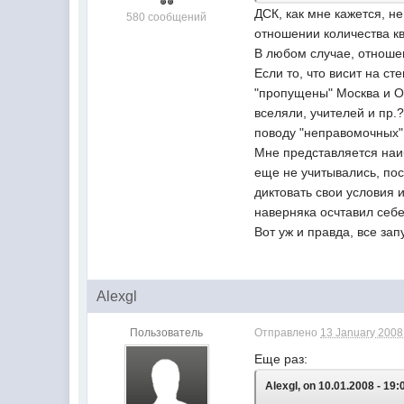
ДСК, как мне кажется, н
580 сообщений
отношении количества ква
В любом случае, отношен
Если то, что висит на с
"пропущены" Москва и О
вселяли, учителей и пр.
поводу "неправомочных"
Мне представляется наиб
еще не учитывались, пос
диктовать свои условия 
наверняка осчтавил себе
Вот уж и правда, все зап
Alexgl
Пользователь
Отправлено
13 January 2008 
Еще раз:
Alexgl, on 10.01.2008 - 19: