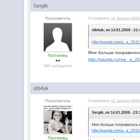
Sergik
Пользователь
Отправлено
14 January 2008 
olb4uk, on 14.01.2008 - 21:
http://gazeta.ru/rea...a_253
Мне больше понравилось
Постоялец
http://gazeta.ru/rea...e_
580 сообщений
olb4uk
Пользователь
Отправлено
15 January 2008 
Sergik, on 14.01.2008 - 23:
Мне больше понравилось в
http://gazeta.ru/rea...e_253
Постоялец