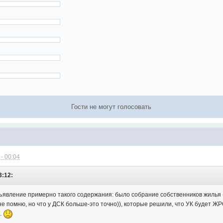
Гости не могут голосовать
- 00:04
3:12:
ъявление примерно такого содержания: было собрание собственников жилья
не помню, но что у ДСК больше-это точно)), которые решили, что УК будет ЖР
о.