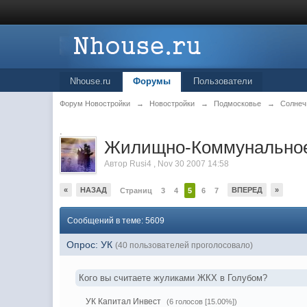
Nhouse.ru
Форумы
Пользователи
Форум Новостройки
→
Новостройки
→
Подмосковье
→
Солнеч
.
Жилищно-Коммунальное
Автор
Rusi4
,
Nov 30 2007 14:58
«
НАЗАД
ВПЕРЕД
»
Страниц
3
4
5
6
7
Сообщений в теме: 5609
Опрос: УК
(40 пользователей проголосовало)
Кого вы считаете жуликами ЖКХ в Голубом?
УК Капитал Инвест
(6 голосов [15.00%])