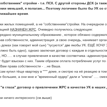
обственник" стройки - т.е. ПСХ. С другой стороны ДСК (а так
ении меньший, я полагаю... Поэтому логичнее было бы УК со с
ближайшее время
.
ки жилых помещений, а не "собственники"стройки. На очередном
зацией
НАЗНАЧЕН ЖРС
. Очевидно получилось следующее:
редано муниципальному образованию , которое обязано содержать д
в собственности, администрация ,в свою очередь, нанимает орган
 домах (как говорит мой сын) "тусуются" две якобы УК. ЕЩЁ ХОЧУ
должно быть одно), однако заключая договор с каждым в отдельности
 НО...... в случае привлечения в качестве соответчика -администра
г будет взыскан с них. Таким образом оплата потребление услуг по
Вам права собственности - ...не Ваша.
сам купил тёще квартиру в """" доме, и смотрю на её реакцию в том
не большие, а они мне и "временный ордер" дали и "ключи" ..... смех
 "в глаза" договор о привлечении ЖРС в качестве УК в наших
там ничего интересного (см.выше)