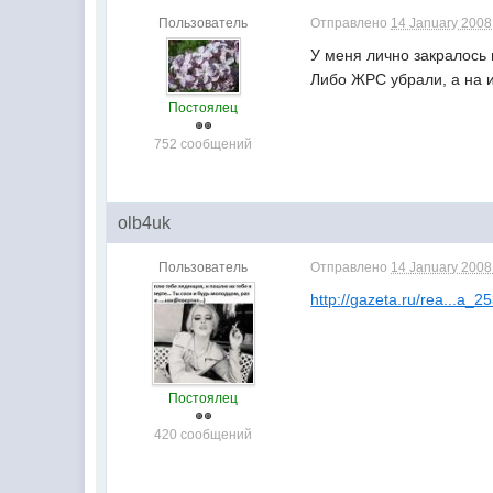
Пользователь
Отправлено
14 January 2008 
У меня лично закралось 
Либо ЖРС убрали, а на 
Постоялец
752 сообщений
olb4uk
Пользователь
Отправлено
14 January 2008 
http://gazeta.ru/rea...a_2
Постоялец
420 сообщений