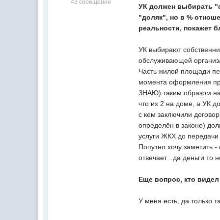
43 сообщений
УК должен выбирать "с
"доляк", но в % отнош
реальности, покажет 
УК выбирают собственни
обслуживающей органи
Часть жилой площади пе
момента оформления пра
ЗНАЮ).таким образом на
что их 2 на доме, а УК 
с кем заключили договор,
определён в законе) дол
услуги ЖКХ до передачи 
Попутно хочу заметить - 
отвечает ..да деньги то 
Еще вопрос, кто видел
У меня есть, да только 