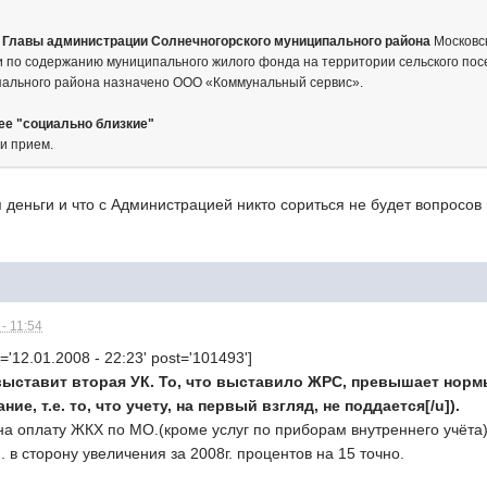
 Главы администрации Солнечногорского муниципального района
Московск
по содержанию муниципального жилого фонда на территории сельского посе
пального района назначено ООО «Коммунальный сервис».
ее "социально близкие"
ти прием.
 деньги и что с Администрацией никто сориться не будет вопросов
- 11:54
='12.01.2008 - 22:23' post='101493']
выставит вторая УК. То, что выставило ЖРС, превышает нормы
е, т.е. то, что учету, на первый взгляд, не поддается[/u]).
 оплату ЖКХ по МО.(кроме услуг по приборам внутреннего учёта) на 
... в сторону увеличения за 2008г. процентов на 15 точно.