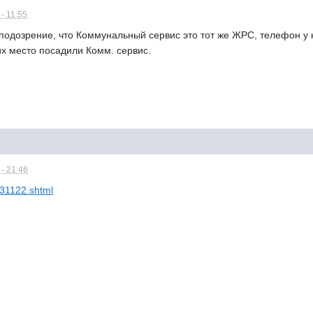
- 11:55
подозрение, что Коммунальный сервис это тот же ЖРС, телефон у 
их место посадили Комм. сервис.
- 21:46
531122.shtml