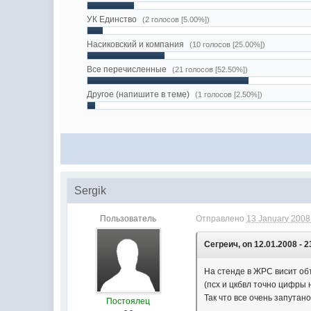
УК Единство
(2 голосов [5.00%])
Насиковский и компания
(10 голосов [25.00%])
Все перечисленные
(21 голосов [52.50%])
Другое (напишите в теме)
(1 голосов [2.50%])
Sergik
Пользователь
Отправлено
13 January 2008 
Сегреич, on 12.01.2008 - 2
На стенде в ЖРС висит об
(псх и цкбвл точно цифры 
Так что все очень запутан
Постоялец