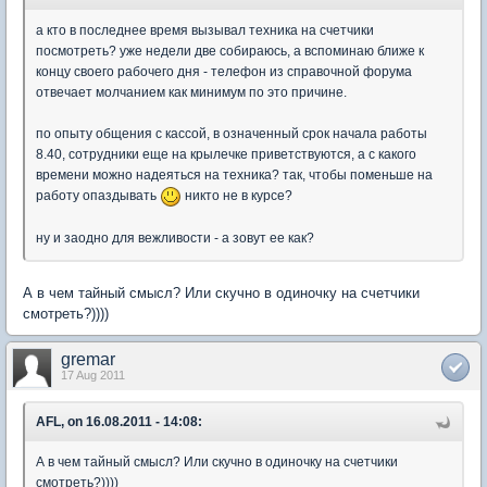
а кто в последнее время вызывал техника на счетчики
посмотреть? уже недели две собираюсь, а вспоминаю ближе к
концу своего рабочего дня - телефон из справочной форума
отвечает молчанием как минимум по это причине.
по опыту общения с кассой, в означенный срок начала работы
8.40, сотрудники еще на крылечке приветствуются, а с какого
времени можно надеяться на техника? так, чтобы поменьше на
работу опаздывать
никто не в курсе?
ну и заодно для вежливости - а зовут ее как?
А в чем тайный смысл? Или скучно в одиночку на счетчики
смотреть?))))
gremar
17 Aug 2011
AFL, on 16.08.2011 - 14:08:
А в чем тайный смысл? Или скучно в одиночку на счетчики
смотреть?))))