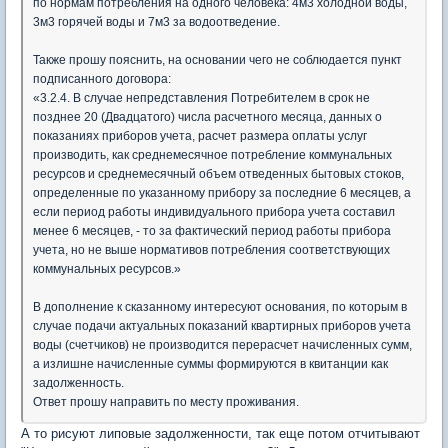
по нормам потребления на одного человека: 4м3 холодной воды,
3м3 горячей воды и 7м3 за водоотведение.
Также прошу пояснить, на основании чего не соблюдается пункт
подписанного договора:
«3.2.4. В случае непредставления Потребителем в срок не
позднее 20 (Двадцатого) числа расчетного месяца, данных о
показаниях приборов учета, расчет размера оплаты услуг
производить, как среднемесячное потребление коммунальных
ресурсов и среднемесячный объем отведенных бытовых стоков,
определенные по указанному прибору за последние 6 месяцев, а
если период работы индивидуального прибора учета составил
менее 6 месяцев, - то за фактический период работы прибора
учета, но не выше нормативов потребления соответствующих
коммунальных ресурсов.»
В дополнение к сказанному интересуют основания, по которым в
случае подачи актуальных показаний квартирных приборов учета
воды (счетчиков) не производится перерасчет начисленных сумм,
а излишне начисленные суммы формируются в квитанции как
задолженность.
Ответ прошу направить по месту проживания.
А то рисуют липовые задолженности, так еще потом отчитывают