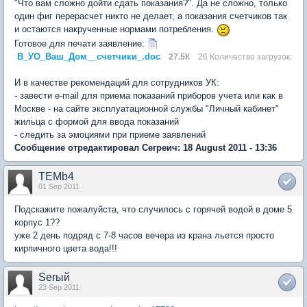
"Что вам сложно дойти сдать показания?". Да не сложно, только
один фиг перерасчет никто не делает, а показания счетчиков так
и остаются накрученные нормами потребления.
Готовое для печати заявление:
В_УО_Ваш_Дом__счетчики_.doc
27.5К
26 Количество загрузок:
И в качестве рекомендаций для сотрудников УК:
- завести e-mail для приема показаний приборов учета или как в
Москве - на сайте эксплуатационной службы "Личный кабинет"
жильца с формой для ввода показаний
- следить за эмоциями при приеме заявлений
Сообщение отредактировал Сегреич: 18 August 2011 - 13:36
TEMb4
01 Sep 2011
Подскажите пожалуйста, что случилось с горячей водой в доме 5
корпус 1??
уже 2 день подряд с 7-8 часов вечера из крана льется просто
кирпичного цвета вода!!!
Serый
23 Sep 2011