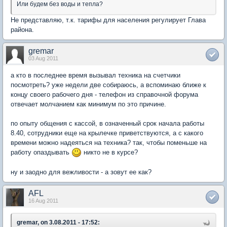
Или будем без воды и тепла?
Не представляю, т.к. тарифы для населения регулирует Глава
района.
gremar
03 Aug 2011
а кто в последнее время вызывал техника на счетчики
посмотреть? уже недели две собираюсь, а вспоминаю ближе к
концу своего рабочего дня - телефон из справочной форума
отвечает молчанием как минимум по это причине.
по опыту общения с кассой, в означенный срок начала работы
8.40, сотрудники еще на крылечке приветствуются, а с какого
времени можно надеяться на техника? так, чтобы поменьше на
работу опаздывать
никто не в курсе?
ну и заодно для вежливости - а зовут ее как?
AFL
16 Aug 2011
gremar, on 3.08.2011 - 17:52: