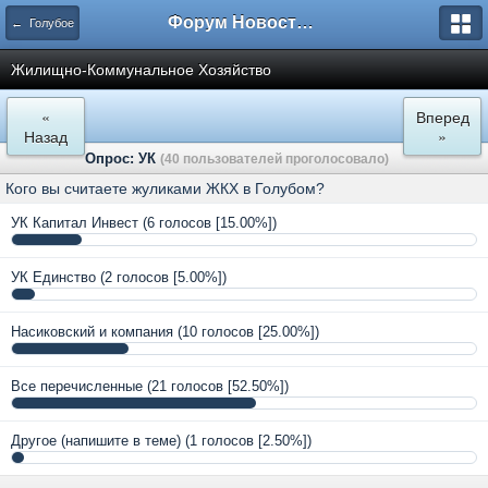
Форум Новостройки
← Голубое
Жилищно-Коммунальное Хозяйство
«
Вперед
Назад
»
Опрос: УК
(40 пользователей проголосовало)
Кого вы считаете жуликами ЖКХ в Голубом?
УК Капитал Инвест
(6 голосов [15.00%])
УК Единство
(2 голосов [5.00%])
Насиковский и компания
(10 голосов [25.00%])
Все перечисленные
(21 голосов [52.50%])
Другое (напишите в теме)
(1 голосов [2.50%])