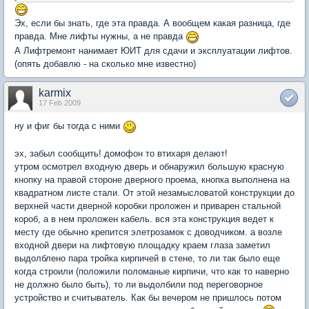
Эх, если бы знать, где эта правда. А вообщем какая разница, где
правда. Мне лифты нужны, а не правда
А Лифтремонт нанимает ЮИТ для сдачи и эксплуатации лифтов.
(опять добавлю - на сколько мне известно)
karmix
17 Feb 2009
ну и фиг бы тогда с ними
эх, забыл сообщить! домофон то втихаря делают!
утром осмотрел входную дверь и обнаружил большую красную
кнопку на правой стороне дверного проема, кнопка выполнена на
квадратном листе стали. От этой незамысловатой конструкции до
верхней части дверной коробки проложен и приварен стальной
короб, а в нем проложен кабель. вся эта конструкция ведет к
месту где обычно крепится элетрозамок с доводчиком. а возле
входной двери на лифтовую площадку краем глаза заметил
выдолблено пара тройка кирпичей в стене, то ли так было еще
когда строили (положили поломаные кирпичи, что как то наверно
не должно было быть), то ли выдолбили под переговорное
устройство и считыватель. Как бы вечером не пришлось потом