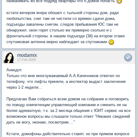
названивать во все подряд квартиры что б домой попасть
кстати вечером вчера обошел с тыльной стороны дом, ради
любопытства. снег там не чистили со времен сдачи дома,
подъезды завалены снегом, следов пребывания ЮС там не
обнаружил. окон горит столько же примерно сколько и с
фронтальной стороны. в нашем подъезде (3й) на втором этаже
спутниковая антенна мирно наблюдает за спутниками
modamix
17 Feb 2009
Анекдот.
Только что мне многоуважаемый А.А.Капичников ответил по
телефону, что лифты приняли, а инспектор выдаст заключение
через 1-2 недели...
Предлагаю Вам собраться всем домом на собрание и поговорить
по поводу компетенции управляющей компании и сменить ее на
более адекватную, т.к. за 2 месяца общения с ЮИТ сервис на все
возможное вопросы мы слышали только ответ "Никаких сведений
дать не могу, незнаю, посмотрим...."
Кстати, домофоны действительно ставят, но при прямом вопросе