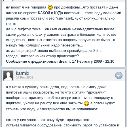
ну вооот я же говорила
про домофоны...что поставят и даже
никого не спросят КАКОй и КУДа поставить...сами подумали сами
решили сами поставили это "симпатиШную" кнопку...печально
как-то...
да и с лифтом тоже... он был обещан незамедлительно после
сдачи дома а по факту хаваем завтраки в большом количестве
ежедневно...внятных ответов на вопросы получено не было...а
между тем холодильники надо перевозить...
ах да еще второй месяц выбираем провайдера из 2-3 в
городе...интересно как отбор происходит?
Сообщение отредактировал dream: 17 February 2009 - 12:10
karmix
17 Feb 2009
а у меня в субботу опять дела, ведь опять не смогу даже
почтовый ящик посмотреть, не то что с этими "друзьями"
пообщаться. прихожу с работы двери закрыты на площадку с
ящиками, ухожу на работу все еще закрыты
а потом будут
стонать что воду и электричество им не оплачивают
хотел у них узнать вот кому будет принадлежать
устанавливаемое оборудование, стоимость работ по установке и