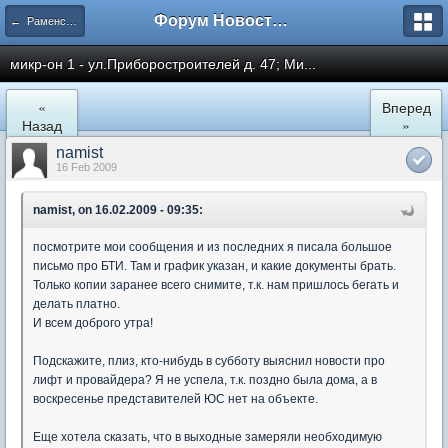
Форум Новостройки
← Раменское
микр-он 1 - ул.Приборостроителей д. 47; Ми...
«
Вперед
Назад
»
namist
16 Feb 2009
namist, on 16.02.2009 - 09:35:
посмотрите мои сообщения и из последних я писала большое
письмо про БТИ. Там и график указан, и какие документы брать.
Только копии заранее всего снимите, т.к. нам пришлось бегать и
делать платно.
И всем доброго утра!
Подскажите, плиз, кто-нибудь в субботу выяснил новости про
лифт и провайдера? Я не успела, т.к. поздно была дома, а в
воскресенье представителей ЮС нет на объекте.
Еще хотела сказать, что в выходные замеряли необходимую