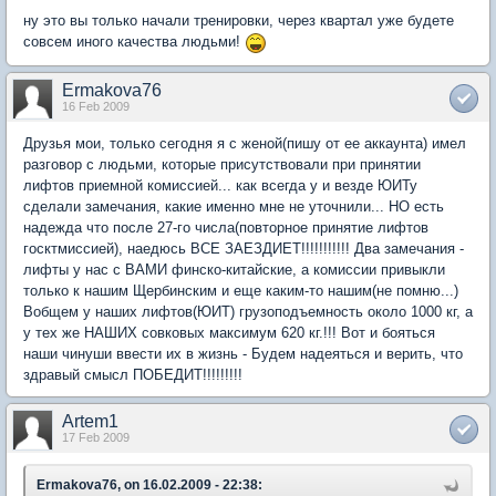
ну это вы только начали тренировки, через квартал уже будете
совсем иного качества людьми!
Ermakova76
16 Feb 2009
Друзья мои, только сегодня я с женой(пишу от ее аккаунта) имел
разговор с людьми, которые присутствовали при принятии
лифтов приемной комиссией... как всегда у и везде ЮИТу
сделали замечания, какие именно мне не уточнили... НО есть
надежда что после 27-го числа(повторное принятие лифтов
госктмиссией), наедюсь ВСЕ ЗАЕЗДИЕТ!!!!!!!!!!! Два замечания -
лифты у нас с ВАМИ финско-китайские, а комиссии привыкли
только к нашим Щербинским и еще каким-то нашим(не помню...)
Вобщем у наших лифтов(ЮИТ) грузоподъемность около 1000 кг, а
у тех же НАШИХ совковых максимум 620 кг.!!! Вот и бояться
наши чинуши ввести их в жизнь - Будем надеяться и верить, что
здравый смысл ПОБЕДИТ!!!!!!!!!
Artem1
17 Feb 2009
Ermakova76, on 16.02.2009 - 22:38: