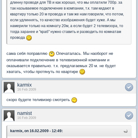
длинну проводя для ТВ и как хорошо, что мы оплатили 700р. за
так называемое подключение в компании, т.к. там кидают в
квартиру только 20 м провода и там же нам говорили, что потом,
если удлиннять, то качество изображения будет хуже. А мы
намерили только на комнату 20м, а если будет 2 телевизора, то
тогда заранее и "краб" нужно ставить и разводить по комнатам
провода
сама себя поправляю
Опечаталась. Мы наоборот не
оплачивали подключение в телевизионной компании и
оказывается правильно. т.к. предлагаемых 20 м. не будет
хватать, чтобы протянуть по квартире
karmix
16 Feb 2009
скоро будете теливизер смотреть
namist
16 Feb 2009
karmix, on 16.02.2009 - 12:49: