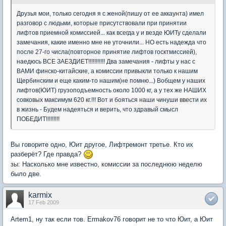
Друзья мои, только сегодня я с женой(пишу от ее аккаунта) имел
разговор с людьми, которые присутствовали при принятии
лифтов приемной комиссией... как всегда у и везде ЮИТу сделали
замечания, какие именно мне не уточнили... НО есть надежда что
после 27-го числа(повторное принятие лифтов госктмиссией),
наедюсь ВСЕ ЗАЕЗДИЕТ!!!!!!!!!!! Два замечания - лифты у нас с
ВАМИ финско-китайские, а комиссии привыкли только к нашим
Щербинским и еще каким-то нашим(не помню...) Вобщем у наших
лифтов(ЮИТ) грузоподъемность около 1000 кг, а у тех же НАШИХ
совковых максимум 620 кг.!!! Вот и бояться наши чинуши ввести их
в жизнь - Будем надеяться и верить, что здравый смысл
ПОБЕДИТ!!!!!!!!!
Вы говорите одно, Юит другое, Лифтремонт третье. Кто их
разберёт? Где правда?
зы: Насколько мне известно, комиссии за последнюю неделю
было две.
karmix
17 Feb 2009
Artem1, ну так если тов. Ermakov76 говорит не то что Юит, а Юит