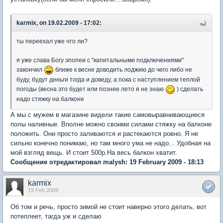
karmix, on 19.02.2009 - 17:02:
ты переехал уже что ли?
я уже слава Богу эпопеи с "капитальными подключениями"
закончил
ближе к весне доводить лоджию до чего либо не
буду, будут деньги тогда и доведу, а пока с наступлением теплой
погоды (весна это будет или познее лето я не знаю
) сделать
надо стяжку на балконе
А мы с мужем в магазине видели такие самовыравнивающиеся
полы наливные. Вполне можно своими силами стяжку на балконе
положить. Они просто заливаются и растекаются ровно. Я не
сильно конечно понимаю, но там много ума не надо... Удобная на
мой взгляд вещь. И стоит 500р.На весь балкон хватит.
Сообщение отредактировал malysh: 19 February 2009 - 18:13
karmix
19 Feb 2009
Об том и речь, просто зимой не стоит наверно этого делать, вот
потеплеет, тагда уж и сделаю