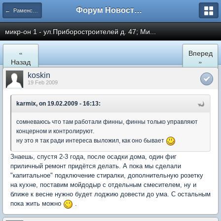
Форум Новостройки
← Раменское
микр-он 1 - ул.Приборостроителей д. 47; Ми...
«
Вперед
Назад
»
koskin
19 Feb 2009
karmix, on 19.02.2009 - 16:13:
сомневаюсь что там работали финны, финны только управляют
концерном и контролируют.
ну это я так ради интереса выложил, как оно бывает
Знаешь, спустя 2-3 года, после осадки дома, один фиг
приличный ремонт придётся делать. А пока мы сделали
"капитальное" подключение стиралки, дополнительную розетку
на кухне, поставим мойдодыр с отдельным смесителем, ну и
ближе к весне нужно будет лоджию довести до ума. С остальным
пока жить можно
.