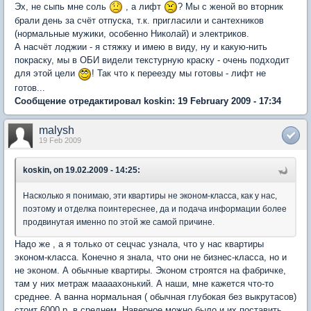
Эх, не сыпь мне соль
, а лифт
? Мы с женой во вторник
брали день за счёт отпуска, т.к. пригласили и сантехников
(нормальные мужики, особенно Николай) и электриков.
А насчёт лоджии - я стяжку и имею в виду, ну и какую-нить
покраску, мы в ОБИ видели текстурную краску - очень подходит
для этой цели
! Так что к переезду мы готовы - лифт не
готов...
Сообщение отредактировал koskin: 19 February 2009 - 17:34
malysh
19 Feb 2009
koskin, on 19.02.2009 - 14:25:
Насколько я понимаю, эти квартиры не эконом-класса, как у нас,
поэтому и отделка поинтереснее, да и подача информации более
продвинутая именно по этой же самой причине.
Надо же , а я только от сецчас узнала, что у нас квартиры
эконом-класса. Конечно я знала, что они не бизнес-класса, но и
не эконом. А обычные квартиры. Эконом строятся на фабричке,
там у них метраж маааахонький. А наши, мне кажется что-то
среднее. А ванна нормальная ( обычная глубокая без выкрутасов)
стоит 6000 р, в среднем. Наверное можно было и их поставить,