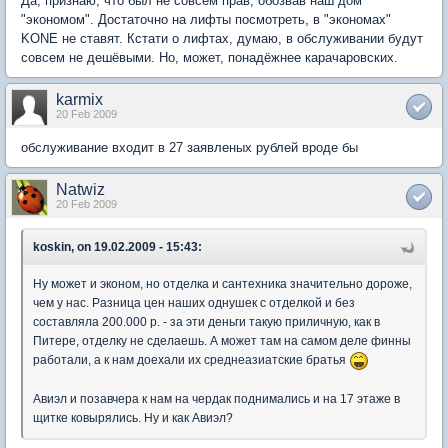
Да, признаю, что был не совсем прав, обозвав наш дом
"экономом". Достаточно на лифты посмотреть, в "экономах"
KONE не ставят. Кстати о лифтах, думаю, в обслуживании будут
совсем не дешёвыми. Но, может, понадёжнее карачаровских.
karmix
20 Feb 2009
обслуживание входит в 27 заявленых рублей вроде бы
Natwiz
20 Feb 2009
koskin, on 19.02.2009 - 15:43:
Ну может и эконом, но отделка и сантехника значительно дороже,
чем у нас. Разница цен наших однушек с отделкой и без
составляла 200.000 р. - за эти деньги такую приличную, как в
Питере, отделку не сделаешь. А может там на самом деле финны
работали, а к нам доехали их среднеазиатские братья
Авиэл и позавчера к нам на чердак поднимались и на 17 этаже в
щитке ковырялись. Ну и как Авиэл?