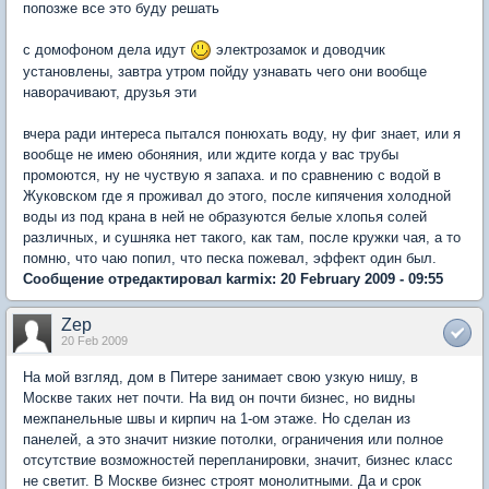
попозже все это буду решать
с домофоном дела идут
электрозамок и доводчик
установлены, завтра утром пойду узнавать чего они вообще
наворачивают, друзья эти
вчера ради интереса пытался понюхать воду, ну фиг знает, или я
вообще не имею обоняния, или ждите когда у вас трубы
промоются, ну не чуствую я запаха. и по сравнению с водой в
Жуковском где я проживал до этого, после кипячения холодной
воды из под крана в ней не образуются белые хлопья солей
различных, и сушняка нет такого, как там, после кружки чая, а то
помню, что чаю попил, что песка пожевал, эффект один был.
Сообщение отредактировал karmix: 20 February 2009 - 09:55
Zep
20 Feb 2009
На мой взгляд, дом в Питере занимает свою узкую нишу, в
Москве таких нет почти. На вид он почти бизнес, но видны
межпанельные швы и кирпич на 1-ом этаже. Но сделан из
панелей, а это значит низкие потолки, ограничения или полное
отсутствие возможностей перепланировки, значит, бизнес класс
не светит. В Москве бизнес строят монолитными. Да и срок