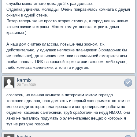
службы монолитного дома до 3-х раз дольше.
Отделка удивила, молодцы. Очень понравилась комната с двумя
окнами в одной стене.
Питер теперь же не просто вторая столица, а город наших новых
хозяев жизни и страны. Может там установка, строить дома
красивые.)
А наш дом считаю классом, повыше чем эконом, т.к.
действительно, у однушек неплохие планировки (коридорчик бы
им побольше), да и кирпич все-таки поприличней смотрится чем
любая панель. ПИК на красной горке строит эконом, либо кухня,
либо комната маленькие, а то и то и другое.
karmix
20 Feb 2009
согласен, но ванная комната в питерским юитом гораздо
толковее сделана, наш дом хоть и первый эксперимент но тем не
менее люди которые планировали и контролировали работы по
отделке, касаемо сантехники, труб сработали на неуд ИМХО, они
явно не пытались подумать о элементарных вещах о которых я
тут не раз уже говорил
koskin