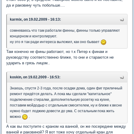
да и раковину чуть побольше....
karmix, on 19.02.2009 - 16:13:
сомневаюсь что там работали финны, финны только управляют
концерном и контролируют.
ну это я так ради интереса выложил, как оно бывает
Там конечно не фины работают, но т.к Питер к финам и
руководству соответственно ближе, то они и стараются не
ударить в грязь лицом..
koskin, on 19.02.2009 - 16:53:
Знаешь, спустя 2-3 года, после осадки дома, один фиг приличный
ремонт придётся делать. А пока мы сделали "капитальное"
подключение стиралки, дополнительную розетку на кухне,
поставим мойдодыр с отдельным смесителем, ну и ближе к весне
нужно будет лоджию довести до ума. С остальным пока жить
можно
.
А как вы поступите с краном на ванной, он же посередине между
ванной и раковиной? Я вот тоже хочу отдельный кран для