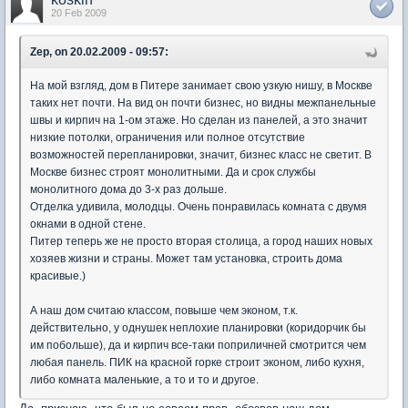
20 Feb 2009
Zep, on 20.02.2009 - 09:57:
На мой взгляд, дом в Питере занимает свою узкую нишу, в Москве
таких нет почти. На вид он почти бизнес, но видны межпанельные
швы и кирпич на 1-ом этаже. Но сделан из панелей, а это значит
низкие потолки, ограничения или полное отсутствие
возможностей перепланировки, значит, бизнес класс не светит. В
Москве бизнес строят монолитными. Да и срок службы
монолитного дома до 3-х раз дольше.
Отделка удивила, молодцы. Очень понравилась комната с двумя
окнами в одной стене.
Питер теперь же не просто вторая столица, а город наших новых
хозяев жизни и страны. Может там установка, строить дома
красивые.)
А наш дом считаю классом, повыше чем эконом, т.к.
действительно, у однушек неплохие планировки (коридорчик бы
им побольше), да и кирпич все-таки поприличней смотрится чем
любая панель. ПИК на красной горке строит эконом, либо кухня,
либо комната маленькие, а то и то и другое.