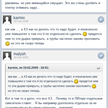
раковины, но уже имеющийся смущает. Это же стены долбить и
плитку отбивать надо...
karmix
19 Feb 2009
как как ..., а ХЗ как но делать что то надо будет, я изначально
уже помышлял о том что б по отдельности сделать
придется
чем то эти дырки прикрыть, а трубы частично заново проложить
но это не скоро теперь
malysh
19 Feb 2009
karmix, on 19.02.2009 - 18:01:
как как ..., а ХЗ как но делать что то надо будет, я изначально уже
помышлял о том что б по отдельности сделать
придется чем
то эти дырки прикрыть, а трубы частично заново проложить
но это не скоро теперь
Вот в том то и дело, что все ХЗ... Почему то в ПИтере отдельные
смесители ставят... Я бы например доплатила отдельно за их
установку(если бы меня спросили....вовремя).