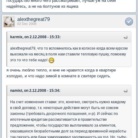
государство много чего рассматривает, лучше уж на себя
надейтесь, а не на болтунов из ящика
alexthegreat79
02 Dec 2008
karmix, on 2.12.2008 - 15:33:
alexthegreat79, что то вспомнилось как в колхозе когда всем курсом
выезжали на месяц в поля нам ставили тепловую пушку, помоему
это то что тебе надо!
я очень люблю тепло, и мне не нравится когда в квартире
холодно, и что надо зимой в комнате в свитере сидеть.
namist, on 2.12.2008 - 15:34:
На счет изменения ставки: это, конечно, смотреть нужно каждому
в свой договор, т.к. некоторые действия могут быть не совсем
законны (требовать досрочного погашения, н-р). И сейчас по
ипотечным кредитам рассмативается в правительстве
предложение, чтобы государство выплачивало за клиентов,
оказавшихся безработными долг за период временной неработы
так сказать или банк замораживал заолженность на год. Но, тьфу-