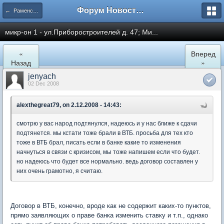
Форум Новостройки
← Раменское
микр-он 1 - ул.Приборостроителей д. 47; Ми...
«
Вперед
Назад
»
jenyach
02 Dec 2008
alexthegreat79, on 2.12.2008 - 14:43:
смотрю у вас народ подтянулся, надеюсь и у нас ближе к сдачи
подтянется. мы кстати тоже брали в ВТБ. просьба для тех кто
тоже в ВТБ брал, писать если в банке какие то изменения
начнуться в связи с кризисом, мы тоже напишем если что будет.
но надеюсь что будет все нормально. ведь договор составлен у
них очень грамотно, я считаю.
Договор в ВТБ, конечно, вроде как не содержит каких-то пунктов,
прямо заявляющих о праве банка изменить ставку и т.п., однако