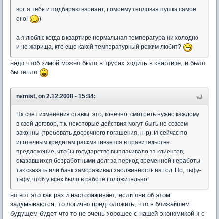
вот я тебе и подбираю вариант, помоему тепловая пушка самое
оно!
)
а я люблю когда в квартире нормальная температура ни холодно
и не жарища, кто еще какой температурный режим любит?
надо чтоб зимой можно было в трусах ходить в квартире, и было
бы тепло
namist, on 2.12.2008 - 15:34:
На счет изменения ставки: это, конечно, смотреть нужно каждому
в свой договор, т.к. некоторые действия могут быть не совсем
законны (требовать досрочного погашения, н-р). И сейчас по
ипотечным кредитам рассмативается в правительстве
предложение, чтобы государство выплачивало за клиентов,
оказавшихся безработными долг за период временной неработы
так сказать или банк замораживал заолженность на год. Но, тьфу-
тьфу, чтоб у всех было в работе положительно!
но вот это как раз и настораживает, если они об этом
задумываются, то логично предположить, что в ближайшем
будущем будет что то не очень хорошее с нашей экономикой и с