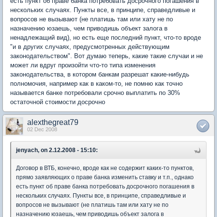
есть пункт об праве банка потребовать досрочного погашения в
нескольких случаях. Пункты все, в принципе, справедливые и
вопросов не вызывают (не платишь там или хату не по
назначению юзаешь, чем приводишь объект залога в
ненадлежащий вид), но есть еще последний пункт, что-то вроде
"и в других случаях, предусмотренных действующим
законодательством". Вот думаю теперь, какие такие случаи и не
может ли вдруг произойти что-то типа изменения
законодательства, в котором банкам разрешат какие-нибудь
полномочия, например как в каком-то, не помню как точно
называется банке потребовали срочно выплатить по 30%
остаточной стоимости досрочно
alexthegreat79
02 Dec 2008
jenyach, on 2.12.2008 - 15:10:
Договор в ВТБ, конечно, вроде как не содержит каких-то пунктов,
прямо заявляющих о праве банка изменить ставку и т.п., однако
есть пункт об праве банка потребовать досрочного погашения в
нескольких случаях. Пункты все, в принципе, справедливые и
вопросов не вызывают (не платишь там или хату не по
назначению юзаешь, чем приводишь объект залога в