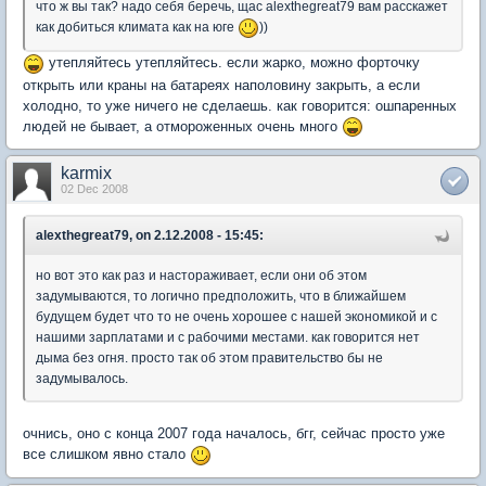
что ж вы так? надо себя беречь, щас alexthegreat79 вам расскажет
как добиться климата как на юге
))
утепляйтесь утепляйтесь. если жарко, можно форточку
открыть или краны на батареях наполовину закрыть, а если
холодно, то уже ничего не сделаешь. как говорится: ошпаренных
людей не бывает, а отмороженных очень много
karmix
02 Dec 2008
alexthegreat79, on 2.12.2008 - 15:45:
но вот это как раз и настораживает, если они об этом
задумываются, то логично предположить, что в ближайшем
будущем будет что то не очень хорошее с нашей экономикой и с
нашими зарплатами и с рабочими местами. как говорится нет
дыма без огня. просто так об этом правительство бы не
задумывалось.
очнись, оно с конца 2007 года началось, бгг, сейчас просто уже
все слишком явно стало