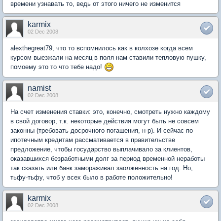
времени узнавать то, ведь от этого ничего не изменится
karmix
02 Dec 2008
alexthegreat79, что то вспомнилось как в колхозе когда всем
курсом выезжали на месяц в поля нам ставили тепловую пушку,
помоему это то что тебе надо!
namist
02 Dec 2008
На счет изменения ставки: это, конечно, смотреть нужно каждому
в свой договор, т.к. некоторые действия могут быть не совсем
законны (требовать досрочного погашения, н-р). И сейчас по
ипотечным кредитам рассмативается в правительстве
предложение, чтобы государство выплачивало за клиентов,
оказавшихся безработными долг за период временной неработы
так сказать или банк замораживал заолженность на год. Но,
тьфу-тьфу, чтоб у всех было в работе положительно!
karmix
02 Dec 2008