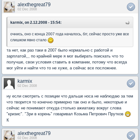
alexthegreat79
02 Dec 2008
karmix, on 2.12.2008 - 15:54:
очнись, оно с конца 2007 года началось, бгг, сейчас просто уже все
слишком явно стало
та нет, как раз таки в 2007 было нормально с работой и
зарплатой,,, по крайней мере я мог выбирать поискать что то
получше, свои условия ставить в компании, потому что всегда
мог уйти и найти что то не хуже, а сейчас все посложнее.
karmix
02 Dec 2008
ну если смотреть с позиции что дальше носа не наблюдаю за тем
что творится то конечно примерно так оно и было, некоторые и
сейчас не понимают откуда столько ажиатажу вокруг слова
"кризис". "Зри в корень" говаривал Козьма Петрович Прутков
К
alexthegreat79
02 Dec 2008