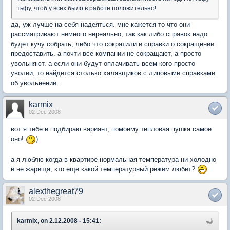
тьфу, чтоб у всех было в работе положительно!
да, уж лучше на себя надеяться. мне кажется то что они
рассматривают немного нереально, так как либо справок надо
будет кучу собрать, либо что сократили и справки о сокращении
предоставить. а почти все компании не сокращают, а просто
увольняют. а если они будут оплачивать всем кого просто
уволии, то найдется столько халявщиков с липовыми справками
об увольнении.
karmix
02 Dec 2008
вот я тебе и подбираю вариант, помоему тепловая пушка самое
оно!
)
а я люблю когда в квартире нормальная температура ни холодно
и не жарища, кто еще какой температурный режим любит?
alexthegreat79
02 Dec 2008
karmix, on 2.12.2008 - 15:41: