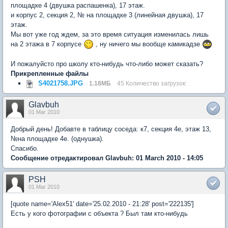
площадке 4 (двушка распашенка), 17 этаж.
и корпус 2, секция 2, № на площадке 3 (линейная двушка), 17
этаж.
Мы вот уже год ждем, за это время ситуация изменилась лишь
на 2 этажа в 7 корпусе
, ну ничего мы вообще камикадзе
И пожалуйсто про школу кто-нибудь что-либо может сказать?
Прикрепленные файлы
S4021758.JPG
1.18МБ
45 Количество загрузок:
Glavbuh
01 Mar 2010
Добрый день! Добавте в таблицу соседа: к7, секция 4е, этаж 13,
№на площадке 4е. (однушка).
Спасибо.
Сообщение отредактировал Glavbuh: 01 March 2010 - 14:05
PSH
01 Mar 2010
[quote name='Alex51' date='25.02.2010 - 21:28' post='222135']
Есть у кого фотографии с объекта ? Был там кто-нибудь