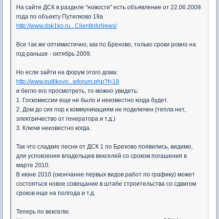
На сайте ДСК в разделе "новости" есть объявление от 22.06.2009
года по объекту Путилково 19а
http://www.dsk1ko.ru...ClientInfoNews/
Все так же оптимистично, как по Брехово, только сроки ровно на
год раньше - октябрь 2009.
Но если зайти на форум этого дома:
http://www.putilkovo...wforum.php?f=18
и бегло его просмотреть, то можно увидеть:
1. Госкомиссии еще не было и неизвестно когда будет.
2. Дом до сих пор к коммуникациям не подключен (тепла нет,
электричество от генератора и т.д.)
3. Ключи неизвестно когда.
Так что сладкие песни от ДСК 1 по Брехово появились, видимо,
для успокоения владельцев векселей со сроком погашения в
марте 2010.
В июне 2010 (окончание первых видов работ по графику) может
состояться новое совещание в штабе строительства со сдвигом
сроков еще на полгода и т.д.
Теперь по векселю.