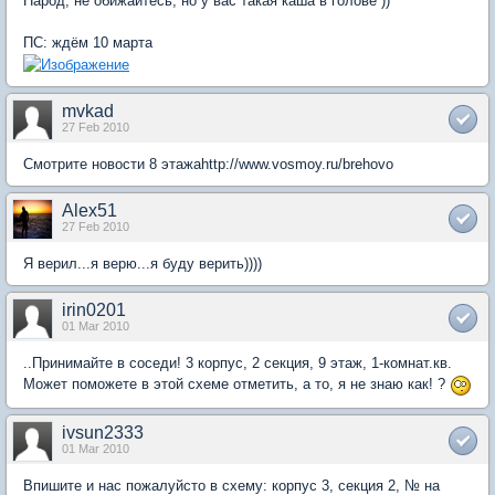
Народ, не обижайтесь, но у вас такая каша в голове ))
ПС: ждём 10 марта
mvkad
27 Feb 2010
Смотрите новости 8 этажаhttp://www.vosmoy.ru/brehovo
Alex51
27 Feb 2010
Я верил...я верю...я буду верить))))
irin0201
01 Mar 2010
..Принимайте в соседи! 3 корпус, 2 секция, 9 этаж, 1-комнат.кв.
Может поможете в этой схеме отметить, а то, я не знаю как! ?
ivsun2333
01 Mar 2010
Впишите и нас пожалуйсто в схему: корпус 3, секция 2, № на