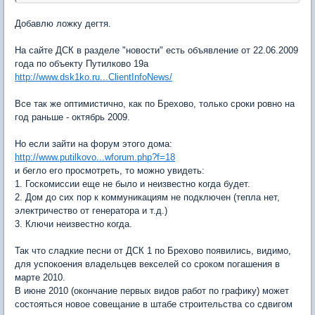
Добавлю ложку дегтя.
На сайте ДСК в разделе "новости" есть объявление от 22.06.2009
года по объекту Путилково 19а
http://www.dsk1ko.ru...ClientInfoNews/
Все так же оптимистично, как по Брехово, только сроки ровно на
год раньше - октябрь 2009.
Но если зайти на форум этого дома:
http://www.putilkovo...wforum.php?f=18
и бегло его просмотреть, то можно увидеть:
1. Госкомиссии еще не было и неизвестно когда будет.
2. Дом до сих пор к коммуникациям не подключен (тепла нет,
электричество от генератора и т.д.)
3. Ключи неизвестно когда.
Так что сладкие песни от ДСК 1 по Брехово появились, видимо,
для успокоения владельцев векселей со сроком погашения в
марте 2010.
В июне 2010 (окончание первых видов работ по графику) может
состояться новое совещание в штабе строительства со сдвигом