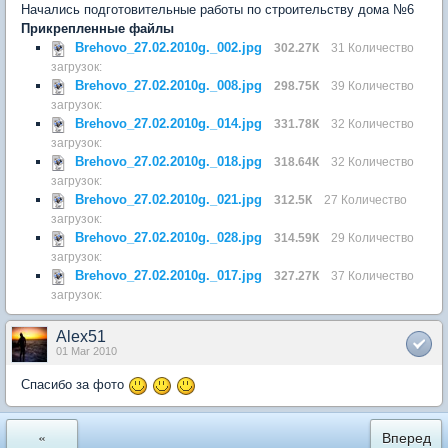
Начались подготовительные работы по строительству дома №6
Прикрепленные файлы
Brehovo_27.02.2010g._002.jpg
302.27К
31 Количество
загрузок:
Brehovo_27.02.2010g._008.jpg
298.75К
39 Количество
загрузок:
Brehovo_27.02.2010g._014.jpg
331.78К
32 Количество
загрузок:
Brehovo_27.02.2010g._018.jpg
318.64К
32 Количество
загрузок:
Brehovo_27.02.2010g._021.jpg
312.5К
27 Количество
загрузок:
Brehovo_27.02.2010g._028.jpg
314.59К
29 Количество
загрузок:
Brehovo_27.02.2010g._017.jpg
327.27К
37 Количество
загрузок:
Alex51
01 Mar 2010
Спасибо за фото
«
Вперед