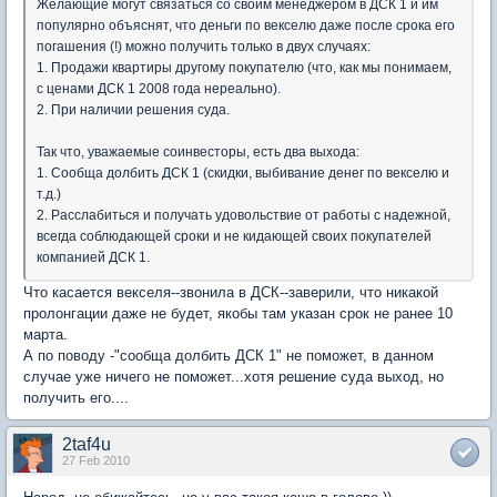
Желающие могут связаться со своим менеджером в ДСК 1 и им
популярно объяснят, что деньги по векселю даже после срока его
погашения (!) можно получить только в двух случаях:
1. Продажи квартиры другому покупателю (что, как мы понимаем,
с ценами ДСК 1 2008 года нереально).
2. При наличии решения суда.
Так что, уважаемые соинвесторы, есть два выхода:
1. Сообща долбить ДСК 1 (скидки, выбивание денег по векселю и
т.д.)
2. Расслабиться и получать удовольствие от работы с надежной,
всегда соблюдающей сроки и не кидающей своих покупателей
компанией ДСК 1.
Что касается векселя--звонила в ДСК--заверили, что никакой
пролонгации даже не будет, якобы там указан срок не ранее 10
марта.
А по поводу -"сообща долбить ДСК 1" не поможет, в данном
случае уже ничего не поможет...хотя решение суда выход, но
получить его....
2taf4u
27 Feb 2010