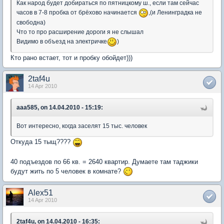
Как народ будет добираться по пятницкому ш., если там сейчас
часов в 7-8 пробка от брёхово начинается
,(и Ленинградка не
свободна)
Что то про расширение дороги я не слышал
Видимо в объезд на электричке
)
Кто рано встает, тот и пробку обойдет)))
2taf4u
14 Apr 2010
aaa585, on 14.04.2010 - 15:19:
Вот интересно, когда заселят 15 тыс. человек
Откуда 15 тыщ????
40 подъездов по 66 кв. = 2640 квартир. Думаете там таджики
будут жить по 5 человек в комнате?
Alex51
14 Apr 2010
2taf4u, on 14.04.2010 - 16:35: