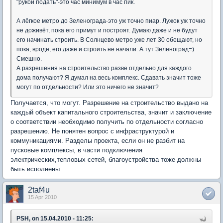
"рукой подать"-это час минимум в час пик.
А лёгкое метро до Зеленограда-это уж точно пиар. Лужок уж точно
не доживёт, пока его примут и построят. Думаю даже и не будут
его начинать строить. В Солнцево метро уже лет 30 обещают, но
пока, вроде, его даже и строить не начали. А тут Зеленоград=)
Смешно.
А разрешения на строительство разве отдельно для каждого
дома получают? Я думал на весь комплекс. Сдавать значит тоже
могут по отдельности? Или это ничего не значит?
Получается, что могут. Разрешение на строительство выдано на
каждый объект капитального строительства, значит и заключение
о соответствии необходимо получить по отдельности согласно
разрешению. Не понятен вопрос с инфраструктурой и
коммуникациями. Разделы проекта, если он не разбит на
пусковые комплексы, в части подключения
электрических,тепловых сетей, благоустройства тоже должны
быть исполнены
2taf4u
15 Apr 2010
PSH, on 15.04.2010 - 11:25: