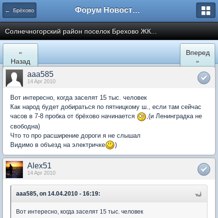
Форум Новостройки
← Брёхово
Cолнечногорский район поселок Брехово ЖК...
«
Вперед
Назад
»
aaa585
14 Apr 2010
Вот интересно, когда заселят 15 тыс. человек
Как народ будет добираться по пятницкому ш., если там сейчас
часов в 7-8 пробка от брёхово начинается
,(и Ленинградка не
свободна)
Что то про расширение дороги я не слышал
Видимо в объезд на электричке
)
Alex51
14 Apr 2010
aaa585, on 14.04.2010 - 16:19:
Вот интересно, когда заселят 15 тыс. человек