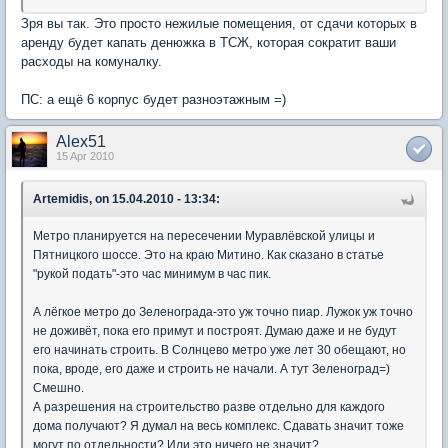
Зря вы так. Это просто нежилые помещения, от сдачи которых в
аренду будет капать денюжка в ТСЖ, которая сократит ваши
расходы на комуналку.
ПС: а ещё 6 корпус будет разноэтажным =)
Alex51
15 Apr 2010
Artemidis, on 15.04.2010 - 13:34:
Метро планируется на пересечении Муравлёвской улицы и
Пятницкого шоссе. Это на краю Митино. Как сказано в статье
"рукой подать"-это час минимум в час пик.
А лёгкое метро до Зеленограда-это уж точно пиар. Лужок уж точно
не доживёт, пока его примут и построят. Думаю даже и не будут
его начинать строить. В Солнцево метро уже лет 30 обещают, но
пока, вроде, его даже и строить не начали. А тут Зеленоград=)
Смешно.
А разрешения на строительство разве отдельно для каждого
дома получают? Я думал на весь комплекс. Сдавать значит тоже
могут по отдельности? Или это ничего не значит?