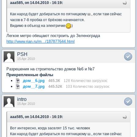
aaa585, on 14.04.2010 - 16:19:
Как народ будет добираться по пятницкому ш., если там сейчас
часов в 7-8 пробка от брёхово начинается.
Видимо в объезд на электричке
)
Легкое метро обещают построить до Зеленограда
http://www.rian.ru/m.../187877644.html
PSH
15 Apr 2010
Разрешения на строительство домов №6 и №7
Прикрепленные файлы
дом__6.jpg
465.3К
128 Количество загрузок:
дом__7.jpg
445.52К
103 Количество загрузок:
intro
15 Apr 2010
aaa585, on 14.04.2010 - 16:19:
Вот интересно, когда заселят 15 тыс. человек
Как народ будет добираться по пятницкому ш., если там сейчас