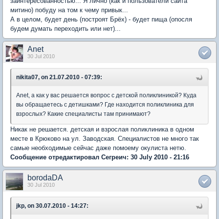
заинтересованностью... Я лично (как и пользователи сайта
митино) побуду на том к чему привык...
А в целом, будет день (построят Брёх) - будет пища (опосля
будем думать переходить или нет)...
Anet
30 Jul 2010
nikita07, on 21.07.2010 - 07:39:
Anet, а как у вас решается вопрос с детской поликлиникой? Куда
вы обращаетесь с детишками? Где находится поликлиника для
взрослых? Какие специалисты там принимают?
Никак не решается. детская и взрослая поликлиника в одном
месте в Крюково на ул. Заводская. Специалистов не много так
самые необходимые сейчас даже помоему окулиста нетю.
Сообщение отредактировал Сегреич: 30 July 2010 - 21:16
borodaDA
30 Jul 2010
jkp, on 30.07.2010 - 14:27: