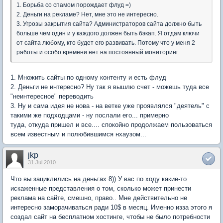
1. Борьба со спамом порождает флуд =)
2. Деньги на рекламе? Нет, мне это не интересно.
3. Угрозы закрытия сайта? Администраторов сайта должно быть
больше чем один и у каждого должен быть бэкап. Я отдам ключи
от сайта любому, кто будет его развивать. Потому что у меня 2
работы и особо времени нет на постоянный мониторинг.
1. Множить сайты по одному контенту и есть флуд
2. Деньги не интересно? Ну так я вышлю счет - можешь туда все
"неинтересное" переводить
3. Ну и сама идея не нова - на ветке уже проявлялся "деятель" с
такими же подходцами - ну послали его... примерно
туда, откуда пришел и все.... спокойно продолжаем пользоваться
всем известным и полюбившимся нхаузом...
jkp
31 Jul 2010
Что вы зациклились на деньгах 8)) У вас по ходу какие-то
искаженные представления о том, сколько может принести
реклама на сайте, смешно, право.. Мне действительно не
интересно заморачиваться ради 10$ в месяц. Именно изза этого я
создал сайт на бесплатном хостинге, чтобы не было потребности