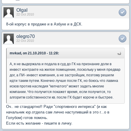
OlgaI
22 Oct 2010
8-ой корпус в продаже и в Азбуке и в ДСК.
olegro70
22 Oct 2010
mvkad, on 21.10.2010 - 11:28:
А, я не выдержала и подала в суд до ГК на признание доли в
инвест контракте на жилое помещение, поскольку у меня предвар
дог, а ПИ- инвест компания, а не застройщик, поэтому решили
идти таким путем. Конечно лучше после ГК, но боюсь что лавина
исков против наследия "кепчатого" может задеть многие
компании. Что получится покажет время, если получится, то
алгоритм собственности кв. после ГК будет короче и быстрее.
Оч.. не стандартно!! Ради "спортивного интереса" (и как
начальник юр.отдела сам лично наступивший в это г...о в
Голубом) готов помочь.
Если есть желание - пишите в личку.