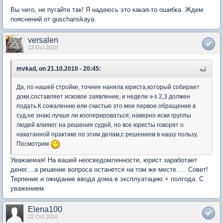
Вы чего, не пугайте так! Я надеюсь это какая-то ошибка. Ждем
пояснений от guschanskaya.
versalen
22 Oct 2010
mvkad, on 21.10.2010 - 20:45:
Да, по нашей стройке, точнее наняла юриста,который собирает
доки,составляет исковое заявление, и недели ч-з 2,3 должен
подать.К сожалению или счастью это мое первое обращение в
суд,не знаю лучше ли кооперироваться, наверно иски группы
людей влияют на решения судей, но все юристы говорят о
накатанной практике по этим делам,с решением в нашу пользу.
Посмотрим
Уважаемая! На вашей неосведомленности, юрист заработает
денег....а решение вопроса останется на том же месте..... Совет!
Терпение и ожидание ввода дома в эксплуатацию + полгода. С
уважением.
Elena100
22 Oct 2010