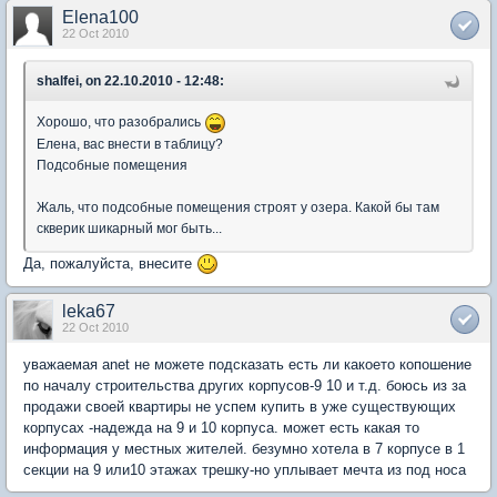
Elena100
22 Oct 2010
shalfei, on 22.10.2010 - 12:48:
Хорошо, что разобрались
Елена, вас внести в таблицу?
Подсобные помещения
Жаль, что подсобные помещения строят у озера. Какой бы там
скверик шикарный мог быть...
Да, пожалуйста, внесите
leka67
22 Oct 2010
уважаемая anet не можете подсказать есть ли какоето копошение
по началу строительства других корпусов-9 10 и т.д. боюсь из за
продажи своей квартиры не успем купить в уже существующих
корпусах -надежда на 9 и 10 корпуса. может есть какая то
информация у местных жителей. безумно хотела в 7 корпусе в 1
секции на 9 или10 этажах трешку-но уплывает мечта из под носа