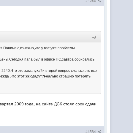
#4583
я.Понимаю,конечно,что у вас уже проблемы
же цены.Сегодня папа был в офисе ПС,завтра собирались
 2240.Что это,замануха?и второй вопрос сколько это все
дежда ,что этот жк сдадут?Реально страшно потерять
вартал 2009 года, на сайте ДСК стоял срок сдачи
#4584