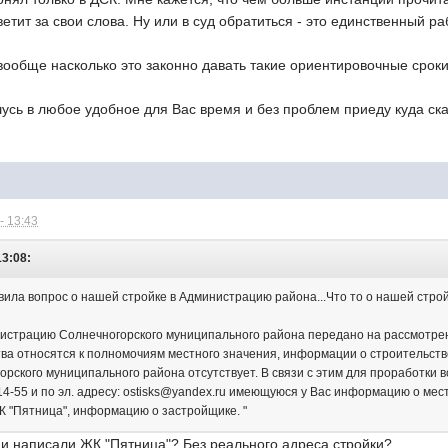
ветит за свои слова. Ну или в суд обратиться - это единственный 
 вообще насколько это законно давать такие ориентировочные сроки
усь в любое удобное для Вас время и без проблем приеду куда скаж
- 13:43
13:08:
ила вопрос о нашей стройке в Администрацию района...Что то о нашей стройк
страцию Солнечногорского муниципального района передано на рассмотрение 
ва относятся к полномочиям местного значения, информации о строительств
рского муниципального района отсутствует. В связи с этим для проработки 
14-55 и по эл. адресу: ostisks@yandex.ru имеющуюся у Вас информацию о мес
К "Пятница", информацию о застройщике. "
 и написали ЖК "Пятница"? Без реального адреса стройки?