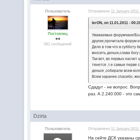
Пользователь
Отправлено
11 January 2011 
lerON, on 11.01.2011 - 00:2
Постоялец
Уважаемые форумчане!Боль
другие,прочитала форум и 
582 сообщений
Дело в том что в субботу 
вносить деньги,слава богу
Так вот, во первых насчет
тянется ,т.е самые перве 
деньги ,собирали всем кол
Всем заранее спасибо, ж
Сдадут - не вопрос. Вопр
раз. А 2.240.000 - это 
Dzirta
Пользователь
Отправлено
11 January 2011 
На сейте ДСК указаны ср