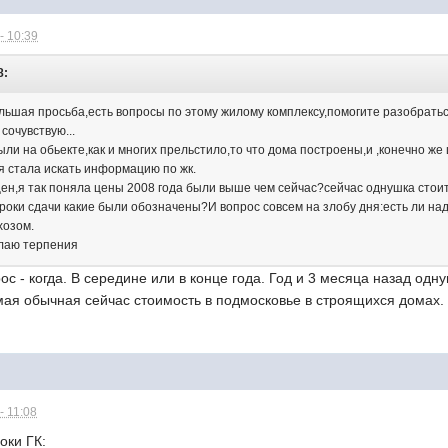
- 10:39
8:
шая просьба,есть вопросы по этому жилому комплексу,помогите разобратьс
сочувствую...
были на обьекте,как и многих прельстило,то что дома построены,и ,конечно 
 я стала искать информацию по жк.
 цен,я так поняла цены 2008 года были выше чем сейчас?сейчас однушка стоит
сроки сдачи какие были обозначены?И вопрос совсем на злобу дня:есть ли на
хозом.
елаю терпения
ос - когда. В середине или в конце года. Год и 3 месяца назад одн
самая обычная сейчас стоимость в подмосковье в строящихся домах.
- 11:08
оки ГК: