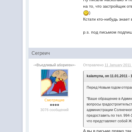
на то, что застройщик от
)
Кстати кто-нибудь знает
p.s. под письмом подпиш
Сегреич
-=Въедливый абориген=-
Отправлено
11 January 2011 
kalamyna, on 11.01.2011 - 
Перед Новым годом отправ
"Ваше обращение в Админи
Смотрящие
вопросы градостроительст
3076 сообщений
администрации Солнечного
предоставить по тел. 994-
что представляет собой Ж
А вы в письме прямо так