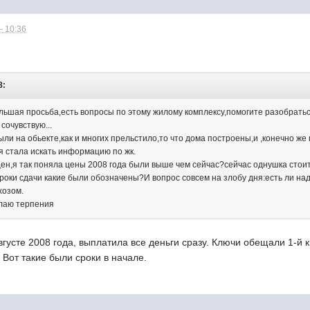
- 10:36
8:
шая просьба,есть вопросы по этому жилому комплексу,помогите разобратьс
сочувствую...
были на обьекте,как и многих прельстило,то что дома построены,и ,конечно 
 я стала искать информацию по жк.
 цен,я так поняла цены 2008 года были выше чем сейчас?сейчас однушка стоит
сроки сдачи какие были обозначены?И вопрос совсем на злобу дня:есть ли на
хозом.
елаю терпения
вгусте 2008 года, выплатила все деньги сразу. Ключи обещали 1-й к
 Вот такие были сроки в начале.