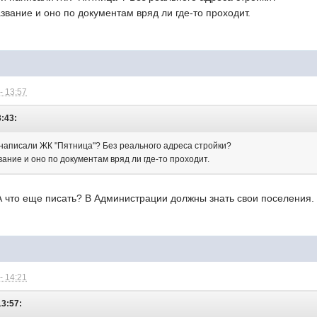
звание и оно по документам вряд ли где-то проходит.
- 13:57
3:43:
и написали ЖК "Пятница"? Без реального адреса стройки?
ание и оно по документам вряд ли где-то проходит.
 А что еще писать? В Администрации должны знать свои поселения.
- 14:21
13:57: