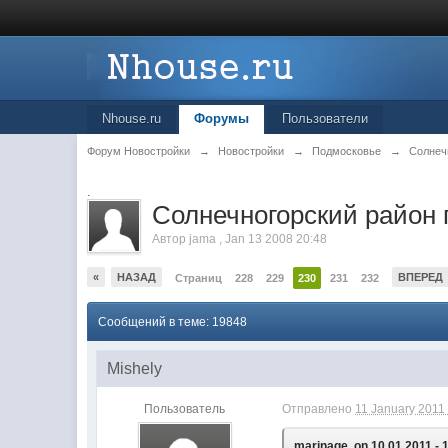
Nhouse.ru
Форумы
Пользователи
Форум Новостройки
→
Новостройки
→
Подмосковье
→
Солнеч
.
Cолнечногорский район 
Автор
jama
,
Jan 13 2008 20:48
«
НАЗАД
ВПЕРЕД
Страниц
228
229
230
231
232
Сообщений в теме: 19848
Mishely
Пользователь
Отправлено
11 January 2011 
marinage, on 10.01.2011 - 