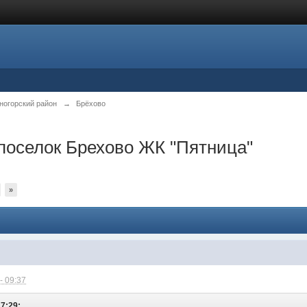
ногорский район
→
Брёхово
поселок Брехово ЖК "Пятница"
»
- 09:37
17:29: