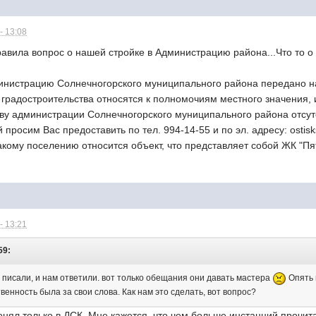
- 13:08
вила вопрос о нашей стройке в Администрацию района...Что то о н
нистрацию Солнечногорского муниципального района передано на 
ы градостроительства относятся к полномочиям местного значения,
ву администрации Солнечногорского муниципального района отсутст
 просим Вас предоставить по тел. 994-14-55 и по эл. адресу: os
какому поселению относится объект, что представляет собой ЖК "П
- 13:21
59:
е писали, и нам ответили. вот только обещания они давать мастера
Опять 
твенность была за свои слова. Как нам это сделать, вот вопрос?
онял только в ДСК. Мне кажется, что чем больше инстанций прочи