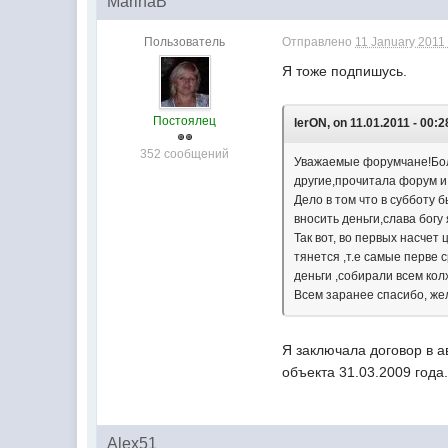
MarinaB
Пользователь
Отправлено
11 January 2011 
Я тоже подпишусь.
Постоялец
lerON, on 11.01.2011 - 00:2
352 сообщений
Уважаемые форумчане!Боль
другие,прочитала форум и 
Дело в том что в субботу 
вносить деньги,слава богу
Так вот, во первых насчет
тянется ,т.е самые перве 
деньги ,собирали всем кол
Всем заранее спасибо, ж
Я заключала договор в а
объекта 31.03.2009 года.
Alex51