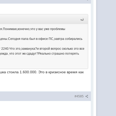
я.Понимаю,конечно,что у вас уже проблемы
же цены.Сегодня папа был в офисе ПС,завтра собирались
 2240.Что это,замануха?и второй вопрос сколько это все
дежда ,что этот жк сдадут?Реально страшно потерять
ушка стоила 1.600.000. Это в кризисное время как
#4585