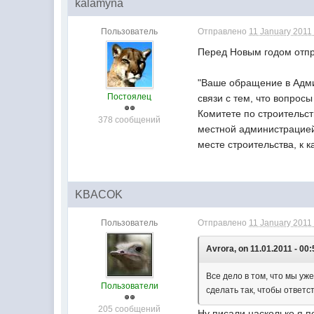
kalamyna
Пользователь
Отправлено
11 January 2011 
Перед Новым годом отпра
"Ваше обращение в Адми
Постоялец
связи с тем, что вопрос
Комитете по строительст
378 сообщений
местной администрацией
месте строительства, к 
KBACOK
Пользователь
Отправлено
11 January 2011 
Avrora, on 11.01.2011 - 00:
Все дело в том, что мы уж
Пользователи
сделать так, чтобы ответс
205 сообщений
Ну писали насколько я п