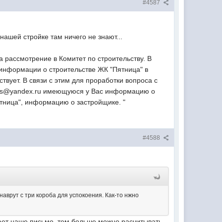
#4587
ашей стройке там ничего не знают...
рассмотрение в Комитет по строительству. В
 информации о строительстве ЖК "Пятница" в
вует. В связи с этим для проработки вопроса с
tisks@yandex.ru имеющуюся у Вас информацию о
ятница", информацию о застройщике. "
#4588
наврут с три короба для успокоения. Как-то нжно
тает наше письмо, тем больше можно расчитывать