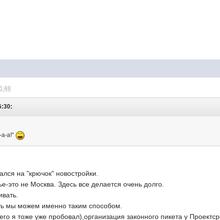
6:48
6:30:
-а-а!"
ался на "крючок" новостройки.
-это не Москва. Здесь все делается очень долго.
ивать.
ть мы можем именно таким способом.
его я тоже уже пробовал),организация законного пикета у Проект