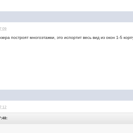
7:09
зера построят многоэтажки, это испортит весь вид из окон 1-5 корп
7:12
7:48: