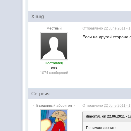
Xirurg
Местный
Отправлено
22 June 2011 - 1
Если на другой стороне о
Постоялец
1074 сообщений
Сегреич
-=Въедливый абориген=-
Отправлено
22 June 2011 - 1
dimon56, on 22.06.2011 - 1
Понимаю иронию.