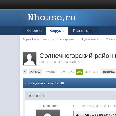
Nhouse.ru
Форумы
Пользователи
Форум Новостройки
→
Новостройки
→
Подмосковье
→
Солнеч
.
Cолнечногорский район 
Автор
jama
,
Jan 13 2008 20:48
«
НАЗАД
ВПЕРЕД
Страниц
374
375
376
377
378
Сообщений в теме: 19848
freeartem
Пользователь
Отправлено
22 June 2011 - 1
dimon56, on 22.06.2011 - 1