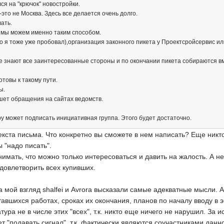
ся на "крючок" новостройки.
то не Москва. Здесь все делается очень долго.
ать.
 мы можем именно таким способом.
го я тоже уже пробовал),организация законного пикета у Проектсройсервис и
те знают все заинтересованные стороны и по окончании пикета собираются в
отовы к такому пути.
ы.
шет обращения на сайтах ведомств.
у может подписать инициативная группа. Этого будет достаточно.
екста письма. Что конкретно вы сможете в нем написать? Еще никто
 "надо писать".
имать, что можно только интересоваться и давить на жалость. А не 
удовлетворить всех купивших.
на мой взгляд shalfei и Avrora высказали самые адекватные мысли. 
авшихся работах, сроках их окончания, планов по началу вводу в 
тура не в числе этих "всех", т.к. никто еще ничего не нарушил. За
ет "подавать сигнал", т.к. фактически являются соучастниками данн