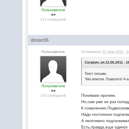
Пользователи
212 сообщений
dimon56
Пользователь
Отправлено
22 June 2011 - 1
Сегреич, on 22.06.2011 - 1
Текст письма:
"Мы влипли. Помогите! А-а
Пользователи
Понимаю иронию.
176 сообщений
Но,сам уже не раз попад
К сожалению,Подмосковье
Надо постоянно подталк
А лигитимно подталкива
Есть,правда,еще один(и 