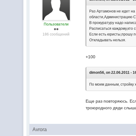
Раз Артамонов не идет на
области,Администрацию Сол
В прокуратуру надо напис
Пользователи
Расписаться каждому,кто 
186 сообщений
Если есть юристы,прошу п
Откладывать нельзя.
+100
dimon56, on 22.06.2011 - 1
По моим данным, стройку х
Еще раз повторяюсь. Есл
троюродного дяди слышал
Avrora