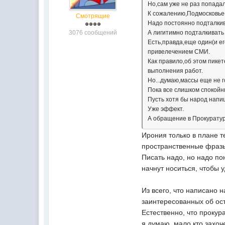
Но,сам уже не раз попадал
К сожалению,Подмосковье-э
Смотрящие
Надо постоянно подталкив
3076 сообщений
А лигитимно подталкивать
Есть,правда,еще один(и е
привелечением СМИ.
Как правило,об этом пике
выполнения работ.
Но...думаю,массы еще не г
Пока все слишком спокойн
Пусть хотя бы народ напи
Уже эффект.
А обращение в Прокуратур
Ирония только в плане т
пространственные фразы
Писать надо, но надо пон
начнут носиться, чтобы 
Из всего, что написано 
заинтересованных об ост
Естественно, что прокура
я думаю, мало кто захоч