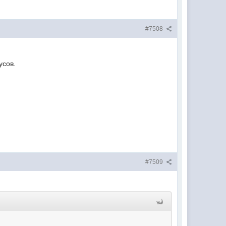
#7508
усов.
#7509