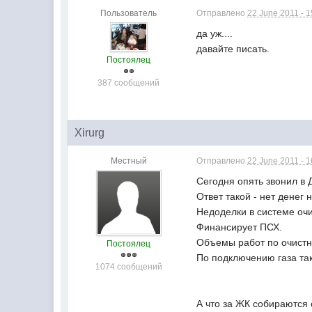
Пользователь
Отправлено
22 June 2011 - 1
да уж....
давайте писать.
Постоялец
387 сообщений
Xirurg
Местный
Отправлено
22 June 2011 - 1
Сегодня опять звонил в 
Ответ такой - нет денег
Недоделки в системе очи
Финансирует ПСХ.
Объемы работ по очист
Постоялец
По подключению газа так
1074 сообщений
А что за ЖК собираются 