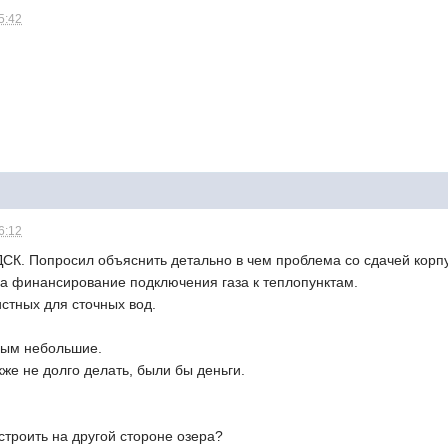
5:42
6:12
ДСК. Попросил объяснить детально в чем проблема со сдачей корп
 на финансирование подключения газа к теплопунктам.
стных для сточных вод.
ным небольшие.
же не долго делать, были бы деньги.
строить на другой стороне озера?