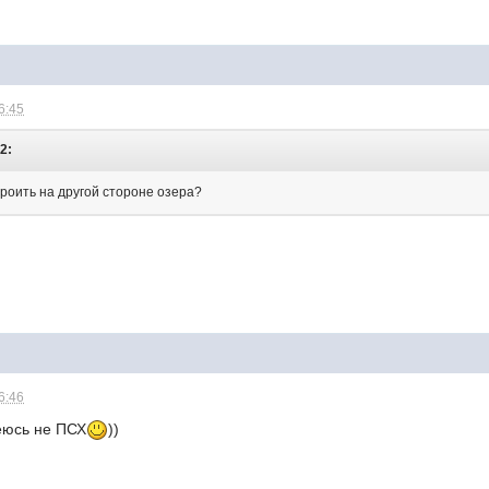
6:45
12:
троить на другой стороне озера?
6:46
деюсь не ПСХ
))