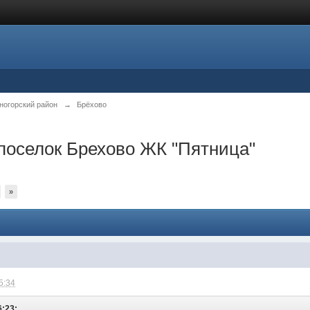
ногорский район
→
Брёхово
поселок Брехово ЖК "Пятница"
»
5:34
6:23: