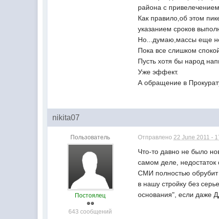
района с привелечение
Как правило,об этом пик
указанием сроков выпол
Но...думаю,массы еще не
Пока все слишком споко
Пусть хотя бы народ на
Уже эффект.
А обращение в Прокурату
nikita07
Пользователь
Отправлено
22 June 2011 - 1
Что-то давно не было но
самом деле, недостаток 
СМИ полностью обрубит п
в нашу стройку без серь
основания", если даже 
Постоялец
643 сообщений