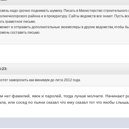
 связь надо срочно поднимать шумиху. Писать в Министерство строительног
нечногорского района и в прокуратуру. Сайты ведомств все знают. Пусть вс
ать грамотное письмо.
сможет и отправить дополнительные экземпляры в другие ведомства,чтобы бы
омочь составить письмо.
6:23:
отят заморозить как минимум до лета 2012 года.
и нет фамилий, явок и паролей, тогда лучше молчите. Начинают ра
а, или сосед по пьяни сказал что ему сказал тот что якобы слышал