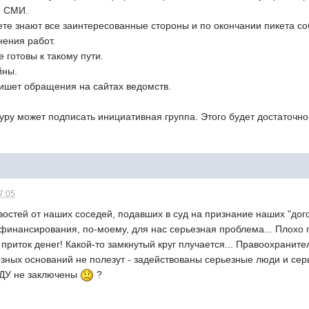
м СМИ.
ете знают все заинтересованные стороны и по окончании пикета с
нения работ.
 готовы к такому пути.
йны.
пишет обращения на сайтах ведомств.
ру может подписать инициативная группа. Этого будет достаточно
7:05
востей от наших соседей, подавших в суд на признание наших "дого
финансирования, по-моему, для нас серьезная проблема... Плохо п
риток денег! Какой-то замкнутый круг плучается... Правоохраните
езных оснований не полезут - задействованы серьезные люди и серь
ДДУ не заключены
?