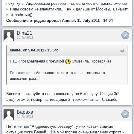
покупку в "Андреевской ревьере", но, если честно, расположение
и виды совсем не впечатлили.... ну и дальше от Москвы, а значит
и от работы))))
Сообщение отредактировал Amstel: 15 July 2011 - 14:04
Dina21
15 Jul 2011
shalfei, on 5.04.2011 - 15:54:
Наши поздравления с покупкой
Отметила. Проверяйте.
Большая просьба - выложите пож-та копию того самого
инвестконтракта!
Внесите пожалуйста нас в шахматку по 6 корпусу. Секция 3(2-
3тш), этаж 6, номер на площадке 2, трехкомнатная. Спасибо.
Бараха
15 Jul 2011
Нет я не про "Андреевскую ревьеру", у них кстати видимо
ситуация хуже Вашей....На мой взгляд очень медленно строят и