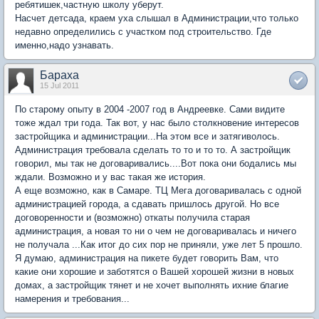
ребятишек,частную школу уберут.
Насчет детсада, краем уха слышал в Администрации,что только
недавно определились с участком под строительство. Где
именно,надо узнавать.
Бараха
15 Jul 2011
По старому опыту в 2004 -2007 год в Андреевке. Сами видите
тоже ждал три года. Так вот, у нас было столкновение интересов
застройщика и администрации...На этом все и затягиволось.
Администрация требовала сделать то то и то то. А застройщик
говорил, мы так не договаривались....Вот пока они бодались мы
ждали. Возможно и у вас такая же история.
А еще возможно, как в Самаре. ТЦ Мега договаривалась с одной
администрацией города, а сдавать пришлось другой. Но все
договоренности и (возможно) откаты получила старая
администрация, а новая то ни о чем не договаривалась и ничего
не получала ...Как итог до сих пор не приняли, уже лет 5 прошло.
Я думаю, администрация на пикете будет говорить Вам, что
какие они хорошие и заботятся о Вашей хорошей жизни в новых
домах, а застройщик тянет и не хочет выполнять ихние благие
намерения и требования...