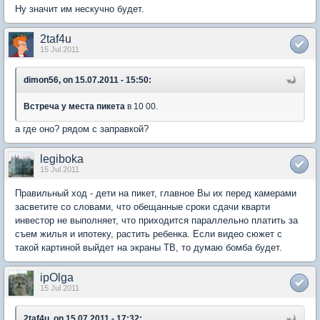
Ну значит им нескучно будет.
2taf4u
15 Jul 2011
dimon56, on 15.07.2011 - 15:50:
Встреча у места пикета
в 10 00.
а где оно? рядом с заправкой?
legiboka
15 Jul 2011
Правильный ход - дети на пикет, главное Вы их перед камерами
засветите со словами, что обещанные сроки сдачи кварти
инвестор не выполняет, что приходится параллельно платить за
съем жилья и ипотеку, растить ребенка. Если видео сюжет с
такой картиной выйдет на экраны ТВ, то думаю бомба будет.
ipOlga
15 Jul 2011
2taf4u, on 15.07.2011 - 17:32: