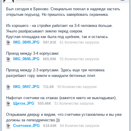
Был сегодня в Брехово. Специально поехал в надежде застать
открытым подъезд. Но пришлось завербовать охранника.
Из хорошего - на стройке работает на 3-4 человека больше.
Уныло разбрасывают землю перед озером.
Круглая площадка как была под щебнем, так и осталась.
IMG_0849.JPG
597.91К
61 Количество загрузок:
Проезд между 3-4 корпусами:
IMG_0846.JPG
665.09К
55 Количество загрузок:
Проезд между 2-3 корпусами. Здесь еще три человека
разгребают гору земли и накидали бетонных плит.
IMG_0847.JPG
711.6К
50 Количество загрузок:
Нафотал счетчики на этажах (кажется никто не выкладывал).
Щиток.JPG
555.46К
51 Количество загрузок:
Открываем дверцу и видим, что счетчики установлены и вы уже
должны за лепездричество.)))
Счетчики.JPG
618.04К
64 Количество загрузок: