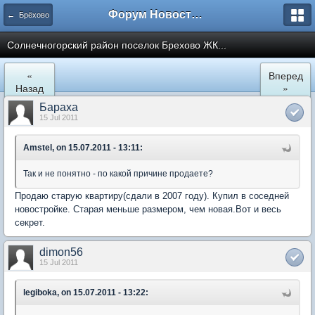
Форум Новостройки
← Брёхово
Cолнечногорский район поселок Брехово ЖК...
«
Вперед
Назад
»
Бараха
15 Jul 2011
Amstel, on 15.07.2011 - 13:11:
Так и не понятно - по какой причине продаете?
Продаю старую квартиру(сдали в 2007 году). Купил в соседней
новостройке. Старая меньше размером, чем новая.Вот и весь
секрет.
dimon56
15 Jul 2011
legiboka, on 15.07.2011 - 13:22: