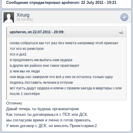
Сообщение отредактировал apsheron: 22 July 2011 - 19:21
Xirurg
22 Jul 2011
apsheron, on 22.07.2011 - 20:09:
снова собраться как тот раз без пикета например чтоб приехал
тот кто из ремстроя
псх и дск1
и предложить им выбать нам ордера
в других же райнох они такое практикуют
а чем мы не люди
они ведь нас заверили что всё у них ок осталось только одну
подпись поставить челоаек в отпуске
вот пусть дадут ордера и ключи с правом заезда в квартиры с или
после 1 сентября
Отлично.
Давай теперь ты будешь организатором.
Как только ты договоришься с ПСХ или ДСК,
мы согласуем время и лично я готов приехать.
У меня договор с ДСК, но вексель Проектсервис2.