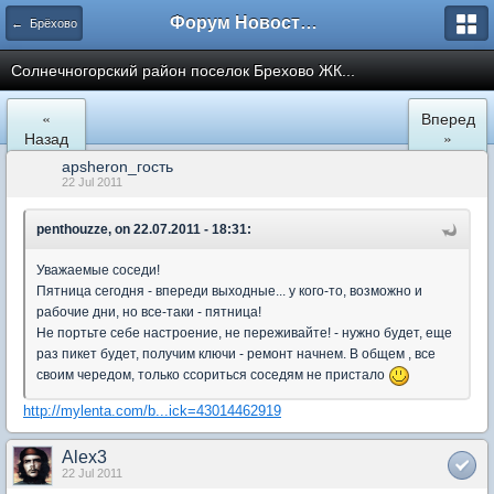
Форум Новостройки
← Брёхово
Cолнечногорский район поселок Брехово ЖК...
«
Вперед
Назад
»
apsheron_гость
22 Jul 2011
penthouzze, on 22.07.2011 - 18:31:
Уважаемые соседи!
Пятница сегодня - впереди выходные... у кого-то, возможно и
рабочие дни, но все-таки - пятница!
Не портьте себе настроение, не переживайте! - нужно будет, еще
раз пикет будет, получим ключи - ремонт начнем. В общем , все
своим чередом, только ссориться соседям не пристало
http://mylenta.com/b...ick=43014462919
Alex3
22 Jul 2011