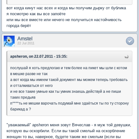
вот когда кинут нас всех и когда мы получим дырку от бублика
я посмотрю как вы все запоёте
или мы все вместе или нечего не получиться настойчивость
города берёт
Amstel
22 Jul 2011
apsheron, on 22.07.2011 - 15:35:
послушай я хоть предлогаю и тем более на пикет мы шли с котом
в мешке разве не так
а вот когда мы имеем такой документ мы можем теперь требовать
и отталкиваться от него
и не все такие умные как ты умник знаешь действуй а не пиши
таких предьяв
п****ть не мешки варочать подумай мне здаёться ты по ту сторону
барикад а ?
"уважаемый" apsheron меня зовут Вячеслав - я муж той девушки,
которую вы оскорбили. Если вы такой смелый на оскорбление
женщин то вы, наверное, будете таким же смелым (если вы