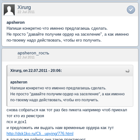
Xirurg
22 Jul 2011
apsheron
Напиши конкретно что именно предлагаешь сделать.
Не просто "давайте получим ордер на заселение", а как именно
по-твоему надо действовать, чтобы его получить.
apsheron_гость
22 Jul 2011
Xirurg, on 22.07.2011 - 20:06:
apsheron
Напиши конкретно что именно предлагаешь сделать.
Не просто "давайте получим ордер на заселение", а как именно
по-твоему надо действовать, чтобы его получить.
снова собраться как тот раз без пикета например чтоб приехал
тот кто из ремстроя
псх и дск1
и предложить им выдать нам временные ордера как тут
http://dsk1ko.ru/Cli...upying/776.html
в других же райнох они такое практикуют