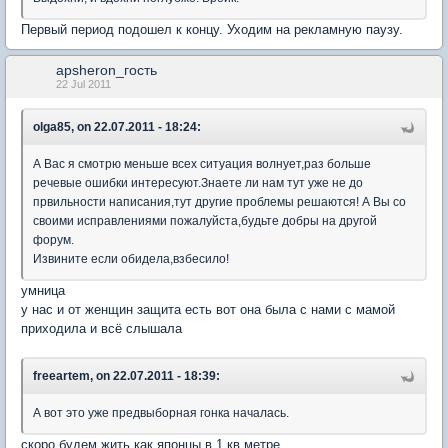
Первый период подошел к концу. Уходим на рекламную паузу.
apsheron_гость
22 Jul 2011
olga85, on 22.07.2011 - 18:24:
А Вас я смотрю меньше всех ситуация волнует,раз больше
речевые ошибки интересуют.Знаете ли нам тут уже не до
првильности написания,тут другие проблемы решаются! А Вы со
своими исправлениями пожалуйста,будьте добры на другой
форум.
Извините если обидела,взбесило!
умница
у нас и от женщин защита есть вот она была с нами с мамой
приходила и всё слышала
freeartem, on 22.07.2011 - 18:39:
А вот это уже предвыборная гонка началась.
скоро будем жить как японцы в 1 кв метре