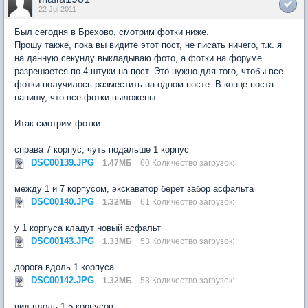
22 Jul 2011
Был сегодня в Брехово, смотрим фотки ниже.
Прошу также, пока вы видите этот пост, не писать ничего, т.к. я
на данную секунду выкладываю фото, а фотки на форуме
разрешается по 4 штуки на пост. Это нужно для того, чтобы все
фотки получилось разместить на одном посте. В конце поста
напишу, что все фотки выложены.
Итак смотрим фотки:
справа 7 корпус, чуть подальше 1 корпус
DSC00139.JPG
1.47МБ
60 Количество загрузок:
между 1 и 7 корпусом, экскаватор берет забор асфальта
DSC00140.JPG
1.32МБ
61 Количество загрузок:
у 1 корпуса кладут новый асфальт
DSC00143.JPG
1.33МБ
53 Количество загрузок:
дорога вдоль 1 корпуса
DSC00142.JPG
1.32МБ
53 Количество загрузок:
вид вдоль 1-5 корпусов