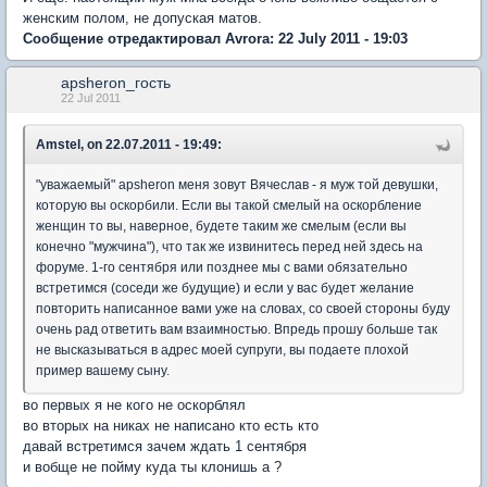
женским полом, не допуская матов.
Сообщение отредактировал Avrora: 22 July 2011 - 19:03
apsheron_гость
22 Jul 2011
Amstel, on 22.07.2011 - 19:49:
"уважаемый" apsheron меня зовут Вячеслав - я муж той девушки,
которую вы оскорбили. Если вы такой смелый на оскорбление
женщин то вы, наверное, будете таким же смелым (если вы
конечно "мужчина"), что так же извинитесь перед ней здесь на
форуме. 1-го сентября или позднее мы с вами обязательно
встретимся (соседи же будущие) и если у вас будет желание
повторить написанное вами уже на словах, со своей стороны буду
очень рад ответить вам взаимностью. Впредь прошу больше так
не высказываться в адрес моей супруги, вы подаете плохой
пример вашему сыну.
во первых я не кого не оскорблял
во вторых на никах не написано кто есть кто
давай встретимся зачем ждать 1 сентября
и вобще не пойму куда ты клонишь а ?