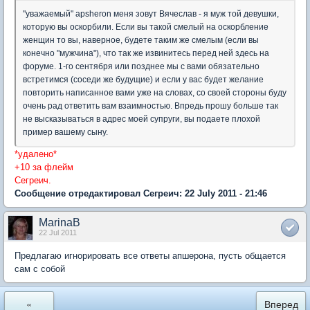
"уважаемый" apsheron меня зовут Вячеслав - я муж той девушки,
которую вы оскорбили. Если вы такой смелый на оскорбление
женщин то вы, наверное, будете таким же смелым (если вы
конечно "мужчина"), что так же извинитесь перед ней здесь на
форуме. 1-го сентября или позднее мы с вами обязательно
встретимся (соседи же будущие) и если у вас будет желание
повторить написанное вами уже на словах, со своей стороны буду
очень рад ответить вам взаимностью. Впредь прошу больше так
не высказываться в адрес моей супруги, вы подаете плохой
пример вашему сыну.
*удалено*
+10 за флейм
Сегреич.
Сообщение отредактировал Сегреич: 22 July 2011 - 21:46
MarinaB
22 Jul 2011
Предлагаю игнорировать все ответы апшерона, пусть общается
сам с собой
«
Вперед