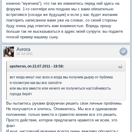
конечно "мужчина"), что так же извинитесь перед ней здесь на
форуме. 1-го сентября или позднее мы с вами обязательно
встретимся (соседи же будущие) и если у вас будет желание
повторить написанное вами уже на словах, со своей стороны
буду очень рад ответить вам взаимностью. Впредь прошу
больше так не высказываться в адрес моей супруги, вы подаете
плохой пример вашему сыну.
Avrora
22 Jul 2011
apsheron, on 22.07.2011 - 18:58:
вот когда кинут нас всех и когда мы получим дырку от бублика
я посмотрю как вы все запоёте
или мы все вместе или нечего не получиться настойчивость
города берёт
Вы пытаетесь руками форумчан решить свои личные проблемы.
Не получается и злитесь. Опомнитесь. Мы все в одинаковом
положении, только вместе и грамотно можем все это решить.
Просто действие, которое предлагаете нравится не всем, это
факт.
И еще: настоящий мужчина всегда очень вежливо общается с