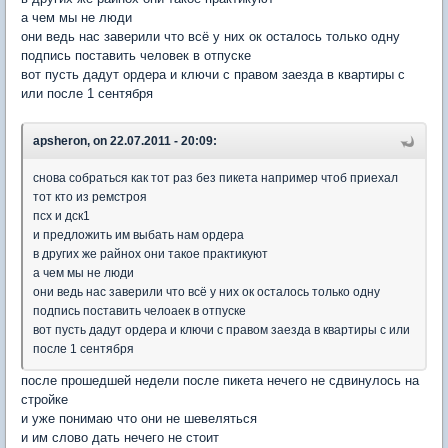
а чем мы не люди
они ведь нас заверили что всё у них ок осталось только одну
подпись поставить человек в отпуске
вот пусть дадут ордера и ключи с правом заезда в квартиры с
или после 1 сентября
apsheron, on 22.07.2011 - 20:09:
снова собраться как тот раз без пикета например чтоб приехал
тот кто из ремстроя
псх и дск1
и предложить им выбать нам ордера
в других же райнох они такое практикуют
а чем мы не люди
они ведь нас заверили что всё у них ок осталось только одну
подпись поставить челоаек в отпуске
вот пусть дадут ордера и ключи с правом заезда в квартиры с или
после 1 сентября
после прошедшей недели после пикета нечего не сдвинулось на
стройке
и уже понимаю что они не шевеляться
и им слово дать нечего не стоит