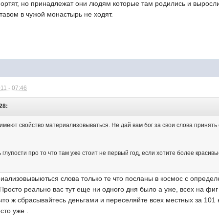
ортят, но принадлежат они людям которые там родились и выросли
тавом в чужой монастырь не ходят.
11 - 07:46
28:
 имеют свойство материализовываться. Не дай вам бог за свои слова принять 
ь глупости про то что там уже стоит не первый год, если хотите более красив
иализовывыються слова только те что посланы в космос с опреде
Просто реально вас тут еще ни одного дня было а уже, всех на фиг
что ж сбрасывайтесь деньгами и переселяйте всех местных за 101
сто уже .