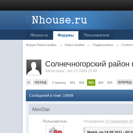
Nhouse.ru
Форумы
Пользователи
Форум Новостройки
→
Новостройки
→
Подмосковье
→
Солнеч
.
Cолнечногорский район 
Автор
jama
,
Jan 13 2008 20:48
«
НАЗАД
ВПЕРЕД
Страниц
561
562
563
564
565
Сообщений в теме: 19848
AlexStar
Пользователь
Отправлено
13 September 20
Maleh, on 14.09.2011 - 00:4