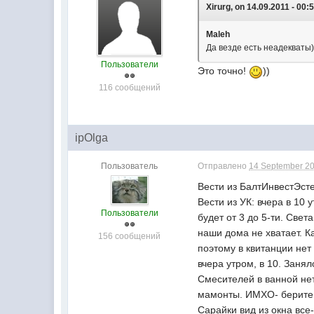
Xirurg, on 14.09.2011 - 00:
Maleh
Да везде есть неадекваты))
Пользователи
Это точно!
))
116 сообщений
ipOlga
Пользователь
Отправлено
14 September 20
Вести из БалтИнвестЭст
Вести из УК: вчера в 10 
Пользователи
будет от 3 до 5-ти. Све
наши дома не хватает. 
156 сообщений
поэтому в квитанции нет 
вчера утром, в 10. Занял
Смесителей в ванной не
мамонты. ИМХО- берите
Сарайки вид из окна все