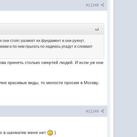
#11248
х они стоят размоет их фундамент и они рухнут.
чикам и по ним прыгать по надеюсь упадут и сломают
ова принять столько смертей людей. И если уж они
более красивые виды, то милости просим в Москву.
#11249
 но в шахматке меня нет
)