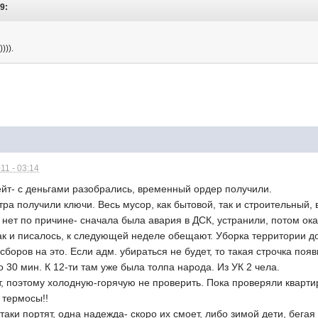
59:
))).
11 - 03:14
ейт- с деньгами разобрались, временный ордер получили.
утра получили ключи. Весь мусор, как бытовой, так и строительный,
та нет по причине- сначала была авария в ДСК, устранили, потом о
Как и писалось, к следующей неделе обещают. Уборка территории д
сборов на это. Если адм. убираться не будет, то такая строчка поя
о 30 мин. К 12-ти там уже была толпа народа. Из УК 2 чела.
т, поэтому холодную-горячую не проверить. Пока проверяли кварт
 термосы!!
-таки портят, одна надежда- скоро их смоет, либо зимой дети, бега