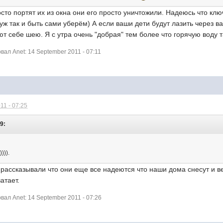
сто портят их из окна они его просто уничтожили. Надеюсь что кл
 уж так и быть сами уберём) А если ваши дети будут лазить через 
т себе шею. Я с утра очень "добрая" тем более что горячую воду т
ал Anet: 14 September 2011 - 07:11
11 - 07:25
59:
))).
рассказывали что они еще все надеются что наши дома снесут и весь
атает.
ал Anet: 14 September 2011 - 07:26