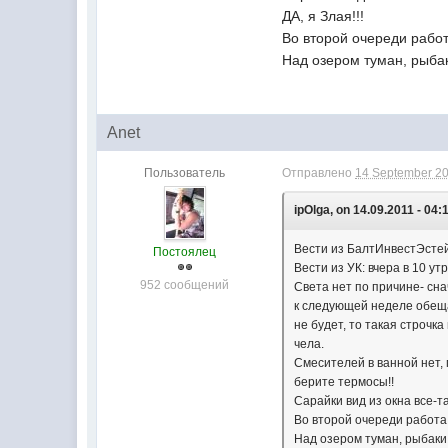
ДА, я Злая!!!
Во второй очереди работа
Над озером туман, рыбак
Anet
Пользователь
Отправлено
14 September 20
ipOlga, on 14.09.2011 - 04:
Вести из БалтИнвестЭстей
Постоялец
Вести из УК: вчера в 10 ут
952 сообщений
Света нет по причине- сна
к следующей неделе обеща
не будет, то такая строчк
чела.
Смесителей в ванной нет,
берите термосы!!
Сарайки вид из окна все-та
Во второй очереди работа п
Над озером туман, рыбаки 