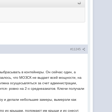
#11245
 выбрасывать в контейнеры. Он сейчас один, а
казалось, что МОЗСК не выдает всей мощности, на
олжна осущесьвляться за счет администрации,
вится- ровно на 2-х среднеазиатов. Ключи получали
иру и делали небольшие замеры, вымерзли как
я по их крышам, поломают им крыши и их снесут.