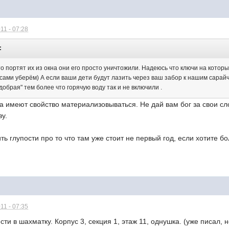
11 - 07:28
:
о портят их из окна они его просто уничтожили. Надеюсь что ключи на которы
 сами уберём) А если ваши дети будут лазить через ваш забор к нашим сарай
добрая" тем более что горячую воду так и не включили .
да имеют свойство материализовываться. Не дай вам бог за свои сл
ву.
ить глупости про то что там уже стоит не первый год, если хотите 
!
11 - 07:35
сти в шахматку. Корпус 3, секция 1, этаж 11, однушка. (уже писал,