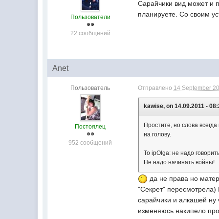
Сарайчики вид может и п
планируете. Со своим ус
Пользователи
22 сообщений
Anet
Пользователь
Отправлено
14 September 20
kawise, on 14.09.2011 - 08:
Простите, но слова всегда
Постоялец
на голову.
952 сообщений
To ipOlga: не надо говорит
Не надо начинать войны!
да не права но матер
"Секрет" пересмотрела) 
сарайчики и алкашей ну 
изменяюсь накипело про