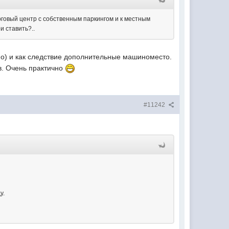
орговый центр с собственным паркингом и к местным
и ставить?..
но) и как следствие дополнительные машиноместо.
в. Очень практично
#11242
у.