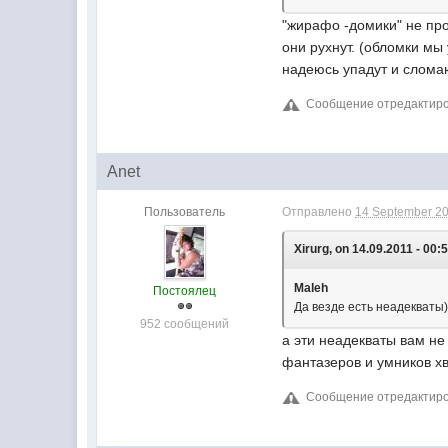
"жирафо -домики" не про
они рухнут. (обломки мы
надеюсь упадут и сломаю
Сообщение отредактиров
Anet
Пользователь
Отправлено
14 September 20
Xirurg, on 14.09.2011 - 00:
Maleh
Постоялец
Да везде есть неадекваты))
952 сообщений
а эти неадекваты вам не 
фантазеров и умников хв
Сообщение отредактиров