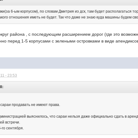
вки(за 6-ым корпусом), по словам Дмитрия из дск, там будет располагаться т
акого отношения иметь не будет. Так что даже не знаю куда машины будем сво
округ района , с последующим расширением дорог (где это возмож
нно перед 1-5 корпусами с зелеными островками в виде апендиксо
11 - 23:53
38:
 сараи продавать не имеют права.
дминистрацией выяснилось, что сараи нельзя даже официально сдать в аренд
ей встречи.
-го сентября.