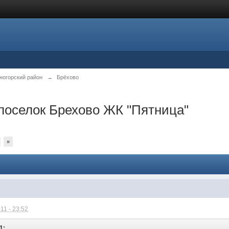
ногорский район
→
Брёхово
поселок Брехово ЖК "Пятница"
»
11 - 23:52
1: