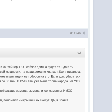
#11246
в контейнеры. Он сейчас один, а будет от 3 до 5-ти.
сей мощности, на наши дома не хватает. Как и писалось,
у в квитанции нет сборов на это. Если адм. убираться
няло 30 мин. К 12-ти там уже была толпа народа. Из УК 2
и небольшие замеры, вымерзли как мамонты. ИМХО-
м, поломают им крыши и их снесут. ДА, я Злая!!!