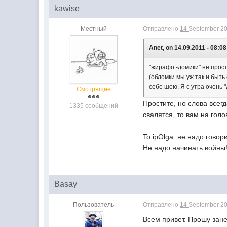
kawise
Местный
Отправлено
14 September 20
Anet, on 14.09.2011 - 08:08
"жирафо -домики" не прост
(обломки мы уж так и быть
себе шею. Я с утра очень "
Смотрящие
Простите, но слова всег
1335 сообщений
свалятся, то вам на голо
To ipOlga: не надо говор
Не надо начинать войны
Basay
Пользователь
Отправлено
14 September 20
Всем привет. Прошу зане