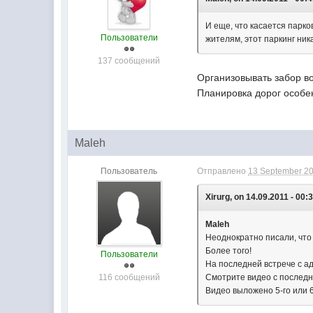
И еще, что касается парко
Пользователи
жителям, этот паркинг ник
137 сообщений
Организовывать забор в
Планировка дорог особе
Maleh
Пользователь
Отправлено
13 September 20
Xirurg, on 14.09.2011 - 00:
Maleh
Неоднократно писали, что
Более того!
Пользователи
На последней встрече с а
116 сообщений
Смотрите видео с последн
Видео выложено 5-го или 6