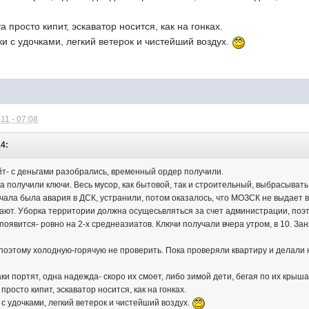
 просто кипит, эскаватор носится, как на гонках.
и с удочками, легкий ветерок и чистейший воздух.
11 - 07:08
14:
т- с деньгами разобрались, временный ордер получили.
ра получили ключи. Весь мусор, как бытовой, так и строительный, выбрасывать 
чала была авария в ДСК, устранили, потом оказалось, что МОЗСК не выдает в
ют. Уборка территории должна осущесьвляться за счет администрации, поэтом
а появится- ровно на 2-х среднеазиатов. Ключи получали вчера утром, в 10. За
 поэтому холодную-горячую не проверить. Пока проверяли квартиру и делал
ки портят, одна надежда- скоро их смоет, либо зимой дети, бегая по их крыша
росто кипит, эскаватор носится, как на гонках.
с удочками, легкий ветерок и чистейший воздух.