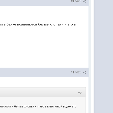
#17425
и в банке появляются белые хлопья - и это в
#17426
являются белые хлопья - и это в кипячоной воде- это