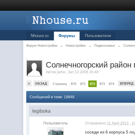
Nhouse.ru
Форумы
Пользователи
Форум Новостройки
→
Новостройки
→
Подмосковье
→
Солнеч
.
Cолнечногорский район 
Автор
jama
,
Jan 13 2008 20:48
«
НАЗАД
ВПЕРЕД
Страниц
870
871
872
873
874
Сообщений в теме: 19848
legiboka
Пользователь
Отправлено
11 April 2012 - 1
соседи из 6 корпуса 5 по