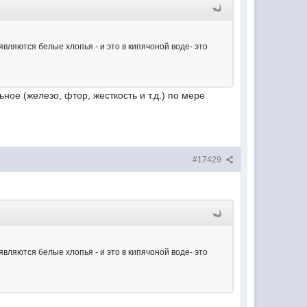
являются белые хлопья - и это в кипячоной воде- это
ое (железо, фтор, жесткость и т.д.) по мере
#17429
являются белые хлопья - и это в кипячоной воде- это