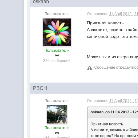
oskaan
Пользователь
Отправлено
11 April 2012 - 1
Приятная новость.
А скажите, накипь в чай
кипячоной воде- это тож
Пользователи
Может вы и из озера вод
276 сообщений
Сообщение отредактирова
PBCH
Пользователь
Отправлено
11 April 2012 - 1
oskaan, on 11.04.2012 - 12
Приятная новость.
Пользователи
А скажите, накипь в чайни
тоже норма? На прежнем м