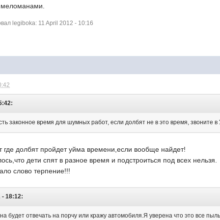
с меломанами.
л legiboka: 11 April 2012 - 10:16
0:42
5:42:
сть законное время для шумных работ, если долбят не в это время, звоните в У
т где долбят пройдет уйма времени,если вообще найдет!
ось,что дети спят в разное время и подстроиться под всех нельзя.
ло слово терпение!!!
 - 18:12:
на будет отвечать на порчу или кражу автомобиля.Я уверена что это все пыл