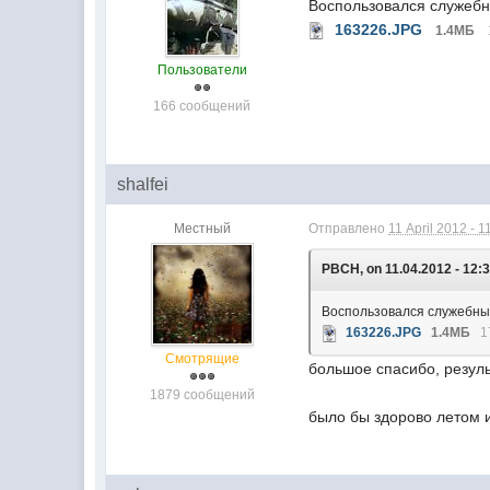
Воспользовался служебн
163226.JPG
1.4МБ
Пользователи
166 сообщений
shalfei
Местный
Отправлено
11 April 2012 - 1
PBCH, on 11.04.2012 - 12:3
Воспользовался служебным
163226.JPG
1.4МБ
1
Смотрящие
большое спасибо, резуль
1879 сообщений
было бы здорово летом и