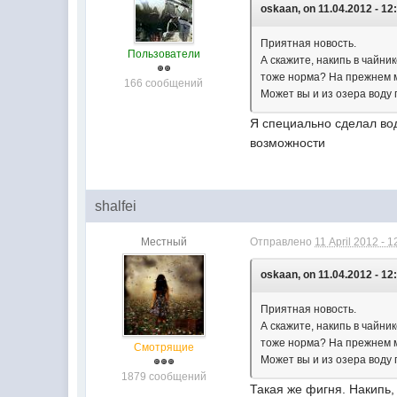
oskaan, on 11.04.2012 - 12
Приятная новость.
Пользователи
А скажите, накипь в чайни
тоже норма? На прежнем м
166 сообщений
Может вы и из озера воду
Я специально сделал вод
возможности
shalfei
Местный
Отправлено
11 April 2012 - 1
oskaan, on 11.04.2012 - 12
Приятная новость.
А скажите, накипь в чайни
тоже норма? На прежнем м
Смотрящие
Может вы и из озера воду
1879 сообщений
Такая же фигня. Накипь,