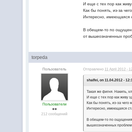
И еще с тех пор как живу
Как бы понять, из-за че
Интересно, имеющаяся с
В обещем-то по ощущения
от вышеозначенных проб
torpeda
Пользователь
Отправлено
11 April 2012 - 1
shalfei, on 11.04.2012 - 12:
Такая же фигня. Накипь, х
И еще с тех пор как живу з
Как бы понять, из-за чего
Пользователи
Интересно, имеющаяся ст
212 сообщений
В обещем-то по ощущениям 
вышеозначенных проблем 