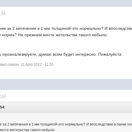
1:54
нике за 2 кипячения в 1 мм толщиной-это нормально? И впоследстви
е норма? На прежнем месте жительства такого небыло.
у проанализируете, думаю всем будет интересно. Пожалуйста.
л oskaan: 11 April 2012 - 11:55
2:04
:54:
ке за 2 кипячения в 1 мм толщиной-это нормально? И впоследствии в банке по
есте жительства такого небыло.