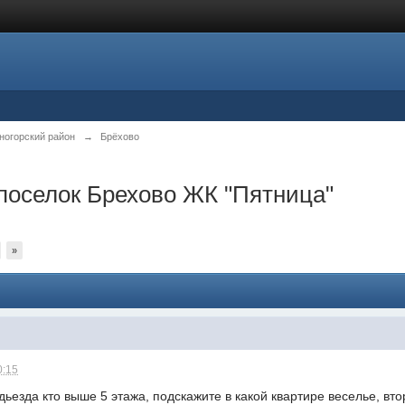
ногорский район
→
Брёхово
поселок Брехово ЖК "Пятница"
»
0:15
дьезда кто выше 5 этажа, подскажите в какой квартире веселье, вто