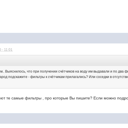
 - 11:01
.. Выяснилось, что при получении счётчиков на воду им выдавали и по два ф
Народ подскажите - фильтры к счётчикам прилагались? Или соседки в отсутств
яют те самые фильтры , про которые Вы пишите? Если можно подро