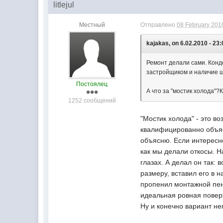
litlejul
Местный
Отправлено
08 February 2010
kajakas, on 6.02.2010 - 23:
Ремонт делали сами. Конд
застройщиком и наличие 
Постоялец
А что за "мостик холода"
1252 сообщений
"Мостик холода" - это в
квалифицированно объясн
объясню. Если интересно 
как мы делали откосы. Н
глазах. А делал он так:
размеру, вставил его в 
пропенил монтажной пен
идеальная ровная поверх
Ну и конечно вариант не