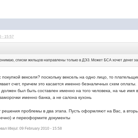
 - 15:57
понимаю, списки жильцов направлены только в ДЭЗ. Может БСА хочет денег 
с покупкой векселя? поскольку вексель на одно лицо, то плательщ
чивает счет, причем это касается именно безналичных схем оплаты. 
р должен был быть составлен именно на того человека, на чье имя
заморочки именно банка, а не салона кухонь
т решения проблемы в два этапа. Пусть оформляют на Вас, а втор
нечно) и переоформите документы
 litlejul: 09 February 2010 - 15:58