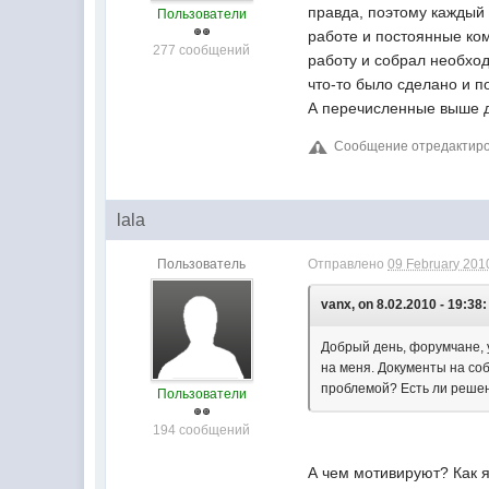
правда, поэтому каждый
Пользователи
работе и постоянные ко
277 сообщений
работу и собрал необход
что-то было сделано и п
А перечисленные выше до
Сообщение отредактирова
lala
Пользователь
Отправлено
09 February 2010
vanx, on 8.02.2010 - 19:38:
Добрый день, форумчане, 
на меня. Документы на со
проблемой? Есть ли реше
Пользователи
194 сообщений
А чем мотивируют? Как 