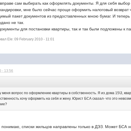
 вправе сам выбирать как оформлять документы. Я для себя выбор
мандировки, мне было сейчас проще оформить налоговый возврат ч
имый пакет документов из предоставленных мною бумаг. И теперь эт
одано не так.
кументы для постановки квартиры, так и так были подложены к па
л Ele: 09 February 2010 - 11:01
 - 13:56
у меня вопрос по оформлению квартиры в собственность. Я из дома 15\3, ква
бственность хочу оформить на себя и жену. Юрист БСА сказал- что это невоз
ние?
я понимаю, списки жильцов направлены только в ДЭЗ. Может БСА 