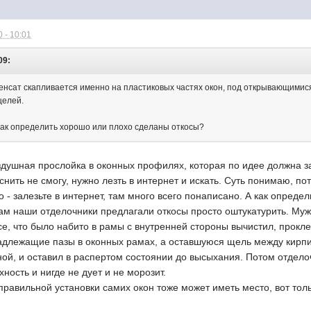
 - 10:01
09:
енсат скапливается именно на пластиковых частях окон, под открывающимися
щелей.
?Как определить хорошо или плохо сделаны откосы?
оздушная прослойка в оконных профилях, которая по идее должна 
ить не смогу, нужно лезть в интернет и искать. Суть понимаю, пот
- залезьте в интернет, там много всего понаписано. А как определи
ам наши отделочники предлагали откосы просто оштукатурить. Муж
 все, что было набито в рамы с внутренней стороны вычистил, прок
надлежащие пазы в оконных рамах, а оставшуюся щель между кирпи
ой, и оставил в распертом состоянии до высыхания. Потом отдело
ность и нигде не дует и не морозит.
правильной установки самих окон тоже может иметь место, вот толь