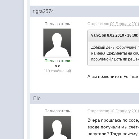
tigra2574
Пользователь
Отправлено
09 February 2010
vanx, on 8.02.2010 - 18:38:
Добрый день, форумчане, 
на меня. Документы на со
проблемой? Есть ли реше
Пользователи
119 сообщений
А вы позвоните в Рег. п
Ele
Пользователь
Отправлено
10 February 2010
Вчера прошлась по сосед
вроде получали мы счётч
напутали? Тогда почему 