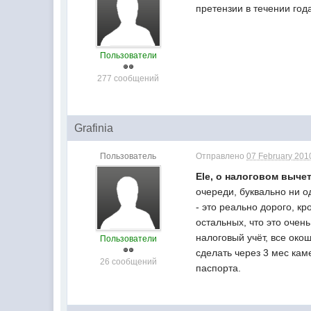
претензии в течении год
Пользователи
277 сообщений
Grafinia
Пользователь
Отправлено
07 February 2010
Ele, о налоговом выче
очереди, буквально ни о
- это реально дорого, к
остальных, что это очен
налоговый учёт, все око
Пользователи
сделать через 3 мес кам
26 сообщений
паспорта.