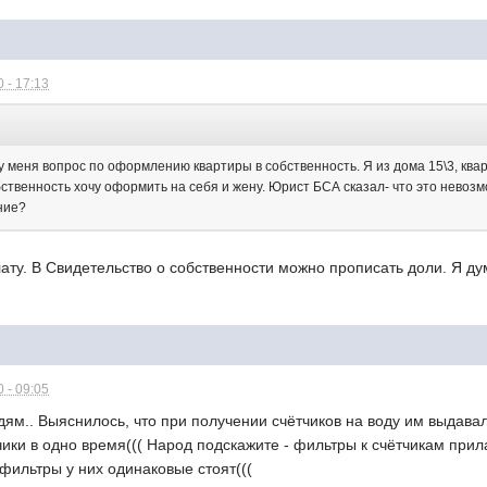
 - 17:13
у меня вопрос по оформлению квартиры в собственность. Я из дома 15\3, ква
бственность хочу оформить на себя и жену. Юрист БСА сказал- что это невоз
ние?
алату. В Свидетельство о собственности можно прописать доли. Я д
 - 09:05
ям.. Выяснилось, что при получении счётчиков на воду им выдавали
ики в одно время((( Народ подскажите - фильтры к счётчикам прила
фильтры у них одинаковые стоят(((