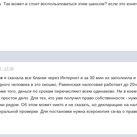
а. Так может и стоит воспользловаться этим шансом? если это конеч
 - 23:38
те
я скачала все бланки через Интернет и за 30 мин их заполнила и 
дного человека в это окошко, Раменская налоговая работает до 20ч 
роме того, деньги по срокам перечисляют всем одинаково. Ни в кое
ь простое дело. Для тех, кто уже получил право собственности - ну
шки рядом. Об этом может никто и не сказать, но декларацию на нал
еральной проверки. Для постановки нужна ксерокопия св-ва о прав