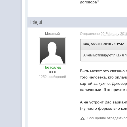
договора?
litlejul
Местный
Отправлено
09 February 2010
lala, on 9.02.2010 - 13:56:
А чем мотивируют? Как я 
Постоялец
Быть может это связано 
1252 сообщений
того человека, кто опла
картой за кухню. Догово
наличными. Это причем 
А не устроит Вас вариан
(ну чисто формально ко
Сообщение отредактировал