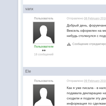
vanx
Пользователь
Отправлено
08 February 2010
Добрый день, форумчане,
Вексель оформлен на мен
нибудь столкнулся с по
Сообщение отредактирова
Пользователи
18 сообщений
Ele
Пользователь
Отправлено
09 February 2010
Как я уже писала - в на
подавала декларацию на 
сходили и подали эту де
информация по сделкам к