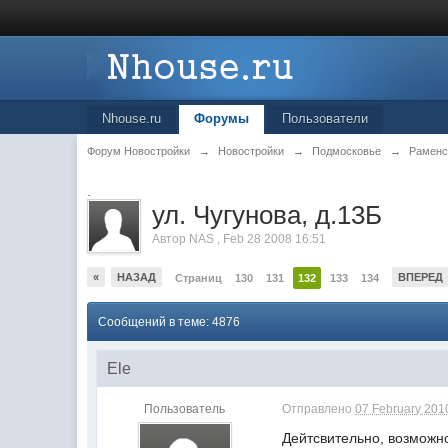
Nhouse.ru
Форумы
Пользователи
Форум Новостройки
→
Новостройки
→
Подмосковье
→
Раменс
.
ул. Чугунова, д.13Б
Автор
NAS
,
Feb 28 2008 16:51
«
НАЗАД
ВПЕРЕД
Страниц
130
131
132
133
134
Сообщений в теме: 4876
Ele
Пользователь
Отправлено
07 February 2010
Дейтсвительно, возможно