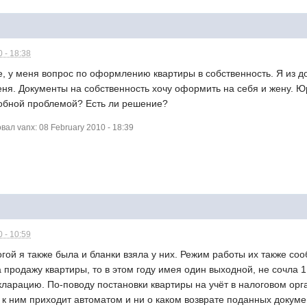
 - 18:38
 у меня вопрос по оформлению квартиры в собственность. Я из до
я. Документы на собственность хочу оформить на себя и жену. Юр
добной проблемой? Есть ли решение?
л vanx: 08 February 2010 - 18:39
 - 10:59
логой я также была и бланки взяла у них. Режим работы их также со
продажу квартиры, то в этом году имея один выходной, не сочла 1
кларацию. По-поводу постановки квартиры на учёт в налоговом орган
 ним приходит автоматом и ни о каком возврате поданных документ