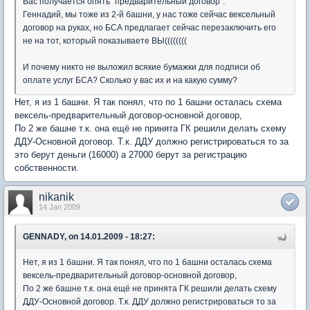
Вас получается опять "предварительный договор".
Геннадий, мы тоже из 2-й башни, у нас тоже сейчас вексельный
договор на руках, но БСА предлагает сейчас перезаключить его
не на тот, который показываете ВЫ((((((((
И почему никто не выложил всякие бумажки для подписи об
оплате услуг БСА? Сколько у вас их и на какую сумму?
Нет, я из 1 башни. Я так понял, что по 1 башни осталась схема
вексель-предварительный договор-основной договор,
По 2 же башне т.к. она ещё не принята ГК решили делать схему
ДДУ-Основной договор. Т.к. ДДУ должно регистрироваться то за
это берут деньги (16000) а 27000 берут за регистрацию
собственности.
nikanik
14 Jan 2009
GENNADY, on 14.01.2009 - 18:27:
Нет, я из 1 башни. Я так понял, что по 1 башни осталась схема
вексель-предварительный договор-основной договор,
По 2 же башне т.к. она ещё не принята ГК решили делать схему
ДДУ-Основной договор. Т.к. ДДУ должно регистрироваться то за