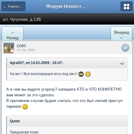
Форум Новостройки
← Раменское
ул. Чугунова, д.13Б
«
Вперед
Назад
»
com
14 Jan 2009
tigra007, on 14.01.2009 - 16:47:
Ну вот ! Вся конспирация коту под хвст!
А в чем вы видете угорозу? напишите КТО и ЧТО КОНКРЕТНО
вам может за это сделать.
В противном случае будем считать что это был легкий приступ
паранои
Quote
Предлагаю план: