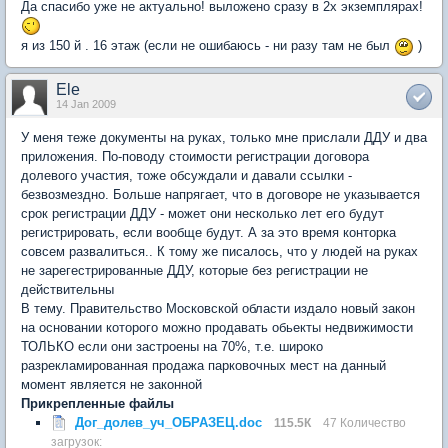
Да спасибо уже не актуально! выложено сразу в 2х экземплярах!
я из 150 й . 16 этаж (если не ошибаюсь - ни разу там не был
)
Ele
14 Jan 2009
У меня теже документы на руках, только мне прислали ДДУ и два
приложения. По-поводу стоимости регистрации договора
долевого участия, тоже обсуждали и давали ссылки -
безвозмездно. Больше напрягает, что в договоре не указывается
срок регистрации ДДУ - может они несколько лет его будут
регистрировать, если вообще будут. А за это время конторка
совсем развалиться.. К тому же писалось, что у людей на руках
не зарегестрированные ДДУ, которые без регистрации не
действительны
В тему. Правительство Московской области издало новый закон
на основании которого можно продавать обьекты недвижимости
ТОЛЬКО если они застроены на 70%, т.е. широко
разрекламированная продажа парковочных мест на данный
момент является не законной
Прикрепленные файлы
Дог_долев_уч_ОБРАЗЕЦ.doc
115.5К
47 Количество
загрузок: