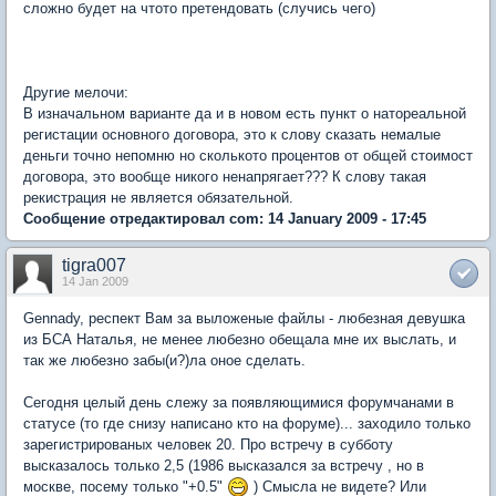
сложно будет на чтото претендовать (случись чего)
Другие мелочи:
В изначальном варианте да и в новом есть пункт о натореальной
регистации основного договора, это к слову сказать немалые
деньги точно непомню но сколькото процентов от общей стоимост
договора, это вообще никого ненапрягает??? К слову такая
рекистрация не является обязательной.
Сообщение отредактировал com: 14 January 2009 - 17:45
tigra007
14 Jan 2009
Gennady, респект Вам за выложеные файлы - любезная девушка
из БСА Наталья, не менее любезно обещала мне их выслать, и
так же любезно забы(и?)ла оное сделать.
Сегодня целый день слежу за появляющимися форумчанами в
статусе (то где снизу написано кто на форуме)... заходило только
зарегистрированых человек 20. Про встречу в субботу
высказалось только 2,5 (1986 высказался за встречу , но в
москве, посему только "+0.5"
) Смысла не видете? Или