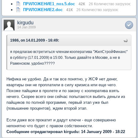
ПРИЛОЖЕНИЕ1_поз.5.doc
42К
26 Количество загрузок:
ПРИЛОЖЕНИЕ2.doc
41К
26 Количество загрузок:
kirgudu
14 Jan 2009
1986, on 14.01.2009 - 16:49:
я предлагаю встретиться членам кооператива "ЖилСтройФинанс"
в субботу (17.01.2009) в 15:00. Только давайте в Москве, а не в
Раменском. удобно?????
Нифика не удобно. Да и так все понятно, у ЖСФ нет денег,
квартиры они не проплатили в силу кризиса или еще чего.
Похоже пайщики в пролете и по закону с кооператива взять
нечего. Скорее всего они сейчас попытаются выбить деньги из
пайщиков по полной программе, первый этап уже был
(повышение процентов), ждем второй этап.
Если даже все прокатит и дадут ключи - еще совершенно
непонятно что будет с правом собственности.
Сообщение отредактировал kirgudu: 14 January 2009 - 18:22