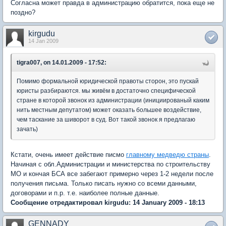
Согласна может правда в администрацию обратится, пока еще не
поздно?
kirgudu
14 Jan 2009
tigra007, on 14.01.2009 - 17:52:
Помимо формальной юридической правоты сторон, это пускай
юристы разбираются. мы живём в достаточно специфической
стране в которой звонок из администрации (инициированый каким
нить местным депутатом) может оказать большее воздействие,
чем таскание за шиворот в суд. Вот такой звонок я предлагаю
зачать)
Кстати, очень имеет действие писмо
главному медведю страны
.
Начиная с обл.Администрации и министерства по строительству
МО и кончая БСА все забегают примерно через 1-2 недели после
получения письма. Только писать нужно со всеми данными,
договорами и п.р. т.е. наиболее полные данные.
Сообщение отредактировал kirgudu: 14 January 2009 - 18:13
GENNADY