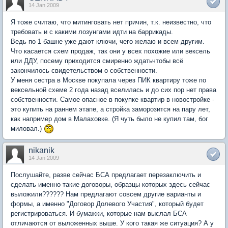
14 Jan 2009
Я тоже считаю, что митинговать нет причин, т.к. неизвестно, что
требовать и с какими лозунгами идти на баррикады.
Ведь по 1 башне уже дают ключи, чего желаю и всем другим.
Что касается схем продаж, так они у всех похожие или вексель
или ДДУ, посему приходится смиренно ждатьчтобы всё
закончилось свидетельством о собственности.
У меня сестра в Москве покупала через ПИК квартиру тоже по
вексельной схеме 2 года назад вселилась и до сих пор нет права
собственности. Самое опасное в покупке квартир в новостройке -
это купить на раннем этапе, а стройка заморозится на пару лет,
как например дом в Малаховке. (Я чуть было не купил там, бог
миловал.)
nikanik
14 Jan 2009
Послушайте, разве сейчас БСА предлагает перезаключить и
сделать именно такие договоры, образцы которых здесь сейчас
выложили?????? Нам предлагают совсем другие варианты и
формы, а именно "Договор Долевого Участия", который будет
регистрироваться. И бумажки, которые нам выслал БСА
отличаются от выложенных выше. У кого такая же ситуация? А у