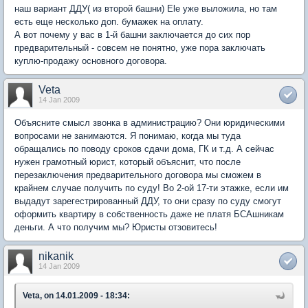
наш вариант ДДУ( из второй башни) Ele уже выложила, но там
есть еще несколько доп. бумажек на оплату.
А вот почему у вас в 1-й башни заключается до сих пор
предварительный - совсем не понятно, уже пора заключать
куплю-продажу основного договора.
Veta
14 Jan 2009
Объясните смысл звонка в администрацию? Они юридическими
вопросами не занимаются. Я понимаю, когда мы туда
обращались по поводу сроков сдачи дома, ГК и т.д. А сейчас
нужен грамотный юрист, который объяснит, что после
перезаключения предварительного договора мы сможем в
крайнем случае получить по суду! Во 2-ой 17-ти этажке, если им
выдадут зарегестрированный ДДУ, то они сразу по суду смогут
оформить квартиру в собственность даже не платя БСАшникам
деньги. А что получим мы? Юристы отзовитесь!
nikanik
14 Jan 2009
Veta, on 14.01.2009 - 18:34: