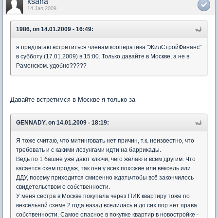
ksana
14 Jan 2009
1986, on 14.01.2009 - 16:49:
я предлагаю встретиться членам кооператива "ЖилСтройФинанс"
в субботу (17.01.2009) в 15:00. Только давайте в Москве, а не в
Раменском. удобно?????
Давайте встретимся в Москве я только за
GENNADY, on 14.01.2009 - 18:19:
Я тоже считаю, что митинговать нет причин, т.к. неизвестно, что
требовать и с какими лозунгами идти на баррикады.
Ведь по 1 башне уже дают ключи, чего желаю и всем другим. Что
касается схем продаж, так они у всех похожие или вексель или
ДДУ, посему приходится смиренно ждатьчтобы всё закончилось
свидетельством о собственности.
У меня сестра в Москве покупала через ПИК квартиру тоже по
вексельной схеме 2 года назад вселилась и до сих пор нет права
собственности. Самое опасное в покупке квартир в новостройке -