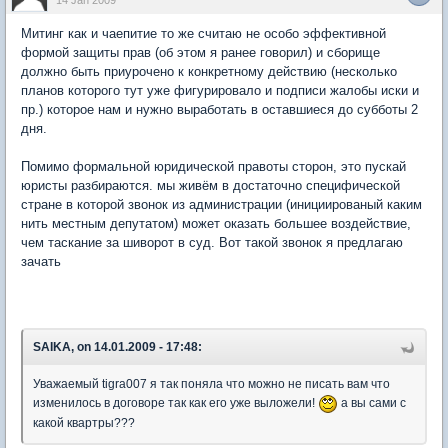
Митинг как и чаепитие то же считаю не особо эффективной
формой защиты прав (об этом я ранее говорил) и сборище
должно быть приурочено к конкретному действию (несколько
планов которого тут уже фигурировало и подписи жалобы иски и
пр.) которое нам и нужно выработать в оставшиеся до субботы 2
дня.
Помимо формальной юридической правоты сторон, это пускай
юристы разбираются. мы живём в достаточно специфической
стране в которой звонок из администрации (инициированый каким
нить местным депутатом) может оказать большее воздействие,
чем таскание за шиворот в суд. Вот такой звонок я предлагаю
зачать
SAIKA, on 14.01.2009 - 17:48:
Уважаемый tigra007 я так поняла что можно не писать вам что
изменилось в договоре так как его уже выложели!
а вы сами с
какой квартры???