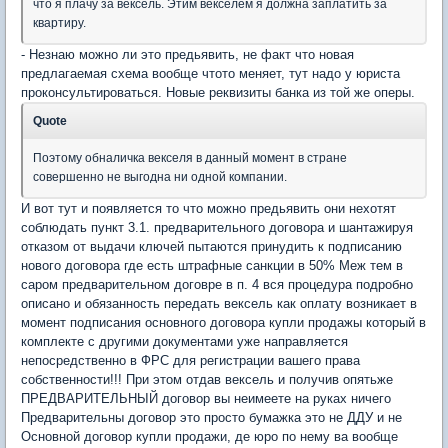
что я плачу за вексель. Этим векселем я должна заплатить за
квартиру.
- Незнаю можно ли это предьявить, не факт что новая
предлагаемая схема вообще чтото меняет, тут надо у юриста
проконсультироваться. Новые реквизиты банка из той же оперы.
Quote
Поэтому обналичка векселя в данный момент в стране
совершенно не выгодна ни одной компании.
И вот тут и появляется то что можно предьявить они нехотят
соблюдать пункт 3.1. предварительного договора и шантажируя
отказом от выдачи ключей пытаются принудить к подписанию
нового договора где есть штрафные санкции в 50% Меж тем в
саром предварительном договре в п. 4 вся процедура подробно
описано и обязанность передать вексель как оплату возникает в
момент подписания основного договора купли продажы который в
комплекте с другими документами уже направляется
непосредственно в ФРС для регистрации вашего права
собственности!!! При этом отдав вексель и получив опятьже
ПРЕДВАРИТЕЛЬНЫЙ договор вы неимеете на руках ничего
Предварительны договор это просто бумажка это не ДДУ и не
Основной договор купли продажи, де юро по нему ва вообще