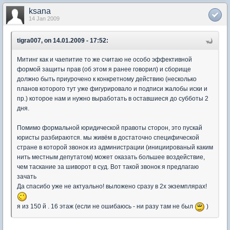
ksana
14 Jan 2009
tigra007, on 14.01.2009 - 17:52:
Митинг как и чаепитие то же считаю не особо эффективной
формой защиты прав (об этом я ранее говорил) и сборище
должно быть приурочено к конкретному действию (несколько
планов которого тут уже фигурировало и подписи жалобы иски и
пр.) которое нам и нужно выработать в оставшиеся до субботы 2
дня.
Помимо формальной юридической правоты сторон, это пускай
юристы разбираются. мы живём в достаточно специфической
стране в которой звонок из администрации (инициированый каким
нить местным депутатом) может оказать большее воздействие,
чем таскание за шиворот в суд. Вот такой звонок я предлагаю
зачать
Да спасибо уже не актуально! выложено сразу в 2х экземплярах!
я из 150 й . 16 этаж (если не ошибаюсь - ни разу там не был
)