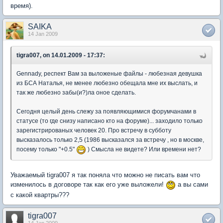
время).
SAIKA
14 Jan 2009
tigra007, on 14.01.2009 - 17:37:
Gennady, респект Вам за выложеные файлы - любезная девушка
из БСА Наталья, не менее любезно обещала мне их выслать, и
так же любезно забы(и?)ла оное сделать.
Сегодня целый день слежу за появляющимися форумчанами в
статусе (то где снизу написано кто на форуме)... заходило только
зарегистрированых человек 20. Про встречу в субботу
высказалось только 2,5 (1986 высказался за встречу , но в москве,
посему только "+0.5"
) Смысла не видете? Или времени нет?
Уважаемый tigra007 я так поняла что можно не писать вам что
изменилось в договоре так как его уже выложели!
а вы сами
с какой квартры???
tigra007
14 Jan 2009