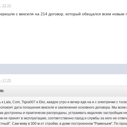
- 22:15
перешли с векселя на 214 договор, который обещался всем новым 
- 17:25
06:
к Lala, Com, Tigra007 и Eko, каждое утро и вечер идя на и с электрички с т
еспокоит дата погашения векселя и заключения основного договора. Мы всем 
дома достроены и практически распроданы, устраивать кидалово застройщик н
 дом не принят в эксплуатацию, соответственно город и службы за него не отв
тный". Сам живу в 300 м от стройки, в доме построенном "Раменьем". По прош