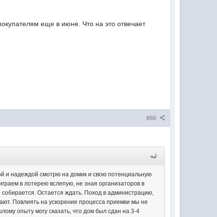
покупателям еще в июне. Что на это отвечает
#86
оской и надеждой смотрю на домик и свою потенциальную
играем в лотерею вслепую, не зная организаторов в
е собирается. Остается ждать. Поход в администрацию,
ечают. Повлиять на ускорение процесса приемки мы не
лому опыту могу сказать, что дом был сдан на 3-4