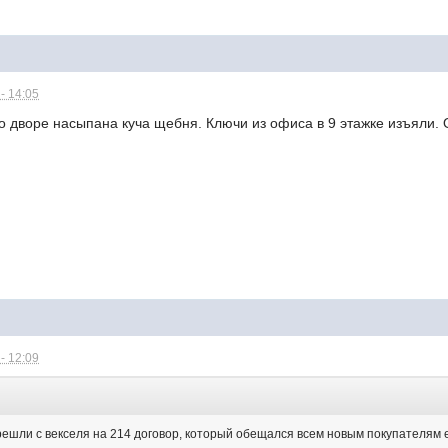
- 14:05
о дворе насыпана куча щебня. Ключи из офиса в 9 этажке изъяли.
- 12:09
ерешли с векселя на 214 договор, который обещался всем новым покупателям 