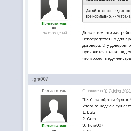
Давайте все же надеяться 
все нормально, их устраив
Пользователи
Дело в том, что застрой
194 сообщений
непосредственно для про
договора. Эту доверенно
приходится только надея
что можно, в администр
tigra007
Пользователь
Отправлено
01 October 2008 
"Eko", четвёртым будете
Итого за неделю сущест
1. Lala
2. Com
3. Tigra007
Пользователи