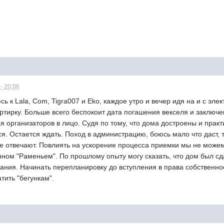
- 20:06
ь к Lala, Com, Tigra007 и Eko, каждое утро и вечер идя на и с эле
тирку. Больше всего беспокоит дата погашения векселя и заключе
я организаторов в лицо. Судя по тому, что дома достроены и прак
я. Остается ждать. Поход в администрацию, боюсь мало что даст, т
не отвечают. Повлиять на ускорение процесса приемки мы не можем
нном "Раменьем". По прошлому опыту могу сказать, что дом был сд
пания. Начинать перепланировку до вступления в права собственн
тить "бегункам".