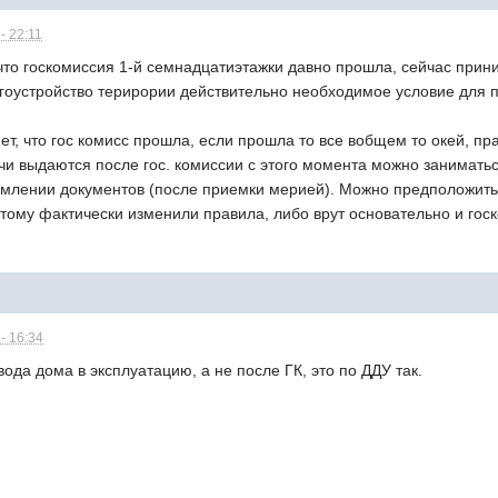
- 22:11
что госкомиссия 1-й семнадцатиэтажки давно прошла, сейчас прини
агоустройство терирории действительно необходимое условие для 
ет, что гос комисс прошла, если прошла то все вобщем то окей, п
ючи выдаются после гос. комиссии с этого момента можно занимат
млении документов (после приемки мерией). Можно предположить 
тому фактически изменили правила, либо врут основательно и гос
- 16:34
ода дома в эксплуатацию, а не после ГК, это по ДДУ так.