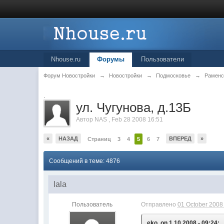
Nhouse.ru
Форумы
Пользователи
Форум Новостройки
→
Новостройки
→
Подмосковье
→
Раменс
.
ул. Чугунова, д.13Б
Автор
NAS
,
Feb 28 2008 16:51
«
НАЗАД
ВПЕРЕД
»
Страниц
3
4
5
6
7
Сообщений в теме: 4876
lala
Пользователь
Отправлено
01 October 2008 
eko, on 1.10.2008 - 09:24: