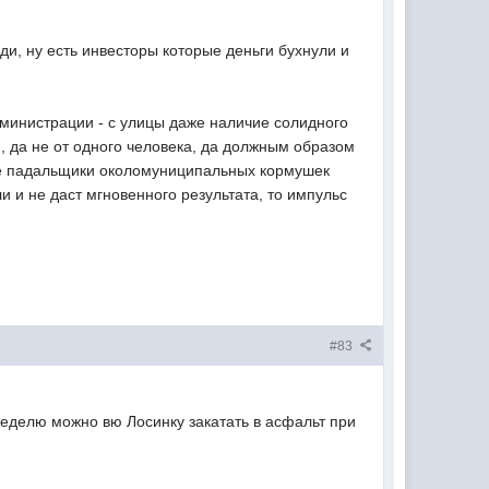
ди, ну есть инвесторы которые деньги бухнули и
министрации - с улицы даже наличие солидного
, да не от одного человека, да должным образом
все падальщики околомуниципальных кормушек
и и не даст мгновенного результата, то импульс
#83
 неделю можно вю Лосинку закатать в асфальт при