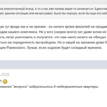
на благополучный исход. А то у нас уже паника какая-то начинается. Единстве
ает данная ситуация или им все равно. Было бы хорошо, если бы еще кто-ниб
щик тут вроде как и не причем - он ничего кроме векселей не прод
даж нашего комплекса. Ни у кого (скорее всего) нет даже копии и
сть легко уничтожить и получится, что нам никто ничего не обещал 
ться на порядочность застройщика. Но и овцой на заклание доже бы
ации Раменского. Лучше, если ходоком будет солидный мужчина.
- 22:50
?!
вования "вопроса" набралосьлось 4 небезразличных квартиры: