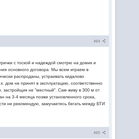
#84
ктрички с тоской и надеждой смотрю на домик и
ния основного договора. Мы всем играем в
тически распроданы, устраивать кидалово
.к. дом не принят в эксплуатацию, соответственно
, застройщик не "местный". Сам живу в 300 м от
ан на 3-4 месяца позже установленного срока,
ости не рекомендую, замучаетесь бегать между БТИ
#85