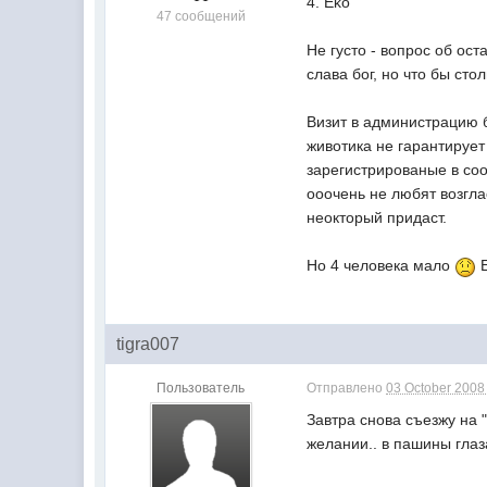
4. Eko
47 сообщений
Не густо - вопрос об ос
слава бог, но что бы стол
Визит в администрацию 
животика не гарантирует
зарегистрированые в со
ооочень не любят возгла
неокторый придаст.
Но 4 человека мало
Е
tigra007
Пользователь
Отправлено
03 October 2008 
Завтра снова съезжу на 
желании.. в пашины глаз