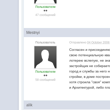
Пользователи
47 сообщений
Mestnyi
Пользователь
Отправлено
04 October 2008 
Согласен и присоединяюс
свою потенциальную квар
лотерею вслепую, не зна
застройщик не собираетс
город и службы за него 
Пользователи
стройки, в доме построе
58 сообщений
хотя строила "своя" ком
и Архитектурой, либо пла
alik