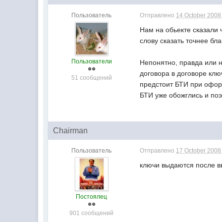
Пользователь
Отправлено
14 October 2008 
Нам на обьекте сказали 
слову сказать точнее бл
Пользователи
Непонятно, правда или н
договора в договоре кл
51 сообщений
предстоит БТИ при офор
БТИ уже обожглись и поэ
Chairman
Пользователь
Отправлено
17 October 2008 
ключи выдаются после вв
Постоялец
901 сообщений