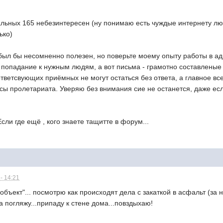
тальных 165 небезинтересен (ну понимаю есть чуждые интернету лю
ько)
был бы несомненно полезен, но поверьте моему опыту работы в ад
 попадание к нужным людям, а вот письма - грамотно составленые 
ответсвующих приёмных не могут остаться без ответа, а главное 
сы пролетариата. Уверяю без внимания сие не останется, даже есл
сли где ещё , кого знаете тащитте в форум...
- 14:21
"объект"... посмотрю как происходят дела с закаткой в асфальт (за
а погляжу...припаду к стене дома...повздыхаю!