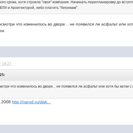
ого срока, хотя строила "своя" компания. Начинать перепланировку до вступ
БТИ и Архитектурой, либо платить "бегункам".
посмотри что изменилось во дворе... не появился ли асфальт или хо
ок
- 19:27
:25:
смотри что изменилось во дворе... не появился ли асфальт или хотя бы катки
0.2008
http://narod.ru/disk...