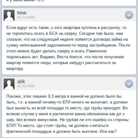
trew
02 Jul 2009
Если вдруг есть такие, у кого квартира куплена в рассрочку, то
не торопитесь ехать в БСА на сверку. Сегодня там были, нам
сказали, что на следующей неделе появятся договора займа на
сумму непогашенной задолженности перед застройщиком. После
этого можно будет делать сверку и ехать Раменское
подписывать акт. Видимо, Веста боится, что после получения
квартир появятся люди, которые забудут рассчитаться за
квартиру.
alik
02 Jul 2009
Похоже, этих лишних 0,3 метра в ванной не должно было бы
быть, т.к. в ванной почему-то БТИ ничего не вычитает, а должен
был вычесть из всей площади то место, где трубы проходят. Во
всяком случае у меня в распечатке ванна обозначена как дл х
шир, без всяких минусовок. Не грубая ли это ошибка со стороны
БТИ? То место, где стоят трубы, не должно считаться
фактической площадью и должно быть вычтено. Или как?