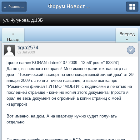
Форум Новостройки
← Раменское
ул. Чугунова, д.13Б
«
Вперед
Назад
»
tigra2574
02 Jul 2009
[quote name='KORAN' date='2.07.2009 - 13:56' post='183324']
Да нет, вы немного не правы! Мне именно дали тех.паспотр на
дом - "Технический паспорт на многоквартирный жилой дом" от 29
января 2009 г. это его точное название, а выше шапка про
"Раменский филиал ГУП МО "МОБТИ" с подписями и печатью на
последней странице - конечно копия этого документа! (просто я
брал не весь документ он огромный а копии страниц с моей
квартирой)
Вот именно, на дом. А на квартиру нужно будет получать
отдельно.
По поводу короба я спрашивала в БСА, они сказали что не за