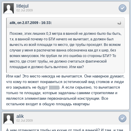
litlejul
02 Jul 2009
alik, on 2.07.2009 - 16:33:
Похоже, этих лишних 0,3 метра в ванной не должно было бы быть,
т.к. в ванной почему-то БТИ ничего не вычитает, а должен был
вычесть из всей площади то место, где трубы проходят. Во всяком
случае у меня в распечатке ванна обозначена как дл х шир, без
всяких минусовок. Не грубая ли это ошибка со стороны БТИ? То
место, где стоят трубы, не должно считаться фактической
площадью и должно быть вычтено. Или как?
Или как! Это место никогда не вычитается. Они наверное думают,
что кому-то может понравиться эстетический вид стояков и люди
его закрывать не будут ))))))))). А если серьезно, то вычитаются
только те площади, которые заделаны самими строителями и
являются элементами первоначальной конструкции. Все
остальное входит в общую площадь квартиры
alik
02 Jul 2009
А чем отличаются трубы на кухне от труб в ванной? И там, и там