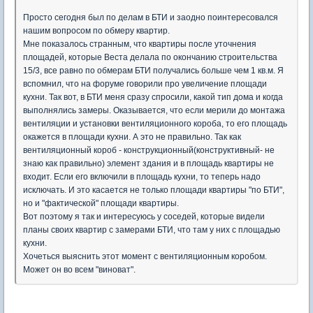
Просто сегодня был по делам в БТИ и заодно поинтересовался
нашим вопросом по обмеру квартир.
Мне показалось странным, что квартиры после уточнения
площадей, которые Веста делала по окончанию строительства
15/3, все равно по обмерам БТИ получались больше чем 1 кв.м. Я
вспомнил, что на форуме говорили про увеличение площади
кухни. Так вот, в БТИ меня сразу спросили, какой тип дома и когда
выполнялись замеры. Оказывается, что если мерили до монтажа
вентиляции и установки вентиляционного короба, то его площадь
окажется в площади кухни. А это не правильно. Так как
вентиляционный короб - конструкционный(конструктивный- не
знаю как правильно) элемент здания и в площадь квартиры не
входит. Если его включили в площадь кухни, то теперь надо
исключать. И это касается не только площади квартиры "по БТИ",
но и "фактической" площади квартиры.
Вот поэтому я так и интересуюсь у соседей, которые видели
планы своих квартир с замерами БТИ, что там у них с площадью
кухни.
Хочеться выяснить этот момент с вентиляционным коробом.
Может он во всем "виноват".