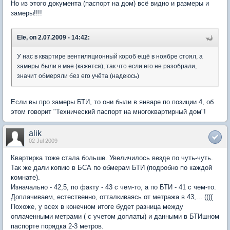
Но из этого документа (паспорт на дом) всё видно и размеры и
замеры!!!!
Ele, on 2.07.2009 - 14:42:
У нас в квартире вентиляционный короб ещё в ноябре стоял, а
замеры были в мае (кажется), так что если его не разобрали,
значит обмеряли без его учёта (надеюсь)
Если вы про замеры БТИ, то они были в январе по позиции 4, об
этом говорит "Технический паспорт на многоквартирный дом"!
alik
02 Jul 2009
Квартирка тоже стала больше. Увеличилось везде по чуть-чуть.
Так же дали копию в БСА по обмерам БТИ (подробно по каждой
комнате).
Изначально - 42,5, по факту - 43 с чем-то, а по БТИ - 41 с чем-то.
Доплачиваем, естественно, отталкиваясь от метража в 43,... ((((
Похоже, у всех в конечном итоге будет разница между
оплаченными метрами ( с учетом доплаты) и данными в БТИшном
паспорте порядка 2-3 метров.