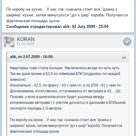
По коробу на кухне... У нас так: сначала стоит вся "длина х
ширина" кухни, затем минусуется "дл х шир" короба. Получается
фактическая площадь кухни.
Сообщение отредактировал alik: 02 July 2009 - 15:04
KORAN
02 Jul 2009
alik, on 2.07.2009 - 16:00:
Квартирка тоже стала больше. Увеличилось везде по чуть-чуть.
Так же дали копию в БСА по обмерам БТИ (подробно по каждой
комнате).
Изначально - 42,5, по факту - 43 с чем-то, а по БТИ - 41 с чем-то.
Доплачиваем, естественно, отталкиваясь от метража в 43,... ((((
Похоже, у всех в конечном итоге будет разница между
оплаченными метрами ( с учетом доплаты) и данными в БТИшном
паспорте порядка 2-3 метров.
По коробу на кухне... У нас так: сначала стоит вся "длина х
ширина" кухни, затем минусуется "дл х шир" короба. Получается
фактическая площадь кухни.