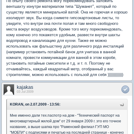
По опыту своего ремонта могу порекомендовать заложить
вентшахту изнутри материалом типа "Шуманет", который по
существу является минеральной ватой. Она не горючая и хорошо
изолирует звук. Вы когда снимете гипсокартоновые листы, то
увидите, что внутри она почти полая и там много свободного
места вокруг воздуховодов. Кроме того могу порекомендовать,
кому конечно это покажется удобным, развести внутри шахты
водопровод и канализацию для кухни. Также ее можно
использовать как фальшстену для различного рода инсталяций
(например установить потайной бачок для унитаза в ванной
комнате, провести коммуникации для ванной в этом коробе,
установить потайные смесители и т.д. и т. п. Поэтому не
отчаивайтесь, каждый квадратный метр, отобранный у вас
строителями, можно использовать с пользой для себя )))))))))))))
kajakas
03 Jul 2009
KORAN, on 2.07.2009 - 13:56:
Мне именно дали тех.паспотр на дом - "Технический паспорт на
многоквартирный жилой дом" от 29 января 2009 г. это его точное
название, а выше шапка про "Раменский филиал ГУП МО
"МОБТИ" с подписями и печатью на последней странице - конечно