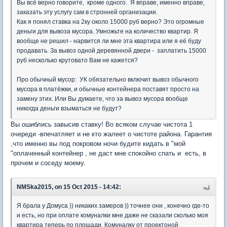
Вы всё верно говорите, кроме одного. Я вправе, именно вправе,
заказать эту услугу сам в стронней организации.
Как я понял ставка на 2ку около 15000 руб верно? Это огромные
деньги для вывоза мусора. Умножьте на количество квартир. Я
вообще не решил - нарвится ли мне эта квартира или я её буду
продавать. За вывоз одной деревянной двери - заплатить 15000
руб несколько крутовато Вам не кажется?
Про обычный мусор: УК обязательно включит вывоз обычного
мусора в платёжки, и обычные контейнера поставят просто на
замену этих. Или Вы думаете, что за вывоз мусора вообще
никогда деньги взыматься не будут?
Вы ошиблись завысив ставку! Во всяком случае чистота 1
очереди -впечатляет и не кто жалеет о чистоте района. Гарантия
,что именно вы под покровом ночи будите кидать в "мой
"оплаченный контейнер , не даст мне спокойно спать и есть, в
прочем и соседу моему.
NMSka2015, on 15 Oct 2015 - 14:42:
Я брала у Домуса )) никаких замеров )) точнее они , конечно где-то
и есть, но при оплате комуналки мне даже не сказали сколько моя
квартира теперь по площади. Комуналку от проектоной