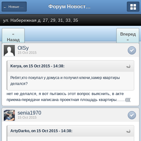
Форум Новостройки
← Новые Водники
ул. Набережная д. 27, 29, 31, 33, 35
«
Вперед
Назад
»
OlSy
15 Oct 2015
Kerya, on 15 Oct 2015 - 14:38:
Ребят,кто покупал у домуса и получил ключи,замер квартиры
делался?
нет не делался, я вот пытаюсь этот вопрос выяснить, в акте
приема-передачи написана проектная площадь квартиры.......((((
senia1970
15 Oct 2015
ArtyDarko, on 15 Oct 2015 - 14:38: