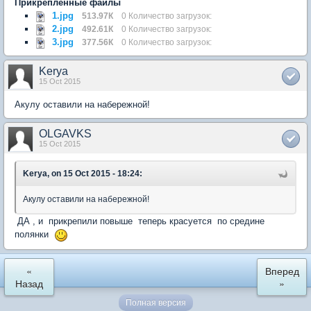
Прикрепленные файлы
1.jpg
513.97К
0 Количество загрузок:
2.jpg
492.61К
0 Количество загрузок:
3.jpg
377.56К
0 Количество загрузок:
Kerya
15 Oct 2015
Акулу оставили на набережной!
OLGAVKS
15 Oct 2015
Kerya, on 15 Oct 2015 - 18:24:
Акулу оставили на набережной!
ДА , и прикрепили повыше теперь красуется по средине
полянки
«
Вперед
Назад
»
Полная версия