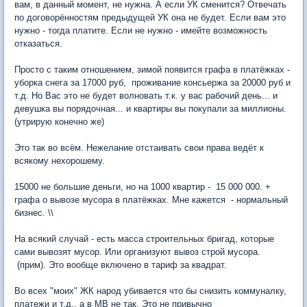
вам, в данный момент, не нужна. А если УК сменится? Отвечать
по договорённостям предыдущей УК она не будет. Если вам это
нужно - тогда платите. Если не нужно - имейте возможность
отказаться.
Просто с таким отношением, зимой появится графа в платёжках -
уборка снега за 17000 руб, проживание консьержа за 20000 руб и
т.д. Но Вас это не будет волновать т.к. у вас рабочий день... и
девушка вы порядочная... и квартиры вы покупали за миллионы.
(утрирую конечно же)
Это так во всём. Нежелание отстаивать свои права ведёт к
всякому нехорошему.
15000 не большие деньги, но на 1000 квартир - 15 000 000. +
графа о вывозе мусора в платёжках. Мне кажется - нормальный
бизнес. \\
На всякий случай - есть масса строительных бригад, которые
сами вывозят мусор. Или организуют вывоз строй мусора.
(прим). Это вообще включено в тариф за квадрат.
Во всех "моих" ЖК народ убивается что бы снизить коммуналку,
платежи и т.д,, а в МВ не так. Это не привычно