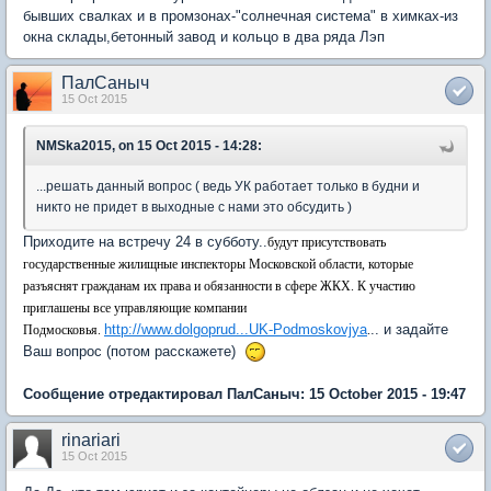
бывших свалках и в промзонах-"солнечная система" в химках-из
окна склады,бетонный завод и кольцо в два ряда Лэп
ПалСаныч
15 Oct 2015
NMSka2015, on 15 Oct 2015 - 14:28:
...решать данный вопрос ( ведь УК работает только в будни и
никто не придет в выходные с нами это обсудить )
Приходите на встречу 24 в субботу..
будут присутствовать
государственные жилищные инспекторы Московской области, которые
разъяснят гражданам их права и обязанности в сфере ЖКХ. К участию
приглашены все управляющие компании
http://www.dolgoprud...UK-Podmoskovjya
.. и задайте
Подмосковья.
.
Ваш вопрос (потом расcкажете)
Сообщение отредактировал ПалСаныч: 15 October 2015 - 19:47
rinariari
15 Oct 2015