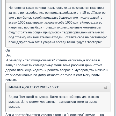
Непонятна такая принципиальность когда покупаются квартиры
за миллионы,собрались ее продать добавьте эти 15 тыс)))выж ее
уже с прибылью своей продавать будете.я уже писала-давайте
всеми 1000 квартирами закажем себе 1000 контейнеров..а я вот
например против буду что ваши индивидуальные контейнеры
будут стоять на общей придомовой территории,занимать место
под стоянку или мешать пешеходам....ставьте себе на лестничную
площадку-только вот я уверена соседи ваши будут в "восторге"
Ой
Это
Я ремарку к "возмущаюшимся" хотела написать,а попала в
вашу.Я полность солидарна-у меня тоже рабочий день стоит
дорого чтоб еще ходить и решать вопрос с мусором,так можно и
от обслуживания по дому отказаться-типа я сам могу полы
помыть...
iMarseilLe, on 15 Oct 2015 - 15:21:
Видел. Там такой же мусор. Такие же контейнеры для вывоза
мусора. И, по-моему, мои друзья там платили тоже за вывоз
мусора.
Ага и прстройки этого урбана стоят на "нелеквид" земле.....на