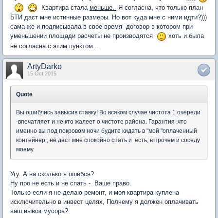
Квартира стала
меньше.
Я согласна, что только план
БТИ даст мне истинные размеры. Но вот куда мне с ними идти?)))
сама же и подписывала в свое время договор в котором при
уменьшении площади расчеты не производятся
хоть и была
не согласна с этим пунктом...
ArtyDarko
15 Oct 2015
Quote
Вы ошиблись завысив ставку! Во всяком случае чистота 1 очереди
-впечатляет и не кто жалеет о чистоте района. Гарантия ,что
именно вы под покровом ночи будите кидать в "мой "оплаченный
контейнер , не даст мне спокойно спать и есть, в прочем и соседу
моему.
Угу. А на сколько я ошибся?
Ну про не есть и не спать - Ваше право.
Только если я не делаю ремонт, и моя квартира куплена
исключительно в инвест целях, Полчему я должен оплачивать
ваш вывоз мусора?