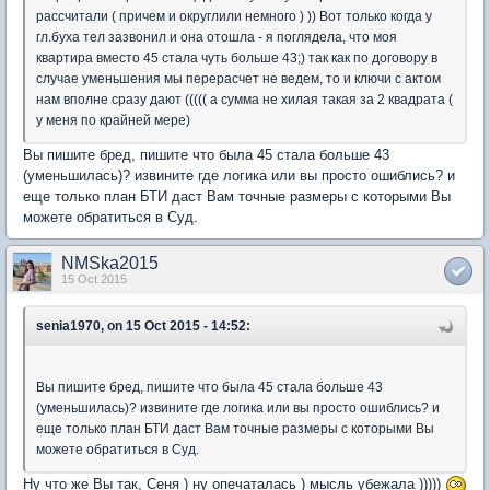
рассчитали ( причем и округлили немного ) )) Вот только когда у
гл.буха тел зазвонил и она отошла - я поглядела, что моя
квартира вместо 45 стала чуть больше 43;) так как по договору в
случае уменьшения мы перерасчет не ведем, то и ключи с актом
нам вполне сразу дают ((((( а сумма не хилая такая за 2 квадрата (
у меня по крайней мере)
Вы пишите бред, пишите что была 45 стала больше 43
(уменьшилась)? извините где логика или вы просто ошиблись? и
еще только план БТИ даст Вам точные размеры с которыми Вы
можете обратиться в Суд.
NMSka2015
15 Oct 2015
senia1970, on 15 Oct 2015 - 14:52:
Вы пишите бред, пишите что была 45 стала больше 43
(уменьшилась)? извините где логика или вы просто ошиблись? и
еще только план БТИ даст Вам точные размеры с которыми Вы
можете обратиться в Суд.
Ну что же Вы так, Сеня ) ну опечаталась ) мысль убежала )))))