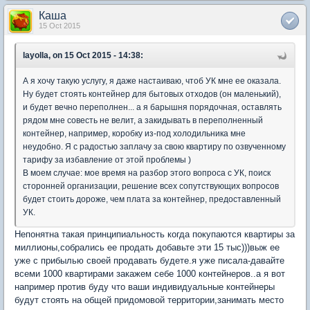
Каша
15 Oct 2015
layolla, on 15 Oct 2015 - 14:38:
А я хочу такую услугу, я даже настаиваю, чтоб УК мне ее оказала.
Ну будет стоять контейнер для бытовых отходов (он маленький),
и будет вечно переполнен... а я барышня порядочная, оставлять
рядом мне совесть не велит, а закидывать в переполненный
контейнер, например, коробку из-под холодильника мне
неудобно. Я с радостью заплачу за свою квартиру по озвученному
тарифу за избавление от этой проблемы )
В моем случае: мое время на разбор этого вопроса с УК, поиск
сторонней организации, решение всех сопутствующих вопросов
будет стоить дороже, чем плата за контейнер, предоставленный
УК.
Непонятна такая принципиальность когда покупаются квартиры за
миллионы,собрались ее продать добавьте эти 15 тыс)))выж ее
уже с прибылью своей продавать будете.я уже писала-давайте
всеми 1000 квартирами закажем себе 1000 контейнеров..а я вот
например против буду что ваши индивидуальные контейнеры
будут стоять на общей придомовой территории,занимать место