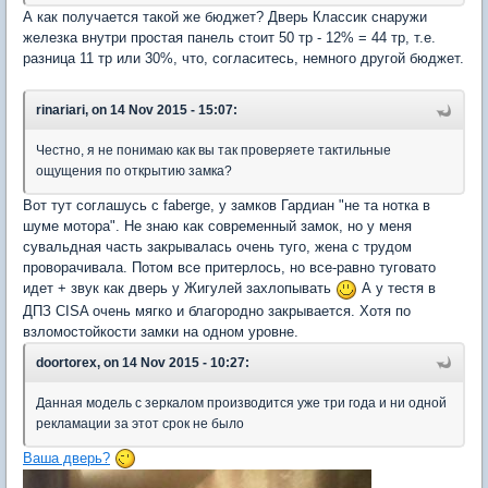
А как получается такой же бюджет? Дверь Классик снаружи
железка внутри простая панель стоит 50 тр - 12% = 44 тр, т.е.
разница 11 тр или 30%, что, согласитесь, немного другой бюджет.
rinariari, on 14 Nov 2015 - 15:07:
Честно, я не понимаю как вы так проверяете тактильные
ощущения по открытию замка?
Вот тут соглашусь с faberge, у замков Гардиан "не та нотка в
шуме мотора". Не знаю как современный замок, но у меня
сувальдная часть закрывалась очень туго, жена с трудом
проворачивала. Потом все притерлось, но все-равно туговато
идет + звук как дверь у Жигулей захлопывать
А у тестя в
ДПЗ CISA очень мягко и благородно закрывается. Хотя по
взломостойкости замки на одном уровне.
doortorex, on 14 Nov 2015 - 10:27:
Данная модель с зеркалом производится уже три года и ни одной
рекламации за этот срок не было
Ваша дверь?