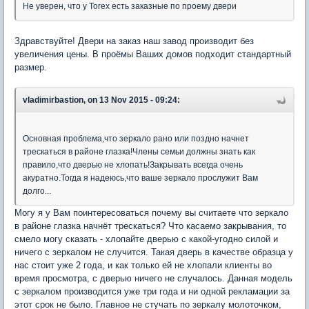
Не уверен, что у Torex есть заказные по проему двери
Здравствуйте! Двери на заказ наш завод производит без
увеличения цены. В проёмы Ваших домов подходит стандартный
размер.
vladimirbastion, on 13 Nov 2015 - 09:24:
Основная проблема,что зеркало рано или поздно начнет
трескаться в районе глазка!Члены семьи должны знать как
правило,что дверью не хлопать!Закрывать всегда очень
акуратно.Тогда я надеюсь,что ваше зеркало прослужит Вам
долго...
Могу я у Вам поинтересоваться почему вы считаете что зеркало
в районе глазка начнёт трескаться? Что касаемо закрывания, то
смело могу сказать - хлопайте дверью с какой-угодно силой и
ничего с зеркалом не случится. Такая дверь в качестве образца у
нас стоит уже 2 года, и как только ей не хлопали клиенты во
время просмотра, с дверью ничего не случалось. Данная модель
с зеркалом производится уже три года и ни одной рекламации за
этот срок не было. Главное не стучать по зеркалу молоточком,