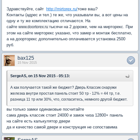
Здравствуйте, сайт
http://mirtorex.ru/
тоже ваш?
Контакты (адрес и тел.) те же, что указывали вы, а вот цены на
одну и ту же комплектацию отличаются. На
сайте
тысячи на 2 дороже, чем на мирторекс. При
www.doortorex.ru
этом на сайте мирторекс указано, что замер и монтаж бесплатно,
а на доорторекс дополнительно оплачивается установка 2500
руб.
bax125
15 Nov 2015
SergeAS, on 15 Nov 2015 - 05:13:
А как получается такой же бюджет? Дверь Классик снаружи
железка внутри простая панель стоит 50 тр - 12% = 44 тр, т.е.
разница 11 тр или 30%, что, согласитесь, немного другой бюджет.
вы только замки одинаковые посчитайте
сама дверь классик стоит 24000 и замок чиза 12800+ панель
на сайте есть калькулятор двери
да и качество самой двери и конструкция не сопоставима