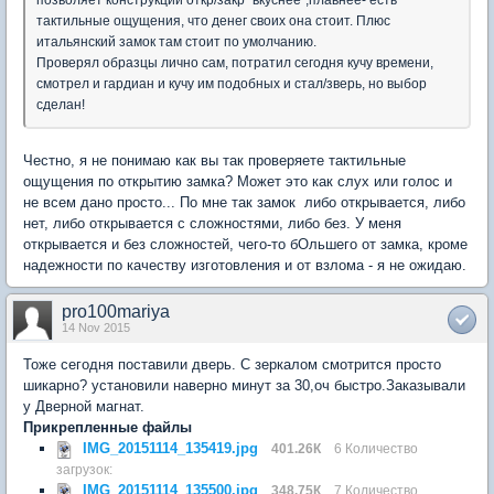
позволяет конструкции откр/закр "вкуснее",плавнее- есть
тактильные ощущения, что денег своих она стоит. Плюс
итальянский замок там стоит по умолчанию.
Проверял образцы лично сам, потратил сегодня кучу времени,
смотрел и гардиан и кучу им подобных и стал/зверь, но выбор
сделан!
Честно, я не понимаю как вы так проверяете тактильные
ощущения по открытию замка? Может это как слух или голос и
не всем дано просто... По мне так замок либо открывается, либо
нет, либо открывается с сложностями, либо без. У меня
открывается и без сложностей, чего-то бОльшего от замка, кроме
надежности по качеству изготовления и от взлома - я не ожидаю.
pro100mariya
14 Nov 2015
Тоже сегодня поставили дверь. С зеркалом смотрится просто
шикарно? установили наверно минут за 30,оч быстро.Заказывали
у Дверной магнат.
Прикрепленные файлы
IMG_20151114_135419.jpg
401.26К
6 Количество
загрузок:
IMG_20151114_135500.jpg
348.75К
7 Количество