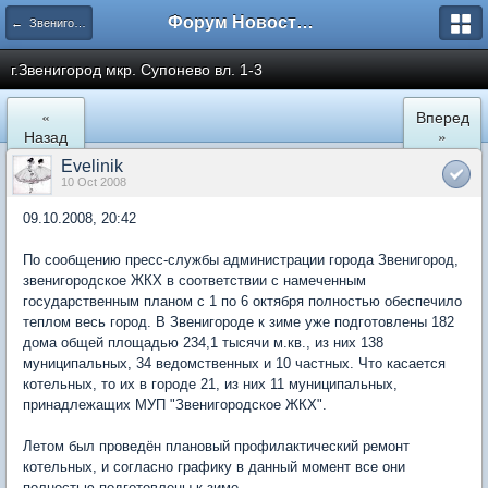
Форум Новостройки
← Звенигород
г.Звенигород мкр. Супонево вл. 1-3
«
Вперед
Назад
»
Evelinik
10 Oct 2008
09.10.2008, 20:42
По сообщению пресс-службы администрации города Звенигород,
звенигородское ЖКХ в соответствии с намеченным
государственным планом с 1 по 6 октября полностью обеспечило
теплом весь город. В Звенигороде к зиме уже подготовлены 182
дома общей площадью 234,1 тысячи м.кв., из них 138
муниципальных, 34 ведомственных и 10 частных. Что касается
котельных, то их в городе 21, из них 11 муниципальных,
принадлежащих МУП "Звенигородское ЖКХ".
Летом был проведён плановый профилактический ремонт
котельных, и согласно графику в данный момент все они
полностью подготовлены к зиме.