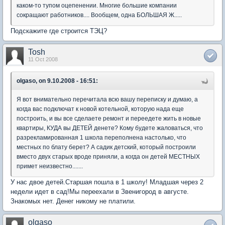
каком-то тупом оцепенении. Многие большие компании
сокращают работников.... Вообщем, одна БОЛЬШАЯ Ж.....
Подскажите где строится ТЭЦ?
Tosh
11 Oct 2008
olgaso, on 9.10.2008 - 16:51:
Я вот внимательно перечитала всю вашу переписку и думаю, а
когда вас подключат к новой котельной, которую нада еще
построить, и вы все сделаете ремонт и переедете жить в новые
квартиры, КУДА вы ДЕТЕЙ денете? Кому будете жаловаться, что
разрекламированная 1 школа переполнена настолько, что
местных по блату берет? А садик детский, который построили
вместо двух старых вроде приняли, а когда он детей МЕСТНЫХ
примет неизвестно.......
У нас двое детей.Старшая пошла в 1 школу! Младшая через 2
недели идет в сад!Мы переехали в Звенигород в августе.
Знакомых нет. Денег никому не платили.
olgaso