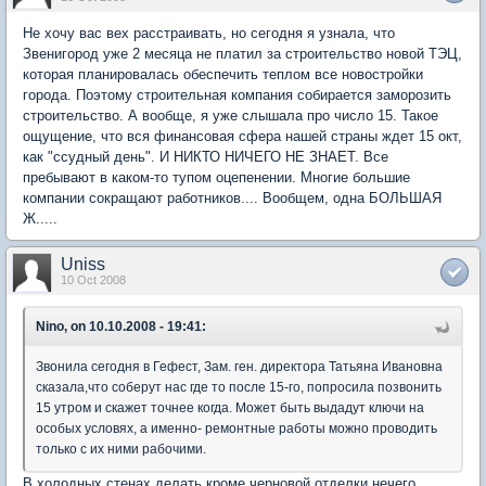
Не хочу вас вех расстраивать, но сегодня я узнала, что
Звенигород уже 2 месяца не платил за строительство новой ТЭЦ,
которая планировалась обеспечить теплом все новостройки
города. Поэтому строительная компания собирается заморозить
строительство. А вообще, я уже слышала про число 15. Такое
ощущение, что вся финансовая сфера нашей страны ждет 15 окт,
как "ссудный день". И НИКТО НИЧЕГО НЕ ЗНАЕТ. Все
пребывают в каком-то тупом оцепенении. Многие большие
компании сокращают работников.... Вообщем, одна БОЛЬШАЯ
Ж.....
Uniss
10 Oct 2008
Nino, on 10.10.2008 - 19:41:
Звонила сегодня в Гефест, Зам. ген. директора Татьяна Ивановна
сказала,что соберут нас где то после 15-го, попросила позвонить
15 утром и скажет точнее когда. Может быть выдадут ключи на
особых условях, а именно- ремонтные работы можно проводить
только с их ними рабочими.
В холодных стенах делать кроме черновой отделки нечего.......