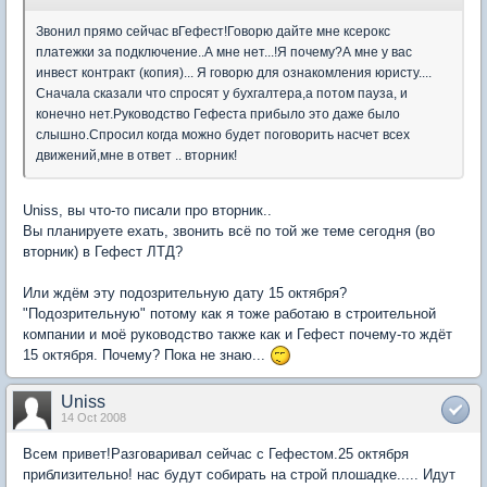
Звонил прямо сейчас вГефест!Говорю дайте мне ксерокс
платежки за подключение..А мне нет...!Я почему?А мне у вас
инвест контракт (копия)... Я говорю для ознакомления юристу....
Сначала сказали что спросят у бухгалтера,а потом пауза, и
конечно нет.Руководство Гефеста прибыло это даже было
слышно.Спросил когда можно будет поговорить насчет всех
движений,мне в ответ .. вторник!
Uniss, вы что-то писали про вторник..
Вы планируете ехать, звонить всё по той же теме сегодня (во
вторник) в Гефест ЛТД?
Или ждём эту подозрительную дату 15 октября?
"Подозрительную" потому как я тоже работаю в строительной
компании и моё руководство также как и Гефест почему-то ждёт
15 октября. Почему? Пока не знаю...
Uniss
14 Oct 2008
Всем привет!Разговаривал сейчас с Гефестом.25 октября
приблизительно! нас будут собирать на строй плошадке..... Идут