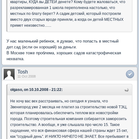
квартиры, КУДА вы ДЕТЕЙ денете? Кому будете жаловаться, что
разрекламированная 1 школа переполнена настолько, что
местных по блату берет? А садик детский, который построили
вместо двух старых вроде приняли, а когда он детей МЕСТНЫХ
примет неизвестно.......
У нас маленький ребенок, я думаю, что попасть в местный
дет.сад (если он хороший) за деньги.
В Москве тоже проблема, хороших садов катастрофическая
нехватка.
Tosh
11 Oct 2008
olgaso, on 10.10.2008 - 21:22:
Не хочу вас вех расстраивать, но сегодня я узнала, что
Звенигород уже 2 месяца не платил за строительство новой ТЭЦ,
которая планировалась обеспечить теплом все новостройки
города. Поэтому строительная компания собирается заморозить
строительство. А вообще, я уже слышала про число 15. Такое
ощущение, что вся финансовая сфера нашей страны ждет 15 окт,
как "ссудный день". И НИКТО НИЧЕГО НЕ ЗНАЕТ. Все пребывают в