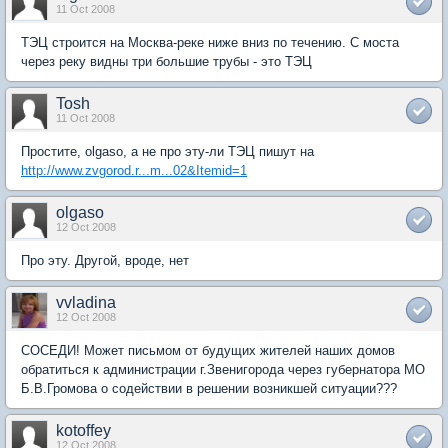
11 Oct 2008
ТЭЦ строится на Москва-реке ниже вниз по течению. С моста
через реку видны три большие трубы - это ТЭЦ
Tosh
11 Oct 2008
Простите, olgaso, а не про эту-ли ТЭЦ пишут на
http://www.zvgorod.r...m...02&Itemid=1
olgaso
12 Oct 2008
Про эту. Другой, вроде, нет
vvladina
12 Oct 2008
СОСЕДИ! Может письмом от будущих жителей наших домов
обратиться к администрации г.Звенигорода через губернатора МО
Б.В.Громова о содействии в решении возникшей ситуации???
kotoffey
12 Oct 2008