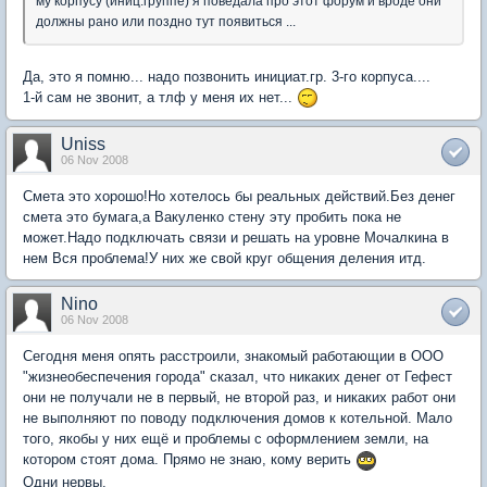
му корпусу (иниц.группе) я поведала про этот форум и вроде они
должны рано или поздно тут появиться ...
Да, это я помню... надо позвонить инициат.гр. 3-го корпуса....
1-й сам не звонит, а тлф у меня их нет...
Uniss
06 Nov 2008
Смета это хорошо!Но хотелось бы реальных действий.Без денег
смета это бумага,а Вакуленко стену эту пробить пока не
может.Надо подключать связи и решать на уровне Мочалкина в
нем Вся проблема!У них же свой круг общения деления итд.
Nino
06 Nov 2008
Сегодня меня опять расстроили, знакомый работающии в ООО
"жизнеобеспечения города" сказал, что никаких денег от Гефест
они не получали не в первый, не второй раз, и никаких работ они
не выполняют по поводу подключения домов к котельной. Мало
того, якобы у них ещё и проблемы с оформлением земли, на
котором стоят дома. Прямо не знаю, кому верить
Одни нервы.