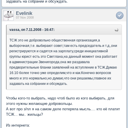
задавать на собрании и обсуждать.
Evelinik
07 Nov 2008
vassa, on 7.11.2008 - 16:47:
ТСЖ это не добровольно общественная организация,а
выборочная,т.е. выбирают совет,там есть председатель и т.д.,они
регистрируются и садятся на зарплату,среди инициативной
группы юрист есть это Светлана,на данный момент она работает
в администрации Звенигорода,она же раздавала
предворительные бланки заявлений на вступление в ТСЖ.Думаю
16.10 более точно уже определим,что и как.Конечно вопросов
много и это нормально,но думаю,что они решаемы,главное их
задавать на собрании и обсуждать.
Чтобы кого-то выбрать, надо чтоб было из кого выбирать, для
этого нужны желающие добровольцы.
А вот про з/пл я на самом деле потеряла мысль.... кто её платит
ТСЖ... мы.. жильцы?
Из интернета: