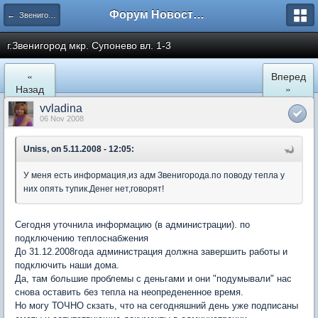
Форум Новостройки
← Звенигород
г.Звенигород мкр. Супонево вл. 1-3
«
Вперед
Назад
»
vvladina
06 Nov 2008
Uniss, on 5.11.2008 - 12:05:
У меня есть информация,из адм Звенигорода.по поводу тепла у
них опять тупик.Денег нет,говорят!
Сегодня уточнила информацию (в администрации). по
подключению теплоснабжения
До 31.12.2008года администрация должна завершить работы и
подключить наши дома.
Да, там большие проблемы с деньгами и они "подумывали" нас
снова оставить без тепла на неопредененное время.
Но могу ТОЧНО скзать, что на сегодняшний день уже подписаны