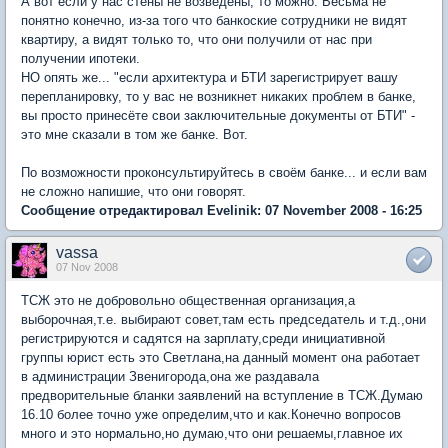
А вот если у нас стены не возведены, то можно. Весьма не
понятно конечно, из-за того что банкоские сотрудники не видят
квартиру, а видят только то, что они получили от нас при
получении ипотеки.
НО опять же... "если архитектура и БТИ зарегистрирует вашу
перепланировку, то у вас не возникнет никаких проблем в банке,
вы просто принесёте свои заключительные документы от БТИ" -
это мне сказали в том же банке. Вот.
По возможности проконсультируйтесь в своём банке... и если вам
не сложно напишие, что они говорят.
Сообщение отредактировал Evelinik: 07 November 2008 - 16:25
vassa
07 Nov 2008
ТСЖ это не добровольно общественная организация,а
выборочная,т.е. выбирают совет,там есть председатель и т.д.,они
регистрируются и садятся на зарплату,среди инициативной
группы юрист есть это Светлана,на данный момент она работает
в администрации Звенигорода,она же раздавала
предворительные бланки заявлений на вступление в ТСЖ.Думаю
16.10 более точно уже определим,что и как.Конечно вопросов
много и это нормально,но думаю,что они решаемы,главное их