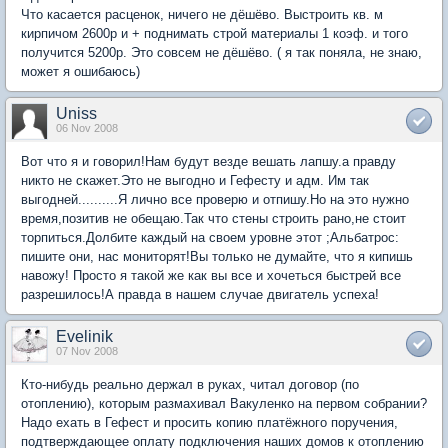
Что касается расценок, ничего не дёшёво. Выстроить кв. м
кирпичом 2600р и + поднимать строй материалы 1 коэф. и того
получится 5200р. Это совсем не дёшёво. ( я так поняла, не знаю,
может я ошибаюсь)
Uniss
06 Nov 2008
Вот что я и говорил!Нам будут везде вешать лапшу.а правду
никто не скажет.Это не выгодно и Гефесту и адм. Им так
выгодней..........Я лично все проверю и отпишу.Но на это нужно
время,позитив не обещаю.Так что стены строить рано,не стоит
торпиться.Долбите каждый на своем уровне этот ;Альбатрос:
пишите они, нас мониторят!Вы только не думайте, что я кипишь
навожу! Просто я такой же как вы все и хочеться быстрей все
разрешилось!А правда в нашем случае двигатель успеха!
Evelinik
07 Nov 2008
Кто-нибудь реально держал в руках, читал договор (по
отоплению), которым размахивал Вакуленко на первом собрании?
Надо ехать в Гефест и просить копию платёжного поручения,
подтверждающее оплату подключения наших домов к отоплению