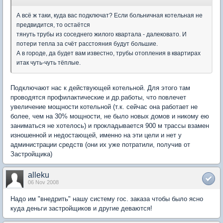
А всё ж таки, куда вас подключат? Если больничная котельная не
предвидится, то остаётся
тянуть трубы из соседнего жилого квартала - далековато. И
потери тепла за счёт расстояния будут большие.
А в городе, да будет вам известно, трубы отопления в квартирах
итак чуть-чуть тёплые.
Подключают нас к действующей котельной. Для этого там
проводятся профилактические и др.работы, что повлечет
увеличение мощности котельной (т.к. сейчас она работает не
более, чем на 30% мощности, не было новых домов и никому ею
заниматься не хотелось) и прокладывается 900 м трассы взамен
изношенной и недостающей, именно на эти цели и нет у
администрации средств (они их уже потратили, получив от
Застройщика)
alleku
06 Nov 2008
Надо им "внедрить" нашу систему гос. заказа чтобы было ясно
куда деньги застройщиков и другие деваются!