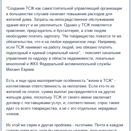
"Создание ТСЖ как самостоятельной управляющей организации
в большинстве случаев означает повышение расходов для
жителей дома. Затраты на непосредственное обслуживание
здания могут и не увеличиться. Однако у ТСЖ появляется
правление, председатель и бухгалтерия, а этим людям
необходимо платить зарплату. "На товарищество ложатся те же
обязательства, что и на любое юридическое лицо. Например,
если ТСЖ нанимает на работу людей, оно обязано платить
подоходный и единый социальный налог", - поясняет начальник
управления по надзору в области недвижимости, локальных
монополий и ЖКХ Федеральной антимонопольной службы
Михаил Евраев.
Есть и еще одна малоприятная особенность "жизни в ТСЖ" -
коллективная ответственность за неплатежи. Если кто-то из
жителей не платит, сумма выплат распределяется на других
жильцов дома, поскольку ТСЖ от своего имени заключает
договор с поставщиками услуг, и, соответственно, спрос также
идет со всего товарищества, а не с его отдельных нерадивых
членов.
Из этой же серии и другая проблема - льготники. Почти в каждом
старом доме есть хотя бы несколько человек, пользующихся