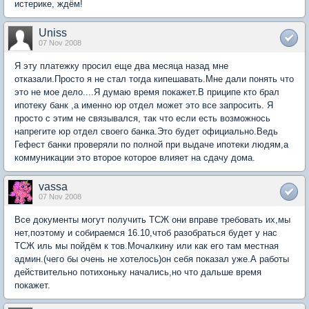
истерике, ждём!
Uniss
07 Nov 2008
Я эту платежку просил еще два месяца назад мне
отказали.Просто я не стал тогда кипешавать.Мне дали понять что
это не мое дело....Я думаю время покажет.В приципе кто брал
ипотеку банк ,а именно юр отдел может это все запросить. Я
просто с этим не связывался, так что если есть возможнось
напрегите юр отдел своего банка.Это будет официально.Ведь
Гефест банки проверяли по полной при выдаче ипотеки людям,а
коммуникации это второе которое влияет на сдачу дома.
vassa
07 Nov 2008
Все документы могут получить ТСЖ они вправе требовать их,мы
нет,поэтому и собираемся 16.10,чтоб разобраться будет у нас
ТСЖ иль мы пойдём к тов.Мочалкину или как его там местная
админ.(чего бы очень не хотелось)он себя показал уже.А работы
действительно потихоньку начались,но что дальше время
покажет.