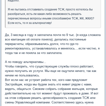
надолго.
Я не пытаюсь отставивать создание ТСЖ, просто хотелось бы
разобраться, есть-ли какая-либо возможность решать
перечисленные вопросы иными способами(не ТСЖ, ЖК, ЖКИ)?
Если есть, то я за альтернативу!
Да, 3 месяца в году я заплатила почти по 9 тыс. (я когда сложила
все квитанции об оплате поняла), делались постоянные
перерасчеты, образовывались долги, что-то где-то
ремонтировалось, устанавливалось и менялось....если честно, я
тогда так и не поняла за что заплатила.
А по поводу альтернативы...
Чтобы говорить, что существующие службы плохо работают,
нужно получить их услуги. Мы еще не ощутили ничего, так как
ничем не пользовались.
Вот если нас не устроит работа тех, кого нам предложит
Застройщик, когда мы будем знать кто живет рядом с нами,
видеть, общаться. Сможем собрать собрание жильцов, которые
действитвительно на тот момент будут проживать в доме. И вот
на этом собрании решить целесобразность создания ТСЖ или
смены Управляющей компании. Соответственно здесь нужна