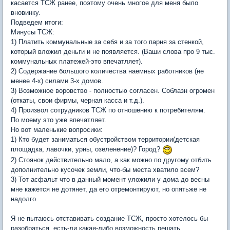
касается ТСЖ ранее, поэтому очень многое для меня было
вновинку.
Подведем итоги:
Минусы ТСЖ:
1) Платить коммунальные за себя и за того парня за стенкой,
который вложил деньги и не появляется. (Ваши слова про 9 тыс.
коммунальных платежей-это впечатляет).
2) Содержание большого количества наемных работников (не
менее 4-х) силами 3-х домов.
3) Возможное воровство - полностью согласен. Соблазн огромен
(откаты, свои фирмы, черная касса и т.д.).
4) Произвол сотрудников ТСЖ по отношению к потребителям.
По моему это уже впечатляет.
Но вот маленькие вопросики:
1) Кто будет заниматься обустройством территории(детская
площадка, лавочки, урны, озеленение)? Город?
2) Стоянок действительно мало, а как можно по другому отбить
дополнительно кусочек земли, что-бы места хватило всем?
3) Тот асфальт что в данный момент уложили у дома до весны
мне кажется не дотянет, да его отремонтируют, но опятьже не
надолго.
Я не пытаюсь отставивать создание ТСЖ, просто хотелось бы
разобраться, есть-ли какая-либо возможность решать