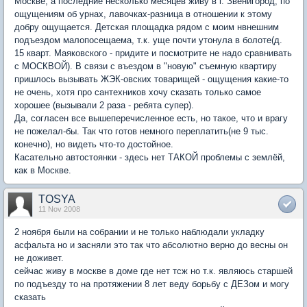
Москве, а последние несколько месяцев живу в г. Звенигород, по
ощущениям об урнах, лавочках-разница в отношении к этому
добру ощущается. Детская площадка рядом с моим нвнешним
подъездом малопосещаема, т.к. уще почти утонула в болоте(д.
15 кварт. Маяковского - придите и посмотрите не надо сравнивать
с МОСКВОЙ). В связи с въездом в "новую" съемную квартиру
пришлось вызывать ЖЭК-овских товарищей - ощущения какие-то
не очень, хотя про сантехников хочу сказать только самое
хорошее (вызывали 2 раза - ребята супер).
Да, согласен все вышеперечисленное есть, но такое, что и врагу
не пожелал-бы. Так что готов немного переплатить(не 9 тыс.
конечно), но видеть что-то достойное.
Касательно автостоянки - здесь нет ТАКОЙ проблемы с землёй,
как в Москве.
TOSYA
11 Nov 2008
2 ноября были на собрании и не только наблюдали укладку
асфальта но и засняли это так что абсолютно верно до весны он
не доживет.
сейчас живу в москве в доме где нет тсж но т.к. являюсь старшей
по подъезду то на протяжении 8 лет веду борьбу с ДЕЗом и могу
сказать