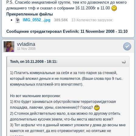
P.S. Спасибо инициативной группе, тем кто дозвонился до моего
домашнего тлф и сказал о собрании 16.11.2008г в 11.00
Прикрепленные файлы
IMG_0552_.jpg
389.58К
13 Количество загрузок:
Сообщение отредактировал Evelinik: 11 November 2008 - 11:10
vvladina
11 Nov 2008
Tosh, on 10.11.2008 - 18:11:
1) Платить коммунальные за себя и за того парня за стенкой,
который вложил деньги и не появляется. (Ваши слова про 9 тыс.
коммунальных платежей-это впечатляет).
Но вот маленькие вопросики:
1) Кто будет заниматься обустройством территории(детская
площадка, лавочки, урны, озеленение)? Город?
2) Стоянок действительно мало, а как можно по другому отбить
дополнительно кусочек земли, что-бы места хватило всем?
3) Тот асфальт что в данный момент уложили у дома до весны мне
кажется не дотянет, да его отремонтируют, но опятьже не