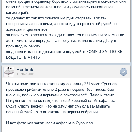
очень трудно в одиночку бороться с организацией в основном они
со мной переписываются, а если и добиваюсь выполнения
какихто работ
то делают их так что хочется им руки оторвать. вот так
попереписываюсь с ними, а потом иду с протянутой рукой по
жильцам и делаем все
за свой счет, хорошо что люди относятся с пониманием и многие
хотят чистоты и порядка... а в результате мы платим ДЕЗу и
производим работы
за дополнительные деньги вот и подумайте КОМУ И ЗА ЧТО ВЫ
БУДЕТЕ ПЛАТИТЬ
Evelinik
11 Nov 2008
Что вы пристали к выложенному асфальту? Я мимо Супонево
проезжаю приблизительно 2 раза в неделю, был песок, был
щебень, всё было и нормально закатали всё. Плюс к этому
Вакуленко лично сказал, что новый хороший слой асфальта
будут класть весной, что на зиму нет смысла закатывать
основной слой - это он сказал на первом собрании!
И вот фото как закатывали асфальт в Супонево