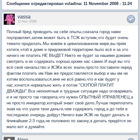
Сообщение отредактировал vvladina: 11 November 2008 - 11:24
vassa
11 Nov 2008
Полный бред проводить на себе опыты,сначала город нами
поуправляет,затем может быть в ТСЖ вступим,что будет очень
тяжело проделать.Мы живём в цевилизованном мире,вы прям
хотите,чтоб в доме и придомовой территории было всё и за это
ничего не платить НЕ ВЫДЕТ.Никто не будет за нашими домами
смотреть и их содержать хорошо,кроме нас самих.И ещё вы что
всё своё начальство и ЖЭКи всех знали,просто поставили перед
фактом платить им.Нам же предоставляется выбор и мы им не
хотим воспользоваться,мне не всё равно,что и как будет у
нас,хочется нормально жить и потом "СКУПОЙ ПЛАТИТ
ДВАЖДЫ".Все непонятные и трудные ситуации надо оговаривать
и я не просто так говорила,что нужен ОПЫТНЫЙ УПРАВЛЕНЕЦ,а
не просто инициатор,который знает своё дело.Лучше переплатить
зная на что ушли твои деньги,чем содержать город,а до тебя в
последнюю очередь дойдут.Ничего вам ЖЭК не будет делать в
ближайшие 2-3 года,не положено по закону,а делать придётся не
мало вот и думайте.
Nino