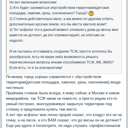
Но вот маленькие вопросики:
1) Кто будет заниматься обустройством территории(детская
площадка, лавочки, урны, озеленение)? Город?
2) Стоянок действительно мало, а как можно по другому отбить
дополнительно кусочек земли, что-бы места хватило всем?
3) Тот асфальт что в данный момент уложили у дома до весны мне
кажется не дотянет, да его отремонтируют, но опятьже не
надолго.
Я не пытаюсь отставивать создание ТСЖ, просто хотелось бы
разобраться, есть-ли какая-либо возможность решать
перечисленные вопросы иными способами(не ТСЖ, ЖК, ЖКИ)?
Если есть, то я за альтернативу!
По-моему город хорошо справляется с обустройством
территории(детская площадка, лавочки, урны, озеленение) везде
чистенько
Проблема стоянок была всегда, я живу сейчас в Москве в новом
микрорайоне, так ТСЖ никак не помогло, а просто рядом кто-то
умный построил, многоуровневую закрытую территорию под
стоянку и предложили купить там место.
А вот про асфальт мне лично прораб сказал, что кладут его не на
глину, а на песок, и кто ВАМ сказал, что до весны он не дотянет?
Еще раз идите и посмотрите, не надо слушать «профессионалов