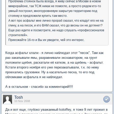
Проблема стоянок была всегда, я живу сейчас в Москве в новом
микрорайоне, так ТСЖ никак не помогло, а просто рядом кто-то
умный построил, многоуровневую закрытую территорию под
стоянку и предложили купить там место.
А вот про асфальт мне лично прораб сказал, что кладут его не на
глину, а на песок, и кто ВАМ сказал, что до весны он не дотянет?
Еще раз идите и посмотрите, не надо слушать «профессионалов
строителей».
Приезжайте 16-го и Вы их увидите, чей это интерес.
Когда асфальт клали - я лично наблюдал этот "песок". Там как
раз закапывали ямы, разравнивали экскаватором, на грунт
положили щебня, раскатали её катком, а на щебень - асфальт.
Кстати второго ноября его уже перезакатывали, т.к. по нему
проехались грузовики. Ну а касательно песка, то его под
обломками асфальта я не наблюдал.
А в остальном - спасибо за комментарий!!!!
Tosh
10 Nov 2008
Да и вот еще, глубоко уважаемый kotoffey, я тоже 9 лет прожил в