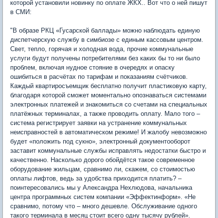
которой установили новинку по оплате ЖКХ.. Вот что о ней пишут
в СМИ:
"В образе РКЦ «Гусарской баллады» можно наблюдать единую
диспетчерскую службу в симбиозе с единым кассовым центром.
Свет, тепло, горячая и холодная вода, прочие коммунальные
услуги будут получены потребителями без каких бы то ни было
проблем, включая нудное стояние в очередях и опаску
ошибиться в расчётах по тарифам и показаниям счётчиков.
Каждый квартиросъемщик бесплатно получит пластиковую карту,
благодаря которой сможет моментально опознаваться системами
электронных платежей и знакомиться со счетами на специальных
платёжных терминалах, а также проводить оплату. Мало того –
система регистрирует заявки на устранение коммунальных
неисправностей в автоматическом режиме! И жалобу невозможно
будет «положить под сукно», электронный документооборот
заставит коммунальные службы исправлять недостатки быстро и
качественно. Насколько дорого обойдётся такое современное
оборудование жильцам, сравнимо ли, скажем, со стоимостью
оплаты лифтов, ведь за удобства приходится платить? –
поинтересовались мы у Александра Нехлюдова, начальника
центра программных систем компании «Эффектинформ». «Не
сравнимо, потому что – много дешевле. Обслуживание одного
такого терминала в месяц стоит всего одну тысячу рублей».