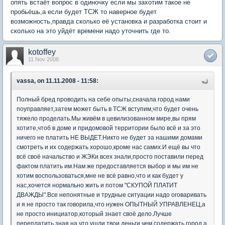
опять встаёт вопрос в одиночку если мы захотим такое не
пробьёшь,а если будет ТСЖ то наверное будет
возможность,правда сколько её установка и разработка стоит и
сколько на это уйдёт времени надо уточнить где то.
kotoffey
11 Nov 2008
vassa, on 11.11.2008 - 11:58:
Полный бред проводить на себе опыты,сначала город нами
поуправляет,затем может быть в ТСЖ вступим,что будет очень
тяжело проделать.Мы живём в цевилизованном мире,вы прям
хотите,чтоб в доме и придомовой территории было всё и за это
ничего не платить НЕ ВЫДЕТ.Никто не будет за нашими домами
смотреть и их содержать хорошо,кроме нас самих.И ещё вы что
всё своё начальство и ЖЭКи всех знали,просто поставили перед
фактом платить им.Нам же предоставляется выбор и мы им не
хотим воспользоваться,мне не всё равно,что и как будет у
нас,хочется нормально жить и потом "СКУПОЙ ПЛАТИТ
ДВАЖДЫ".Все непонятные и трудные ситуации надо оговаривать
и я не просто так говорила,что нужен ОПЫТНЫЙ УПРАВЛЕНЕЦ,а
не просто инициатор,который знает своё дело.Лучше
переплатить зная на что ушли твои деньги,чем содержать город,а