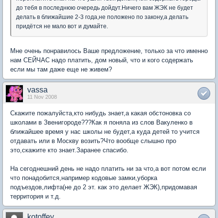
до тебя в последнюю очередь дойдут.Ничего вам ЖЭК не будет
делать в ближайшие 2-3 года,не положено по закону,а делать
придётся не мало вот и думайте.
Мне очень понравилось Ваше предложение, только за что именно
нам СЕЙЧАС надо платить, дом новый, что и кого содержать
если мы там даже еще не живем?
vassa
11 Nov 2008
Скажите пожалуйста,кто нибудь знает,а какая обстоновка со
школами в Звенигороде???Как я поняла из слов Вакуленко в
ближайшее время у нас школы не будет,а куда детей то учится
отдавать или в Москву возить?Что вообще слышно про
это,скажите кто знает.Заранее спасибо.
На сегоднешний день не надо платить ни за что,а вот потом если
что понадобится,например кодовые замки,уборка
подъездов,лифта(не до 2 эт. как это делает ЖЭК),придомавая
территория и т.д.
kotoffey