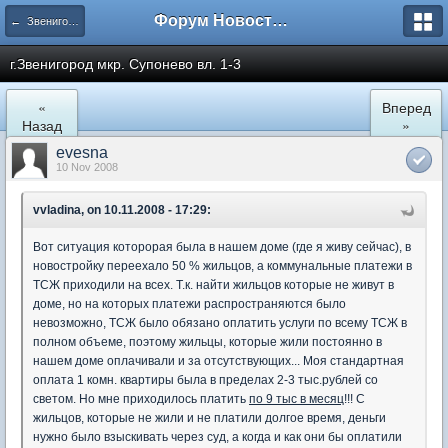
Форум Новостройки
← Звенигород
г.Звенигород мкр. Супонево вл. 1-3
«
Вперед
Назад
»
evesna
10 Nov 2008
vvladina, on 10.11.2008 - 17:29:
Вот ситуация которорая была в нашем доме (где я живу сейчас), в
новостройку переехало 50 % жильцов, а коммунальные платежи в
ТСЖ приходили на всех. Т.к. найти жильцов которые не живут в
доме, но на которых платежи распространяются было
невозможно, ТСЖ было обязано оплатить услуги по всему ТСЖ в
полном объеме, поэтому жильцы, которые жили постоянно в
нашем доме оплачивали и за отсутствующих... Моя стандартная
оплата 1 комн. квартиры была в пределах 2-3 тыс.рублей со
светом. Но мне приходилось платить
по 9 тыс в месяц
!!! С
жильцов, которые не жили и не платили долгое время, деньги
нужно было взыскивать через суд, а когда и как они бы оплатили