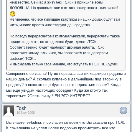
неизвестно. Сейчас я живу без ТСЖ и в принципе всем
ДОВОЛЬНА! На данном этапе я готова пожертвовать а/стоянкой
Не уверена, что все купившие квартиры в наших домах будут там
жить, многие просто инвестируют ден.средства.
По поводу перерасчетов в коммунальниками, перерасчеты также
придется делать, но это должно будет делать ТСЖ.
Соответственно, будет наоборот двойная работа, ТСЖ
проверяет коммунальников, мы проверяем (или доверяем
цифрам) ТСЖ...
Я высказала только свое мнение, что вступать в ТСЖ НЕ буду!!!!
Совершенно согласна! Ну во-первых,а все ли квартиры проданы в
наших домах? А сколько куплено в дальнейшем под вторичку в
продажу? а сколько еще будет просто сдаваться внаем? Когда
мы еще увидим настоящих соседей? Куда же кто-то так
торопиться ?Опять пишу-ЧЕЙ ЭТО ИНТЕРЕС?
Tosh
10 Nov 2008
Вы знаете, vvladina, я согласен со всем что Вы сказали про ТСЖ.
К сожалению не успел более подробно просмотреть все что