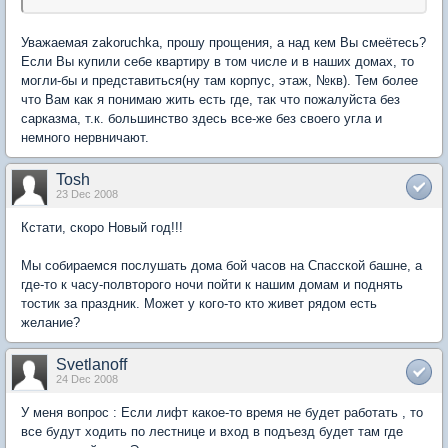
Уважаемая zakoruchka, прошу прощения, а над кем Вы смеётесь?
Если Вы купили себе квартиру в том числе и в наших домах, то
могли-бы и представиться(ну там корпус, этаж, №кв). Тем более
что Вам как я понимаю жить есть где, так что пожалуйста без
сарказма, т.к. большинство здесь все-же без своего угла и
немного нервничают.
Tosh
23 Dec 2008
Кстати, скоро Новый год!!!
Мы собираемся послушать дома бой часов на Спасской башне, а
где-то к часу-полвторого ночи пойти к нашим домам и поднять
тостик за праздник. Может у кого-то кто живет рядом есть
желание?
Svetlanoff
24 Dec 2008
У меня вопрос : Если лифт какое-то время не будет работать , то
все будут ходить по лестнице и вход в подъезд будет там где