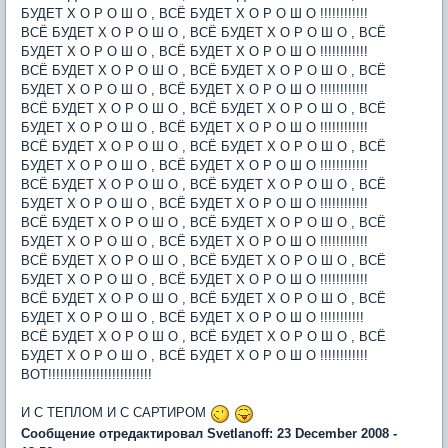
БУДЕТ Х О Р О Ш О , ВСЁ БУДЕТ Х О Р О Ш О !!!!!!!!!!!!
ВСЁ БУДЕТ Х О Р О Ш О , ВСЁ БУДЕТ Х О Р О Ш О , ВСЁ
БУДЕТ Х О Р О Ш О , ВСЁ БУДЕТ Х О Р О Ш О !!!!!!!!!!!!
ВСЁ БУДЕТ Х О Р О Ш О , ВСЁ БУДЕТ Х О Р О Ш О , ВСЁ
БУДЕТ Х О Р О Ш О , ВСЁ БУДЕТ Х О Р О Ш О !!!!!!!!!!!!
ВСЁ БУДЕТ Х О Р О Ш О , ВСЁ БУДЕТ Х О Р О Ш О , ВСЁ
БУДЕТ Х О Р О Ш О , ВСЁ БУДЕТ Х О Р О Ш О !!!!!!!!!!!!
ВСЁ БУДЕТ Х О Р О Ш О , ВСЁ БУДЕТ Х О Р О Ш О , ВСЁ
БУДЕТ Х О Р О Ш О , ВСЁ БУДЕТ Х О Р О Ш О !!!!!!!!!!!!
ВСЁ БУДЕТ Х О Р О Ш О , ВСЁ БУДЕТ Х О Р О Ш О , ВСЁ
БУДЕТ Х О Р О Ш О , ВСЁ БУДЕТ Х О Р О Ш О !!!!!!!!!!!!
ВСЁ БУДЕТ Х О Р О Ш О , ВСЁ БУДЕТ Х О Р О Ш О , ВСЁ
БУДЕТ Х О Р О Ш О , ВСЁ БУДЕТ Х О Р О Ш О !!!!!!!!!!!!
ВСЁ БУДЕТ Х О Р О Ш О , ВСЁ БУДЕТ Х О Р О Ш О , ВСЁ
БУДЕТ Х О Р О Ш О , ВСЁ БУДЕТ Х О Р О Ш О !!!!!!!!!!!!
ВСЁ БУДЕТ Х О Р О Ш О , ВСЁ БУДЕТ Х О Р О Ш О , ВСЁ
БУДЕТ Х О Р О Ш О , ВСЁ БУДЕТ Х О Р О Ш О !!!!!!!!!!!
ВСЁ БУДЕТ Х О Р О Ш О , ВСЁ БУДЕТ Х О Р О Ш О , ВСЁ
БУДЕТ Х О Р О Ш О , ВСЁ БУДЕТ Х О Р О Ш О !!!!!!!!!!!!
ВОТ!!!!!!!!!!!!!!!!!!!!!!!!!!
И С ТЕПЛОМ И С САРТИРОМ
Сообщение отредактировал Svetlanoff: 23 December 2008 -