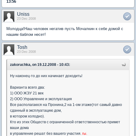
13:56
Uniss
23 Dec 2008
Молодца!Наш человек негатив пусть Мочалкин к себе домой с
нашим баблом несет!
Tosh
23 Dec 2008
zakoruchka, on 19.12.2008 - 10:43:
Ну наконец-то до них начинает доходить!
Варианта всего два:
1) ООО ЖЭУ 21 век
2) ООО Управление и эксплуатация
Все располагаюся на Пронина,2 на 1-ом этаже(тот самый давно
сданный в эксплуатацию дом,
в котором холодно).
Кто из этих Обществ с ограниченной ответственностью примет
ваши дома
в управление решат без вашего участия.
гы.