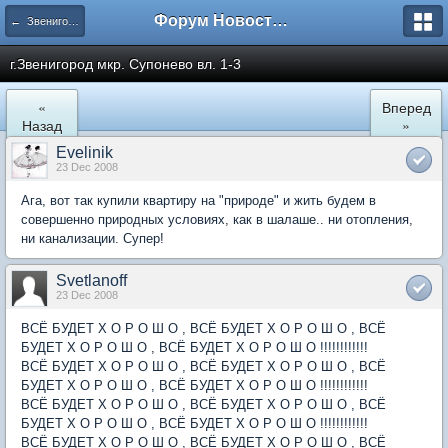
Форум Новостройки
← Звенигород
г.Звенигород мкр. Супонево вл. 1-3
«
Вперед
Назад
»
Evelinik
23 Dec 2008
Ага, вот так купили квартиру на "природе" и жить будем в
совершенно природных условиях, как в шалаше.. ни отопления,
ни канализации. Супер!
Svetlanoff
23 Dec 2008
ВСЁ БУДЕТ Х О Р О Ш О , ВСЁ БУДЕТ Х О Р О Ш О , ВСЁ
БУДЕТ Х О Р О Ш О , ВСЁ БУДЕТ Х О Р О Ш О !!!!!!!!!!!!
ВСЁ БУДЕТ Х О Р О Ш О , ВСЁ БУДЕТ Х О Р О Ш О , ВСЁ
БУДЕТ Х О Р О Ш О , ВСЁ БУДЕТ Х О Р О Ш О !!!!!!!!!!!!
ВСЁ БУДЕТ Х О Р О Ш О , ВСЁ БУДЕТ Х О Р О Ш О , ВСЁ
БУДЕТ Х О Р О Ш О , ВСЁ БУДЕТ Х О Р О Ш О !!!!!!!!!!!!
ВСЁ БУДЕТ Х О Р О Ш О , ВСЁ БУДЕТ Х О Р О Ш О , ВСЁ