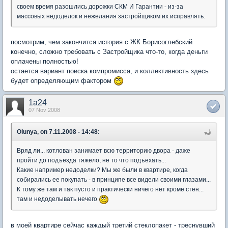
своем время разошлись дорожки CКМ И Гарантии - из-за
массовых недоделок и нежелания застройщиком их исправлять.
посмотрим, чем закончится история с ЖК Борисоглебский
конечно, сложно требовать с Застройщика что-то, когда деньги
оплачены полностью!
остается вариант поиска компромисса, и коллективность здесь
будет определяющим фактором
1a24
07 Nov 2008
Olunya, on 7.11.2008 - 14:48:
Вряд ли... котлован занимает всю территорию двора - даже
пройти до подъезда тяжело, не то что подъехать...
Какие например недоделки? Мы же были в квартире, когда
собирались ее покупать - в принципе все видели своими глазами...
К тому же там и так пусто и практически ничего нет кроме стен...
там и недоделывать нечего
в моей квартире сейчас каждый третий стеклопакет - треснувший