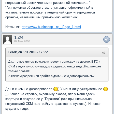
подписанный всеми членами приемочной комиссии... "
"Акт приемки объектов в эксплуатацию, оформленный в
установленном порядке, в недельный срок утверждается
органом, назначившим приемочную комиссию".
Источник:
http://www.businessp...nt__Page_1.html
1a24
07 Nov 2008
Lerok, on 5.11.2008 - 12:55:
Да..что все кругом врут,одни говорят одно,другие другое..В ГС и
СКМ в один голос кричат,дом сдадим до конца года..Но...похоже
только слова!!!
А как вам разрешили пройти в дом?С кем договаривались?
Да ни с кем не договаривался
) У меня лицо убедительное
))) Зашел на стройку, охраннику сказал, что у меня здесь
квартира и покупал ее у "Гарантии" (это принципиально -
покупателей CКМ на стройку стараются не пускать). И пошел
куда мне надо.