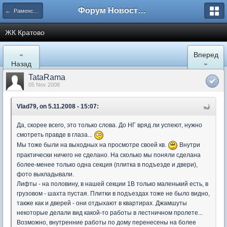
Форум Новостройки
← Раменское
ЖК Кратово
«
Вперед
Назад
»
TataRama
05 Nov 2008
Vlad79, on 5.11.2008 - 15:07:
Да, скорее всего, это только слова. До НГ вряд ли успеют, нужно
смотреть правде в глаза...
Мы тоже были на выходных на просмотре своей кв.
Внутри
практически ничего не сделано. На сколько мы поняли сделана
более-менее только одна секция (плитка в подъезде и двери),
фото выкладывали.
Лифты - на половину, в нашей секции 1В только маленький есть, в
грузовом - шахта пустая. Плитки в подъездах тоже не было видно,
также как и дверей - они отдыхают в квартирах. Джамшуты
некоторые делали вид какой-то работы в лестничном пролете...
Возможно, внутренние работы по дому перенесены на более