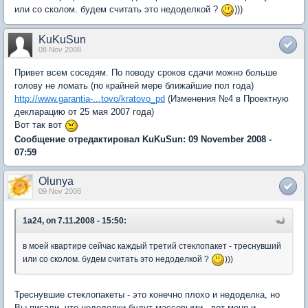
или со сколом. будем считать это недоделкой ?
)))
KuKuSun
08 Nov 2008
Привет всем соседям. По поводу сроков сдачи можно больше
голову не ломать (по крайней мере ближайшие пол года)
http://www.garantia-...tovo/kratovo_pd
(Изменения №4 в Проектную
декларацию от 25 мая 2007 года)
Вот так вот
Сообщение отредактировал KuKuSun: 09 November 2008 -
07:59
Olunya
09 Nov 2008
1a24, on 7.11.2008 - 15:50:
в моей квартире сейчас каждый третий стеклопакет - треснувший
или со сколом. будем считать это недоделкой ?
)))
Треснувшие стеклопакеты - это конечно плохо и недоделка, но
Вы писали, что недоделки будут массовыми - вот меня и