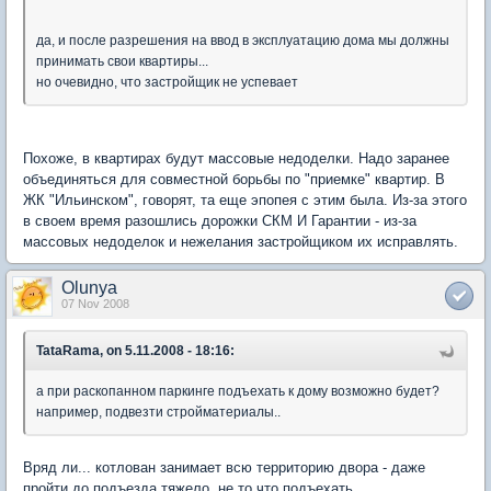
да, и после разрешения на ввод в эксплуатацию дома мы должны
принимать свои квартиры...
но очевидно, что застройщик не успевает
Похоже, в квартирах будут массовые недоделки. Надо заранее
объединяться для совместной борьбы по "приемке" квартир. В
ЖК "Ильинском", говорят, та еще эпопея с этим была. Из-за этого
в своем время разошлись дорожки CКМ И Гарантии - из-за
массовых недоделок и нежелания застройщиком их исправлять.
Olunya
07 Nov 2008
TataRama, on 5.11.2008 - 18:16:
а при раскопанном паркинге подъехать к дому возможно будет?
например, подвезти стройматериалы..
Вряд ли... котлован занимает всю территорию двора - даже
пройти до подъезда тяжело, не то что подъехать...