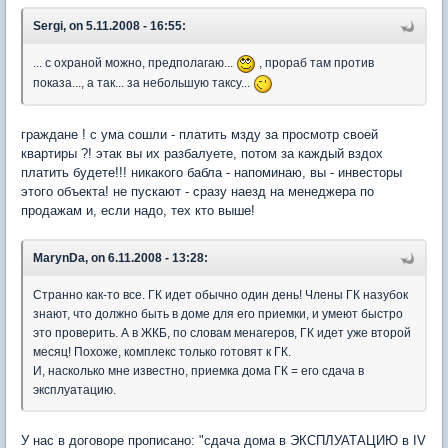
Sergi, on 5.11.2008 - 16:55:
... с охраной можно, предполагаю...
, прораб там против
показа..., а так... за небольшую таксу...
граждане ! с ума сошли - платить мзду за просмотр своей
квартиры ?! этак вы их разбалуете, потом за каждый вздох
платить будете!!! никакого бабла - напоминаю, вы - инвесторы
этого объекта! не пускают - сразу наезд на менеджера по
продажам и, если надо, тех кто выше!
MarynDa, on 6.11.2008 - 13:28:
Странно как-то все. ГК идет обычно один день! Члены ГК назубок
знают, что должно быть в доме для его приемки, и умеют быстро
это проверить. А в ЖКБ, по словам менагеров, ГК идет уже второй
месяц! Похоже, комплекс только готовят к ГК.
И, насколько мне известно, приемка дома ГК = его сдача в
эксплуатацию.
У нас в договоре прописано: "сдача дома в ЭКСПЛУАТАЦИЮ в IV